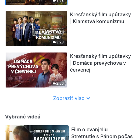
1:58
Kresťanský film upútavky
| Klamstvá komunizmu
3:28
Kresťanský film upútavky
| Domáca prevýchova v
červenej
2:50
Zobraziť viac
Vybrané videá
Film o evanjeliu |
Stretnutie s Pánom počas