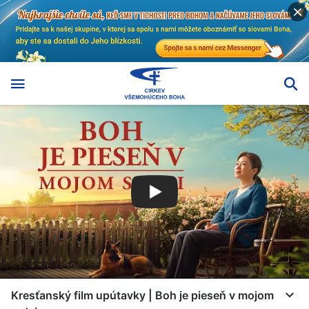
Kresťanský film upútavky | Boh je pieseň v mojom