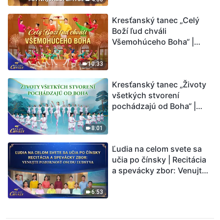
Kresťanský tanec „Celý
Boží ľud chváli
Všemohúceho Boha“ |
Hlasy chvály 2026
10:33
Kresťanský tanec „Životy
všetkých stvorení
pochádzajú od Boha“ |
Hlasy chvály 2026
8:01
Ľudia na celom svete sa
učia po čínsky | Recitácia
a spevácky zbor: Venujte
pozornosť osudu ľudstva |
Hlasy chvály 2026
6:53