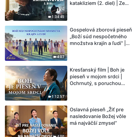
katakliziem (2. diel) | Zem
vstupuje do „fázy
masového vymierania“.
1:34:45
Kataklizmy udierajú.
Gospelová zborová pieseň
Ľudstvu sa začína
„Boží súd nespočetného
odpočítavať čas. Našli ste
množstva krajín a ľudí“ |
spôsob, ako prežiť?
Hlasy chvály 2026
4:07
Kresťanský film | Boh je
pieseň v mojom srdci |
Ochrnutý, s poruchou
pamäti a na pokraji smrti –
kto stvoril zázrak života?
1:12:57
Oslavná pieseň „Žiť pre
nasledovanie Božej vôle
má najväčší zmysel“
4:00