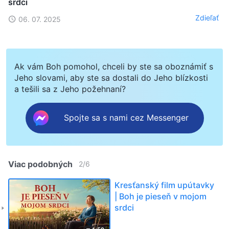
srdci
Zdieľať
06. 07. 2025
Ak vám Boh pomohol, chceli by ste sa oboznámiť s
Jeho slovami, aby ste sa dostali do Jeho blízkosti
a tešili sa z Jeho požehnaní?
Spojte sa s nami cez Messenger
Viac podobných
2
/
6
Kresťanský film upútavky
| Boh je pieseň v mojom
srdci