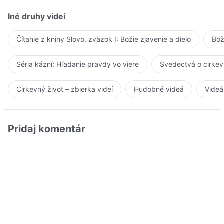
Iné druhy videí
Čítanie z knihy Slovo, zväzok I: Božie zjavenie a dielo
Bož
Séria kázní: Hľadanie pravdy vo viere
Svedectvá o cirkev
Cirkevný život – zbierka videí
Hudobné videá
Videá
Pridaj komentár