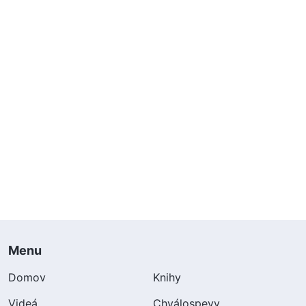
Menu
Domov
Knihy
Videá
Chválospevy