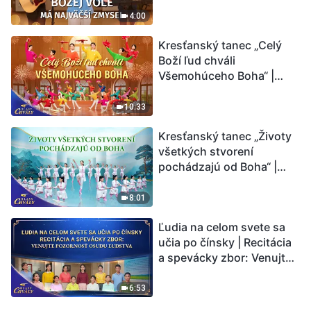
4:00
Kresťanský tanec „Celý
Boží ľud chváli
Všemohúceho Boha“ |
Hlasy chvály 2026
10:33
Kresťanský tanec „Životy
všetkých stvorení
pochádzajú od Boha“ |
Hlasy chvály 2026
8:01
Ľudia na celom svete sa
učia po čínsky | Recitácia
a spevácky zbor: Venujte
pozornosť osudu ľudstva |
Hlasy chvály 2026
6:53