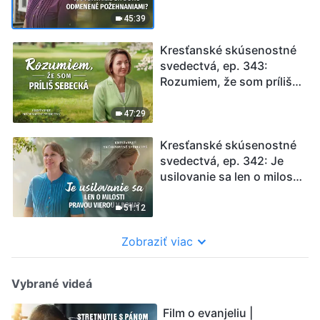
vydávanie sa Bohu
odmenené
45:39
požehnaniami?
Kresťanské skúsenostné
svedectvá, ep. 343:
Rozumiem, že som príliš
sebecká
47:29
Kresťanské skúsenostné
svedectvá, ep. 342: Je
usilovanie sa len o milosti
pravou vierou v Boha?
51:12
Zobraziť viac
Vybrané videá
Film o evanjeliu |