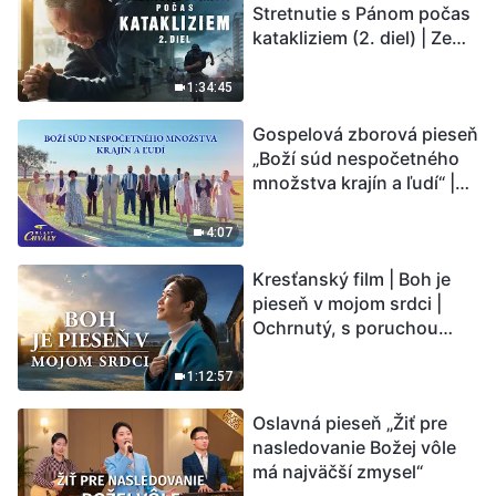
Stretnutie s Pánom počas
katakliziem (2. diel) | Zem
vstupuje do „fázy
masového vymierania“.
1:34:45
Kataklizmy udierajú.
Gospelová zborová pieseň
Ľudstvu sa začína
„Boží súd nespočetného
odpočítavať čas. Našli ste
množstva krajín a ľudí“ |
spôsob, ako prežiť?
Hlasy chvály 2026
4:07
Kresťanský film | Boh je
pieseň v mojom srdci |
Ochrnutý, s poruchou
pamäti a na pokraji smrti –
kto stvoril zázrak života?
1:12:57
Oslavná pieseň „Žiť pre
nasledovanie Božej vôle
má najväčší zmysel“