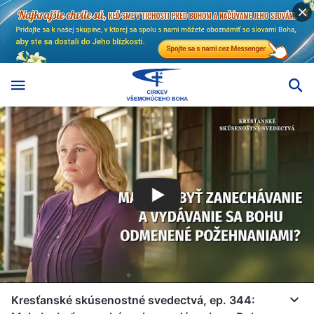
Kresťanské skúsenostné svedectvá, ep. 344: