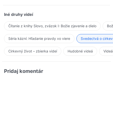
Iné druhy videí
Čítanie z knihy Slovo, zväzok I: Božie zjavenie a dielo
Bož
Séria kázní: Hľadanie pravdy vo viere
Svedectvá o cirkev
Cirkevný život – zbierka videí
Hudobné videá
Videá
Pridaj komentár