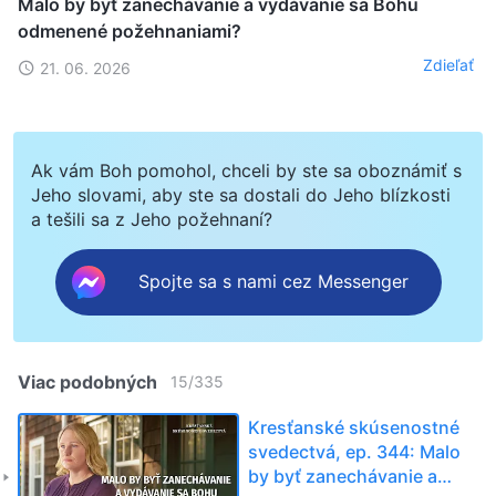
Malo by byť zanechávanie a vydávanie sa Bohu
odmenené požehnaniami?
Zdieľať
21. 06. 2026
Ak vám Boh pomohol, chceli by ste sa oboznámiť s
Jeho slovami, aby ste sa dostali do Jeho blízkosti
a tešili sa z Jeho požehnaní?
Spojte sa s nami cez Messenger
Viac podobných
15
/
335
Kresťanské skúsenostné
svedectvá, ep. 344: Malo
by byť zanechávanie a