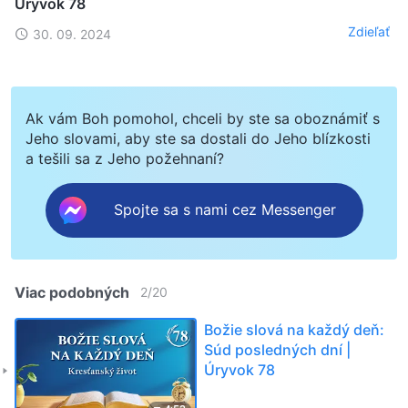
Úryvok 78
Zdieľať
30. 09. 2024
Ak vám Boh pomohol, chceli by ste sa oboznámiť s
Jeho slovami, aby ste sa dostali do Jeho blízkosti
a tešili sa z Jeho požehnaní?
Spojte sa s nami cez Messenger
Viac podobných
2
/
20
Božie slová na každý deň:
Súd posledných dní |
Úryvok 78