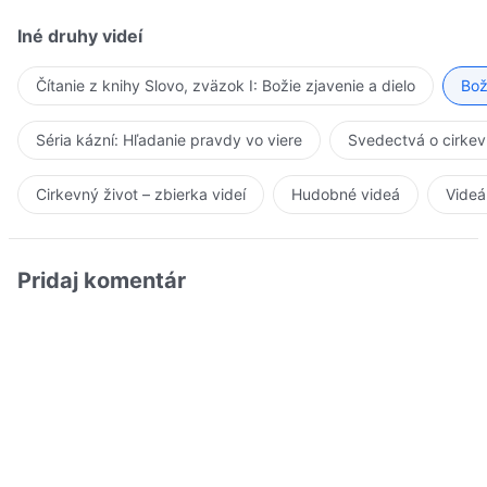
Iné druhy videí
Čítanie z knihy Slovo, zväzok I: Božie zjavenie a dielo
Bož
Séria kázní: Hľadanie pravdy vo viere
Svedectvá o cirkev
Cirkevný život – zbierka videí
Hudobné videá
Videá
Pridaj komentár