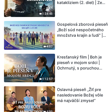
katakliziem (2. diel) | Zem
vstupuje do „fázy
masového vymierania“.
1:34:45
Kataklizmy udierajú.
Gospelová zborová pieseň
Ľudstvu sa začína
„Boží súd nespočetného
odpočítavať čas. Našli ste
množstva krajín a ľudí“ |
spôsob, ako prežiť?
Hlasy chvály 2026
4:07
Kresťanský film | Boh je
pieseň v mojom srdci |
Ochrnutý, s poruchou
pamäti a na pokraji smrti –
kto stvoril zázrak života?
1:12:57
Oslavná pieseň „Žiť pre
nasledovanie Božej vôle
má najväčší zmysel“
4:00