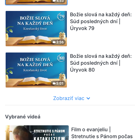
4:53
Božie slová na každý deň:
Súd posledných dní |
Úryvok 79
3:56
Božie slová na každý deň:
Súd posledných dní |
Úryvok 80
5:01
Zobraziť viac
Vybrané videá
Film o evanjeliu |
Stretnutie s Pánom počas