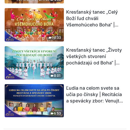
Kresťanský tanec „Celý
Boží ľud chváli
Všemohúceho Boha“ |
Hlasy chvály 2026
10:33
Kresťanský tanec „Životy
všetkých stvorení
pochádzajú od Boha“ |
Hlasy chvály 2026
8:01
Ľudia na celom svete sa
učia po čínsky | Recitácia
a spevácky zbor: Venujte
pozornosť osudu ľudstva |
Hlasy chvály 2026
6:53