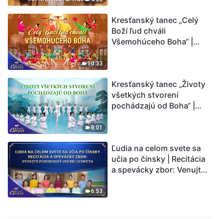
Kresťanský tanec „Celý
Boží ľud chváli
Všemohúceho Boha“ |
Hlasy chvály 2026
10:33
Kresťanský tanec „Životy
všetkých stvorení
pochádzajú od Boha“ |
Hlasy chvály 2026
8:01
Ľudia na celom svete sa
učia po čínsky | Recitácia
a spevácky zbor: Venujte
pozornosť osudu ľudstva |
Hlasy chvály 2026
6:53