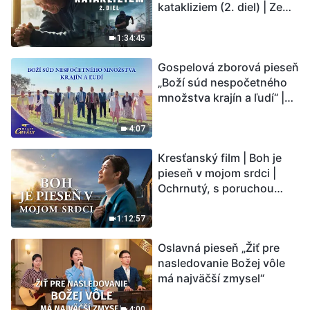
katakliziem (2. diel) | Zem
vstupuje do „fázy
masového vymierania“.
1:34:45
Kataklizmy udierajú.
Gospelová zborová pieseň
Ľudstvu sa začína
„Boží súd nespočetného
odpočítavať čas. Našli ste
množstva krajín a ľudí“ |
spôsob, ako prežiť?
Hlasy chvály 2026
4:07
Kresťanský film | Boh je
pieseň v mojom srdci |
Ochrnutý, s poruchou
pamäti a na pokraji smrti –
kto stvoril zázrak života?
1:12:57
Oslavná pieseň „Žiť pre
nasledovanie Božej vôle
má najväčší zmysel“
4:00