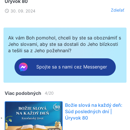
Úryvok 80
Zdieľať
30. 09. 2024
Ak vám Boh pomohol, chceli by ste sa oboznámiť s
Jeho slovami, aby ste sa dostali do Jeho blízkosti
a tešili sa z Jeho požehnaní?
Spojte sa s nami cez Messenger
Viac podobných
4
/
20
Božie slová na každý deň:
Súd posledných dní |
Úryvok 80