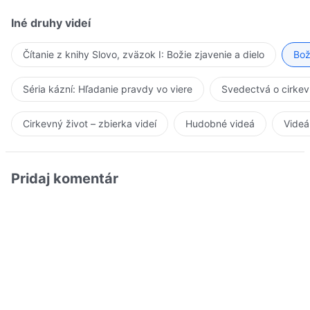
Iné druhy videí
Čítanie z knihy Slovo, zväzok I: Božie zjavenie a dielo
Bož
Séria kázní: Hľadanie pravdy vo viere
Svedectvá o cirkev
Cirkevný život – zbierka videí
Hudobné videá
Videá
Pridaj komentár