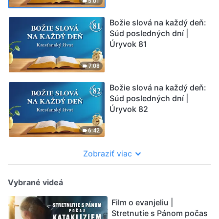
5:01
Božie slová na každý deň:
Súd posledných dní |
Úryvok 81
7:08
Božie slová na každý deň:
Súd posledných dní |
Úryvok 82
6:42
Zobraziť viac
Vybrané videá
Film o evanjeliu |
Stretnutie s Pánom počas