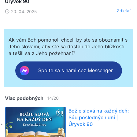
Úryvok 90
Zdieľať
20. 04. 2025
Ak vám Boh pomohol, chceli by ste sa oboznámiť s
Jeho slovami, aby ste sa dostali do Jeho blízkosti
a tešili sa z Jeho požehnaní?
Spojte sa s nami cez Messenger
Viac podobných
14
/
20
Božie slová na každý deň:
Súd posledných dní |
Úryvok 90