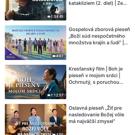
katakliziem (2. diel) | Zem
vstupuje do „fázy
masového vymierania“.
1:34:45
Kataklizmy udierajú.
Gospelová zborová pieseň
Ľudstvu sa začína
„Boží súd nespočetného
odpočítavať čas. Našli ste
množstva krajín a ľudí“ |
spôsob, ako prežiť?
Hlasy chvály 2026
4:07
Kresťanský film | Boh je
pieseň v mojom srdci |
Ochrnutý, s poruchou
pamäti a na pokraji smrti –
kto stvoril zázrak života?
1:12:57
Oslavná pieseň „Žiť pre
nasledovanie Božej vôle
má najväčší zmysel“
4:00