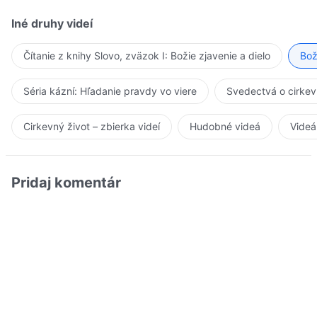
Iné druhy videí
Čítanie z knihy Slovo, zväzok I: Božie zjavenie a dielo
Bož
Séria kázní: Hľadanie pravdy vo viere
Svedectvá o cirkev
Cirkevný život – zbierka videí
Hudobné videá
Videá
Pridaj komentár