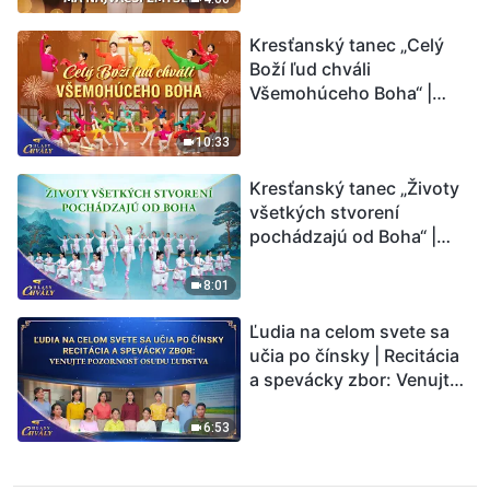
Kresťanský tanec „Celý
Boží ľud chváli
Všemohúceho Boha“ |
Hlasy chvály 2026
10:33
Kresťanský tanec „Životy
všetkých stvorení
pochádzajú od Boha“ |
Hlasy chvály 2026
8:01
Ľudia na celom svete sa
učia po čínsky | Recitácia
a spevácky zbor: Venujte
pozornosť osudu ľudstva |
Hlasy chvály 2026
6:53