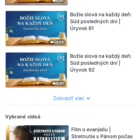
6:41
Božie slová na každý deň:
Súd posledných dní |
Úryvok 91
10:10
Božie slová na každý deň:
Súd posledných dní |
Úryvok 92
8:47
Zobraziť viac
Vybrané videá
Film o evanjeliu |
Stretnutie s Pánom počas