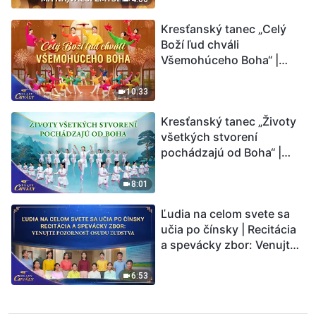
Kresťanský tanec „Celý
Boží ľud chváli
Všemohúceho Boha“ |
Hlasy chvály 2026
10:33
Kresťanský tanec „Životy
všetkých stvorení
pochádzajú od Boha“ |
Hlasy chvály 2026
8:01
Ľudia na celom svete sa
učia po čínsky | Recitácia
a spevácky zbor: Venujte
pozornosť osudu ľudstva |
Hlasy chvály 2026
6:53