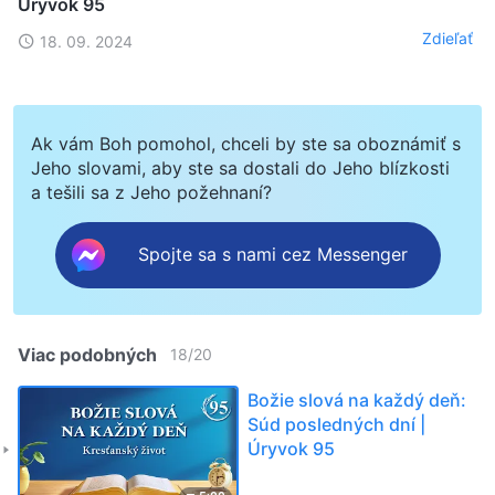
Úryvok 95
Zdieľať
18. 09. 2024
Ak vám Boh pomohol, chceli by ste sa oboznámiť s
Jeho slovami, aby ste sa dostali do Jeho blízkosti
a tešili sa z Jeho požehnaní?
Spojte sa s nami cez Messenger
Viac podobných
18
/
20
Božie slová na každý deň:
Súd posledných dní |
Úryvok 95