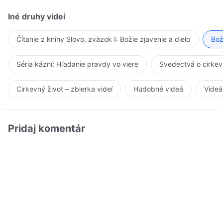
Iné druhy videí
Čítanie z knihy Slovo, zväzok I: Božie zjavenie a dielo
Bož
Séria kázní: Hľadanie pravdy vo viere
Svedectvá o cirkev
Cirkevný život – zbierka videí
Hudobné videá
Videá
Pridaj komentár