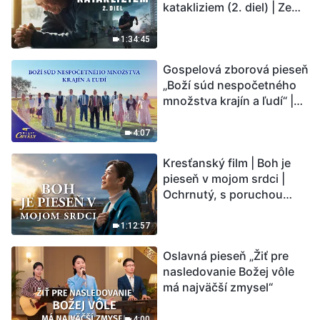
katakliziem (2. diel) | Zem
vstupuje do „fázy
masového vymierania“.
1:34:45
Kataklizmy udierajú.
Gospelová zborová pieseň
Ľudstvu sa začína
„Boží súd nespočetného
odpočítavať čas. Našli ste
množstva krajín a ľudí“ |
spôsob, ako prežiť?
Hlasy chvály 2026
4:07
Kresťanský film | Boh je
pieseň v mojom srdci |
Ochrnutý, s poruchou
pamäti a na pokraji smrti –
kto stvoril zázrak života?
1:12:57
Oslavná pieseň „Žiť pre
nasledovanie Božej vôle
má najväčší zmysel“
4:00