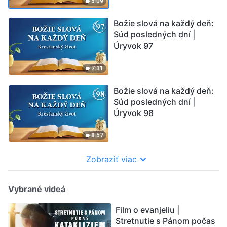
5:09
Božie slová na každý deň:
Súd posledných dní |
Úryvok 97
7:31
Božie slová na každý deň:
Súd posledných dní |
Úryvok 98
8:57
Zobraziť viac
Vybrané videá
Film o evanjeliu |
Stretnutie s Pánom počas