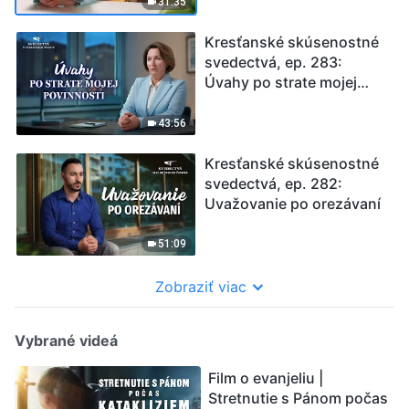
31:35
Kresťanské skúsenostné
svedectvá, ep. 283:
Úvahy po strate mojej
povinnosti
43:56
Kresťanské skúsenostné
svedectvá, ep. 282:
Uvažovanie po orezávaní
51:09
Zobraziť viac
Vybrané videá
Film o evanjeliu |
Stretnutie s Pánom počas