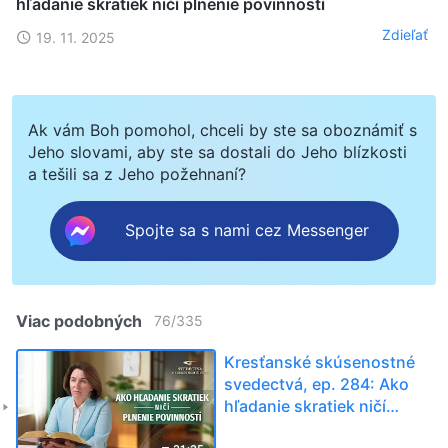
hľadanie skratiek ničí plnenie povinností
Zdieľať
19. 11. 2025
Ak vám Boh pomohol, chceli by ste sa oboznámiť s
Jeho slovami, aby ste sa dostali do Jeho blízkosti
a tešili sa z Jeho požehnaní?
Spojte sa s nami cez Messenger
Viac podobných
76
/
335
Kresťanské skúsenostné
svedectvá, ep. 284: Ako
hľadanie skratiek ničí
plnenie povinností