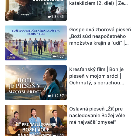
katakliziem (2. diel) | Zem
vstupuje do „fázy
masového vymierania“.
1:34:45
Kataklizmy udierajú.
Gospelová zborová pieseň
Ľudstvu sa začína
„Boží súd nespočetného
odpočítavať čas. Našli ste
množstva krajín a ľudí“ |
spôsob, ako prežiť?
Hlasy chvály 2026
4:07
Kresťanský film | Boh je
pieseň v mojom srdci |
Ochrnutý, s poruchou
pamäti a na pokraji smrti –
kto stvoril zázrak života?
1:12:57
Oslavná pieseň „Žiť pre
nasledovanie Božej vôle
má najväčší zmysel“
4:00