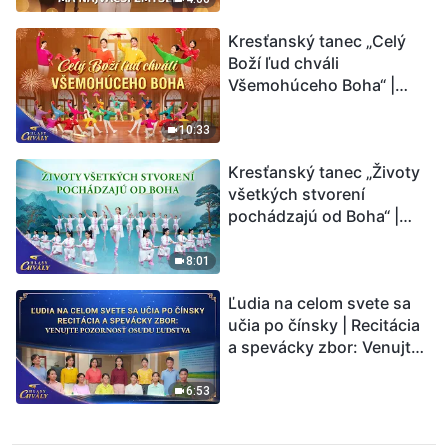
Kresťanský tanec „Celý
Boží ľud chváli
Všemohúceho Boha“ |
Hlasy chvály 2026
10:33
Kresťanský tanec „Životy
všetkých stvorení
pochádzajú od Boha“ |
Hlasy chvály 2026
8:01
Ľudia na celom svete sa
učia po čínsky | Recitácia
a spevácky zbor: Venujte
pozornosť osudu ľudstva |
Hlasy chvály 2026
6:53