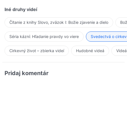
Iné druhy videí
Čítanie z knihy Slovo, zväzok I: Božie zjavenie a dielo
Bož
Séria kázní: Hľadanie pravdy vo viere
Svedectvá o cirkev
Cirkevný život – zbierka videí
Hudobné videá
Videá
Pridaj komentár