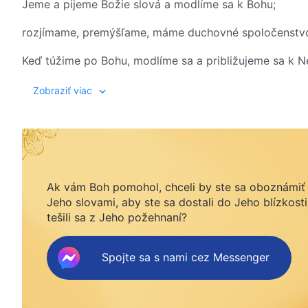
Jeme a pijeme Božie slová a modlíme sa k Bohu;
rozjímame, premýšľame, máme duchovné spoločenstv
Keď túžime po Bohu, modlíme sa a približujeme sa k 
naše srdcia plesajú z Jeho lásky.
Zobraziť viac
Existuje toľko spôsobov, ako chváliť Boha;
úprimné chválenie Boha nám prináša radosť.
Nie sme viazaní náboženskými rituálmi, náš duch nach
Ak vám Boh pomohol, chceli by ste sa oboznámiť
Vo všetkom praktizujeme podľa Božích slov
Jeho slovami, aby ste sa dostali do Jeho blízkosti
tešili sa z Jeho požehnaní?
a Božie požehnania zostúpia na nás.
Spojte sa s nami cez Messenger
2
Keď máme na zhromaždeniach duchovné spoločenstvo 