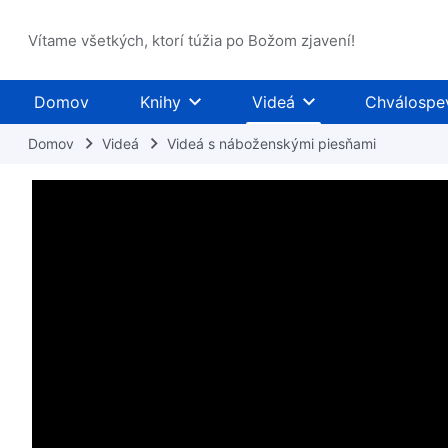
Vítame všetkých, ktorí túžia po Božom zjavení!
Domov
Knihy
Videá
Chválospe
Domov
Videá
Videá s náboženskými piesňami