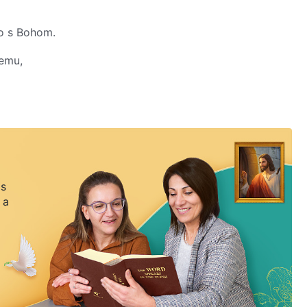
o s Bohom.
Nemu,
ádza oslobodenie.
 s
 a
o Božích slovách,