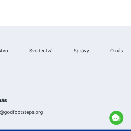
stvo
Svedectvá
Správy
O nás
nás
k@godfootsteps.org