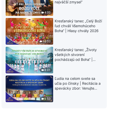
najväčší zmysel“
tvoje srdce a tvojho ducha“
4:00
4:19
Kresťanský tanec „Celý Boží
ľud chváli Všemohúceho
Kresťanská pieseň „Aká presne
Boha“ | Hlasy chvály 2026
je tvoja viera?“
10:33
4:24
Kresťanský tanec „Životy
Kresťanská pieseň „Iba Boh má
všetkých stvorení
cestu života“
pochádzajú od Boha“ |
Hlasy chvály 2026
6:28
8:01
Ľudia na celom svete sa
učia po čínsky | Recitácia a
spevácky zbor: Venujte
pozornosť osudu ľudstva |
Hlasy chvály 2026
6:53