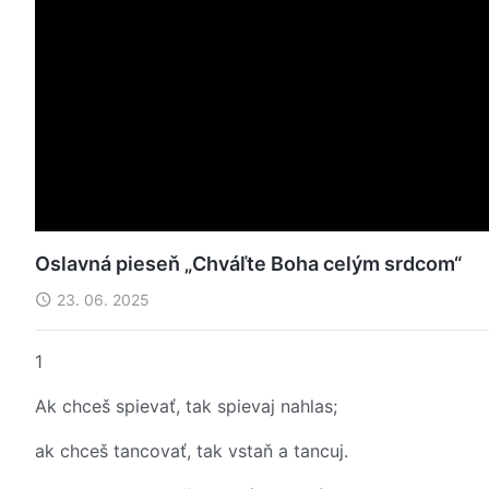
Oslavná pieseň „Chváľte Boha celým srdcom“
23. 06. 2025
1
Ak chceš spievať, tak spievaj nahlas;
ak chceš tancovať, tak vstaň a tancuj.