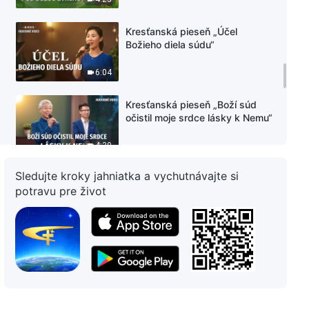
Kresťanská pieseň „Účel
Božieho diela súdu“
6:04
Kresťanská pieseň „Boží súd
očistil moje srdce lásky k Nemu“
4:39
Sledujte kroky jahniatka a vychutnávajte si
Kresťanská pieseň
potravu pre život
„Napodobňujte Pána Ježiša“
7:33
Kresťanská pieseň „Dôležitosť
Božích slov“
4:02