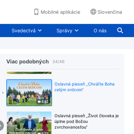
aby mohol nasledovať do konca“
6:02
Mobilné aplikácie
Slovenčina
Oslavná pieseň „Ľudia musia
pochopiť zmysel a hodnotu byť
Svedectvá
Správy
O nás
nažive“
10:09
Oslavná pieseň „Skúšky
vyzývajú k viere“
Viac podobných
34
/
46
4:42
Oslavná pieseň „Chváľte Boha
celým srdcom“
4:42
Oslavná pieseň „Život človeka je
úplne pod Božou
zvrchovanosťou“
4:23