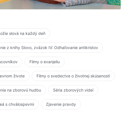
ožie slová na každý deň
anie z knihy Slovo, zväzok IV: Odhaľovanie antikristov
é;
racovníkov
Filmy o evanjeliu
kevnom živote
Filmy o svedectve o životnej skúsenosti
nia na zborovú hudbu
Séria zborových videí
eá s chválospevmi
Zjavenie pravdy
ích slovách,