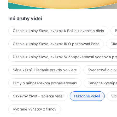
čisto sa otvárame a náš duch nachádza uvoľnenie.
Nestrachuj sa o svoju tvár či márnivosť,
Iné druhy videí
a hovor len to, čo je skutočne v tvojom srdci.
Čítanie z knihy Slovo, zväzok I: Božie zjavenie a dielo
B
Všetci sme Boží vyvolený národ –
Čítanie z knihy Slovo, zväzok II: O poznávaní Boha
Čít
sme povinní prinášať svoj podiel.
Nemaj strach, že je tvoje duchovné spoločenstvo plytk
Čítanie z knihy Slovo, zväzok V: Zodpovednosti vodcov a p
ak je to skutočné poznanie, stačí to.
Séria kázní: Hľadanie pravdy vo viere
Svedectvá o cir
Ty prídeš na zhromaždenie a prinesieš svoj podiel,
Filmy o náboženskom prenasledovaní
Tanečné vystúpe
ja prídem na zhromaždenie a prinesiem svoj.
Cirkevný život – zbierka videí
Hudobné videá
Vid
Keď sa otvoríme a máme duchovné spoločenstvo o Bož
môžeme získať dielo Ducha Svätého.
Vybrané výňatky z filmov