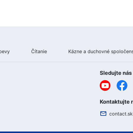
pevy
Čítanie
Kázne a duchovné spoločen
Sledujte nás
ho draka.
Kontaktujte 
contact.s