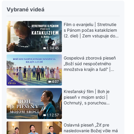
Kresťanská pieseň „Boh si praje,
Vybrané videá
aby sa ľudstvo usilovalo o
pravdu a prežilo“
Film o evanjeliu | Stretnutie
8:47
s Pánom počas katakliziem
(2. diel) | Zem vstupuje do
Kresťanská pieseň „Ako vstúpiť
„fázy masového
do pravej modlitby“
vymierania“. Kataklizmy
1:34:45
udierajú. Ľudstvu sa začína
4:13
Gospelová zborová pieseň
odpočítavať čas. Našli ste
„Boží súd nespočetného
spôsob, ako prežiť?
množstva krajín a ľudí“ |
Kresťanská pieseň „Iba
Hlasy chvály 2026
prežívaním reality môžeš vydať
svedectvo“
4:07
4:21
Kresťanský film | Boh je
pieseň v mojom srdci |
Kresťanská pieseň „Mal by si sa
Ochrnutý, s poruchou
usilovať o pravú lásku k Bohu“
pamäti a na pokraji smrti –
kto stvoril zázrak života?
1:12:57
4:26
Oslavná pieseň „Žiť pre
nasledovanie Božej vôle má
Kresťanská pieseň „Boh hľadá