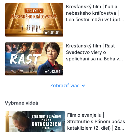
Kresťanský film | Ľudia
nebeského kráľovstva |
Len čestní môžu vstúpiť
do Božieho kráľovstva
1:51:51
Kresťanský film | Rast |
Svedectvo viery o
spoliehaní sa na Boha v
ťažkostiach
1:42:04
Zobraziť viac
Vybrané videá
Film o evanjeliu |
Stretnutie s Pánom počas
katakliziem (2. diel) | Zem