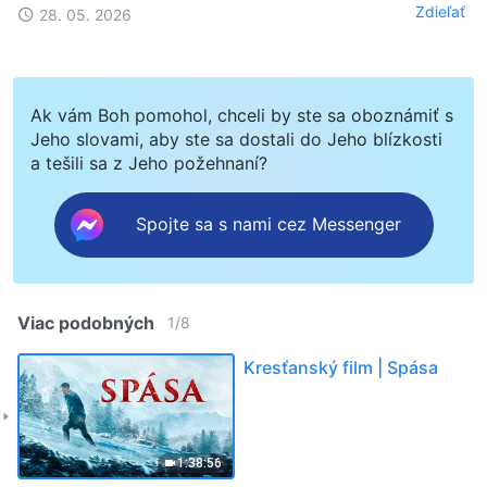
Zdieľať
28. 05. 2026
Ak vám Boh pomohol, chceli by ste sa oboznámiť s
Jeho slovami, aby ste sa dostali do Jeho blízkosti
a tešili sa z Jeho požehnaní?
Spojte sa s nami cez Messenger
Viac podobných
1
/
8
Kresťanský film | Spása
1:38:56