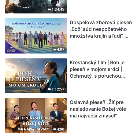
vstupuje do „fázy
masového vymierania“.
1:34:45
Kataklizmy udierajú.
Gospelová zborová pieseň
Ľudstvu sa začína
„Boží súd nespočetného
odpočítavať čas. Našli ste
množstva krajín a ľudí“ |
spôsob, ako prežiť?
Hlasy chvály 2026
4:07
Kresťanský film | Boh je
pieseň v mojom srdci |
Ochrnutý, s poruchou
pamäti a na pokraji smrti –
kto stvoril zázrak života?
1:12:57
Oslavná pieseň „Žiť pre
nasledovanie Božej vôle
má najväčší zmysel“
4:00