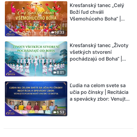
Kresťanský tanec „Celý
Boží ľud chváli
Všemohúceho Boha“ |
Hlasy chvály 2026
10:33
Kresťanský tanec „Životy
všetkých stvorení
pochádzajú od Boha“ |
Hlasy chvály 2026
8:01
Ľudia na celom svete sa
učia po čínsky | Recitácia
a spevácky zbor: Venujte
pozornosť osudu ľudstva |
Hlasy chvály 2026
6:53