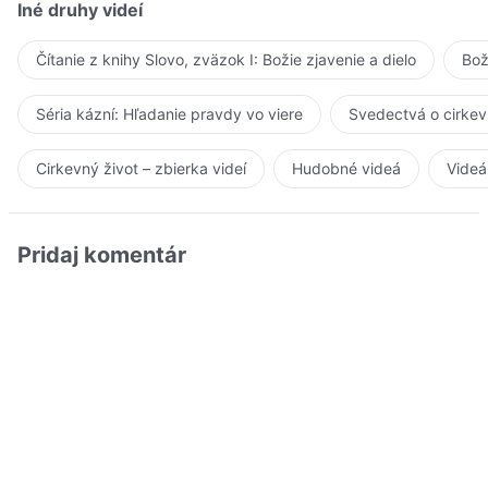
Iné druhy videí
Čítanie z knihy Slovo, zväzok I: Božie zjavenie a dielo
Bož
Séria kázní: Hľadanie pravdy vo viere
Svedectvá o cirkev
Cirkevný život – zbierka videí
Hudobné videá
Videá
Pridaj komentár