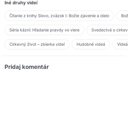
Iné druhy videí
Čítanie z knihy Slovo, zväzok I: Božie zjavenie a dielo
Bož
Séria kázní: Hľadanie pravdy vo viere
Svedectvá o cirkev
Cirkevný život – zbierka videí
Hudobné videá
Videá
Pridaj komentár