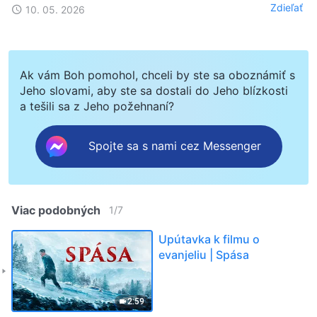
Zdieľať
10. 05. 2026
Ak vám Boh pomohol, chceli by ste sa oboznámiť s
Jeho slovami, aby ste sa dostali do Jeho blízkosti
a tešili sa z Jeho požehnaní?
Spojte sa s nami cez Messenger
Viac podobných
1
/
7
Upútavka k filmu o
evanjeliu | Spása
2:59