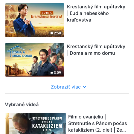
Kresťanský film upútavky
| Ľudia nebeského
kráľovstva
2:58
Kresťanský film upútavky
| Doma a mimo domu
3:09
Zobraziť viac
Vybrané videá
Film o evanjeliu |
Stretnutie s Pánom počas
katakliziem (2. diel) | Zem