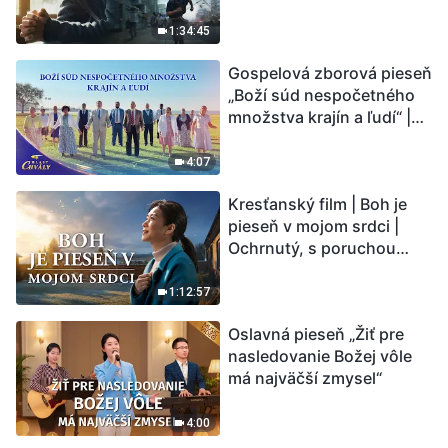
vstupuje do „fázy
masového vymierania“.
1:34:45
Kataklizmy udierajú.
Gospelová zborová pieseň
Ľudstvu sa začína
„Boží súd nespočetného
odpočítavať čas. Našli ste
množstva krajín a ľudí“ |
spôsob, ako prežiť?
Hlasy chvály 2026
4:07
Kresťanský film | Boh je
pieseň v mojom srdci |
Ochrnutý, s poruchou
pamäti a na pokraji smrti –
kto stvoril zázrak života?
1:12:57
Oslavná pieseň „Žiť pre
nasledovanie Božej vôle
má najväčší zmysel“
4:00