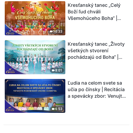
Kresťanský tanec „Celý
Boží ľud chváli
Všemohúceho Boha“ |
Hlasy chvály 2026
10:33
Kresťanský tanec „Životy
všetkých stvorení
pochádzajú od Boha“ |
Hlasy chvály 2026
8:01
Ľudia na celom svete sa
učia po čínsky | Recitácia
a spevácky zbor: Venujte
pozornosť osudu ľudstva |
Hlasy chvály 2026
6:53