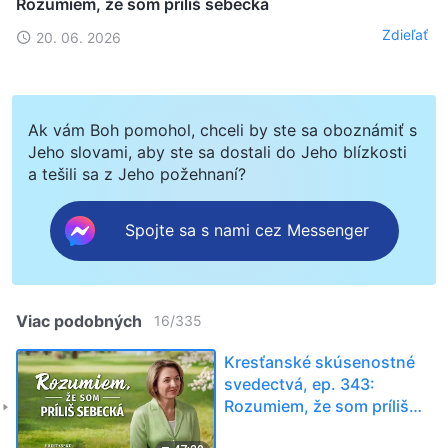
Rozumiem, že som príliš sebecká
Zdieľať
20. 06. 2026
Ak vám Boh pomohol, chceli by ste sa oboznámiť s
Jeho slovami, aby ste sa dostali do Jeho blízkosti
a tešili sa z Jeho požehnaní?
Spojte sa s nami cez Messenger
Viac podobných
16
/
335
Kresťanské skúsenostné
svedectvá, ep. 343:
Rozumiem, že som príliš
sebecká