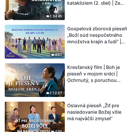
katakliziem (2. diel) | Zem
vstupuje do „fázy
masového vymierania“.
1:34:45
Kataklizmy udierajú.
Gospelová zborová pieseň
Ľudstvu sa začína
„Boží súd nespočetného
odpočítavať čas. Našli ste
množstva krajín a ľudí“ |
spôsob, ako prežiť?
Hlasy chvály 2026
4:07
Kresťanský film | Boh je
pieseň v mojom srdci |
Ochrnutý, s poruchou
pamäti a na pokraji smrti –
kto stvoril zázrak života?
1:12:57
Oslavná pieseň „Žiť pre
nasledovanie Božej vôle
má najväčší zmysel“
4:00