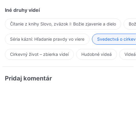
Iné druhy videí
Čítanie z knihy Slovo, zväzok I: Božie zjavenie a dielo
Bož
Séria kázní: Hľadanie pravdy vo viere
Svedectvá o cirkev
Cirkevný život – zbierka videí
Hudobné videá
Videá
Pridaj komentár