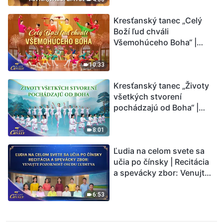
Kresťanský tanec „Celý
Boží ľud chváli
Všemohúceho Boha“ |
Hlasy chvály 2026
10:33
Kresťanský tanec „Životy
všetkých stvorení
pochádzajú od Boha“ |
Hlasy chvály 2026
8:01
Ľudia na celom svete sa
učia po čínsky | Recitácia
a spevácky zbor: Venujte
pozornosť osudu ľudstva |
Hlasy chvály 2026
6:53