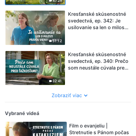
47:29
Kresťanské skúsenostné
svedectvá, ep. 342: Je
usilovanie sa len o milosti
pravou vierou v Boha?
51:12
Kresťanské skúsenostné
svedectvá, ep. 340: Prečo
som neustále cúvala pred
ťažkosťami?
32:41
Zobraziť viac
Vybrané videá
Film o evanjeliu |
Stretnutie s Pánom počas