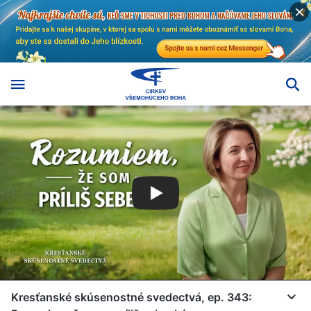
Kresťanské skúsenostné svedectvá, ep. 343: