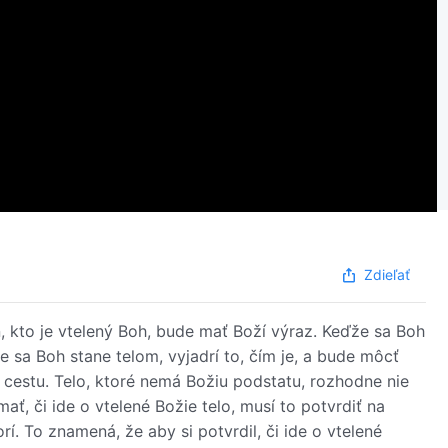
Zdieľať
n, kto je vtelený Boh, bude mať Boží výraz. Keďže sa Boh
e sa Boh stane telom, vyjadrí to, čím je, a bude môcť
 cestu. Telo, ktoré nemá Božiu podstatu, rozhodne nie
ť, či ide o vtelené Božie telo, musí to potvrdiť na
rí. To znamená, že aby si potvrdil, či ide o vtelené