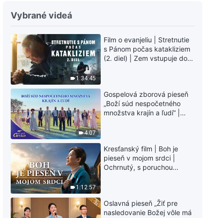
Božie slová na každý deň:
Vybrané videá
Vtelenie | Úryvok 116
Film o evanjeliu | Stretnutie
6:01
s Pánom počas katakliziem
(2. diel) | Zem vstupuje do
Božie slová na každý deň:
„fázy masového
Vtelenie | Úryvok 117
vymierania“. Kataklizmy
1:34:45
udierajú. Ľudstvu sa začína
10:28
Gospelová zborová pieseň
odpočítavať čas. Našli ste
„Boží súd nespočetného
spôsob, ako prežiť?
množstva krajín a ľudí“ |
Božie slová na každý deň:
Hlasy chvály 2026
Vtelenie | Úryvok 118
4:07
6:16
Kresťanský film | Boh je
pieseň v mojom srdci |
Božie slová na každý deň:
Ochrnutý, s poruchou
Vtelenie | Úryvok 119
pamäti a na pokraji smrti –
kto stvoril zázrak života?
1:12:57
10:28
Oslavná pieseň „Žiť pre
nasledovanie Božej vôle má