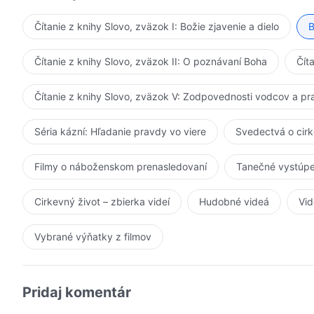
Čítanie z knihy Slovo, zväzok I: Božie zjavenie a dielo
B
Čítanie z knihy Slovo, zväzok II: O poznávaní Boha
Čít
Čítanie z knihy Slovo, zväzok V: Zodpovednosti vodcov a p
Séria kázní: Hľadanie pravdy vo viere
Svedectvá o cir
Filmy o náboženskom prenasledovaní
Tanečné vystúpe
Cirkevný život – zbierka videí
Hudobné videá
Vid
Vybrané výňatky z filmov
Pridaj komentár