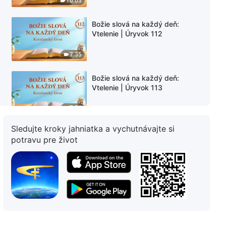
10:03
Božie slová na každý deň:
Vtelenie | Úryvok 112
7:35
Božie slová na každý deň:
Vtelenie | Úryvok 113
7:56
Sledujte kroky jahniatka a vychutnávajte si
Božie slová na každý deň:
potravu pre život
Vtelenie | Úryvok 114
6:49
Božie slová na každý deň:
Vtelenie | Úryvok 115
4:06