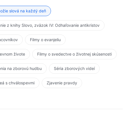
ožie slová na každý deň
anie z knihy Slovo, zväzok IV: Odhaľovanie antikristov
racovníkov
Filmy o evanjeliu
kevnom živote
Filmy o svedectve o životnej skúsenosti
nia na zborovú hudbu
Séria zborových videí
eá s chválospevmi
Zjavenie pravdy