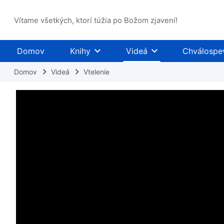
Vítame všetkých, ktorí túžia po Božom zjavení!
Domov
Knihy
Videá
Chválospe
Domov
Videá
Vtelenie