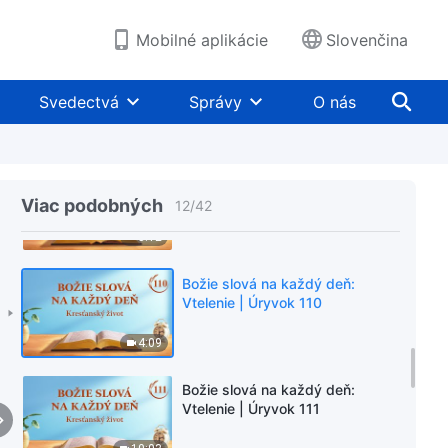
7:39
Mobilné aplikácie
Slovenčina
Božie slová na každý deň:
Vtelenie | Úryvok 108
Svedectvá
Správy
O nás
8:36
Božie slová na každý deň:
Vtelenie | Úryvok 109
Viac podobných
12
/
42
5:12
Božie slová na každý deň:
Vtelenie | Úryvok 110
4:09
Božie slová na každý deň:
Vtelenie | Úryvok 111