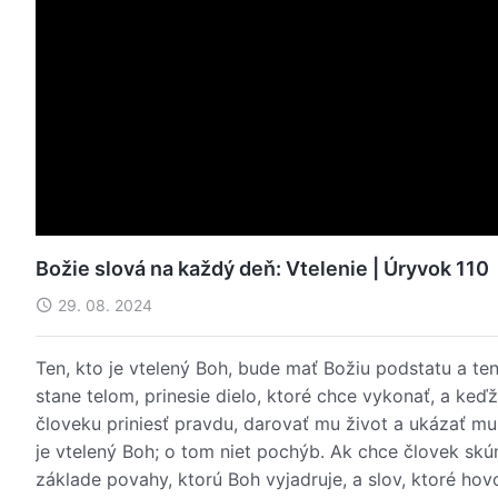
Božie slová na každý deň: Vtelenie | Úryvok 110
29. 08. 2024
Ten, kto je vtelený Boh, bude mať Božiu podstatu a te
stane telom, prinesie dielo, ktoré chce vykonať, a keďž
človeku priniesť pravdu, darovať mu život a ukázať mu
je vtelený Boh; o tom niet pochýb. Ak chce človek skúma
základe povahy, ktorú Boh vyjadruje, a slov, ktoré hovo