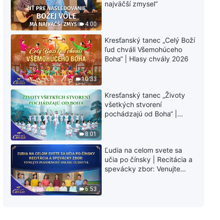
Božie slová na každý deň:
najväčší zmysel“
Vtelenie | Úryvok 120
4:00
7:32
Kresťanský tanec „Celý Boží
ľud chváli Všemohúceho
Božie slová na každý deň:
Boha“ | Hlasy chvály 2026
Vtelenie | Úryvok 121
10:33
4:05
Kresťanský tanec „Životy
všetkých stvorení
Božie slová na každý deň:
pochádzajú od Boha“ |
Vtelenie | Úryvok 122
Hlasy chvály 2026
8:49
8:01
Ľudia na celom svete sa
Božie slová na každý deň:
učia po čínsky | Recitácia a
Vtelenie | Úryvok 123
spevácky zbor: Venujte
pozornosť osudu ľudstva |
6:42
Hlasy chvály 2026
6:53
Božie slová na každý deň:
Vtelenie | Úryvok 124