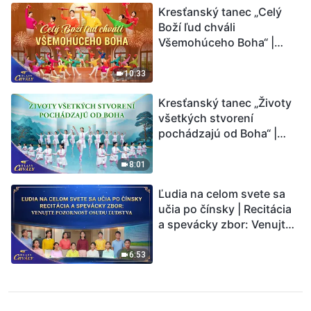
Kresťanský tanec „Celý
Boží ľud chváli
Všemohúceho Boha“ |
Hlasy chvály 2026
10:33
Kresťanský tanec „Životy
všetkých stvorení
pochádzajú od Boha“ |
Hlasy chvály 2026
8:01
Ľudia na celom svete sa
učia po čínsky | Recitácia
a spevácky zbor: Venujte
pozornosť osudu ľudstva |
Hlasy chvály 2026
6:53