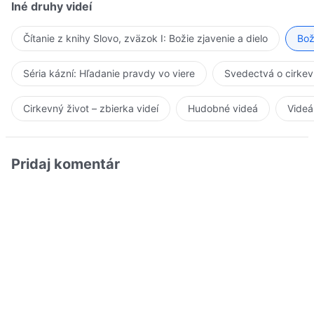
Iné druhy videí
Čítanie z knihy Slovo, zväzok I: Božie zjavenie a dielo
Bož
Séria kázní: Hľadanie pravdy vo viere
Svedectvá o cirkev
Cirkevný život – zbierka videí
Hudobné videá
Videá
Pridaj komentár