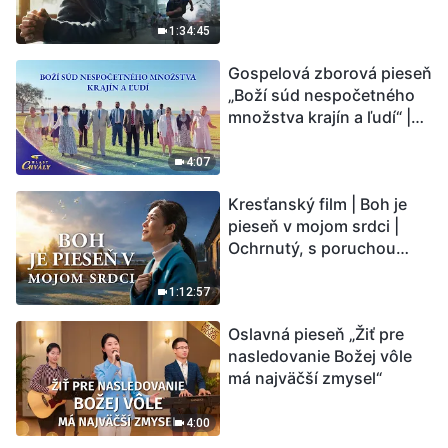
vstupuje do „fázy
masového vymierania“.
1:34:45
Kataklizmy udierajú.
Gospelová zborová pieseň
Ľudstvu sa začína
„Boží súd nespočetného
odpočítavať čas. Našli ste
množstva krajín a ľudí“ |
spôsob, ako prežiť?
Hlasy chvály 2026
4:07
Kresťanský film | Boh je
pieseň v mojom srdci |
Ochrnutý, s poruchou
pamäti a na pokraji smrti –
kto stvoril zázrak života?
1:12:57
Oslavná pieseň „Žiť pre
nasledovanie Božej vôle
má najväčší zmysel“
4:00