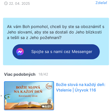
Zdieľať
22. 04. 2025
Ak vám Boh pomohol, chceli by ste sa oboznámiť s
Jeho slovami, aby ste sa dostali do Jeho blízkosti
a tešili sa z Jeho požehnaní?
Spojte sa s nami cez Messenger
Viac podobných
18
/
42
Božie slová na každý deň:
Vtelenie | Úryvok 116
6:01