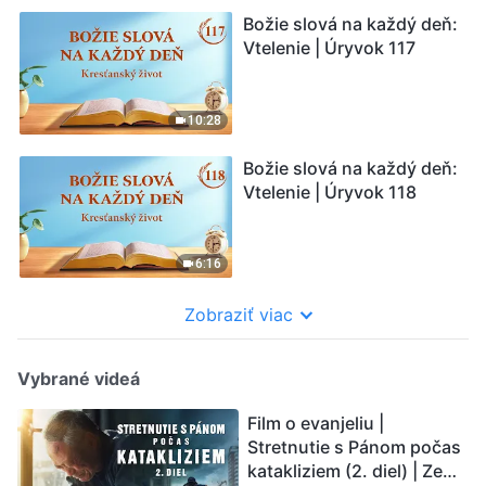
Božie slová na každý deň:
Vtelenie | Úryvok 117
10:28
Božie slová na každý deň:
Vtelenie | Úryvok 118
6:16
Zobraziť viac
Vybrané videá
Film o evanjeliu |
Stretnutie s Pánom počas
katakliziem (2. diel) | Zem