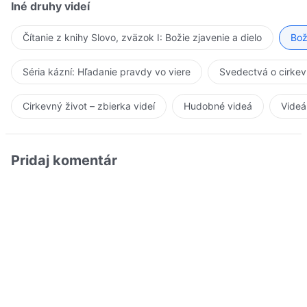
Iné druhy videí
Čítanie z knihy Slovo, zväzok I: Božie zjavenie a dielo
Bož
Séria kázní: Hľadanie pravdy vo viere
Svedectvá o cirkev
Cirkevný život – zbierka videí
Hudobné videá
Videá
Pridaj komentár