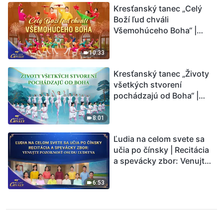
Kresťanský tanec „Celý
Boží ľud chváli
Všemohúceho Boha“ |
Hlasy chvály 2026
10:33
Kresťanský tanec „Životy
všetkých stvorení
pochádzajú od Boha“ |
Hlasy chvály 2026
8:01
Ľudia na celom svete sa
učia po čínsky | Recitácia
a spevácky zbor: Venujte
pozornosť osudu ľudstva |
Hlasy chvály 2026
6:53