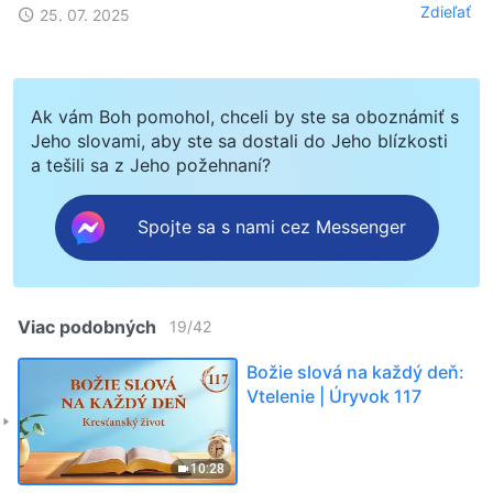
Zdieľať
25. 07. 2025
Ak vám Boh pomohol, chceli by ste sa oboznámiť s
Jeho slovami, aby ste sa dostali do Jeho blízkosti
a tešili sa z Jeho požehnaní?
Spojte sa s nami cez Messenger
Viac podobných
19
/
42
Božie slová na každý deň:
Vtelenie | Úryvok 117
10:28