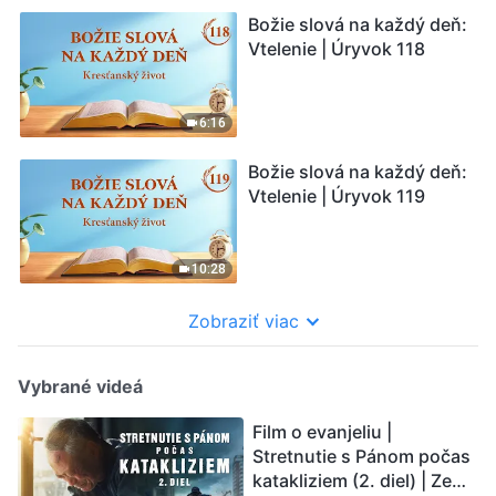
Božie slová na každý deň:
Vtelenie | Úryvok 118
6:16
Božie slová na každý deň:
Vtelenie | Úryvok 119
10:28
Zobraziť viac
Vybrané videá
Film o evanjeliu |
Stretnutie s Pánom počas
katakliziem (2. diel) | Zem