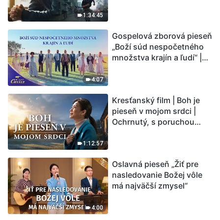
vstupuje do „fázy
masového vymierania“.
1:34:45
Kataklizmy udierajú.
Gospelová zborová pieseň
Ľudstvu sa začína
„Boží súd nespočetného
odpočítavať čas. Našli ste
množstva krajín a ľudí“ |
spôsob, ako prežiť?
Hlasy chvály 2026
4:07
Kresťanský film | Boh je
pieseň v mojom srdci |
Ochrnutý, s poruchou
pamäti a na pokraji smrti –
kto stvoril zázrak života?
1:12:57
Oslavná pieseň „Žiť pre
nasledovanie Božej vôle
má najväčší zmysel“
4:00