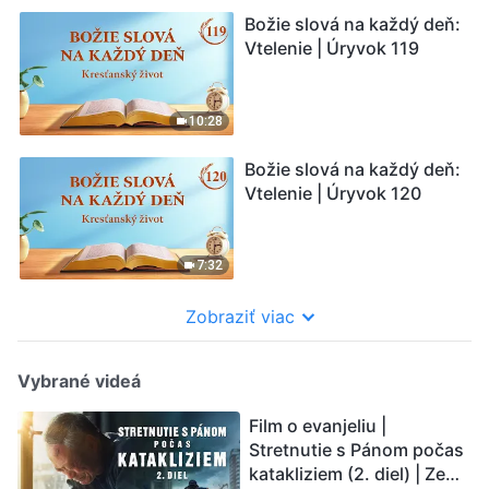
Božie slová na každý deň:
Vtelenie | Úryvok 119
10:28
Božie slová na každý deň:
Vtelenie | Úryvok 120
7:32
Zobraziť viac
Vybrané videá
Film o evanjeliu |
Stretnutie s Pánom počas
katakliziem (2. diel) | Zem