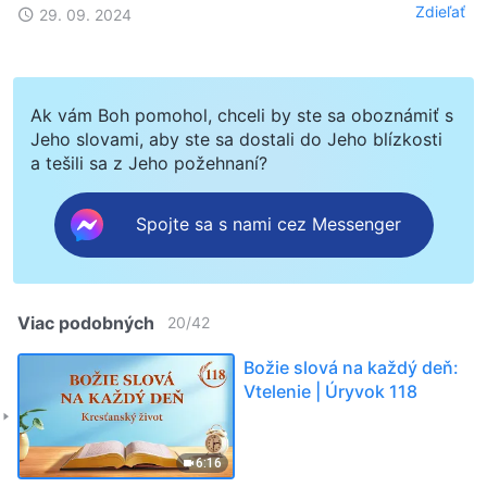
Zdieľať
29. 09. 2024
Ak vám Boh pomohol, chceli by ste sa oboznámiť s
Jeho slovami, aby ste sa dostali do Jeho blízkosti
a tešili sa z Jeho požehnaní?
Spojte sa s nami cez Messenger
Viac podobných
20
/
42
Božie slová na každý deň:
Vtelenie | Úryvok 118
6:16