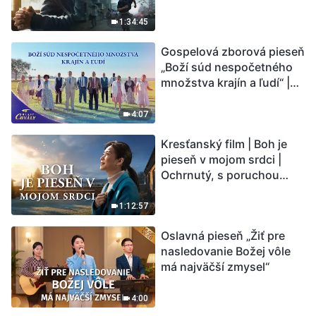
vstupuje do „fázy
masového vymierania“.
1:34:45
Kataklizmy udierajú.
Gospelová zborová pieseň
Ľudstvu sa začína
„Boží súd nespočetného
odpočítavať čas. Našli ste
množstva krajín a ľudí“ |
spôsob, ako prežiť?
Hlasy chvály 2026
4:07
Kresťanský film | Boh je
pieseň v mojom srdci |
Ochrnutý, s poruchou
pamäti a na pokraji smrti –
kto stvoril zázrak života?
1:12:57
Oslavná pieseň „Žiť pre
nasledovanie Božej vôle
má najväčší zmysel“
4:00