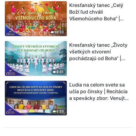
Kresťanský tanec „Celý
Boží ľud chváli
Všemohúceho Boha“ |
Hlasy chvály 2026
10:33
Kresťanský tanec „Životy
všetkých stvorení
pochádzajú od Boha“ |
Hlasy chvály 2026
8:01
Ľudia na celom svete sa
učia po čínsky | Recitácia
a spevácky zbor: Venujte
pozornosť osudu ľudstva |
Hlasy chvály 2026
6:53