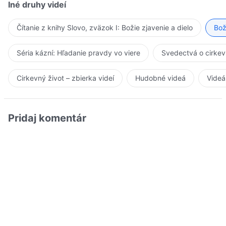
Iné druhy videí
Čítanie z knihy Slovo, zväzok I: Božie zjavenie a dielo
Bož
Séria kázní: Hľadanie pravdy vo viere
Svedectvá o cirkev
Cirkevný život – zbierka videí
Hudobné videá
Videá
Pridaj komentár