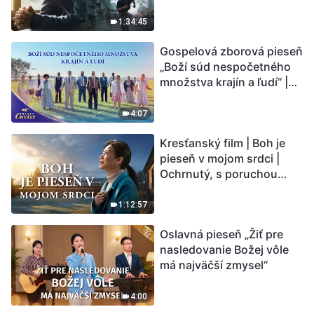
vstupuje do „fázy
masového vymierania“.
1:34:45
Kataklizmy udierajú.
Gospelová zborová pieseň
Ľudstvu sa začína
„Boží súd nespočetného
odpočítavať čas. Našli ste
množstva krajín a ľudí“ |
spôsob, ako prežiť?
Hlasy chvály 2026
4:07
Kresťanský film | Boh je
pieseň v mojom srdci |
Ochrnutý, s poruchou
pamäti a na pokraji smrti –
kto stvoril zázrak života?
1:12:57
Oslavná pieseň „Žiť pre
nasledovanie Božej vôle
má najväčší zmysel“
4:00