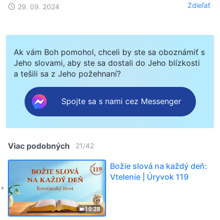
Zdieľať
29. 09. 2024
Ak vám Boh pomohol, chceli by ste sa oboznámiť s
Jeho slovami, aby ste sa dostali do Jeho blízkosti
a tešili sa z Jeho požehnaní?
Spojte sa s nami cez Messenger
Viac podobných
21
/
42
Božie slová na každý deň:
Vtelenie | Úryvok 119
10:28