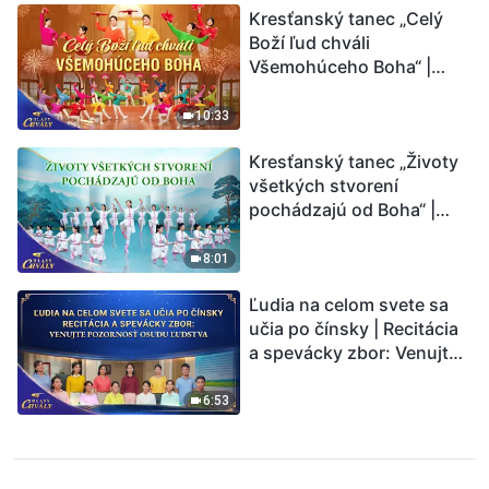
Kresťanský tanec „Celý
Boží ľud chváli
Všemohúceho Boha“ |
Hlasy chvály 2026
10:33
Kresťanský tanec „Životy
všetkých stvorení
pochádzajú od Boha“ |
Hlasy chvály 2026
8:01
Ľudia na celom svete sa
učia po čínsky | Recitácia
a spevácky zbor: Venujte
pozornosť osudu ľudstva |
Hlasy chvály 2026
6:53