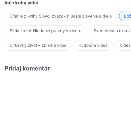
Iné druhy videí
Čítanie z knihy Slovo, zväzok I: Božie zjavenie a dielo
Bož
Séria kázní: Hľadanie pravdy vo viere
Svedectvá o cirkev
Cirkevný život – zbierka videí
Hudobné videá
Videá
Pridaj komentár