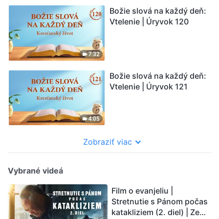
Božie slová na každý deň:
Vtelenie | Úryvok 120
7:32
Božie slová na každý deň:
Vtelenie | Úryvok 121
4:05
Zobraziť viac
Vybrané videá
Film o evanjeliu |
Stretnutie s Pánom počas
katakliziem (2. diel) | Zem