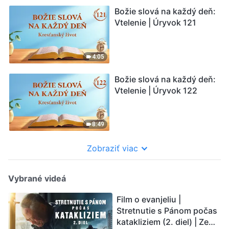
Božie slová na každý deň:
Vtelenie | Úryvok 121
4:05
Božie slová na každý deň:
Vtelenie | Úryvok 122
8:49
Zobraziť viac
Vybrané videá
Film o evanjeliu |
Stretnutie s Pánom počas
katakliziem (2. diel) | Zem