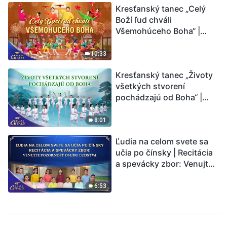
Kresťanský tanec „Celý
Boží ľud chváli
Všemohúceho Boha“ |
Hlasy chvály 2026
10:33
Kresťanský tanec „Životy
všetkých stvorení
pochádzajú od Boha“ |
Hlasy chvály 2026
8:01
Ľudia na celom svete sa
učia po čínsky | Recitácia
a spevácky zbor: Venujte
pozornosť osudu ľudstva |
Hlasy chvály 2026
6:53