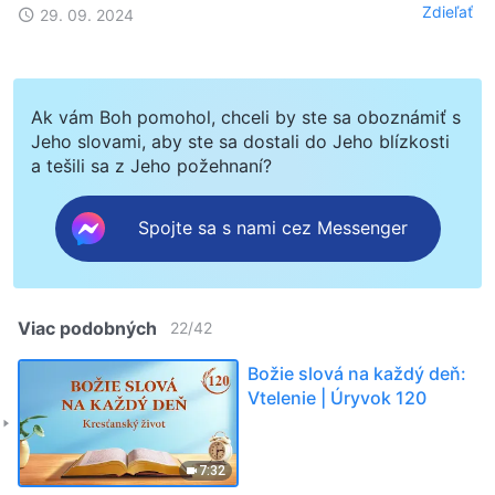
Zdieľať
29. 09. 2024
Ak vám Boh pomohol, chceli by ste sa oboznámiť s
Jeho slovami, aby ste sa dostali do Jeho blízkosti
a tešili sa z Jeho požehnaní?
Spojte sa s nami cez Messenger
Viac podobných
22
/
42
Božie slová na každý deň:
Vtelenie | Úryvok 120
7:32