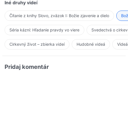
Iné druhy videí
Čítanie z knihy Slovo, zväzok I: Božie zjavenie a dielo
Bož
Séria kázní: Hľadanie pravdy vo viere
Svedectvá o cirkev
Cirkevný život – zbierka videí
Hudobné videá
Videá
Pridaj komentár