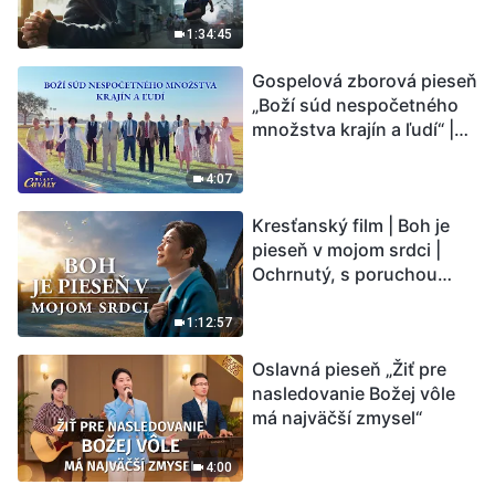
vstupuje do „fázy
masového vymierania“.
1:34:45
Kataklizmy udierajú.
Gospelová zborová pieseň
Ľudstvu sa začína
„Boží súd nespočetného
odpočítavať čas. Našli ste
množstva krajín a ľudí“ |
spôsob, ako prežiť?
Hlasy chvály 2026
4:07
Kresťanský film | Boh je
pieseň v mojom srdci |
Ochrnutý, s poruchou
pamäti a na pokraji smrti –
kto stvoril zázrak života?
1:12:57
Oslavná pieseň „Žiť pre
nasledovanie Božej vôle
má najväčší zmysel“
4:00