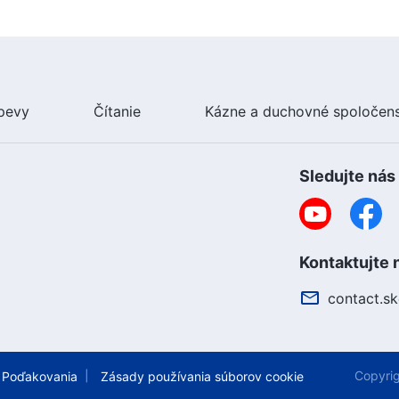
pevy
Čítanie
Kázne a duchovné spoločen
Sledujte nás
Kontaktujte 
contact.s
Copyri
Poďakovania
Zásady používania súborov cookie