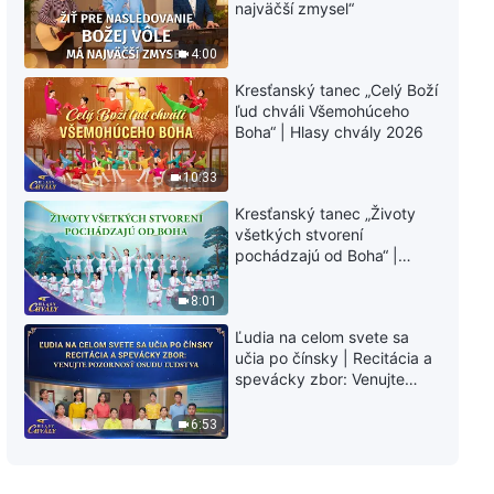
najväčší zmysel“
4:00
Kresťanský tanec „Celý Boží
ľud chváli Všemohúceho
Boha“ | Hlasy chvály 2026
10:33
Kresťanský tanec „Životy
všetkých stvorení
pochádzajú od Boha“ |
Hlasy chvály 2026
8:01
Ľudia na celom svete sa
učia po čínsky | Recitácia a
spevácky zbor: Venujte
pozornosť osudu ľudstva |
Hlasy chvály 2026
6:53