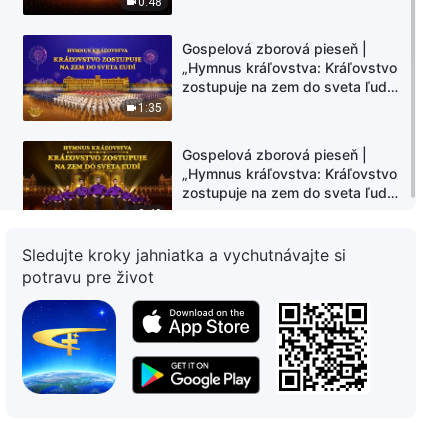
0:48
Gospelová zborová pieseň |
„Hymnus kráľovstva: Kráľovstvo
zostupuje na zem do sveta ľudí“
| Rozšírený úvod
1:35
Gospelová zborová pieseň |
„Hymnus kráľovstva: Kráľovstvo
zostupuje na zem do sveta ľudí“
| Ukážka: úvodné stepové
0:49
vystúpenie
Sledujte kroky jahniatka a vychutnávajte si
potravu pre život