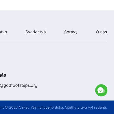
stvo
Svedectvá
Správy
O nás
nás
k@godfootsteps.org
ght © 2026
Cirkev Všemohúceho Boha.
Všetky práva vyhradené.