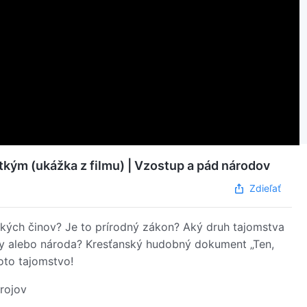
kým (ukážka z filmu) | Vzostup a pád národov
Zdieľať
kých činov? Je to prírodný zákon? Aký druh tajomstva
iny alebo národa? Kresťanský hudobný dokument „Ten,
oto tajomstvo!
rojov