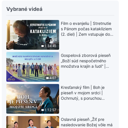
Vybrané videá
Film o evanjeliu | Stretnutie
s Pánom počas katakliziem
(2. diel) | Zem vstupuje do
„fázy masového
vymierania“. Kataklizmy
1:34:45
udierajú. Ľudstvu sa začína
Gospelová zborová pieseň
odpočítavať čas. Našli ste
„Boží súd nespočetného
spôsob, ako prežiť?
množstva krajín a ľudí“ |
Hlasy chvály 2026
4:07
Kresťanský film | Boh je
pieseň v mojom srdci |
Ochrnutý, s poruchou
pamäti a na pokraji smrti –
kto stvoril zázrak života?
1:12:57
Oslavná pieseň „Žiť pre
nasledovanie Božej vôle má