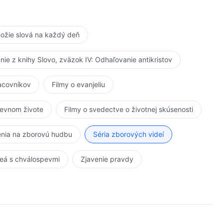
ožie slová na každý deň
anie z knihy Slovo, zväzok IV: Odhaľovanie antikristov
racovníkov
Filmy o evanjeliu
kevnom živote
Filmy o svedectve o životnej skúsenosti
nia na zborovú hudbu
Séria zborových videí
eá s chválospevmi
Zjavenie pravdy