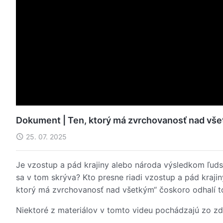
Dokument | Ten, ktorý má zvrchovanosť nad všet
25. 07. 2025
Je vzostup a pád krajiny alebo národa výsledkom ľuds
sa v tom skrýva? Kto presne riadi vzostup a pád kraj
ktorý má zvrchovanosť nad všetkým“ čoskoro odhalí t
Niektoré z materiálov v tomto videu pochádzajú zo zd