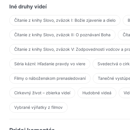
Iné druhy videí
Čítanie z knihy Slovo, zväzok I: Božie zjavenie a dielo
B
Čítanie z knihy Slovo, zväzok II: O poznávaní Boha
Čít
Čítanie z knihy Slovo, zväzok V: Zodpovednosti vodcov a p
Séria kázní: Hľadanie pravdy vo viere
Svedectvá o cir
Filmy o náboženskom prenasledovaní
Tanečné vystúpe
Cirkevný život – zbierka videí
Hudobné videá
Vid
Vybrané výňatky z filmov