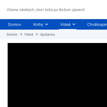
Vítame všetkých, ktorí túžia po Božom zjavení!
Domov
Knihy
Videá
Chválospe
Domov
Videá
Upútavky