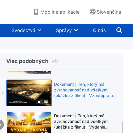
Všemohúceho Boha“ (Upútavky)
2:34
Mobilné aplikácie
Slovenčina
Dokument | Ten, ktorý má
zvrchovanosť nad všetkým
Svedectvá
Správy
O nás
(ukážka z filmu) | Svedectvo o
Božej moci
2:27
Dokument | Ten, ktorý má
zvrchovanosť nad všetkým
Viac podobných
4
/
7
(ukážka z filmu) | Skúmanie
tajomstiev života
1:12
Dokument | Ten, ktorý má
zvrchovanosť nad všetkým
(ukážka z filmu) | Vzostup a pád
národov
1:08
Dokument | Ten, ktorý má
zvrchovanosť nad všetkým
(ukážka z filmu) | Vydanie
zákona