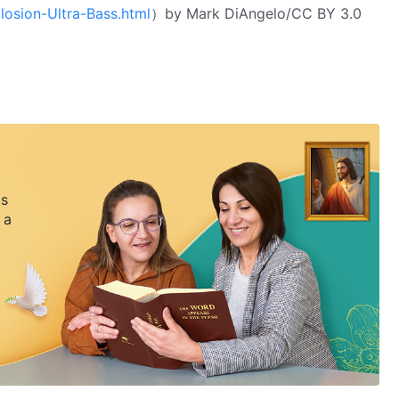
losion-Ultra-Bass.html
）by Mark DiAngelo/CC BY 3.0
 s
 a