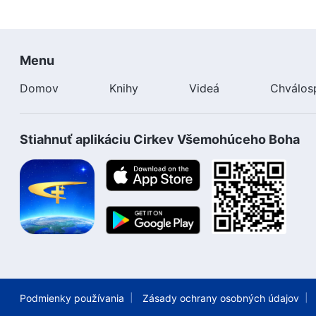
Menu
Domov
Knihy
Videá
Chválos
Stiahnuť aplikáciu Cirkev Všemohúceho Boha
Podmienky používania
Zásady ochrany osobných údajov