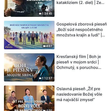
katakliziem (2. diel) | Zem
vstupuje do „fázy
masového vymierania“.
1:34:45
Kataklizmy udierajú.
Gospelová zborová pieseň
Ľudstvu sa začína
„Boží súd nespočetného
odpočítavať čas. Našli ste
množstva krajín a ľudí“ |
spôsob, ako prežiť?
Hlasy chvály 2026
4:07
Kresťanský film | Boh je
pieseň v mojom srdci |
Ochrnutý, s poruchou
pamäti a na pokraji smrti –
kto stvoril zázrak života?
1:12:57
Oslavná pieseň „Žiť pre
nasledovanie Božej vôle
má najväčší zmysel“
4:00