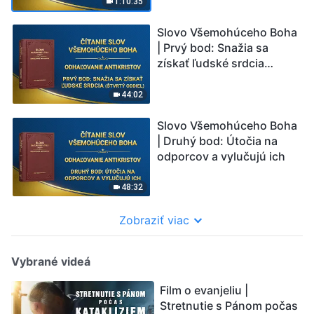
1:10:35
Slovo Všemohúceho Boha
| Prvý bod: Snažia sa
získať ľudské srdcia
(Štvrtý oddiel)
44:02
Slovo Všemohúceho Boha
| Druhý bod: Útočia na
odporcov a vylučujú ich
48:32
Zobraziť viac
Vybrané videá
Film o evanjeliu |
Stretnutie s Pánom počas