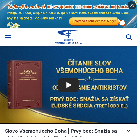
Slovo Všemohúceho Boha | Prvý bod: Snažia sa