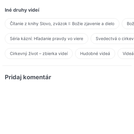
Iné druhy videí
Čítanie z knihy Slovo, zväzok I: Božie zjavenie a dielo
Bož
Séria kázní: Hľadanie pravdy vo viere
Svedectvá o cirkev
Cirkevný život – zbierka videí
Hudobné videá
Videá
Pridaj komentár