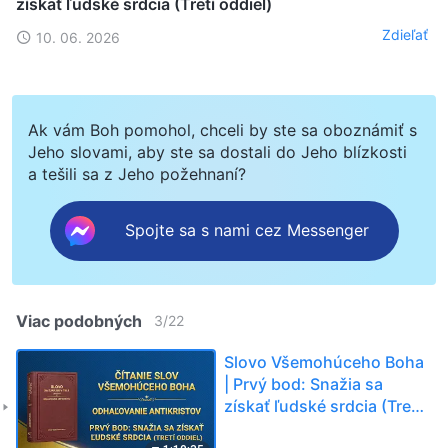
získať ľudské srdcia (Tretí oddiel)
Zdieľať
10. 06. 2026
Ak vám Boh pomohol, chceli by ste sa oboznámiť s
Jeho slovami, aby ste sa dostali do Jeho blízkosti
a tešili sa z Jeho požehnaní?
Spojte sa s nami cez Messenger
Viac podobných
3
/
22
Slovo Všemohúceho Boha
| Prvý bod: Snažia sa
získať ľudské srdcia (Tretí
oddiel)