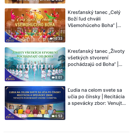
Kresťanský tanec „Celý
Boží ľud chváli
Všemohúceho Boha“ |
Hlasy chvály 2026
10:33
Kresťanský tanec „Životy
všetkých stvorení
pochádzajú od Boha“ |
Hlasy chvály 2026
8:01
Ľudia na celom svete sa
učia po čínsky | Recitácia
a spevácky zbor: Venujte
pozornosť osudu ľudstva |
Hlasy chvály 2026
6:53