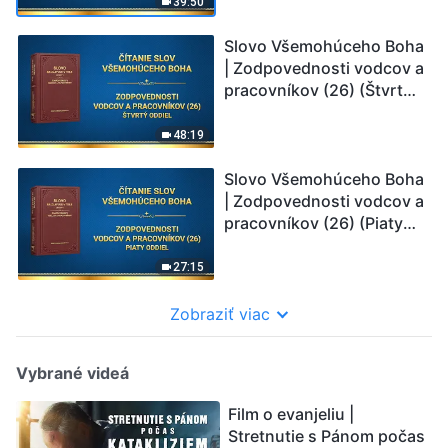
39:50
Slovo Všemohúceho Boha
| Zodpovednosti vodcov a
pracovníkov (26) (Štvrtý
oddiel)
48:19
Slovo Všemohúceho Boha
| Zodpovednosti vodcov a
pracovníkov (26) (Piaty
oddiel)
27:15
Zobraziť viac
Vybrané videá
Film o evanjeliu |
Stretnutie s Pánom počas