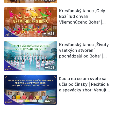
Kresťanský tanec „Celý
Boží ľud chváli
Všemohúceho Boha“ |
Hlasy chvály 2026
10:33
Kresťanský tanec „Životy
všetkých stvorení
pochádzajú od Boha“ |
Hlasy chvály 2026
8:01
Ľudia na celom svete sa
učia po čínsky | Recitácia
a spevácky zbor: Venujte
pozornosť osudu ľudstva |
Hlasy chvály 2026
6:53