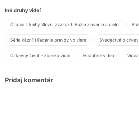
Iné druhy videí
Čítanie z knihy Slovo, zväzok I: Božie zjavenie a dielo
Bož
Séria kázní: Hľadanie pravdy vo viere
Svedectvá o cirkev
Cirkevný život – zbierka videí
Hudobné videá
Videá
Pridaj komentár