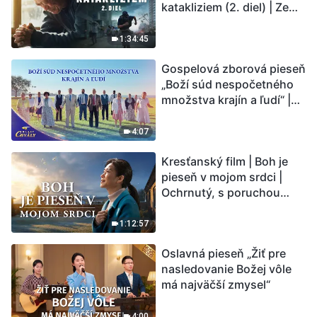
katakliziem (2. diel) | Zem
vstupuje do „fázy
masového vymierania“.
1:34:45
Kataklizmy udierajú.
Gospelová zborová pieseň
Ľudstvu sa začína
„Boží súd nespočetného
odpočítavať čas. Našli ste
množstva krajín a ľudí“ |
spôsob, ako prežiť?
Hlasy chvály 2026
4:07
Kresťanský film | Boh je
pieseň v mojom srdci |
Ochrnutý, s poruchou
pamäti a na pokraji smrti –
kto stvoril zázrak života?
1:12:57
Oslavná pieseň „Žiť pre
nasledovanie Božej vôle
má najväčší zmysel“
4:00