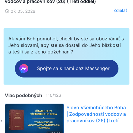
vodcov a pracovníkov (26) (Tretí oddiel)
Zdieľať
07. 05. 2026
Ak vám Boh pomohol, chceli by ste sa oboznámiť s
Jeho slovami, aby ste sa dostali do Jeho blízkosti
a tešili sa z Jeho požehnaní?
Spojte sa s nami cez Messenger
Viac podobných
110
/
126
Slovo Všemohúceho Boha
| Zodpovednosti vodcov a
pracovníkov (26) (Tretí
oddiel)