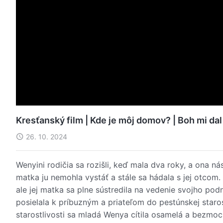
Kresťanský film | Kde je môj domov? | Boh mi da
26. 10. 2024
Wenyini rodičia sa rozišli, keď mala dva roky, a ona n
matka ju nemohla vystáť a stále sa hádala s jej otcom
ale jej matka sa plne sústredila na vedenie svojho pod
posielala k príbuzným a priateľom do pestúnskej staros
starostlivosti sa mladá Wenya cítila osamelá a bezmoc