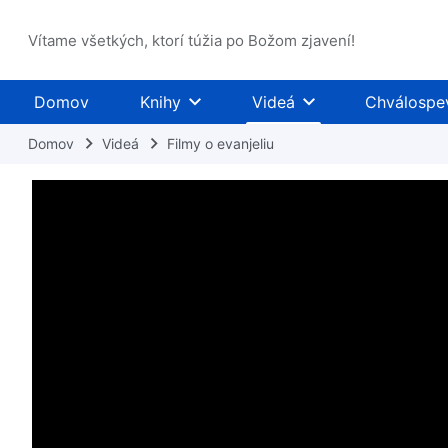
Vítame všetkých, ktorí túžia po Božom zjavení!
Domov
Knihy
Videá
Chválospe
Domov
Videá
Filmy o evanjeliu