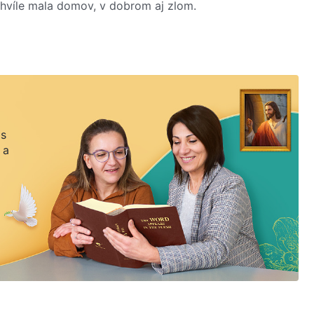
j chvíle mala domov, v dobrom aj zlom.
ilovne sa učila. Ale práve keď sa poctivo pripravovala
astie: jej matka dostala krvácanie do mozgu, ochrnula a
stil a dokonca prevzal kontrolu nad celým jej majetkom.
ene… Wenya v žiadnom prípade nevládala prevziať
 prosiť príbuzných a priateľov, ale tí ju odmietli…
ovej situácii, dve sestry z Cirkvi Všemohúceho Boha
 s
 a
šemohúceho Boha v posledných dňoch. Zo slov
ti v živote ľudí, ako aj to, že len ak ľudia predstúpia
en vďaka úteche z Božích slov sa matka a dcéry dokázali
e zakúsila Božiu lásku a milosrdenstvo; konečne
a…