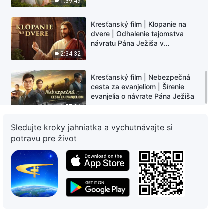
1:39:49
Kresťanský film | Klopanie na
dvere | Odhalenie tajomstva
návratu Pána Ježiša v
posledných dňoch
2:34:32
Kresťanský film | Nebezpečná
cesta za evanjeliom | Šírenie
evanjelia o návrate Pána Ježiša
1:57:24
Sledujte kroky jahniatka a vychutnávajte si
potravu pre život