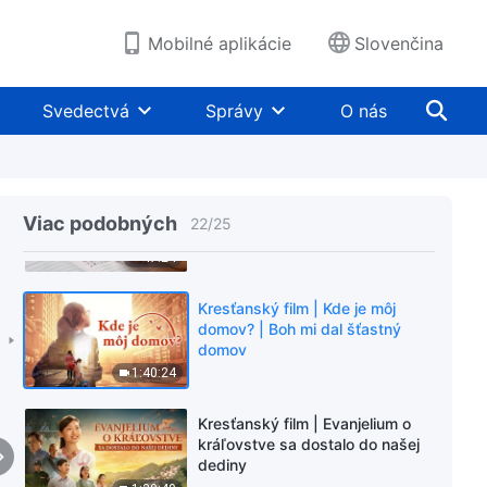
nebeského kráľovstva?
2:10:24
Mobilné aplikácie
Slovenčina
Film o evanjeliu | „Aký nádherný
hlas“ | Počúvanie Božieho hlasu
Svedectvá
Správy
O nás
a vítanie návratu Pána
1:58:51
Dokument o Cirkvi Všemohúceho
Boha | Zjavenie a dielo
Viac podobných
22
/
25
Všemohúceho Boha: Dejiny
zrodu a vývoja Cirkvi
47:24
Všemohúceho Boha (Prvá časť)
Kresťanský film | Kde je môj
domov? | Boh mi dal šťastný
domov
1:40:24
Kresťanský film | Evanjelium o
kráľovstve sa dostalo do našej
dediny