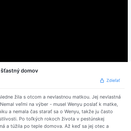
l šťastný domov
Zdieľať
ásledne žila s otcom a nevlastnou matkou. Jej nevlastná
. Nemal veľmi na výber - musel Wenyu poslať k matke,
niku a nemala čas starať sa o Wenyu, takže ju často
tlivosti. Po toľkých rokoch života v pestúnskej
ná a túžila po teple domova. Až keď sa jej otec a