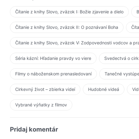
Čítanie z knihy Slovo, zväzok I: Božie zjavenie a dielo
B
Čítanie z knihy Slovo, zväzok II: O poznávaní Boha
Čít
Čítanie z knihy Slovo, zväzok V: Zodpovednosti vodcov a p
Séria kázní: Hľadanie pravdy vo viere
Svedectvá o cir
Filmy o náboženskom prenasledovaní
Tanečné vystúpe
Cirkevný život – zbierka videí
Hudobné videá
Vid
Vybrané výňatky z filmov
Pridaj komentár