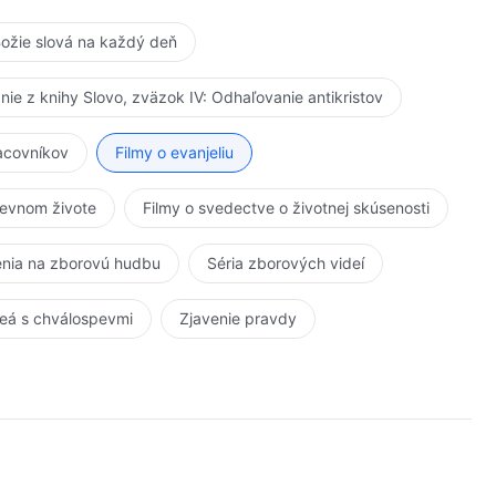
ožie slová na každý deň
anie z knihy Slovo, zväzok IV: Odhaľovanie antikristov
racovníkov
Filmy o evanjeliu
kevnom živote
Filmy o svedectve o životnej skúsenosti
nia na zborovú hudbu
Séria zborových videí
eá s chválospevmi
Zjavenie pravdy