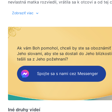
nevlastná matka rozviedli, vrátila sa k otcovi a od te
Keď Wenya vyrástla, bola veľmi opatrná a poslušná a us
Zobraziť viac
na prijímacie skúšky na vysokú školu, postihlo ju nešť
bola pripútaná na lôžko. Jej nevlastný otec matku opu
Wenyinho otca potom hospitalizovali s rakovinou peč
bremeno domácnosti, takže jediné, čo mohla urobiť, bolo
Práve v čase, keď Wenya trpela a bola v bezvýchodisk
Ak vám Boh pomohol, chceli by ste sa oboznámiť
Jeho slovami, aby ste sa dostali do Jeho blízkosti
podali Wenyi, jej matke a sestre svedectvo o diele V
tešili sa z Jeho požehnaní?
Všemohúceho Boha pochopili, v čom spočíva pôvod boles
pred Boha, môžu získať Jeho ochranu a žiť v šťastí. L
dostať zo svojej bolesti a bezmocnosti. Wenya skutočn
Spojte sa s nami cez Messenger
pocítila teplo domova a prišla do skutočného domov
Iné druhy videí