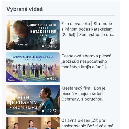
Vybrané videá
Film o evanjeliu | Stretnutie
s Pánom počas katakliziem
(2. diel) | Zem vstupuje do
„fázy masového
vymierania“. Kataklizmy
1:34:45
udierajú. Ľudstvu sa začína
Gospelová zborová pieseň
odpočítavať čas. Našli ste
„Boží súd nespočetného
spôsob, ako prežiť?
množstva krajín a ľudí“ |
Hlasy chvály 2026
4:07
Kresťanský film | Boh je
pieseň v mojom srdci |
Ochrnutý, s poruchou
pamäti a na pokraji smrti –
kto stvoril zázrak života?
1:12:57
Oslavná pieseň „Žiť pre
nasledovanie Božej vôle má