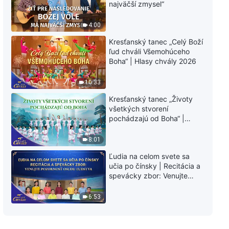
najväčší zmysel“
4:00
Kresťanský tanec „Celý Boží
ľud chváli Všemohúceho
Boha“ | Hlasy chvály 2026
10:33
Kresťanský tanec „Životy
všetkých stvorení
pochádzajú od Boha“ |
Hlasy chvály 2026
8:01
Ľudia na celom svete sa
učia po čínsky | Recitácia a
spevácky zbor: Venujte
pozornosť osudu ľudstva |
Hlasy chvály 2026
6:53