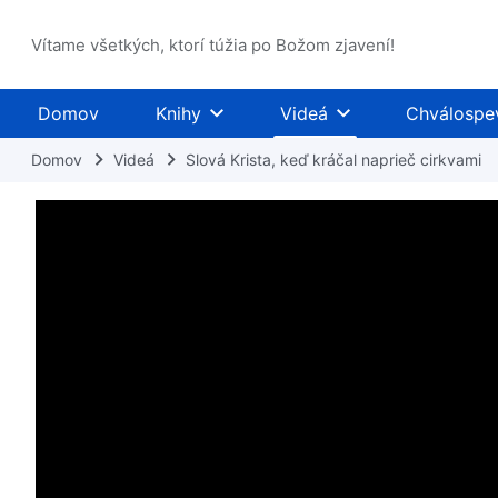
Vítame všetkých, ktorí túžia po Božom zjavení!
Domov
Knihy
Videá
Chválospe
Domov
Videá
Slová Krista, keď kráčal naprieč cirkvami