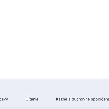
pevy
Čítanie
Kázne a duchovné spoločen