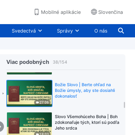
39:35
Mobilné aplikácie
Slovenčina
Slovo Všemohúceho Boha |
Ľudia, ktorých povahy sa
Svedectvá
Správy
O nás
zmenili, sú tí, ktorí vstúpili do
reality Božích slov
28:03
Slovo Všemohúceho Boha | Ako
utíšiť svoje srdce pred Bohom
Viac podobných
38
/
154
24:37
Božie Slovo | Berte ohľad na
Božie úmysly, aby ste dosiahli
dokonalosť
27:06
Slovo Všemohúceho Boha | Boh
zdokonaľuje tých, ktorí sú podľa
Jeho srdca
18:03