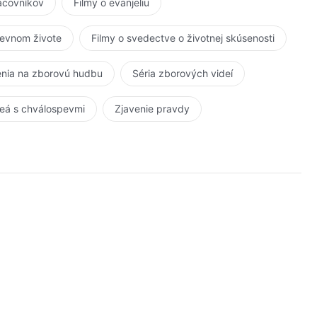
racovníkov
Filmy o evanjeliu
kevnom živote
Filmy o svedectve o životnej skúsenosti
nia na zborovú hudbu
Séria zborových videí
eá s chválospevmi
Zjavenie pravdy