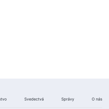
žiť v Jeho svetle
29:32
Slovo Všemohúceho Boha |
Zdokonalení môžu byť len tí,
ktorí sa zameriavajú na
praktizovanie
30:18
Božie Slovo | Dielo Ducha
Svätého a dielo satana
27:21
Slovo Všemohúceho Boha |
Varovanie pre tých, ktorí
neuvádzajú pravdu do praxe
23:50
Božie Slovo | Mal by si si
stvo
Svedectvá
Správy
O nás
zachovať svoju oddanosť Bohu