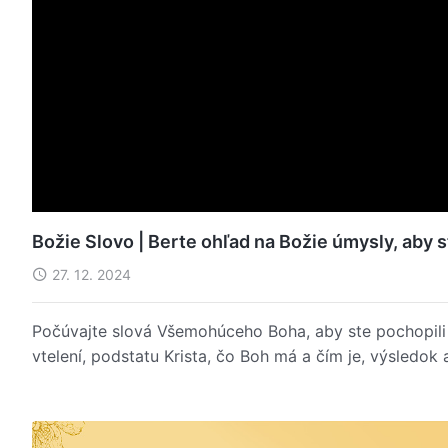
Božie Slovo | Berte ohľad na Božie úmysly, aby s
27. 12. 2024
Počúvajte slová Všemohúceho Boha, aby ste pochopili 
vtelení, podstatu Krista, čo Boh má a čím je, výsledok