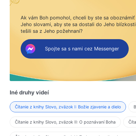
Ak vám Boh pomohol, chceli by ste sa oboznámiť
Jeho slovami, aby ste sa dostali do Jeho blízkosti
tešili sa z Jeho požehnaní?
Spojte sa s nami cez Messenger
Iné druhy videí
Čítanie z knihy Slovo, zväzok I: Božie zjavenie a dielo
B
Čítanie z knihy Slovo, zväzok II: O poznávaní Boha
Čít