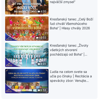
najväčší zmysel“
Zopár slov na tému „tisícročné
kráľovstvo nadišlo“
4:00
16:43
Kresťanský tanec „Celý Boží
ľud chváli Všemohúceho
Slovo Všemohúceho Boha |
Boha“ | Hlasy chvály 2026
Svedectvo o Bohu môžu vydať
len tí, ktorí Ho poznajú
10:33
29:44
Kresťanský tanec „Životy
Slovo Všemohúceho Boha | Ako
všetkých stvorení
Peter spoznal Ježiša
pochádzajú od Boha“ |
Hlasy chvály 2026
40:57
8:01
Ľudia na celom svete sa
Slovo Všemohúceho Boha |
učia po čínsky | Recitácia a
Človek môže mať skutočnú
spevácky zbor: Venujte
lásku len vtedy, keď prejde
pozornosť osudu ľudstva |
zušľachťovaním
26:24
Hlasy chvály 2026
6:53
Slovo Všemohúceho Boha | Tí,
ktorí milujú Boha, budú naveky