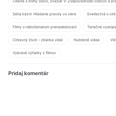
Čítanie z knihy Slovo, zväzok V: Zodpovednosti vodcov a p
Séria kázní: Hľadanie pravdy vo viere
Svedectvá o cir
Filmy o náboženskom prenasledovaní
Tanečné vystúpe
Cirkevný život – zbierka videí
Hudobné videá
Vid
Vybrané výňatky z filmov
Pridaj komentár