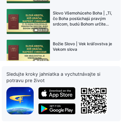
Slovo Všemohúceho Boha | „Tí,
čo Boha poslúchajú pravým
srdcom, budú Bohom určite
získaní“
23:13
Božie Slovo | Vek kráľovstva je
Vekom slova
42:58
Sledujte kroky jahniatka a vychutnávajte si
Slovo Všemohúceho Boha |
potravu pre život
Božie slovo dosiahne všetko
47:36
Slovo Všemohúceho Boha | Tí,
ktorí skutočne milujú Boha, sa
dokážu úplne podriadiť Jeho
praktickosti
27:33