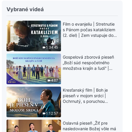
Slovo Všemohúceho Boha | Tí,
Vybrané videá
ktorí majú byť zdokonalení,
musia prejsť zušľachťovaním
(Prvá časť)
Film o evanjeliu | Stretnutie
29:19
s Pánom počas katakliziem
(2. diel) | Zem vstupuje do
Slovo Všemohúceho Boha | Tí,
„fázy masového
ktorí majú byť zdokonalení,
vymierania“. Kataklizmy
1:34:45
musia prejsť zušľachťovaním
udierajú. Ľudstvu sa začína
(Druhá časť)
30:24
Gospelová zborová pieseň
odpočítavať čas. Našli ste
„Boží súd nespočetného
spôsob, ako prežiť?
množstva krajín a ľudí“ |
Slovo Všemohúceho Boha |
Hlasy chvály 2026
Milotu Boha možno spoznať len
cez bolestivé skúšky
4:07
26:01
Kresťanský film | Boh je
pieseň v mojom srdci |
Božie Slovo | Len milovať Boha
Ochrnutý, s poruchou
znamená skutočne veriť v Boha
pamäti a na pokraji smrti –
kto stvoril zázrak života?
1:12:57
38:44
Oslavná pieseň „Žiť pre
nasledovanie Božej vôle má
Slovo Všemohúceho Boha |