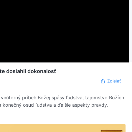
te dosiahli dokonalosť
Zdieľať
vnútorný príbeh Božej spásy ľudstva, tajomstvo Božích
 a konečný osud ľudstva a ďalšie aspekty pravdy.