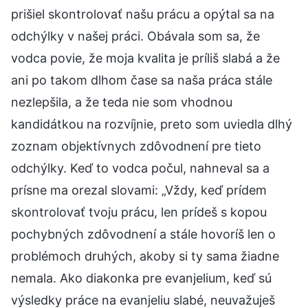
prišiel skontrolovať našu prácu a opýtal sa na
odchýlky v našej práci. Obávala som sa, že
vodca povie, že moja kvalita je príliš slabá a že
ani po takom dlhom čase sa naša práca stále
nezlepšila, a že teda nie som vhodnou
kandidátkou na rozvíjnie, preto som uviedla dlhý
zoznam objektívnych zdôvodnení pre tieto
odchýlky. Keď to vodca počul, nahneval sa a
prísne ma orezal slovami: „Vždy, keď prídem
skontrolovať tvoju prácu, len prídeš s kopou
pochybných zdôvodnení a stále hovoríš len o
problémoch druhých, akoby si ty sama žiadne
nemala. Ako diakonka pre evanjelium, keď sú
výsledky práce na evanjeliu slabé, neuvažuješ