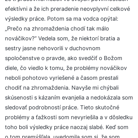
efektívni a že ich preradenie neovplyvní celkové
výsledky práce. Potom sa ma vodca opýtal:
„Prečo na zhromaždenia chodí tak málo
nováčikov?“ Vedela som, že niektorí bratia a
sestry jasne nehovorili v duchovnom
spoločenstve o pravde, ako svedčiť o Božom
diele, čo viedlo k tomu, že problémy nováčikov
neboli pohotovo vyriešené a časom prestali
chodiť na zhromaždenia. Navyše mi chýbali
skúsenosti s kázaním evanjelia a nedokázala som
sledovať podrobností práce. Tieto skutočné
problémy a ťažkosti som nevyriešila a v dôsledku
toho boli výsledky práce naozaj slabé. Keď som
o tom premýšľala, uvedomila som si, že som