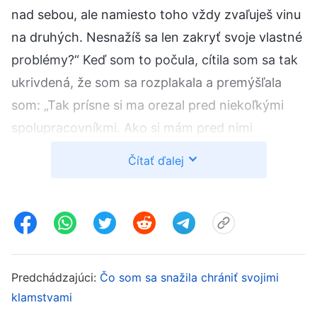
nad sebou, ale namiesto toho vždy zvaľuješ vinu
na druhých. Nesnažíš sa len zakryť svoje vlastné
problémy?“ Keď som to počula, cítila som sa tak
ukrivdená, že som sa rozplakala a premýšľala
som: „Tak prísne si ma orezal pred niekoľkými
spolupracovníkmi. Ako si mám pred nimi
zachovať tvár? Nebudú si aj oni myslieť, že som
Čítať ďalej
prefíkaná a nečestná?“ Čím viac som o tom
premýšľala, tým viac som sa cítila ukrivdená. Vo
svojej bolesti som sa modlila k Bohu: „Ó, Bože,
neviem, ako mám zažiť toto orezávanie, ktoré na
mňa vodca tak náhle uvalil. Prosím, osvieť ma,
Predchádzajúci:
Čo som sa snažila chrániť svojimi
aby som spoznala samu seba a poučila sa.“
klamstvami