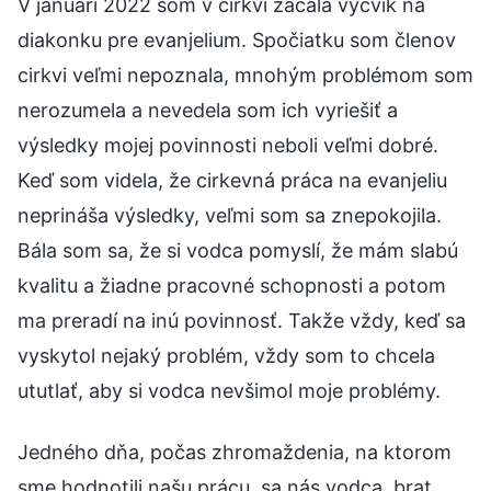
V januári 2022 som v cirkvi začala výcvik na
diakonku pre evanjelium. Spočiatku som členov
cirkvi veľmi nepoznala, mnohým problémom som
nerozumela a nevedela som ich vyriešiť a
výsledky mojej povinnosti neboli veľmi dobré.
Keď som videla, že cirkevná práca na evanjeliu
neprináša výsledky, veľmi som sa znepokojila.
Bála som sa, že si vodca pomyslí, že mám slabú
kvalitu a žiadne pracovné schopnosti a potom
ma preradí na inú povinnosť. Takže vždy, keď sa
vyskytol nejaký problém, vždy som to chcela
ututlať, aby si vodca nevšimol moje problémy.
Jedného dňa, počas zhromaždenia, na ktorom
sme hodnotili našu prácu, sa nás vodca, brat