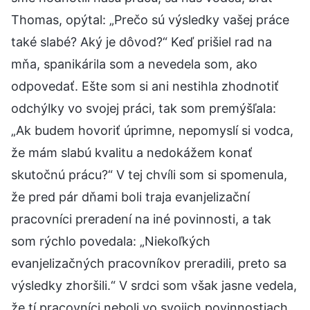
Thomas, opýtal: „Prečo sú výsledky vašej práce
také slabé? Aký je dôvod?“ Keď prišiel rad na
mňa, spanikárila som a nevedela som, ako
odpovedať. Ešte som si ani nestihla zhodnotiť
odchýlky vo svojej práci, tak som premýšľala:
„Ak budem hovoriť úprimne, nepomyslí si vodca,
že mám slabú kvalitu a nedokážem konať
skutočnú prácu?“ V tej chvíli som si spomenula,
že pred pár dňami boli traja evanjelizační
pracovníci preradení na iné povinnosti, a tak
som rýchlo povedala: „Niekoľkých
evanjelizačných pracovníkov preradili, preto sa
výsledky zhoršili.“ V srdci som však jasne vedela,
že tí pracovníci neboli vo svojich povinnostiach