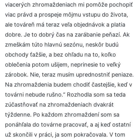
viacerých zhromaždeniach mi pomôže pochopiť
viac právd a prospeje môjmu vstupu do života,
ale továreň má teraz veľa objednávok a platia
dobre. Je to dobrý čas na zarábanie peňazí. Ak
zmeškám túto hlavnú sezónu, neskôr budú
obchody ťažšie, a bez ohľadu na to, koľko
oblečenia potom ušijem, neprinesie to veľký
zárobok. Nie, teraz musím uprednostniť peniaze.
Na zhromaždenia budem chodiť častejšie, keď v
továrni nebude rušno.“ Rozhodla som sa teda
zúčastňovať na zhromaždeniach dvakrát
týždenne. Po každom zhromaždení som sa
ponáhľala do továrne pracovať, a aj keď ostatní
už skončili v práci, ja som pokračovala. V tom