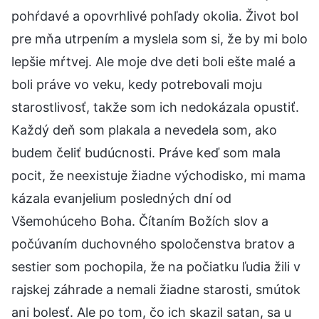
pohŕdavé a opovrhlivé pohľady okolia. Život bol
pre mňa utrpením a myslela som si, že by mi bolo
lepšie mŕtvej. Ale moje dve deti boli ešte malé a
boli práve vo veku, kedy potrebovali moju
starostlivosť, takže som ich nedokázala opustiť.
Každý deň som plakala a nevedela som, ako
budem čeliť budúcnosti. Práve keď som mala
pocit, že neexistuje žiadne východisko, mi mama
kázala evanjelium posledných dní od
Všemohúceho Boha. Čítaním Božích slov a
počúvaním duchovného spoločenstva bratov a
sestier som pochopila, že na počiatku ľudia žili v
rajskej záhrade a nemali žiadne starosti, smútok
ani bolesť. Ale po tom, čo ich skazil satan, sa u