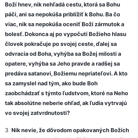
Boží hnev, nik nehľadá cestu, ktorá sa Bohu
páči, ani sa nepokúša priblížiť k Bohu. Ba čo
viac, nik sa nepokúša oceniť Boží zármutok a
bolesť. Dokonca aj po vypočutí Božieho hlasu
človek pokračuje po svojej ceste, ďalej sa
odvracia od Boha, vyhýba sa Božej milosti a
opatere, vyhýba sa Jeho pravde a radšej sa
predáva satanovi, Božiemu nepriateľovi. A kto
sa zamyslel nad tým, ako bude Boh
zaobchádzať s týmto ľudstvom, ktoré na Neho
tak absolútne neberie ohľad, ak ľudia vytrvajú
vo svojej zatvrdnutosti?
3
Nik nevie, že dôvodom opakovaných Božích