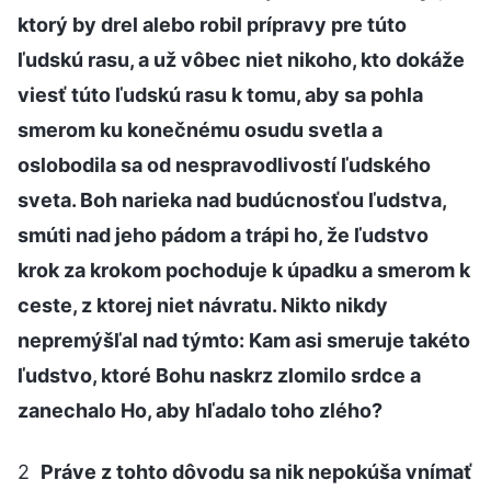
ktorý by drel alebo robil prípravy pre túto
ľudskú rasu, a už vôbec niet nikoho, kto dokáže
viesť túto ľudskú rasu k tomu, aby sa pohla
smerom ku konečnému osudu svetla a
oslobodila sa od nespravodlivostí ľudského
sveta. Boh narieka nad budúcnosťou ľudstva,
smúti nad jeho pádom a trápi ho, že ľudstvo
krok za krokom pochoduje k úpadku a smerom k
ceste, z ktorej niet návratu. Nikto nikdy
nepremýšľal nad týmto: Kam asi smeruje takéto
ľudstvo, ktoré Bohu naskrz zlomilo srdce a
zanechalo Ho, aby hľadalo toho zlého?
2
Práve z tohto dôvodu sa nik nepokúša vnímať