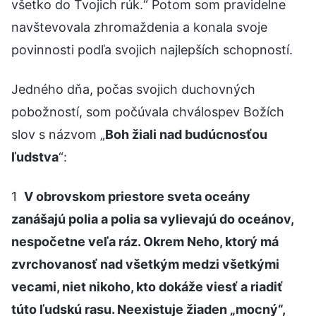
všetko do Tvojich rúk.“ Potom som pravidelne
navštevovala zhromaždenia a konala svoje
povinnosti podľa svojich najlepších schopností.
Jedného dňa, počas svojich duchovných
pobožností, som počúvala chválospev Božích
slov s názvom „
Boh žiali nad budúcnosťou
ľudstva
“:
1
V obrovskom priestore sveta oceány
zanášajú polia a polia sa vylievajú do oceánov,
nespočetne veľa ráz. Okrem Neho, ktorý má
zvrchovanosť nad všetkým medzi všetkými
vecami, niet nikoho, kto dokáže viesť a riadiť
túto ľudskú rasu. Neexistuje žiaden „mocný“,