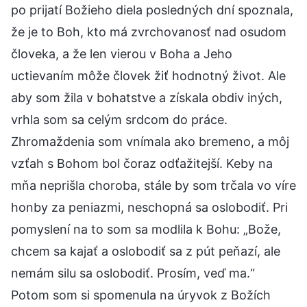
po prijatí Božieho diela posledných dní spoznala,
že je to Boh, kto má zvrchovanosť nad osudom
človeka, a že len vierou v Boha a Jeho
uctievaním môže človek žiť hodnotný život. Ale
aby som žila v bohatstve a získala obdiv iných,
vrhla som sa celým srdcom do práce.
Zhromaždenia som vnímala ako bremeno, a môj
vzťah s Bohom bol čoraz odťažitejší. Keby na
mňa neprišla choroba, stále by som trčala vo víre
honby za peniazmi, neschopná sa oslobodiť. Pri
pomyslení na to som sa modlila k Bohu: „Bože,
chcem sa kajať a oslobodiť sa z pút peňazí, ale
nemám silu sa oslobodiť. Prosím, veď ma.“
Potom som si spomenula na úryvok z Božích