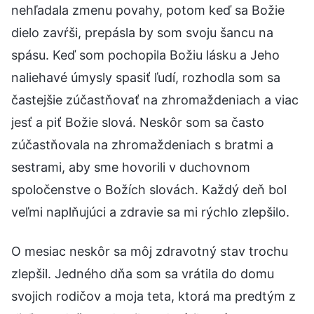
nehľadala zmenu povahy, potom keď sa Božie
dielo zavŕši, prepásla by som svoju šancu na
spásu. Keď som pochopila Božiu lásku a Jeho
naliehavé úmysly spasiť ľudí, rozhodla som sa
častejšie zúčastňovať na zhromaždeniach a viac
jesť a piť Božie slová. Neskôr som sa často
zúčastňovala na zhromaždeniach s bratmi a
sestrami, aby sme hovorili v duchovnom
spoločenstve o Božích slovách. Každý deň bol
veľmi naplňujúci a zdravie sa mi rýchlo zlepšilo.
O mesiac neskôr sa môj zdravotný stav trochu
zlepšil. Jedného dňa som sa vrátila do domu
svojich rodičov a moja teta, ktorá ma predtým z