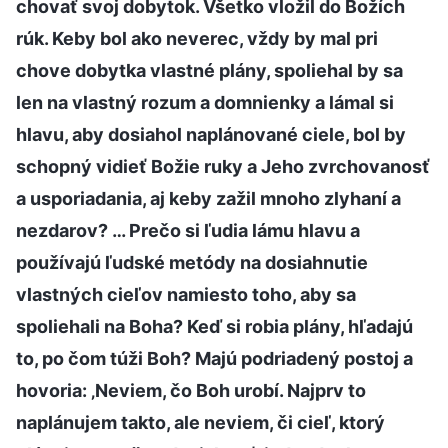
chovať svoj dobytok. Všetko vložil do Božích
rúk. Keby bol ako neverec, vždy by mal pri
chove dobytka vlastné plány, spoliehal by sa
len na vlastný rozum a domnienky a lámal si
hlavu, aby dosiahol naplánované ciele, bol by
schopný vidieť Božie ruky a Jeho zvrchovanosť
a usporiadania, aj keby zažil mnoho zlyhaní a
nezdarov? … Prečo si ľudia lámu hlavu a
používajú ľudské metódy na dosiahnutie
vlastných cieľov namiesto toho, aby sa
spoliehali na Boha? Keď si robia plány, hľadajú
to, po čom túži Boh? Majú podriadený postoj a
hovoria: ‚Neviem, čo Boh urobí. Najprv to
naplánujem takto, ale neviem, či cieľ, ktorý