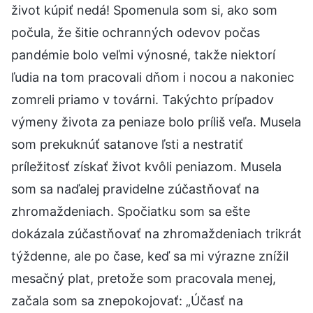
život kúpiť nedá! Spomenula som si, ako som
počula, že šitie ochranných odevov počas
pandémie bolo veľmi výnosné, takže niektorí
ľudia na tom pracovali dňom i nocou a nakoniec
zomreli priamo v továrni. Takýchto prípadov
výmeny života za peniaze bolo príliš veľa. Musela
som prekuknúť satanove ľsti a nestratiť
príležitosť získať život kvôli peniazom. Musela
som sa naďalej pravidelne zúčastňovať na
zhromaždeniach. Spočiatku som sa ešte
dokázala zúčastňovať na zhromaždeniach trikrát
týždenne, ale po čase, keď sa mi výrazne znížil
mesačný plat, pretože som pracovala menej,
začala som sa znepokojovať: „Účasť na