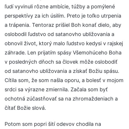
ľudí vyvinuli rôzne ambície, túžby a pomýlené
perspektívy za ich úsilím. Preto je toľko utrpenia
a trápenia. Tentoraz prišiel Boh konať dielo, aby
oslobodil ľudstvo od satanovho ubližovania a
obnovil život, ktorý malo ľudstvo kedysi v rajskej
záhrade. Len prijatím spásy Všemohúceho Boha
v posledných dňoch sa človek môže oslobodiť
od satanovho ubližovania a získať Božiu spásu.
Cítila som, že som našla oporu, a bolesť v mojom
srdci sa výrazne zmiernila. Začala som byť
ochotná zúčastňovať sa na zhromaždeniach a
čítať Božie slová.
Potom som popri šití odevov chodila na