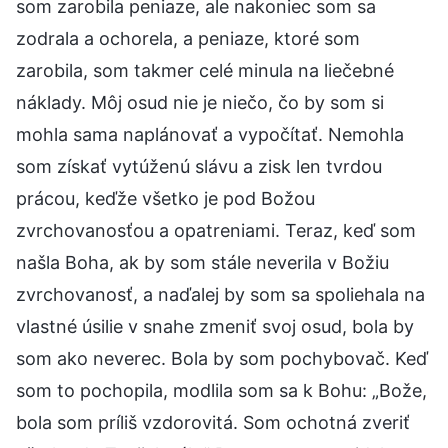
som zarobila peniaze, ale nakoniec som sa
zodrala a ochorela, a peniaze, ktoré som
zarobila, som takmer celé minula na liečebné
náklady. Môj osud nie je niečo, čo by som si
mohla sama naplánovať a vypočítať. Nemohla
som získať vytúženú slávu a zisk len tvrdou
prácou, keďže všetko je pod Božou
zvrchovanosťou a opatreniami. Teraz, keď som
našla Boha, ak by som stále neverila v Božiu
zvrchovanosť, a naďalej by som sa spoliehala na
vlastné úsilie v snahe zmeniť svoj osud, bola by
som ako neverec. Bola by som pochybovač. Keď
som to pochopila, modlila som sa k Bohu: „Bože,
bola som príliš vzdorovitá. Som ochotná zveriť