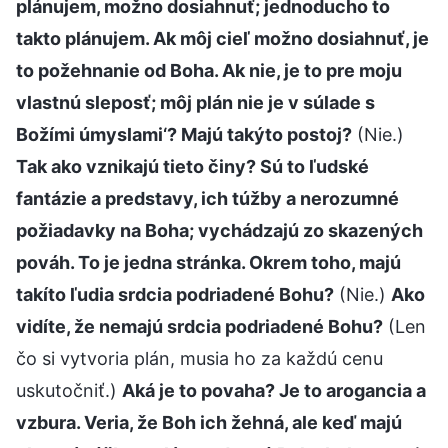
plánujem, možno dosiahnuť; jednoducho to
takto plánujem. Ak môj cieľ možno dosiahnuť, je
to požehnanie od Boha. Ak nie, je to pre moju
vlastnú sleposť; môj plán nie je v súlade s
Božími úmyslami‘? Majú takýto postoj?
(Nie.)
Tak ako vznikajú tieto činy? Sú to ľudské
fantázie a predstavy, ich túžby a nerozumné
požiadavky na Boha; vychádzajú zo skazených
pováh. To je jedna stránka. Okrem toho, majú
takíto ľudia srdcia podriadené Bohu?
(Nie.)
Ako
vidíte, že nemajú srdcia podriadené Bohu?
(Len
čo si vytvoria plán, musia ho za každú cenu
uskutočniť.)
Aká je to povaha? Je to arogancia a
vzbura. Veria, že Boh ich žehná, ale keď majú