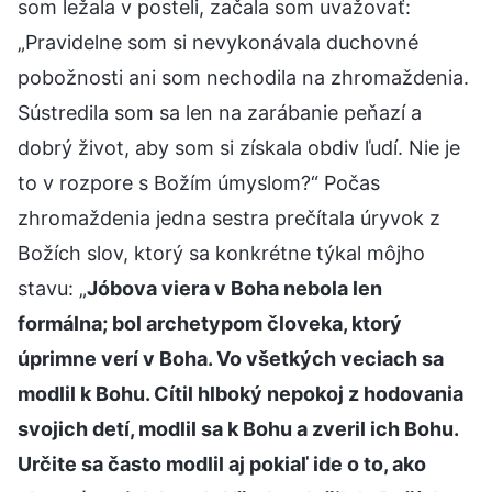
som ležala v posteli, začala som uvažovať:
„Pravidelne som si nevykonávala duchovné
pobožnosti ani som nechodila na zhromaždenia.
Sústredila som sa len na zarábanie peňazí a
dobrý život, aby som si získala obdiv ľudí. Nie je
to v rozpore s Božím úmyslom?“ Počas
zhromaždenia jedna sestra prečítala úryvok z
Božích slov, ktorý sa konkrétne týkal môjho
stavu: „
Jóbova viera v Boha nebola len
formálna; bol archetypom človeka, ktorý
úprimne verí v Boha. Vo všetkých veciach sa
modlil k Bohu. Cítil hlboký nepokoj z hodovania
svojich detí, modlil sa k Bohu a zveril ich Bohu.
Určite sa často modlil aj pokiaľ ide o to, ako