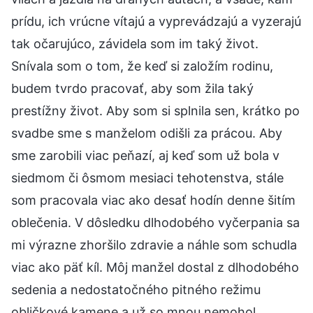
prídu, ich vrúcne vítajú a vyprevádzajú a vyzerajú
tak očarujúco, závidela som im taký život.
Snívala som o tom, že keď si založím rodinu,
budem tvrdo pracovať, aby som žila taký
prestížny život. Aby som si splnila sen, krátko po
svadbe sme s manželom odišli za prácou. Aby
sme zarobili viac peňazí, aj keď som už bola v
siedmom či ôsmom mesiaci tehotenstva, stále
som pracovala viac ako desať hodín denne šitím
oblečenia. V dôsledku dlhodobého vyčerpania sa
mi výrazne zhoršilo zdravie a náhle som schudla
viac ako päť kíl. Môj manžel dostal z dlhodobého
sedenia a nedostatočného pitného režimu
obličkové kamene a už so mnou nemohol