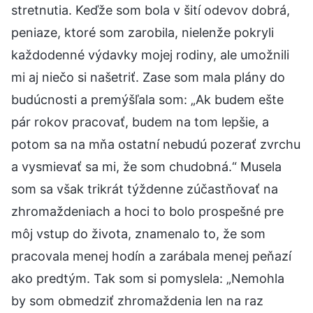
stretnutia. Keďže som bola v šití odevov dobrá,
peniaze, ktoré som zarobila, nielenže pokryli
každodenné výdavky mojej rodiny, ale umožnili
mi aj niečo si našetriť. Zase som mala plány do
budúcnosti a premýšľala som: „Ak budem ešte
pár rokov pracovať, budem na tom lepšie, a
potom sa na mňa ostatní nebudú pozerať zvrchu
a vysmievať sa mi, že som chudobná.“ Musela
som sa však trikrát týždenne zúčastňovať na
zhromaždeniach a hoci to bolo prospešné pre
môj vstup do života, znamenalo to, že som
pracovala menej hodín a zarábala menej peňazí
ako predtým. Tak som si pomyslela: „Nemohla
by som obmedziť zhromaždenia len na raz