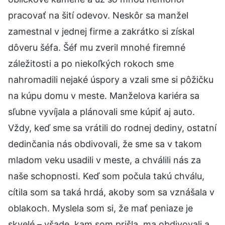
pracovať na šití odevov. Neskôr sa manžel
zamestnal v jednej firme a zakrátko si získal
dôveru šéfa. Šéf mu zveril mnohé firemné
záležitosti a po niekoľkých rokoch sme
nahromadili nejaké úspory a vzali sme si pôžičku
na kúpu domu v meste. Manželova kariéra sa
sľubne vyvíjala a plánovali sme kúpiť aj auto.
Vždy, keď sme sa vrátili do rodnej dediny, ostatní
dedinčania nás obdivovali, že sme sa v takom
mladom veku usadili v meste, a chválili nás za
naše schopnosti. Keď som počula takú chválu,
cítila som sa taká hrdá, akoby som sa vznášala v
oblakoch. Myslela som si, že mať peniaze je
skvelé – všade, kam som prišla, ma obdivovali a