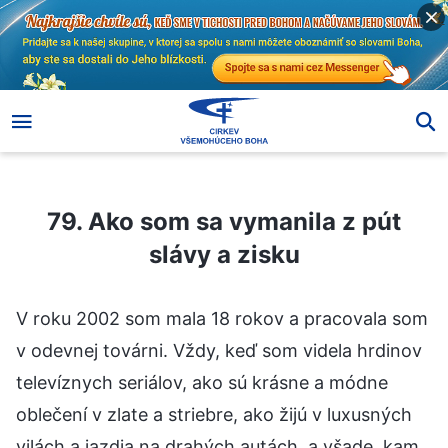
79. Ako som sa vymanila z pút slávy a zisku
79. Ako som sa vymanila z pút
slávy a zisku
V roku 2002 som mala 18 rokov a pracovala som
v odevnej továrni. Vždy, keď som videla hrdinov
televíznych seriálov, ako sú krásne a módne
oblečení v zlate a striebre, ako žijú v luxusných
vilách a jazdia na drahých autách, a všade, kam