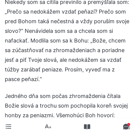
Niekedy som sa cítila previnilo a premýšľala som:
„Prečo sa nedokážem vzdať peňazí? Prečo som
pred Bohom taká nečestná a vždy poruším svoje
slovo?“ Nenávidela som sa a chcela som si
nafackať. Modlila som sa k Bohu: „Bože, chcem
sa zúčastňovať na zhromaždeniach a poriadne
jesť a piť Tvoje slová, ale nedokážem sa vzdať
túžby zarábať peniaze. Prosím, vyveď ma z
pasce peňazí.“
Jedného dňa som počas zhromaždenia čítala
Božie slová a trochu som pochopila koreň svojej
honby za peniazmi. Všemohúci Boh hovorí:
„
‚Peniaze točia svetom‘ je filozofia satana.
Medzi ľuďmi, v každej spoločnosti je to veľmi