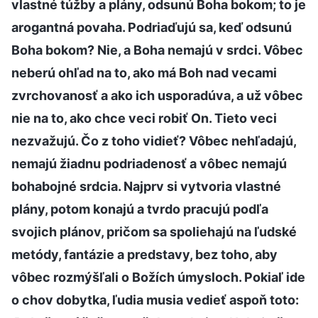
vlastné túžby a plány, odsunú Boha bokom; to je
arogantná povaha. Podriaďujú sa, keď odsunú
Boha bokom? Nie, a Boha nemajú v srdci. Vôbec
neberú ohľad na to, ako má Boh nad vecami
zvrchovanosť a ako ich usporadúva, a už vôbec
nie na to, ako chce veci robiť On. Tieto veci
nezvažujú. Čo z toho vidieť? Vôbec nehľadajú,
nemajú žiadnu podriadenosť a vôbec nemajú
bohabojné srdcia. Najprv si vytvoria vlastné
plány, potom konajú a tvrdo pracujú podľa
svojich plánov, pričom sa spoliehajú na ľudské
metódy, fantázie a predstavy, bez toho, aby
vôbec rozmýšľali o Božích úmysloch. Pokiaľ ide
o chov dobytka, ľudia musia vedieť aspoň toto: