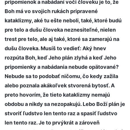
pripomienok a nabádaní voči človeku je to, že
Boh má vo svojich rukách pripravené
kataklizmy, aké tu ešte neboli, také, ktoré budú
pre telo a dušu človeka neznesiteľné, nielen
trest pre telo, ale aj také, ktoré sa zamerajú na
dušu človeka. Musíš to vedieť: Aký hnev
rozpúta Boh, keď Jeho plán zlyhá a keď Jeho
pripomienky a nabádania nebude opätované?
Nebude sa to podobať ničomu, čo kedy zažila
alebo poznala akákoľvek stvorená bytosť. A
preto hovorím, že tieto kataklizmy nemajú
obdobu a nikdy sa nezopakujú. Lebo Boží plán je
stvoriť ľudstvo len tento raz a spasiť ľudstvo
len tento raz. Je to prvýkrát a zároveň