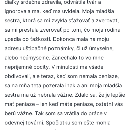
diaľky srdečne zdravila, odvrátila tvár a
ignorovala ma, keď ma uvidela. Moja mladšia
sestra, ktorá sa mi zvykla sťažovať a zverovať,
sa mi prestala zverovať po tom, čo moja rodina
upadla do ťažkostí. Dokonca mala na moju
adresu uštipačné poznámky, či už úmyselne,
alebo neúmyselne. Zanechalo to vo mne
nepríjemné pocity. V minulosti ma všade
obdivovali, ale teraz, keď som nemala peniaze,
sa na mňa teta pozerala inak a ani moja mladšia
sestra ma už nebrala vážne. Zdalo sa, že je lepšie
mať peniaze – len keď máte peniaze, ostatní vás
berú vážne. Tak som sa vrátila do práce v
odevnej továrni. Spočiatku som ešte mohla