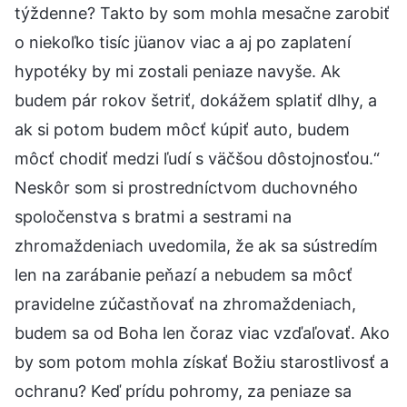
týždenne? Takto by som mohla mesačne zarobiť
o niekoľko tisíc jüanov viac a aj po zaplatení
hypotéky by mi zostali peniaze navyše. Ak
budem pár rokov šetriť, dokážem splatiť dlhy, a
ak si potom budem môcť kúpiť auto, budem
môcť chodiť medzi ľudí s väčšou dôstojnosťou.“
Neskôr som si prostredníctvom duchovného
spoločenstva s bratmi a sestrami na
zhromaždeniach uvedomila, že ak sa sústredím
len na zarábanie peňazí a nebudem sa môcť
pravidelne zúčastňovať na zhromaždeniach,
budem sa od Boha len čoraz viac vzďaľovať. Ako
by som potom mohla získať Božiu starostlivosť a
ochranu? Keď prídu pohromy, za peniaze sa