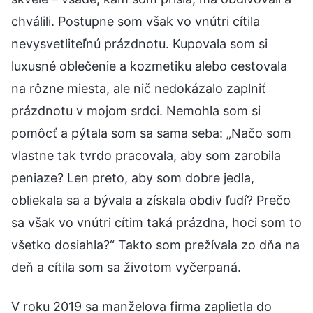
chválili. Postupne som však vo vnútri cítila
nevysvetliteľnú prázdnotu. Kupovala som si
luxusné oblečenie a kozmetiku alebo cestovala
na rôzne miesta, ale nič nedokázalo zaplniť
prázdnotu v mojom srdci. Nemohla som si
pomôcť a pýtala som sa sama seba: „Načo som
vlastne tak tvrdo pracovala, aby som zarobila
peniaze? Len preto, aby som dobre jedla,
obliekala sa a bývala a získala obdiv ľudí? Prečo
sa však vo vnútri cítim taká prázdna, hoci som to
všetko dosiahla?“ Takto som prežívala zo dňa na
deň a cítila som sa životom vyčerpaná.
V roku 2019 sa manželova firma zaplietla do