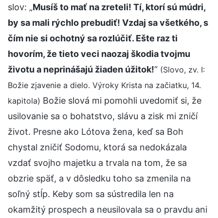
slov: „
Musíš to mať na zreteli! Tí, ktorí sú múdri,
by sa mali rýchlo prebudiť! Vzdaj sa všetkého, s
čím nie si ochotný sa rozlúčiť. Ešte raz ti
hovorím, že tieto veci naozaj škodia tvojmu
životu a neprinášajú žiaden úžitok!
“
(Slovo, zv. I:
Božie zjavenie a dielo. Výroky Krista na začiatku, 14.
Božie slová mi pomohli uvedomiť si, že
kapitola)
usilovanie sa o bohatstvo, slávu a zisk mi zničí
život. Presne ako Lótova žena, keď sa Boh
chystal zničiť Sodomu, ktorá sa nedokázala
vzdať svojho majetku a trvala na tom, že sa
obzrie späť, a v dôsledku toho sa zmenila na
soľný stĺp. Keby som sa sústredila len na
okamžitý prospech a neusilovala sa o pravdu ani