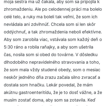
moja sestra ma už čakala, aby som sa pripojila k
zhromaždeniu. Ale po celodennej práci ma bolelo
celé telo, a ruky ma boleli tak veľmi, že som ich
nevládala ani zdvihnúť. Chcela som si len skôr
oddýchnuť, a tak zhromaždenia neboli efektívne.
Aby som zarobila viac, vstávala som každý deň o
5:30 ráno a robila raňajky, a aby som ušetrila
čas, nosila som si obed do továrne. V dôsledku
dlhodobého nepravidelného stravovania a toho,
že som mala vždy studené obedy, som o mesiac
neskôr jedného dňa zrazu začala silno zvracať a
dostala som hnačku. Lekár povedal, že mám
akútnu gastroenteritídu, že je to dosť vážne, a že
musím zostať doma, aby som sa zotavila. Keď