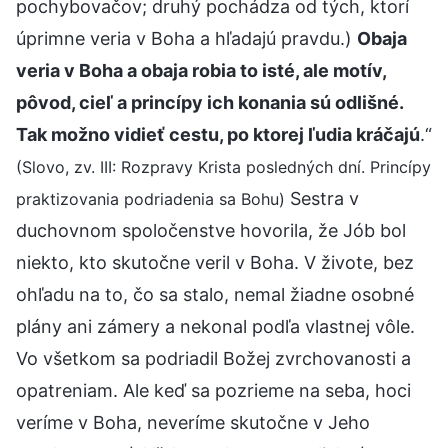
pochybovačov; druhý pochádza od tých, ktorí
úprimne veria v Boha a hľadajú pravdu.)
Obaja
veria v Boha a obaja robia to isté, ale motív,
pôvod, cieľ a princípy ich konania sú odlišné.
Tak možno vidieť cestu, po ktorej ľudia kráčajú
.“
(Slovo, zv. III: Rozpravy Krista posledných dní. Princípy
Sestra v
praktizovania podriadenia sa Bohu)
duchovnom spoločenstve hovorila, že Jób bol
niekto, kto skutočne veril v Boha. V živote, bez
ohľadu na to, čo sa stalo, nemal žiadne osobné
plány ani zámery a nekonal podľa vlastnej vôle.
Vo všetkom sa podriadil Božej zvrchovanosti a
opatreniam. Ale keď sa pozrieme na seba, hoci
veríme v Boha, neveríme skutočne v Jeho