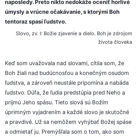
naposledy. Preto nikto nedokáže oceniť horlivé
úmysly a vrúcne očakávanie, s ktorými Boh
tentoraz spasí ľudstvo.
Slovo, zv. I: Božie zjavenie a dielo. Boh je zdrojom
života človeka
Keď som uvažovala nad slovami, cítila som, že
Boh žiali nad budúcnosťou a konečným osudom
ľudstva, a zároveň neustále pripomína a nabáda
ľudstvo. Dúfa, že ľudia predstúpia pred Neho a
prijmú Jeho spásu. Tieto slová sú Božím
úprimným vyjadrením a každé slovo je skutočné
a pravdivé. Už sa nemôžem vyhýbať Božej spáse
a odmietať ju. Premýšľala som o tom, ako som