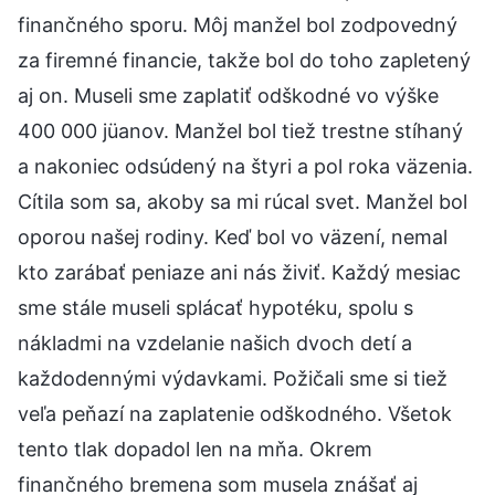
finančného sporu. Môj manžel bol zodpovedný
za firemné financie, takže bol do toho zapletený
aj on. Museli sme zaplatiť odškodné vo výške
400 000 jüanov. Manžel bol tiež trestne stíhaný
a nakoniec odsúdený na štyri a pol roka väzenia.
Cítila som sa, akoby sa mi rúcal svet. Manžel bol
oporou našej rodiny. Keď bol vo väzení, nemal
kto zarábať peniaze ani nás živiť. Každý mesiac
sme stále museli splácať hypotéku, spolu s
nákladmi na vzdelanie našich dvoch detí a
každodennými výdavkami. Požičali sme si tiež
veľa peňazí na zaplatenie odškodného. Všetok
tento tlak dopadol len na mňa. Okrem
finančného bremena som musela znášať aj