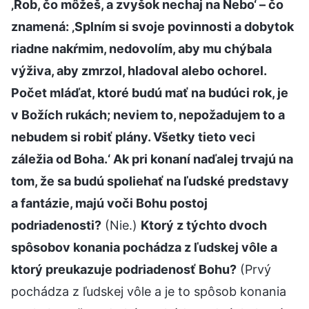
‚Rob, čo môžeš, a zvyšok nechaj na Nebo‘ – čo
znamená: ‚Splním si svoje povinnosti a dobytok
riadne nakŕmim, nedovolím, aby mu chýbala
výživa, aby zmrzol, hladoval alebo ochorel.
Počet mláďat, ktoré budú mať na budúci rok, je
v Božích rukách; neviem to, nepožadujem to a
nebudem si robiť plány. Všetky tieto veci
záležia od Boha.‘ Ak pri konaní naďalej trvajú na
tom, že sa budú spoliehať na ľudské predstavy
a fantázie, majú voči Bohu postoj
podriadenosti?
(Nie.)
Ktorý z týchto dvoch
spôsobov konania pochádza z ľudskej vôle a
ktorý preukazuje podriadenosť Bohu?
(Prvý
pochádza z ľudskej vôle a je to spôsob konania