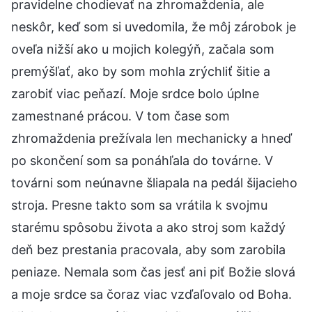
pravidelne chodievať na zhromaždenia, ale
neskôr, keď som si uvedomila, že môj zárobok je
oveľa nižší ako u mojich kolegýň, začala som
premýšľať, ako by som mohla zrýchliť šitie a
zarobiť viac peňazí. Moje srdce bolo úplne
zamestnané prácou. V tom čase som
zhromaždenia prežívala len mechanicky a hneď
po skončení som sa ponáhľala do továrne. V
továrni som neúnavne šliapala na pedál šijacieho
stroja. Presne takto som sa vrátila k svojmu
starému spôsobu života a ako stroj som každý
deň bez prestania pracovala, aby som zarobila
peniaze. Nemala som čas jesť ani piť Božie slová
a moje srdce sa čoraz viac vzďaľovalo od Boha.