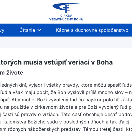
vy
Čítanie
Kázne a duchovné spoločenstvo
ktorých musia vstúpiť veriaci v Boha
om živote
edných dní, vyjadril všetky pravdy, ktoré môžu spasiť ľuds
 ľudia však majú pocit, že Boh vyslovil príliš mnoho slov – 
úpiť. Aby mohol Boží vyvolený ľud čo najskôr položiť zákla
u na použitie v cirkevnom živote a pre Boží vyvolený ľud pri
j časti sú pravdy o víziách. Táto časť obsahuje desať bodo
a, tajomstva Božieho súdu v posledných dňoch a tak ďalej.
ením rôznych náboženských predstáv. Témou tretej časti, kt