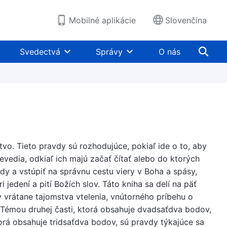
Mobilné aplikácie
Slovenčina
Svedectvá
Správy
O nás
tvo. Tieto pravdy sú rozhodujúce, pokiaľ ide o to, aby
nevedia, odkiaľ ich majú začať čítať alebo do ktorých
dy a vstúpiť na správnu cestu viery v Boha a spásy,
 jedení a pití Božích slov. Táto kniha sa delí na päť
v vrátane tajomstva vtelenia, vnútorného príbehu o
 Témou druhej časti, ktorá obsahuje dvadsaťdva bodov,
orá obsahuje tridsaťdva bodov, sú pravdy týkajúce sa