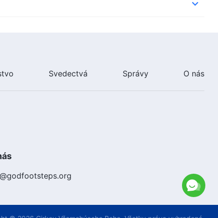
stvo
Svedectvá
Správy
O nás
nás
k@godfootsteps.org