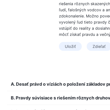
riešenia rôznych skazených
ľudí, falošných vodcov a an
zdokonalenie. Možno poveda
vyvolený ľud tieto pravdy 
vstúpiť do reality a dosia
môcť získať pravdu a večný
Uložiť
Zdieľať
A. Desať právd o víziách o položení základov p
B. Pravdy súvisiace s riešením rôznych druh