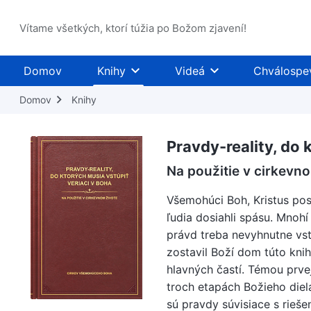
Vítame všetkých, ktorí túžia po Božom zjavení!
Domov
Knihy
Videá
Chválospe
Domov
Knihy
Pravdy-reality, do 
Na použitie v cirkevn
Všemohúci Boh, Kristus posl
ľudia dosiahli spásu. Mnohí
právd treba nevyhnutne vst
zostavil Boží dom túto knih
hlavných častí. Témou prve
troch etapách Božieho diel
sú pravdy súvisiace s rieš