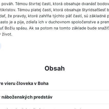
 pováh. Témou štvrtej časti, ktorá obsahuje dvanásť bodov
tikristov. Témou piatej časti, ktorá obsahuje štyridsaťšesť 
ť, že pravdy, ktoré zahŕňa týchto päť častí, sú základné p
často je a pije, zdieľa ich v duchovnom spoločenstve a pr
hnuť Božiu spásu. Ak sa potom na tomto základe bude snažiť
 život.
Obsah
re vieru človeka v Boha
ov náboženských predstáv