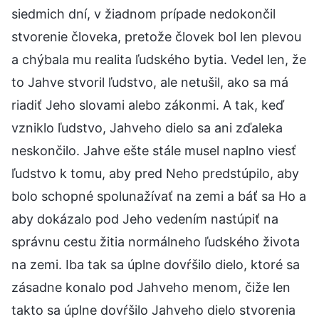
siedmich dní, v žiadnom prípade nedokončil
stvorenie človeka, pretože človek bol len plevou
a chýbala mu realita ľudského bytia. Vedel len, že
to Jahve stvoril ľudstvo, ale netušil, ako sa má
riadiť Jeho slovami alebo zákonmi. A tak, keď
vzniklo ľudstvo, Jahveho dielo sa ani zďaleka
neskončilo. Jahve ešte stále musel naplno viesť
ľudstvo k tomu, aby pred Neho predstúpilo, aby
bolo schopné spolunažívať na zemi a báť sa Ho a
aby dokázalo pod Jeho vedením nastúpiť na
správnu cestu žitia normálneho ľudského života
na zemi. Iba tak sa úplne dovŕšilo dielo, ktoré sa
zásadne konalo pod Jahveho menom, čiže len
takto sa úplne dovŕšilo Jahveho dielo stvorenia