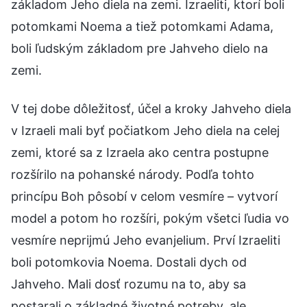
základom Jeho diela na zemi. Izraeliti, ktorí boli
potomkami Noema a tiež potomkami Adama,
boli ľudským základom pre Jahveho dielo na
zemi.
V tej dobe dôležitosť, účel a kroky Jahveho diela
v Izraeli mali byť počiatkom Jeho diela na celej
zemi, ktoré sa z Izraela ako centra postupne
rozšírilo na pohanské národy. Podľa tohto
princípu Boh pôsobí v celom vesmíre – vytvorí
model a potom ho rozšíri, pokým všetci ľudia vo
vesmíre neprijmú Jeho evanjelium. Prví Izraeliti
boli potomkovia Noema. Dostali dych od
Jahveho. Mali dosť rozumu na to, aby sa
postarali o základné životné potreby, ale