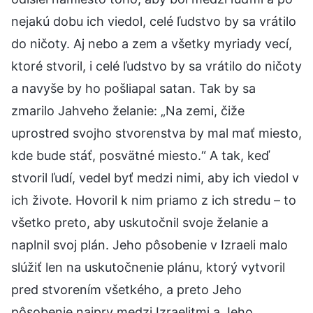
nejakú dobu ich viedol, celé ľudstvo by sa vrátilo
do ničoty. Aj nebo a zem a všetky myriady vecí,
ktoré stvoril, i celé ľudstvo by sa vrátilo do ničoty
a navyše by ho pošliapal satan. Tak by sa
zmarilo Jahveho želanie: „Na zemi, čiže
uprostred svojho stvorenstva by mal mať miesto,
kde bude stáť, posvätné miesto.“ A tak, keď
stvoril ľudí, vedel byť medzi nimi, aby ich viedol v
ich živote. Hovoril k nim priamo z ich stredu – to
všetko preto, aby uskutočnil svoje želanie a
naplnil svoj plán. Jeho pôsobenie v Izraeli malo
slúžiť len na uskutočnenie plánu, ktorý vytvoril
pred stvorením všetkého, a preto Jeho
pôsobenie najprv medzi Izraelitmi a Jeho