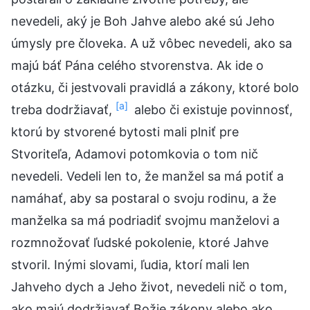
nevedeli, aký je Boh Jahve alebo aké sú Jeho
úmysly pre človeka. A už vôbec nevedeli, ako sa
majú báť Pána celého stvorenstva. Ak ide o
otázku, či jestvovali pravidlá a zákony, ktoré bolo
[a]
treba dodržiavať,
alebo či existuje povinnosť,
ktorú by stvorené bytosti mali plniť pre
Stvoriteľa, Adamovi potomkovia o tom nič
nevedeli. Vedeli len to, že manžel sa má potiť a
namáhať, aby sa postaral o svoju rodinu, a že
manželka sa má podriadiť svojmu manželovi a
rozmnožovať ľudské pokolenie, ktoré Jahve
stvoril. Inými slovami, ľudia, ktorí mali len
Jahveho dych a Jeho život, nevedeli nič o tom,
ako majú dodržiavať Božie zákony alebo ako