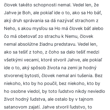
človek takéto schopnosti nemal. Vedel len, že
Jahve je Boh, ale pokiaľ ide o to, ako sa Ho báť,
aký druh správania sa dá nazývať strachom z
Neho, s akou mysľou sa Ho má človek báť alebo
čo má obetovať zo strachu k Nemu, človek
nemal absolútne žiadnu predstavu. Vedel len,
ako sa tešiť z toho, z čoho sa dalo tešiť medzi
všetkými vecami, ktoré stvoril Jahve, ale pokiaľ
ide o to, aký spôsob života na zemi je hodný
stvorenej bytosti, človek nemal ani tušenia. Bez
niekoho, kto by ho poučil, bez niekoho, kto by
ho osobne viedol, by toto ľudstvo nikdy neviedlo
život hodný ľudstva, ale ostalo by v tajnom
satanovom zajatí. Jahve stvoril ľudstvo, to