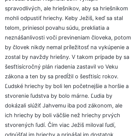
spravodlivých, ale hriešnikov, aby sa hriešnikom
mohli odpustiť hriechy. Keby Ježiš, keď sa stal
telom, priniesol povahu súdu, prekliatia a
neznášanlivosti voči previneniam človeka, potom
by človek nikdy nemal príležitosť na vykúpenie a
zostal by navždy hriešny. V takom prípade by sa
šesťtisícročný plán riadenia zastavil vo Veku
zákona a ten by sa predĺžil o šesťtisíc rokov.
Ľudské hriechy by boli len početnejšie a horšie a
stvorenie ľudstva by bolo márne. Ľudia by
dokázali slúžiť Jahvemu iba pod zákonom, ale
ich hriechy by boli väčšie než hriechy prvých
stvorených ľudí. Čím viac Ježiš miloval ľudí,
odpúšťal im hriechy a prinášal im dostatok