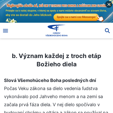
b. Význam každej z troch etáp Božieho diela
b. Význam každej z troch etáp
Božieho diela
Slová Všemohúceho Boha posledných dní
Počas Veku zákona sa dielo vedenia ľudstva
vykonávalo pod Jahveho menom a na zemi sa
začala prvá fáza diela. V nej dielo spočívalo v
budovaní chrámu a oltára a zákon sa používal na