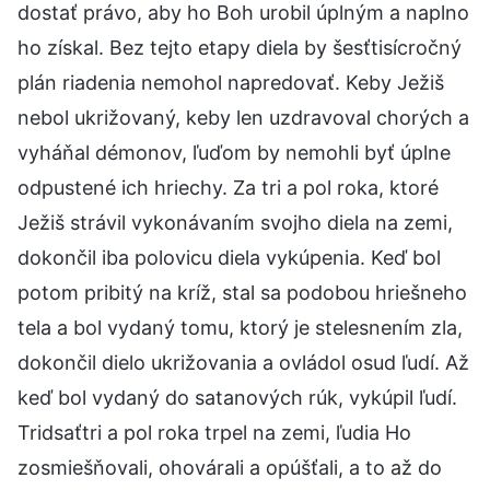
dostať právo, aby ho Boh urobil úplným a naplno
ho získal. Bez tejto etapy diela by šesťtisícročný
plán riadenia nemohol napredovať. Keby Ježiš
nebol ukrižovaný, keby len uzdravoval chorých a
vyháňal démonov, ľuďom by nemohli byť úplne
odpustené ich hriechy. Za tri a pol roka, ktoré
Ježiš strávil vykonávaním svojho diela na zemi,
dokončil iba polovicu diela vykúpenia. Keď bol
potom pribitý na kríž, stal sa podobou hriešneho
tela a bol vydaný tomu, ktorý je stelesnením zla,
dokončil dielo ukrižovania a ovládol osud ľudí. Až
keď bol vydaný do satanových rúk, vykúpil ľudí.
Tridsaťtri a pol roka trpel na zemi, ľudia Ho
zosmiešňovali, ohovárali a opúšťali, a to až do