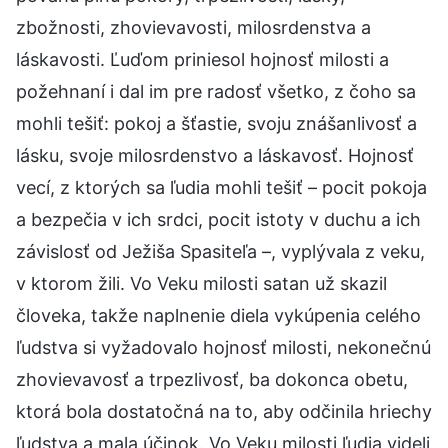
zbožnosti, zhovievavosti, milosrdenstva a
láskavosti. Ľuďom priniesol hojnosť milosti a
požehnaní i dal im pre radosť všetko, z čoho sa
mohli tešiť: pokoj a šťastie, svoju znášanlivosť a
lásku, svoje milosrdenstvo a láskavosť. Hojnosť
vecí, z ktorých sa ľudia mohli tešiť – pocit pokoja
a bezpečia v ich srdci, pocit istoty v duchu a ich
závislosť od Ježiša Spasiteľa –, vyplývala z veku,
v ktorom žili. Vo Veku milosti satan už skazil
človeka, takže naplnenie diela vykúpenia celého
ľudstva si vyžadovalo hojnosť milosti, nekonečnú
zhovievavosť a trpezlivosť, ba dokonca obetu,
ktorá bola dostatočná na to, aby odčinila hriechy
ľudstva a mala účinok. Vo Veku milosti ľudia videli