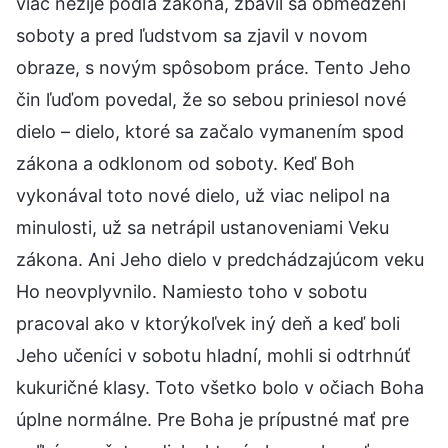
viac nežije podľa zákona, zbavil sa obmedzení
soboty a pred ľudstvom sa zjavil v novom
obraze, s novým spôsobom práce. Tento Jeho
čin ľuďom povedal, že so sebou priniesol nové
dielo – dielo, ktoré sa začalo vymanením spod
zákona a odklonom od soboty. Keď Boh
vykonával toto nové dielo, už viac nelipol na
minulosti, už sa netrápil ustanoveniami Veku
zákona. Ani Jeho dielo v predchádzajúcom veku
Ho neovplyvnilo. Namiesto toho v sobotu
pracoval ako v ktorýkoľvek iný deň a keď boli
Jeho učeníci v sobotu hladní, mohli si odtrhnúť
kukuričné klasy. Toto všetko bolo v očiach Boha
úplne normálne. Pre Boha je prípustné mať pre