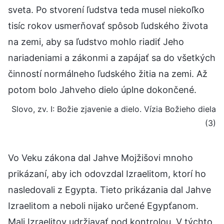
sveta. Po stvorení ľudstva teda musel niekoľko
tisíc rokov usmerňovať spôsob ľudského života
na zemi, aby sa ľudstvo mohlo riadiť Jeho
nariadeniami a zákonmi a zapájať sa do všetkých
činností normálneho ľudského žitia na zemi. Až
potom bolo Jahveho dielo úplne dokončené.
Slovo, zv. I: Božie zjavenie a dielo. Vízia Božieho diela
(3)
Vo Veku zákona dal Jahve Mojžišovi mnoho
prikázaní, aby ich odovzdal Izraelitom, ktorí ho
nasledovali z Egypta. Tieto prikázania dal Jahve
Izraelitom a neboli nijako určené Egypťanom.
Mali Izraelitov udržiavať pod kontrolou. V týchto