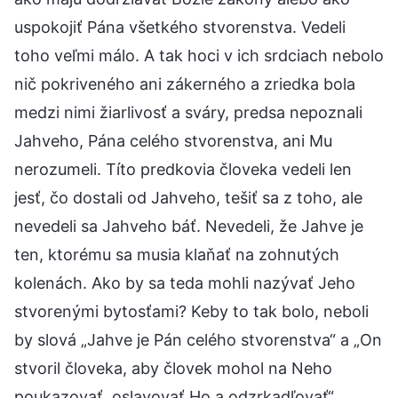
uspokojiť Pána všetkého stvorenstva. Vedeli
toho veľmi málo. A tak hoci v ich srdciach nebolo
nič pokriveného ani zákerného a zriedka bola
medzi nimi žiarlivosť a sváry, predsa nepoznali
Jahveho, Pána celého stvorenstva, ani Mu
nerozumeli. Títo predkovia človeka vedeli len
jesť, čo dostali od Jahveho, tešiť sa z toho, ale
nevedeli sa Jahveho báť. Nevedeli, že Jahve je
ten, ktorému sa musia klaňať na zohnutých
kolenách. Ako by sa teda mohli nazývať Jeho
stvorenými bytosťami? Keby to tak bolo, neboli
by slová „Jahve je Pán celého stvorenstva“ a „On
stvoril človeka, aby človek mohol na Neho
poukazovať, oslavovať Ho a odzrkadľovať“