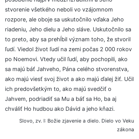
stvorenie všetkého neboli vo vzájomnom
rozpore, ale oboje sa uskutočnilo vďaka Jeho
riadeniu, Jeho dielu a Jeho sláve. Uskutočnilo sa
to preto, aby sa prehĺbil význam toho, že stvoril
ľudí. Viedol život ľudí na zemi počas 2 000 rokov
po Noemovi. Vtedy učil ľudí, aby pochopili, ako
sa majú báť Jahveho, Pána celého stvorenstva,
ako majú viesť svoj život a ako majú ďalej žiť. Učil
ich predovšetkým to, ako majú svedčiť o
Jahvem, podriadiť sa Mu a báť sa Ho, ba aj
chváliť Ho hudbou ako Dávid a jeho kňazi.
Slovo, zv. I: Božie zjavenie a dielo. Dielo vo Veku
zákona