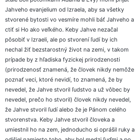
Jahveho evanjelium od Izraela, aby sa všetky
stvorené bytosti vo vesmíre mohli báť Jahveho a
ctiť si Ho ako veľkého. Keby Jahve nezačal
pôsobiť v Izraeli, ale po stvorení ľudí by ich
nechal žiť bezstarostný život na zemi, v takom
prípade by z hľadiska fyzickej prirodzenosti
(prirodzenosť znamená, že človek nikdy nemôže
poznať veci, ktoré nevidí, to znamená, že by
nevedel, že Jahve stvoril ľudstvo a už vôbec by
nevedel, prečo ho stvoril) človek nikdy nevedel,
že Jahve stvoril ľudí alebo že je Pánom celého
stvorenstva. Keby Jahve stvoril človeka a
umiestnil ho na zem, jednoducho si oprášil ruky a
odišiel namiesto toho, aby bol medzi ľuďmi a po