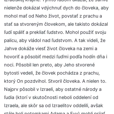
nielenže dokázal vdýchnuť dych do človeka, aby
mohol mať od Neho život, povstať z prachu a
stať sa stvoreným človekom, ale takisto dokázal
ľudí spáliť a prekliať ľudstvo. Mohol použiť svoju
palicu, aby vládol nad ľudstvom. A tak videli, že
Jahve dokáže viesť život človeka na zemi a
hovoriť a pôsobiť medzi ľuďmi podľa hodín dňa i
noci. Pôsobil len preto, aby Jeho stvorené
bytosti vedeli, že človek pochádza z prachu,
ktorý On pozdvihol. Stvoril človeka. A nielen to.
Najprv pôsobil v Izraeli, aby ostatné národy a
ľudia (ktorí v skutočnosti neboli oddelení od
Izraela, ale skôr sa od Izraelitov oddelili, avšak
stále boli potomkami Adama a Evy) mohli prijať