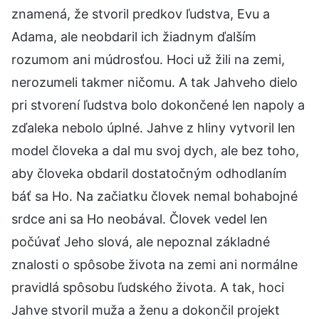
znamená, že stvoril predkov ľudstva, Evu a
Adama, ale neobdaril ich žiadnym ďalším
rozumom ani múdrosťou. Hoci už žili na zemi,
nerozumeli takmer ničomu. A tak Jahveho dielo
pri stvorení ľudstva bolo dokončené len napoly a
zďaleka nebolo úplné. Jahve z hliny vytvoril len
model človeka a dal mu svoj dych, ale bez toho,
aby človeka obdaril dostatočným odhodlaním
báť sa Ho. Na začiatku človek nemal bohabojné
srdce ani sa Ho neobával. Človek vedel len
počúvať Jeho slová, ale nepoznal základné
znalosti o spôsobe života na zemi ani normálne
pravidlá spôsobu ľudského života. A tak, hoci
Jahve stvoril muža a ženu a dokončil projekt