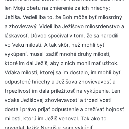
len Moju obetu na zmierenie za ich hriechy:
Ježiša. Vedeli iba to, že Boh môže byť milosrdný
a zhovievavý. Videli iba Ježišovo milosrdenstvo a
láskavosť. Dôvod spočíval v tom, že sa narodili
vo Veku milosti. A tak skôr, než mohli byť
vykúpení, museli zažiť mnohé druhy milosti,
ktoré im dal Ježiš, aby z nich mohli mať úžitok.
Vďaka milosti, ktorej sa im dostalo, im mohli byť
odpustené hriechy a Ježišova zhovievavosť a
trpezlivosť im dala príležitosť na vykúpenie. Len
vďaka Ježišovej zhovievavosti a trpezlivosti
dostali právo prijať odpustenie a prežívať hojnosť
milosti, ktorú im Ježiš venoval. Tak ako to
povedal Ježiš: Neprišiel som vykúpiť