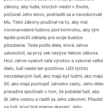
zákony, aby ľudia, ktorých viedol v živote,
počúvali Jeho slovo, podriadili sa a nevzdorovali
Mu. Tieto zákony používal na to, aby mal
novonarodené ľudstvo pod kontrolou, aby tým
lepšie položil základy pre svoje budúce
pôsobenie. Teda podľa diela, ktoré Jahve
uskutočnil, sa prvý vek nazýva Vekom zákona.
Hoci Jahve vyslovil veľa výrokov a vykonal veľké
dielo, ľudí viedol len pozitívne. Učil týchto
nevzdelaných ľudí, ako majú byť ľuďmi, ako majú
žiť, ako majú pochopiť Jahveho cestu. Jeho dielo
prevažne spočívalo v tom, že pobádal ľudí, aby
šli Jeho cestou a riadili sa Jeho zákonmi. Pôsobil
na ľudí, ktorí boli mierne skazení. Jeho