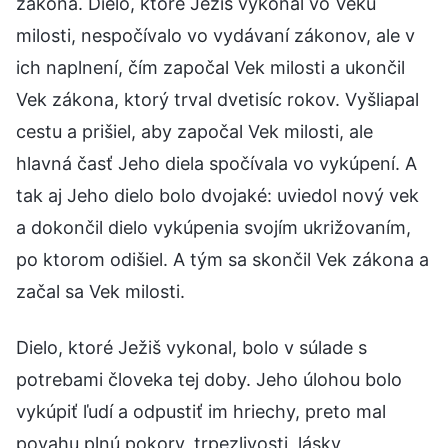
zákona. Dielo, ktoré Ježiš vykonal vo Veku
milosti, nespočívalo vo vydávaní zákonov, ale v
ich naplnení, čím započal Vek milosti a ukončil
Vek zákona, ktorý trval dvetisíc rokov. Vyšliapal
cestu a prišiel, aby započal Vek milosti, ale
hlavná časť Jeho diela spočívala vo vykúpení. A
tak aj Jeho dielo bolo dvojaké: uviedol nový vek
a dokončil dielo vykúpenia svojím ukrižovaním,
po ktorom odišiel. A tým sa skončil Vek zákona a
začal sa Vek milosti.
Dielo, ktoré Ježiš vykonal, bolo v súlade s
potrebami človeka tej doby. Jeho úlohou bolo
vykúpiť ľudí a odpustiť im hriechy, preto mal
povahu plnú pokory, trpezlivosti, lásky,