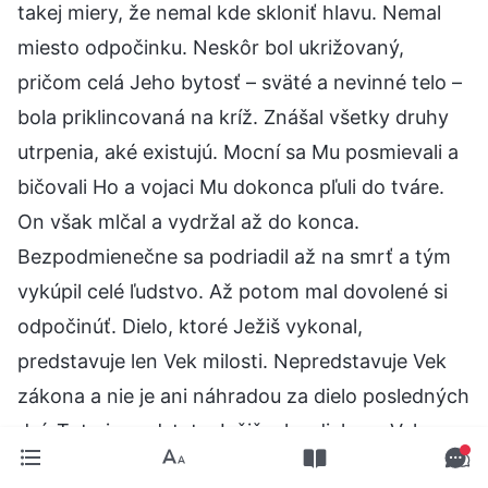
takej miery, že nemal kde skloniť hlavu. Nemal
miesto odpočinku. Neskôr bol ukrižovaný,
pričom celá Jeho bytosť – sväté a nevinné telo –
bola priklincovaná na kríž. Znášal všetky druhy
utrpenia, aké existujú. Mocní sa Mu posmievali a
bičovali Ho a vojaci Mu dokonca pľuli do tváre.
On však mlčal a vydržal až do konca.
Bezpodmienečne sa podriadil až na smrť a tým
vykúpil celé ľudstvo. Až potom mal dovolené si
odpočinúť. Dielo, ktoré Ježiš vykonal,
predstavuje len Vek milosti. Nepredstavuje Vek
zákona a nie je ani náhradou za dielo posledných
dní. Toto je podstata Ježišovho diela vo Veku
milosti, v druhom veku, ktorým si ľudstvo prešlo