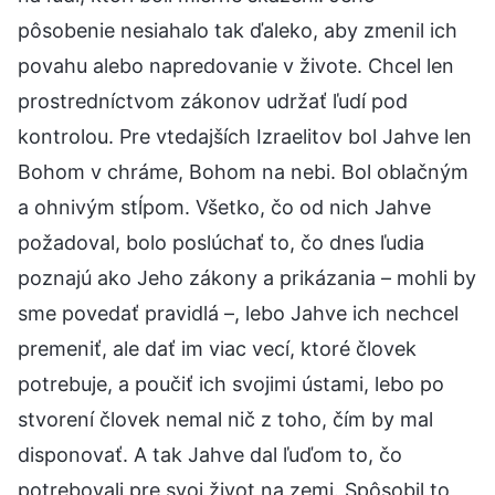
pôsobenie nesiahalo tak ďaleko, aby zmenil ich
povahu alebo napredovanie v živote. Chcel len
prostredníctvom zákonov udržať ľudí pod
kontrolou. Pre vtedajších Izraelitov bol Jahve len
Bohom v chráme, Bohom na nebi. Bol oblačným
a ohnivým stĺpom. Všetko, čo od nich Jahve
požadoval, bolo poslúchať to, čo dnes ľudia
poznajú ako Jeho zákony a prikázania – mohli by
sme povedať pravidlá –, lebo Jahve ich nechcel
premeniť, ale dať im viac vecí, ktoré človek
potrebuje, a poučiť ich svojimi ústami, lebo po
stvorení človek nemal nič z toho, čím by mal
disponovať. A tak Jahve dal ľuďom to, čo
potrebovali pre svoj život na zemi. Spôsobil to,