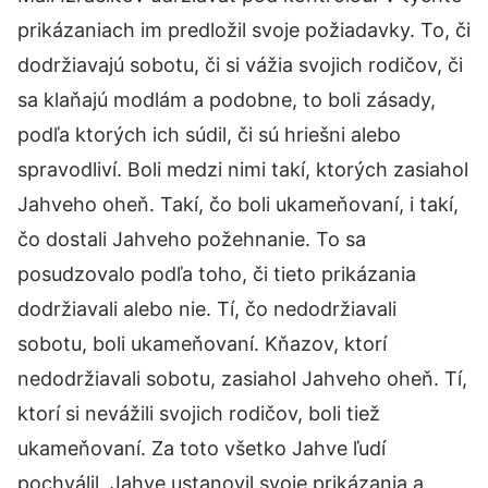
prikázaniach im predložil svoje požiadavky. To, či
dodržiavajú sobotu, či si vážia svojich rodičov, či
sa klaňajú modlám a podobne, to boli zásady,
podľa ktorých ich súdil, či sú hriešni alebo
spravodliví. Boli medzi nimi takí, ktorých zasiahol
Jahveho oheň. Takí, čo boli ukameňovaní, i takí,
čo dostali Jahveho požehnanie. To sa
posudzovalo podľa toho, či tieto prikázania
dodržiavali alebo nie. Tí, čo nedodržiavali
sobotu, boli ukameňovaní. Kňazov, ktorí
nedodržiavali sobotu, zasiahol Jahveho oheň. Tí,
ktorí si nevážili svojich rodičov, boli tiež
ukameňovaní. Za toto všetko Jahve ľudí
pochválil. Jahve ustanovil svoje prikázania a