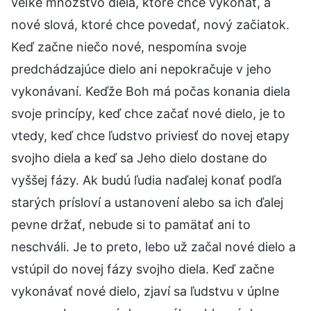
veľké množstvo diela, ktoré chce vykonať, a
nové slová, ktoré chce povedať, nový začiatok.
Keď začne niečo nové, nespomína svoje
predchádzajúce dielo ani nepokračuje v jeho
vykonávaní. Keďže Boh má počas konania diela
svoje princípy, keď chce začať nové dielo, je to
vtedy, keď chce ľudstvo priviesť do novej etapy
svojho diela a keď sa Jeho dielo dostane do
vyššej fázy. Ak budú ľudia naďalej konať podľa
starých prísloví a ustanovení alebo sa ich ďalej
pevne držať, nebude si to pamätať ani to
neschváli. Je to preto, lebo už začal nové dielo a
vstúpil do novej fázy svojho diela. Keď začne
vykonávať nové dielo, zjaví sa ľudstvu v úplne