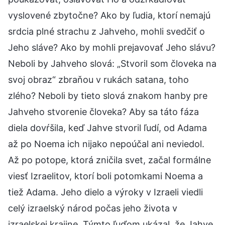
vyslovené zbytočne? Ako by ľudia, ktorí nemajú
srdcia plné strachu z Jahveho, mohli svedčiť o
Jeho sláve? Ako by mohli prejavovať Jeho slávu?
Neboli by Jahveho slová: „Stvoril som človeka na
svoj obraz“ zbraňou v rukách satana, toho
zlého? Neboli by tieto slová znakom hanby pre
Jahveho stvorenie človeka? Aby sa táto fáza
diela dovŕšila, keď Jahve stvoril ľudí, od Adama
až po Noema ich nijako nepoúčal ani neviedol.
Až po potope, ktorá zničila svet, začal formálne
viesť Izraelitov, ktorí boli potomkami Noema a
tiež Adama. Jeho dielo a výroky v Izraeli viedli
celý izraelský národ počas jeho života v
izraelskej krajine. Týmto ľuďom ukázal, že Jahve