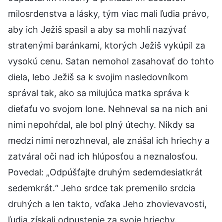
milosrdenstva a lásky, tým viac mali ľudia právo,
aby ich Ježiš spasil a aby sa mohli nazývať
stratenými baránkami, ktorých Ježiš vykúpil za
vysokú cenu. Satan nemohol zasahovať do tohto
diela, lebo Ježiš sa k svojim nasledovníkom
správal tak, ako sa milujúca matka správa k
dieťaťu vo svojom lone. Nehneval sa na nich ani
nimi nepohŕdal, ale bol plný útechy. Nikdy sa
medzi nimi nerozhneval, ale znášal ich hriechy a
zatváral oči nad ich hlúposťou a neznalosťou.
Povedal: „Odpúšťajte druhým sedemdesiatkrát
sedemkrát.“ Jeho srdce tak premenilo srdcia
druhých a len takto, vďaka Jeho zhovievavosti,
ľudia získali odpustenie za svoje hriechy.