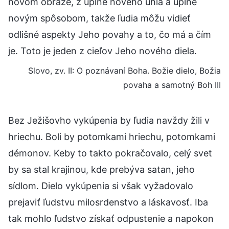
novom obraze, z úplne nového uhla a úplne
novým spôsobom, takže ľudia môžu vidieť
odlišné aspekty Jeho povahy a to, čo má a čím
je. Toto je jeden z cieľov Jeho nového diela.
Slovo, zv. II: O poznávaní Boha. Božie dielo, Božia
povaha a samotný Boh III
Bez Ježišovho vykúpenia by ľudia navždy žili v
hriechu. Boli by potomkami hriechu, potomkami
démonov. Keby to takto pokračovalo, celý svet
by sa stal krajinou, kde prebýva satan, jeho
sídlom. Dielo vykúpenia si však vyžadovalo
prejaviť ľudstvu milosrdenstvo a láskavosť. Iba
tak mohlo ľudstvo získať odpustenie a napokon