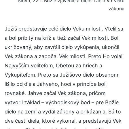
Slovo, zv. I: Božie zjavenie a dielo. Dielo vo Veku
zákona
Ježiš predstavuje celé dielo Veku milosti. Vtelil sa
a bol pribitý na kríž a tiež začal Vek milosti. Bol
ukrižovaný, aby zavŕšil dielo vykúpenia, ukončil
Vek zákona a započal Vek milosti. Preto Ho volali
Najvyšším veliteľom, Obetou za hriech a
Vykupiteľom. Preto sa Ježišovo dielo obsahom
líšilo od diela Jahveho, hoci v princípe boli
rovnaké. Jahve začal Vek zákona, pričom
vytvoril základ – východiskový bod – pre Božie
dielo na zemi a vydal zákony a prikázania. Sú to
dve časti diela, ktoré vykonal, a predstavujú Vek