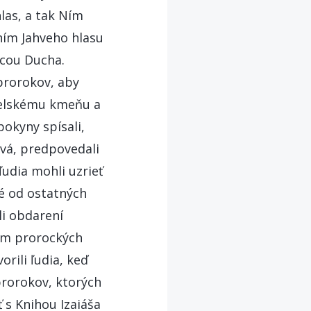
hlas, a tak Ním
ením Jahveho hlasu
ocou Ducha.
prorokov, aby
raelskému kmeňu a
pokyny spísali,
tvá, predpovedali
ľudia mohli uzrieť
né od ostatných
oli obdarení
rem prorockých
rili ľudia, keď
prorokov, ktorých
 s Knihou Izaiáša