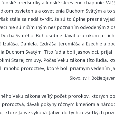
 ľudské predsudky a ľudské skreslené chápanie. Väčš
dkom osvietenia a osvetlenia Duchom Svätým a to 
ak stále sa nedá tvrdiť, že sú to úplne presné vyjad
 veci nie sú ničím iným než poznaním odvodeným z o
 Ducha Svätého. Boh osobne dával prorokom pri ic
 Izaiáša, Daniela, Ezdráša, Jeremiáša a Ezechiela poc
 Duchom Svätým. Títo ľudia boli jasnovidci, prijal
okmi Starej zmluvy. Počas Veku zákona títo ľudia, kto
vili mnoho proroctiev, ktoré boli priamym vedením J
Slovo, zv. I: Božie zjaven
ného Veku zákona veľký počet prorokov, ktorých poz
li proroctvá, dávali pokyny rôznym kmeňom a náro
o, ktoré Jahve vykoná. Jahve do týchto všetkých poz