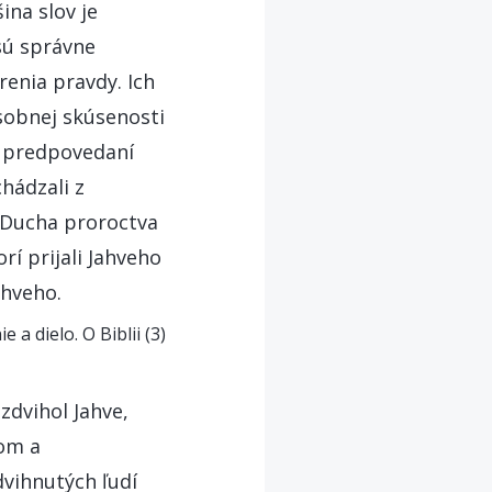
ina slov je
sú správne
renia pravdy. Ich
sobnej skúsenosti
h predpovedaní
hádzali z
i Ducha proroctva
rí prijali Jahveho
ahveho.
ie a dielo. O Biblii (3)
dvihol Jahve,
dom a
dvihnutých ľudí