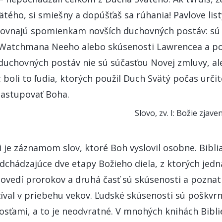
tého, si smiešny a dopúšťaš sa rúhania! Pavlove listy
rovnajú spomienkam novších duchovných postáv: sú 
 Watchmana Neeho alebo skúsenosti Lawrencea a po
duchovných postáv nie sú súčasťou Novej zmluvy, al
: boli to ľudia, ktorých použil Duch Svätý počas urči
astupovať Boha.
Slovo, zv. I: Božie zjaven
ii je záznamom slov, ktoré Boh vyslovil osobne. Bibl
hádzajúce dve etapy Božieho diela, z ktorých jedna
edí prorokov a druhá časť sú skúsenosti a poznatk
íval v priebehu vekov. Ľudské skúsenosti sú poškvr
sťami, a to je neodvratné. V mnohých knihách Bibli