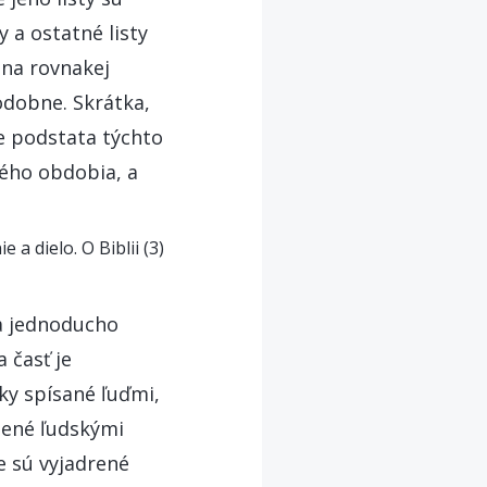
 a ostatné listy
na rovnakej
dobne. Skrátka,
e podstata týchto
tého obdobia, a
ie a dielo. O Biblii (3)
ia jednoducho
 časť je
y spísané ľuďmi,
nené ľudskými
e sú vyjadrené