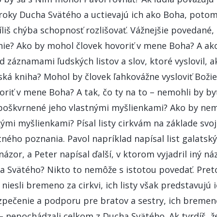
ýroky Ducha Svätého a uctievajú ich ako Boha, poto
íliš chýba schopnosť rozlišovať. Vážnejšie povedané, 
ie? Ako by mohol človek hovoriť v mene Boha? A ako
d záznamami ľudských listov a slov, ktoré vyslovil, 
ká kniha? Mohol by človek ľahkovážne vysloviť Božie
riť v mene Boha? A tak, čo ty na to – nemohli by byť 
 poškvrnené jeho vlastnými myšlienkami? Ako by nem
ými myšlienkami? Písal listy cirkvám na základe svo
tného poznania. Pavol napríklad napísal list galatsk
ázor, a Peter napísal ďalší, v ktorom vyjadril iný náz
a Svätého? Nikto to nemôže s istotou povedať. Pre
 niesli bremeno za cirkvi, ich listy však predstavujú
zpečenie a podporu pre bratov a sestry, ich bremen
– nepochádzali celkom z Ducha Svätého. Ak tvrdíš, že