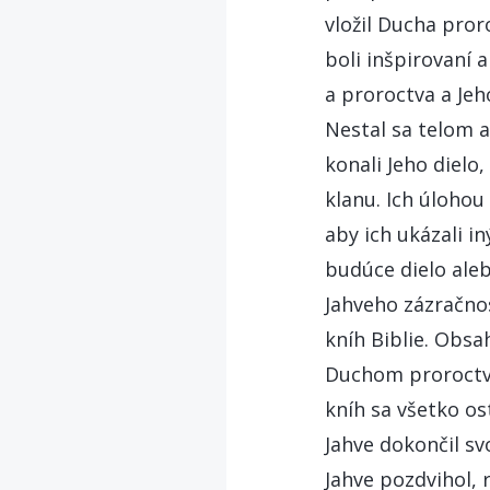
vložil Ducha proro
boli inšpirovaní 
a proroctva a Je
Nestal sa telom a
konali Jeho dielo
klanu. Ich úlohou
aby ich ukázali i
budúce dielo aleb
Jahveho zázračnos
kníh Biblie. Obsah
Duchom proroctva 
kníh sa všetko os
Jahve dokončil sv
Jahve pozdvihol,