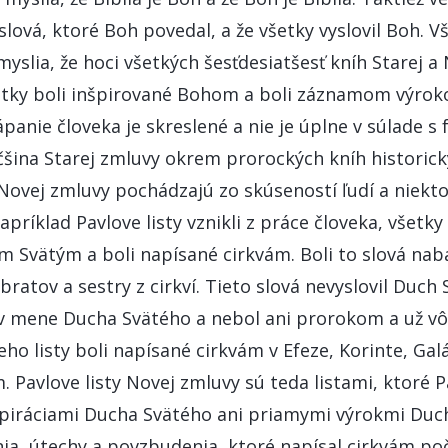
 slová, ktoré Boh povedal, a že všetky vyslovil Boh. Vš
yslia, že hoci všetkých šesťdesiatšesť kníh Starej a
všetky boli inšpirované Bohom a boli záznamom výro
panie človeka je skreslené a nie je úplne v súlade s 
äčšina Starej zmluvy okrem prorockých kníh histor
 Novej zmluvy pochádzajú zo skúseností ľudí a niekto
príklad Pavlove listy vznikli z práce človeka, všetk
m Svätým a boli napísané cirkvám. Boli to slová nab
ratov a sestry z cirkví. Tieto slová nevyslovil Duch 
v mene Ducha Svätého a nebol ani prorokom a už vôb
Jeho listy boli napísané cirkvám v Efeze, Korinte, Gal
. Pavlove listy Novej zmluvy sú teda listami, ktoré P
nšpiráciami Ducha Svätého ani priamymi výrokmi Duc
ia, útechy a povzbudenia, ktoré napísal cirkvám poč