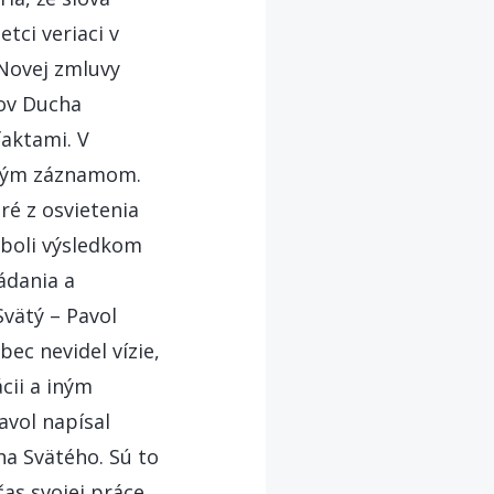
etci veriaci v
 Novej zmluvy
kov Ducha
faktami. V
ickým záznamom.
ré z osvietenia
y boli výsledkom
ádania a
Svätý – Pavol
ec nevidel vízie,
ácii a iným
avol napísal
ha Svätého. Sú to
as svojej práce.