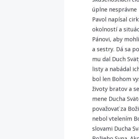
úplne nesprávne 
Pavol napísal cir
okolností a situác
Pánovi, aby mohli 
a sestry. Dá sa p
mu dal Duch Svätý
listy a nabádal i
bol len Bohom vy
životy bratov a s
mene Ducha Sväté
považovať za Boži
nebol vtelením Bo
slovami Ducha Svä
Božieho Syna. Ako