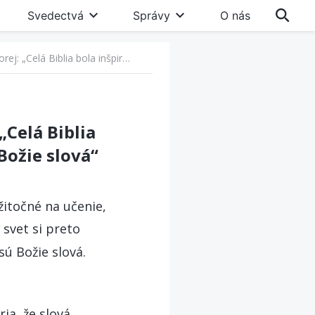
Svedectvá
Správy
O nás
12. Predstava náboženského sveta, podľa ktorej: „Celá Biblia bola inšpirovaná Bohom, všetky slová v Biblii sú Božie slová“
„Celá Biblia
Božie slová“
žitočné na učenie,
svet si preto
sú Božie slová.
ria, že slová