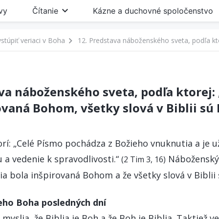
vy
Čítanie
Kázne a duchovné spoločenstvo
stúpiť veriaci v Boha
va náboženského sveta, podľa ktorej: 
ovaná Bohom, všetky slová v Biblii sú 
vorí: „Celé Písmo pochádza z Božieho vnuknutia a je u
 a vedenie k spravodlivosti.“
Náboženský 
(2 Tim 3, 16)
lia bola inšpirovaná Bohom a že všetky slová v Biblii 
ho Boha posledných dní
 myslia, že Biblia je Boh a že Boh je Biblia. Taktiež ve