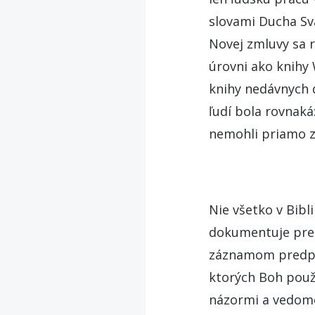
slovami Ducha Svä
Novej zmluvy sa 
úrovni ako knihy
knihy nedávnych 
ľudí bola rovnaká
nemohli priamo z
Nie všetko v Bibl
dokumentuje predc
záznamom predpov
ktorých Boh použ
názormi a vedomo