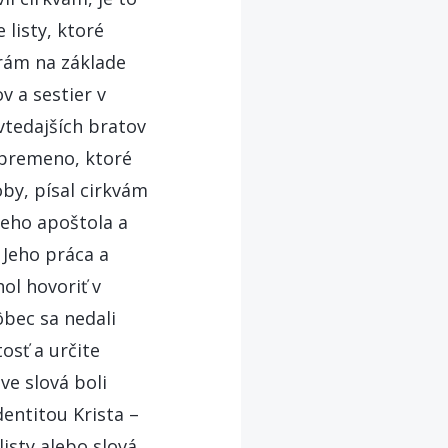
listy, ktoré
trám na základe
v a sestier v
 vtedajších bratov
j bremeno, ktoré
oby, písal cirkvám
ceho apoštola a
Jeho práca a
ol hovoriť v
bec sa nedali
osť a určite
ve slová boli
dentitou Krista –
isty alebo slová