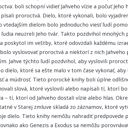
ctva: boli schopní vidieť Jahveho vízie a počuť Jeho 
a písali proroctvá. Dielo, ktoré vykonali, bolo vyjadr
ho vtedajším dielom bolo jednoducho viesť ľudí pom
 ľudia neuzreli Jeho tvár. Takto pozdvihol mnohých 
, a poskytol im veštby, ktoré odovzdali každému iz
 bolo vyslovovať proroctvá a niektorí z nich Jahveho 
ným. Jahve týchto ľudí pozdvihol, aby vyslovili proroc
o dielo, ktoré sa ešte malo v tom čase vykonať, aby 
ť a múdrosť. Tieto prorocké knihy boli úplne odliš
ovali slová, ktoré vyslovili alebo napísali tí, ktorí b
– tí, ktorí od Jahveho dostali vízie alebo hlas. Ok
tatné v Starej zmluve skladá zo záznamov, ktoré vytvo
oje dielo. Tieto knihy nemôžu nahradiť predpovede 
 rovnako ako Genezis a Exodus sa nemôžu porovnávať