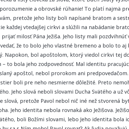
porozumenie a obrovské rúhanie! To platí najmä pre 
kvám, pretože jeho listy boli napísané bratom a ses
ie každej vtedajšej cirkvi a slúžili na nabádanie brato
prijať milosť Pána Ježiša. Jeho listy mali pozdvihnúť
ovedať, že to bolo jeho vlastné bremeno a bolo to a
. Napokon, bol apoštolom, ktorý viedol cirkvi tej d
ch – to bola jeho zodpovednosť. Mal identitu pracujú
slaný apoštol, nebol prorokom ani predpovedačom. 
estier boli pre neho nesmierne dôležité. Preto nemoh
ho. Jeho slová neboli slovami Ducha Svätého a už vô
e slová, pretože Pavol nebol nič iné než stvorená byt
ha. Jeho identita nebola rovnaká ako Ježišova. Ježišo
tého, boli Božími slovami, lebo Jeho identita bola i
 by sa s Ním mohol Pavol rovnať? Ak ľudia považujú l