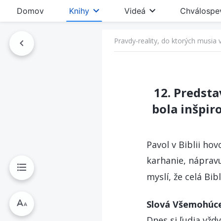
Domov
Knihy
Videá
Chválospe
Pravdy-reality, do ktorých musia v
he
12. Predsta
bola inšpir
Pavol v Biblii ho
karhanie, nápravu
myslí, že celá Bib
Slová Všemohúce
Dnes si ľudia vždy