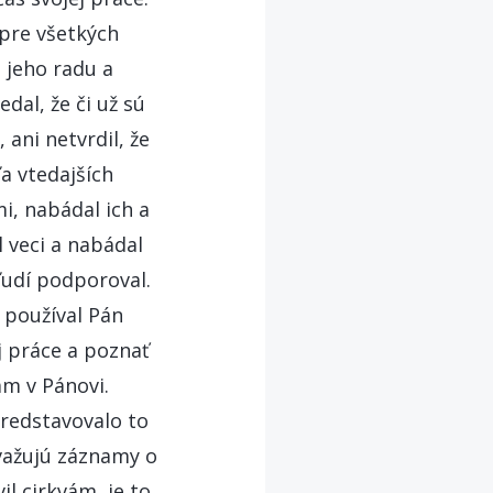
 pre všetkých
i jeho radu a
dal, že či už sú
 ani netvrdil, že
a vtedajších
i, nabádal ich a
 veci a nabádal
ľudí podporoval.
 používal Pán
ej práce a poznať
ám v Pánovi.
predstavovalo to
važujú záznamy o
il cirkvám, je to