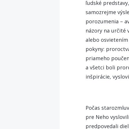
ľudské predstavy,
samozrejme výsle
porozumenia – avš
názory na určité
alebo osvietením
pokyny: proroctvá
priameho poučenia
a všetci boli pror
inšpirácie, vyslo
Počas starozmluv
pre Neho vyslovi
predpovedali diel