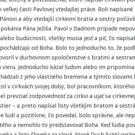
veľkej časti Pavlovej vtedajšej práce. Boli napísané
Pánovi a aby vtedajší cirkevní bratia a sestry počúvl
 pokánia Pána Ježiša. Pavol v žiadnom prípade nepove
 alebo budúcnosti, všetky musia jesť a piť, čo napísal,
 pochádzajú od Boha. Bolo to jednoducho to, že podľ
hovoril v duchovnom spoločenstve s bratmi a sestram
h vieru. Jednoducho kázal ľuďom alebo im pripomínal
ychádzali z jeho vlastného bremena a týmito slovami 
ol v cirkvách svojej doby, bol pracovníkom, ktorého
sel prevziať zodpovednosť za cirkvi a ujať sa cirkevn
stier – a preto napísal listy všetkým bratom a sestr
 ľudí a pozitívne, čo povedal, bolo správne, ale ne
tého a nemohlo to predstavovať Boha. Keď ľudia po
eka a listy človeka za slová, ktoré Duch Svätý vyslov