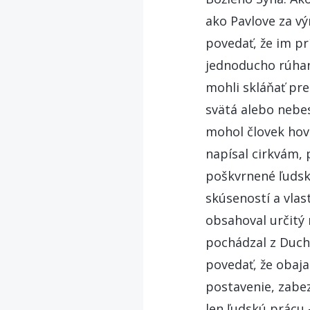
ako Pavlove za v
povedať, že im pr
jednoducho rúhan
mohli skláňať pre
svätá alebo nebes
mohol človek hovo
napísal cirkvám,
poškvrnené ľudsk
skúseností a vlas
obsahoval určitý n
pochádzal z Duch
povedať, že obaja
postavenie, zabe
len ľudskú prácu 