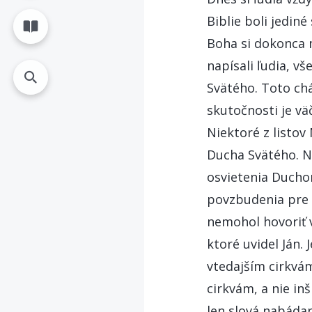
Biblie boli jediné
Boha si dokonca m
napísali ľudia, 
Svätého. Toto chá
skutočnosti je v
Niektoré z listov
Ducha Svätého. Na
osvietenia Ducho
povzbudenia pre b
nemohol hovoriť 
ktoré uvidel Ján. 
vtedajším cirkvám
cirkvám, a nie i
len slová nabádan