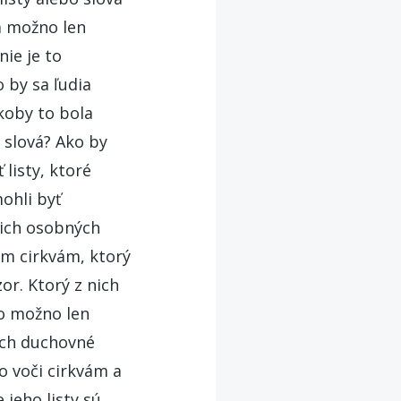
m možno len
nie je to
 by sa ľudia
akoby to bola
 slová? Ako by
listy, ktoré
ohli byť
jich osobných
ým cirkvám, ktorý
or. Ktorý z nich
to možno len
 ich duchovné
o voči cirkvám a
 jeho listy sú