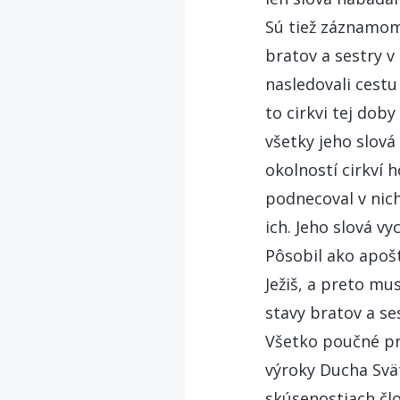
Sú tiež záznamom 
bratov a sestry v 
nasledovali cestu
to cirkvi tej doby
všetky jeho slová
okolností cirkví 
podnecoval v nic
ich. Jeho slová v
Pôsobil ako apošt
Ježiš, a preto mu
stavy bratov a se
Všetko poučné pre
výroky Ducha Svä
skúsenostiach člov