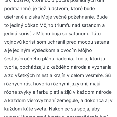
tak ľudstvo, ktoré bolo počas posledných dní
podmanené, je tiež ľudstvom, ktoré bude
ušetrené a získa Moje večné požehnanie. Bude
to jediný dôkaz Môjho triumfu nad satanom a
jediná korisť z Môjho boja so satanom. Túto
vojnovú korisť som uchránil pred mocou satana
a je jediným výsledkom a ovocím Môjho
šesťtisícročného plánu riadenia. Ľudia, ktorí ju
tvoria, pochádzajú z každého národa a vyznania
a zo všetkých miest a krajín v celom vesmíre. Sú
rôznych rás, hovoria rôznymi jazykmi, majú
rôzne zvyky a farbu pleti a žijú v každom národe
a každom vierovyznaní zemegule, a dokonca aj v
každom kúte sveta. Nakoniec sa spoja, aby