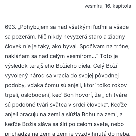
vesmíru, 16. kapitola
693. „Pohybujem sa nad všetkými ľuďmi a všade
sa pozerám. Nič nikdy nevyzerá staro a žiadny
človek nie je taký, ako býval. Spočívam na tróne,
nakláňam sa nad celým vesmírom…“ Toto je
výsledok terajšieho Božieho diela. Celý Boží
vyvolený národ sa vracia do svojej pôvodnej
podoby, vďaka čomu sú anjeli, ktorí toľko rokov
trpeli, oslobodení, keď Boh hovorí, že „ich tváre
sú podobné tvári svätca v srdci človeka“. Keďže
anjeli pracujú na zemi a slúžia Bohu na zemi, a
keďže Božia sláva sa šíri po celom svete, nebo
prichádza na zem a zem je vyzdvihnutá do neba.