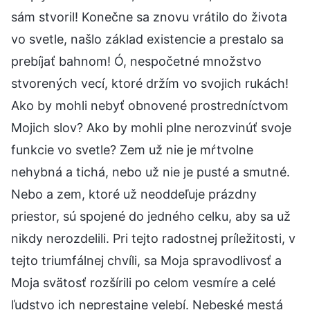
sám stvoril! Konečne sa znovu vrátilo do života
vo svetle, našlo základ existencie a prestalo sa
prebíjať bahnom! Ó, nespočetné množstvo
stvorených vecí, ktoré držím vo svojich rukách!
Ako by mohli nebyť obnovené prostredníctvom
Mojich slov? Ako by mohli plne nerozvinúť svoje
funkcie vo svetle? Zem už nie je mŕtvolne
nehybná a tichá, nebo už nie je pusté a smutné.
Nebo a zem, ktoré už neoddeľuje prázdny
priestor, sú spojené do jedného celku, aby sa už
nikdy nerozdelili. Pri tejto radostnej príležitosti, v
tejto triumfálnej chvíli, sa Moja spravodlivosť a
Moja svätosť rozšírili po celom vesmíre a celé
ľudstvo ich neprestajne velebí. Nebeské mestá