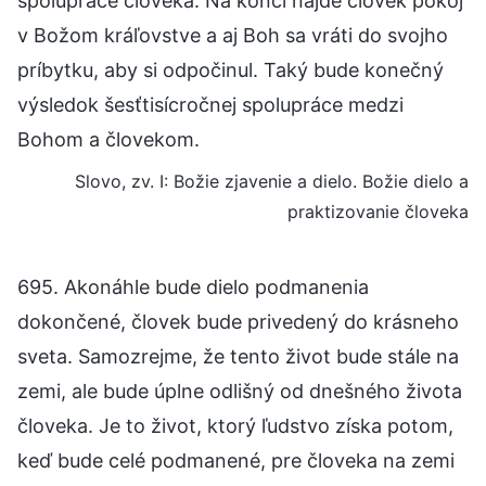
spolupráce človeka. Na konci nájde človek pokoj
v Božom kráľovstve a aj Boh sa vráti do svojho
príbytku, aby si odpočinul. Taký bude konečný
výsledok šesťtisícročnej spolupráce medzi
Bohom a človekom.
Slovo, zv. I: Božie zjavenie a dielo. Božie dielo a
praktizovanie človeka
695. Akonáhle bude dielo podmanenia
dokončené, človek bude privedený do krásneho
sveta. Samozrejme, že tento život bude stále na
zemi, ale bude úplne odlišný od dnešného života
človeka. Je to život, ktorý ľudstvo získa potom,
keď bude celé podmanené, pre človeka na zemi