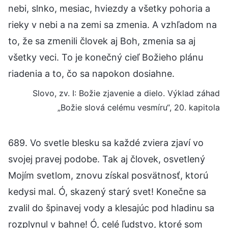
nebi, slnko, mesiac, hviezdy a všetky pohoria a
rieky v nebi a na zemi sa zmenia. A vzhľadom na
to, že sa zmenili človek aj Boh, zmenia sa aj
všetky veci. To je konečný cieľ Božieho plánu
riadenia a to, čo sa napokon dosiahne.
Slovo, zv. I: Božie zjavenie a dielo. Výklad záhad
„Božie slová celému vesmíru“, 20. kapitola
689. Vo svetle blesku sa každé zviera zjaví vo
svojej pravej podobe. Tak aj človek, osvetlený
Mojím svetlom, znovu získal posvätnosť, ktorú
kedysi mal. Ó, skazený starý svet! Konečne sa
zvalil do špinavej vody a klesajúc pod hladinu sa
rozplynul v bahne! Ó, celé ľudstvo, ktoré som