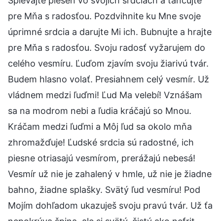
Spievajte pieseň vo svojich srdciach a tancujte
pre Mňa s radosťou. Pozdvihnite ku Mne svoje
úprimné srdcia a darujte Mi ich. Bubnujte a hrajte
pre Mňa s radosťou. Svoju radosť vyžarujem do
celého vesmíru. Ľuďom zjavím svoju žiarivú tvár.
Budem hlasno volať. Presiahnem celý vesmír. Už
vládnem medzi ľuďmi! Ľud Ma velebí! Vznášam
sa na modrom nebi a ľudia kráčajú so Mnou.
Kráčam medzi ľuďmi a Môj ľud sa okolo mňa
zhromažďuje! Ľudské srdcia sú radostné, ich
piesne otriasajú vesmírom, prerážajú nebesá!
Vesmír už nie je zahalený v hmle, už nie je žiadne
bahno, žiadne splašky. Svätý ľud vesmíru! Pod
Mojím dohľadom ukazuješ svoju pravú tvár. Už ťa