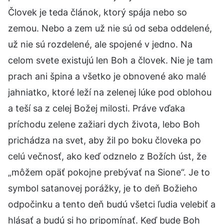
Človek je teda článok, ktorý spája nebo so
zemou. Nebo a zem už nie sú od seba oddelené,
už nie sú rozdelené, ale spojené v jedno. Na
celom svete existujú len Boh a človek. Nie je tam
prach ani špina a všetko je obnovené ako malé
jahniatko, ktoré leží na zelenej lúke pod oblohou
a teší sa z celej Božej milosti. Práve vďaka
príchodu zelene zažiari dych života, lebo Boh
prichádza na svet, aby žil po boku človeka po
celú večnosť, ako keď odznelo z Božích úst, že
„môžem opäť pokojne prebývať na Sione“. Je to
symbol satanovej porážky, je to deň Božieho
odpočinku a tento deň budú všetci ľudia velebiť a
hlásať a budú si ho pripomínať. Keď bude Boh