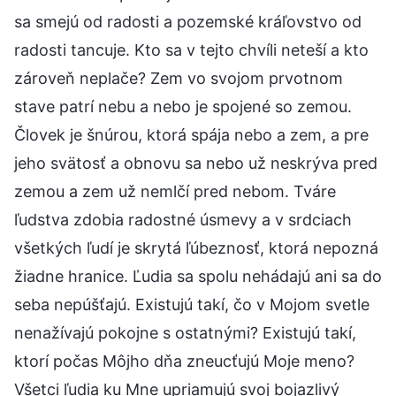
sa smejú od radosti a pozemské kráľovstvo od
radosti tancuje. Kto sa v tejto chvíli neteší a kto
zároveň neplače? Zem vo svojom prvotnom
stave patrí nebu a nebo je spojené so zemou.
Človek je šnúrou, ktorá spája nebo a zem, a pre
jeho svätosť a obnovu sa nebo už neskrýva pred
zemou a zem už nemlčí pred nebom. Tváre
ľudstva zdobia radostné úsmevy a v srdciach
všetkých ľudí je skrytá ľúbeznosť, ktorá nepozná
žiadne hranice. Ľudia sa spolu nehádajú ani sa do
seba nepúšťajú. Existujú takí, čo v Mojom svetle
nenažívajú pokojne s ostatnými? Existujú takí,
ktorí počas Môjho dňa zneucťujú Moje meno?
Všetci ľudia ku Mne upriamujú svoj bojazlivý