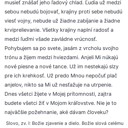
musieť znášať jeho ľadový chlad. Ľudia už medzi
sebou nebudú bojovať, krajiny proti sebe nebudú
viesť vojny, nebude už žiadne zabíjanie a žiadne
krviprelievanie. Všetky krajiny naplní radosť a
medzi ľuďmi všade zavládne vrúcnosť.
Pohybujem sa po svete, jasám z vrcholu svojho
trónu a žijem medzi hviezdami. Anjeli Mi núkajú
nové piesne a nové tance. Už im nestekajú slzy
pre ich krehkosť. Už predo Mnou nepočuť plač
anjelov, nikto sa Mi už nesťažuje na utrpenie.
Dnes všetci žijete v Mojej prítomnosti, zajtra
budete všetci žiť v Mojom kráľovstve. Nie je to
najväčšie požehnanie, aké dávam človeku?
Slovo, zv. I: Božie zjavenie a dielo. Božie slová celému