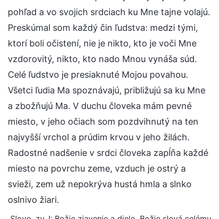
pohľad a vo svojich srdciach ku Mne tajne volajú.
Preskúmal som každý čin ľudstva: medzi tými,
ktorí boli očistení, nie je nikto, kto je voči Mne
vzdorovitý, nikto, kto nado Mnou vynáša súd.
Celé ľudstvo je presiaknuté Mojou povahou.
Všetci ľudia Ma spoznávajú, približujú sa ku Mne
a zbožňujú Ma. V duchu človeka mám pevné
miesto, v jeho očiach som pozdvihnutý na ten
najvyšší vrchol a prúdim krvou v jeho žilách.
Radostné nadšenie v srdci človeka zapĺňa každé
miesto na povrchu zeme, vzduch je ostrý a
svieži, zem už nepokrýva hustá hmla a slnko
oslnivo žiari.
Slovo, zv. I: Božie zjavenie a dielo. Božie slová celému