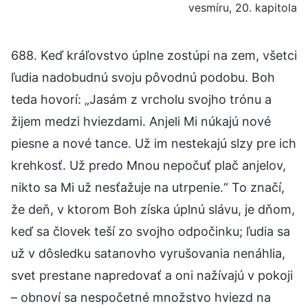
vesmíru, 20. kapitola
688. Keď kráľovstvo úplne zostúpi na zem, všetci
ľudia nadobudnú svoju pôvodnú podobu. Boh
teda hovorí: „Jasám z vrcholu svojho trónu a
žijem medzi hviezdami. Anjeli Mi núkajú nové
piesne a nové tance. Už im nestekajú slzy pre ich
krehkosť. Už predo Mnou nepočuť plač anjelov,
nikto sa Mi už nesťažuje na utrpenie.“ To značí,
že deň, v ktorom Boh získa úplnú slávu, je dňom,
keď sa človek teší zo svojho odpočinku; ľudia sa
už v dôsledku satanovho vyrušovania nenáhlia,
svet prestane napredovať a oni nažívajú v pokoji
– obnoví sa nespočetné množstvo hviezd na