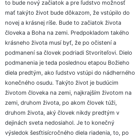
to bude nový začiatok a pre ľudstvo možnosť
mať takýto život bude dôkazom, že vstúpilo do
novej a krásnej ríše. Bude to začiatok života
človeka a Boha na zemi. Predpokladom takého
krásneho života musí byť, že po očistení a
podmanení sa človek podriadi Stvoriteľovi. Dielo
podmanenia je teda poslednou etapou Božieho
diela predtým, ako ľudstvo vstúpi do nádherného
konečného osudu. Takýto život je budúcim
životom človeka na zemi, najkrajším životom na
zemi, druhom života, po akom človek túži,
druhom života, aký človek nikdy predtým v
dejinách sveta nedosiahol. Je to konečný
výsledok šesťtisícročného diela riadenia, to, po