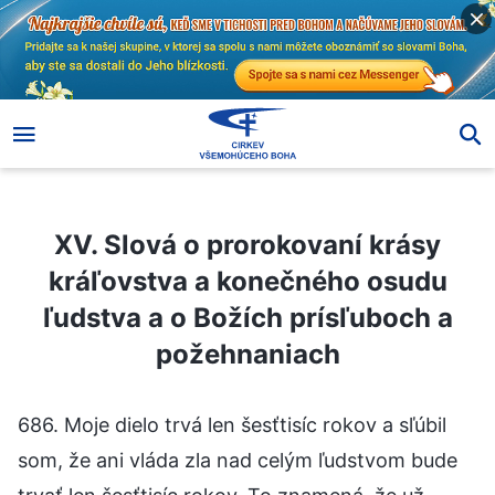
XV. Slová o prorokovaní krásy kráľovstva a konečného osudu ľudstva a o Božích prísľuboch a požehnaniach
XV. Slová o prorokovaní krásy
kráľovstva a konečného osudu
ľudstva a o Božích prísľuboch a
požehnaniach
686. Moje dielo trvá len šesťtisíc rokov a sľúbil
som, že ani vláda zla nad celým ľudstvom bude