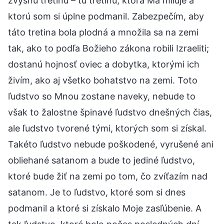
zvyšnú tretinu – tú tretinu, ktorá Ma miluje a
ktorú som si úplne podmanil. Zabezpečím, aby
táto tretina bola plodná a množila sa na zemi
tak, ako to podľa Božieho zákona robili Izraeliti;
dostanú hojnosť oviec a dobytka, ktorými ich
živím, ako aj všetko bohatstvo na zemi. Toto
ľudstvo so Mnou zostane naveky, nebude to
však to žalostne špinavé ľudstvo dnešných čias,
ale ľudstvo tvorené tými, ktorých som si získal.
Takéto ľudstvo nebude poškodené, vyrušené ani
obliehané satanom a bude to jediné ľudstvo,
ktoré bude žiť na zemi po tom, čo zvíťazím nad
satanom. Je to ľudstvo, ktoré som si dnes
podmanil a ktoré si získalo Moje zasľúbenie. A