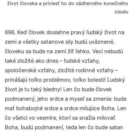
život človeka a priviesť ho do nádherného konečného
osudu
696. Keď človek dosiahne pravý ľudský život na
zemi a všetky satanove sily budú uväznené,
človeku sa bude na zemi žiť ľahko. Veci nebudú
také zložité ako dnes – ľudské vzťahy,
spoločenské vzťahy, zložité rodinné vzťahy –
prinášajú toľko problémov, toľko bolesti! Ľudský
život je tu taký biedny! Len čo bude človek
podmanený, jeho srdce a myseľ sa zmenia: bude
mať bohabojné srdce a srdce milujúce Boha. Len
čo všetci vo vesmíre, ktorí sa snažia milovať
Boha, budú podmanení, teda len čo bude satan