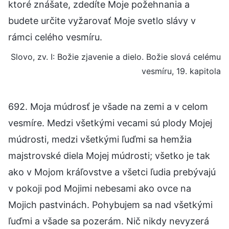
ktoré znášate, zdedíte Moje požehnania a
budete určite vyžarovať Moje svetlo slávy v
rámci celého vesmíru.
Slovo, zv. I: Božie zjavenie a dielo. Božie slová celému
vesmíru, 19. kapitola
692. Moja múdrosť je všade na zemi a v celom
vesmíre. Medzi všetkými vecami sú plody Mojej
múdrosti, medzi všetkými ľuďmi sa hemžia
majstrovské diela Mojej múdrosti; všetko je tak
ako v Mojom kráľovstve a všetci ľudia prebývajú
v pokoji pod Mojimi nebesami ako ovce na
Mojich pastvinách. Pohybujem sa nad všetkými
ľuďmi a všade sa pozerám. Nič nikdy nevyzerá