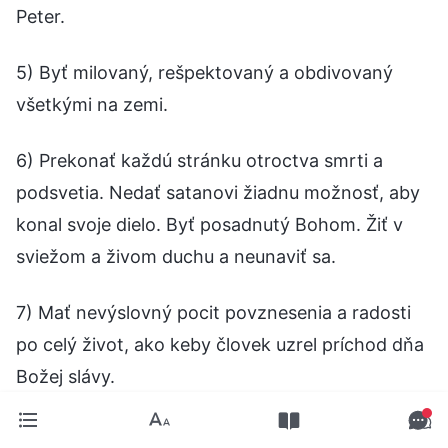
Peter.
5) Byť milovaný, rešpektovaný a obdivovaný
všetkými na zemi.
6) Prekonať každú stránku otroctva smrti a
podsvetia. Nedať satanovi žiadnu možnosť, aby
konal svoje dielo. Byť posadnutý Bohom. Žiť v
sviežom a živom duchu a neunaviť sa.
7) Mať nevýslovný pocit povznesenia a radosti
po celý život, ako keby človek uzrel príchod dňa
Božej slávy.
8) Získavať slávu spolu s Bohom a mať tvár