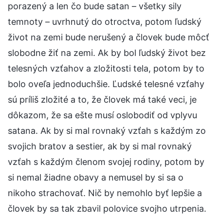
porazený a len čo bude satan – všetky sily
temnoty – uvrhnutý do otroctva, potom ľudský
život na zemi bude nerušený a človek bude môcť
slobodne žiť na zemi. Ak by bol ľudský život bez
telesných vzťahov a zložitosti tela, potom by to
bolo oveľa jednoduchšie. Ľudské telesné vzťahy
sú príliš zložité a to, že človek má také veci, je
dôkazom, že sa ešte musí oslobodiť od vplyvu
satana. Ak by si mal rovnaký vzťah s každým zo
svojich bratov a sestier, ak by si mal rovnaký
vzťah s každým členom svojej rodiny, potom by
si nemal žiadne obavy a nemusel by si sa o
nikoho strachovať. Nič by nemohlo byť lepšie a
človek by sa tak zbavil polovice svojho utrpenia.