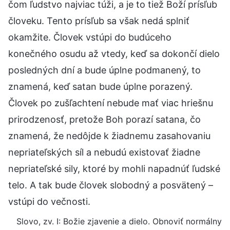
čom ľudstvo najviac túži, a je to tiež Boží prísľub
človeku. Tento prísľub sa však nedá splniť
okamžite. Človek vstúpi do budúceho
konečného osudu až vtedy, keď sa dokončí dielo
posledných dní a bude úplne podmanený, to
znamená, keď satan bude úplne porazený.
Človek po zušľachtení nebude mať viac hriešnu
prirodzenosť, pretože Boh porazí satana, čo
znamená, že nedôjde k žiadnemu zasahovaniu
nepriateľských síl a nebudú existovať žiadne
nepriateľské sily, ktoré by mohli napadnúť ľudské
telo. A tak bude človek slobodný a posvätený –
vstúpi do večnosti.
Slovo, zv. I: Božie zjavenie a dielo. Obnoviť normálny