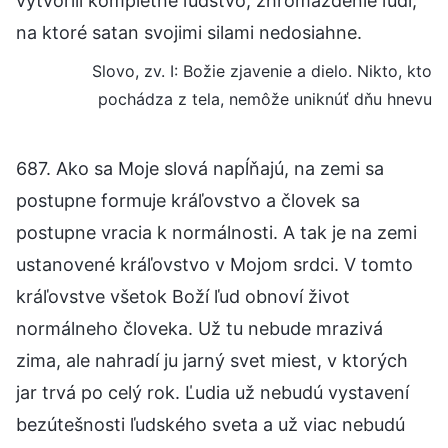
vytvorili kompletné ľudstvo, zhromaždenie ľudí,
na ktoré satan svojimi silami nedosiahne.
Slovo, zv. I: Božie zjavenie a dielo. Nikto, kto
pochádza z tela, nemôže uniknúť dňu hnevu
687. Ako sa Moje slová napĺňajú, na zemi sa
postupne formuje kráľovstvo a človek sa
postupne vracia k normálnosti. A tak je na zemi
ustanovené kráľovstvo v Mojom srdci. V tomto
kráľovstve všetok Boží ľud obnoví život
normálneho človeka. Už tu nebude mrazivá
zima, ale nahradí ju jarný svet miest, v ktorých
jar trvá po celý rok. Ľudia už nebudú vystavení
bezútešnosti ľudského sveta a už viac nebudú