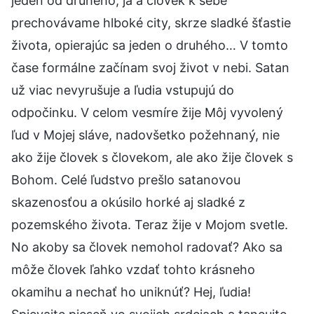
jeden od druhého, ja a človek k sebe
prechovávame hlboké city, skrze sladké šťastie
života, opierajúc sa jeden o druhého… V tomto
čase formálne začínam svoj život v nebi. Satan
už viac nevyrušuje a ľudia vstupujú do
odpočinku. V celom vesmíre žije Môj vyvolený
ľud v Mojej sláve, nadovšetko požehnaný, nie
ako žije človek s človekom, ale ako žije človek s
Bohom. Celé ľudstvo prešlo satanovou
skazenosťou a okúsilo horké aj sladké z
pozemského života. Teraz žije v Mojom svetle.
No akoby sa človek nemohol radovať? Ako sa
môže človek ľahko vzdať tohto krásneho
okamihu a nechať ho uniknúť? Hej, ľudia!