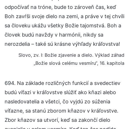
odpočívať na tróne, bude to zároveň čas, keď
Boh zavŕši svoje dielo na zemi, a práve v tej chvíli
sa človeku ukážu všetky Božie tajomstvá. Boh a
človek budú navždy v harmónii, nikdy sa
nerozdelia – také sú krásne výhľady kráľovstva!
Slovo, zv. I: Božie zjavenie a dielo. Výklad záhad
„Božie slová celému vesmíru“, 16. kapitola
694. Na základe rozličných funkcií a svedectiev
budú víťazi v kráľovstve slúžiť ako kňazi alebo
nasledovatelia a všetci, čo vyjdú zo súženia
víťazne, sa stanú zborom kňazov v kráľovstve.
Zbor kňazov sa utvorí, keď sa zakončí dielo