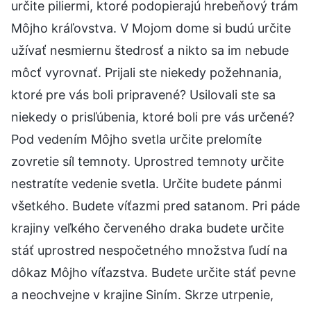
určite piliermi, ktoré podopierajú hrebeňový trám
Môjho kráľovstva. V Mojom dome si budú určite
užívať nesmiernu štedrosť a nikto sa im nebude
môcť vyrovnať. Prijali ste niekedy požehnania,
ktoré pre vás boli pripravené? Usilovali ste sa
niekedy o prisľúbenia, ktoré boli pre vás určené?
Pod vedením Môjho svetla určite prelomíte
zovretie síl temnoty. Uprostred temnoty určite
nestratíte vedenie svetla. Určite budete pánmi
všetkého. Budete víťazmi pred satanom. Pri páde
krajiny veľkého červeného draka budete určite
stáť uprostred nespočetného množstva ľudí na
dôkaz Môjho víťazstva. Budete určite stáť pevne
a neochvejne v krajine Siním. Skrze utrpenie,