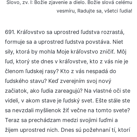
Slovo, zv. I: Božie zjavenie a dielo. Božie slová celému
vesmíru, Radujte sa, všetci ľudia!
691. Kráľovstvo sa uprostred ľudstva rozrastá,
formuje sa a uprostred ľudstva povstáva. Niet
sily, ktorá by mohla Moje kráľovstvo zničiť. Môj
ľud, ktorý ste dnes v kráľovstve, kto z vás nie je
členom ľudskej rasy? Kto z vás nespadá do
ľudského stavu? Keď zverejním svoj nový
začiatok, ako ľudia zareagujú? Na vlastné oči ste
videli, v akom stave je ľudský svet. Ešte stále ste
sa nevzdali myšlienok žiť večne na tomto svete?
Teraz sa prechádzam medzi svojimi ľuďmi a
žijem uprostred nich. Dnes sú požehnaní tí, ktorí