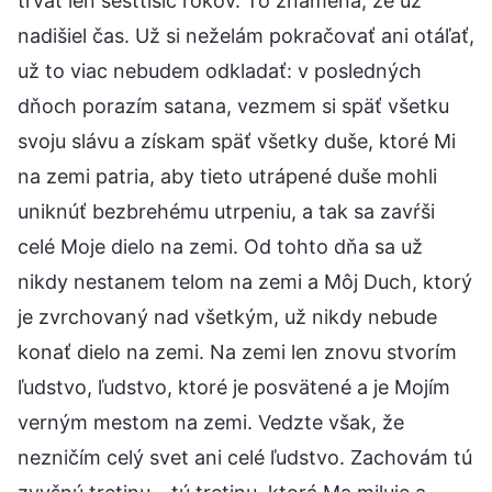
trvať len šesťtisíc rokov. To znamená, že už
nadišiel čas. Už si neželám pokračovať ani otáľať,
už to viac nebudem odkladať: v posledných
dňoch porazím satana, vezmem si späť všetku
svoju slávu a získam späť všetky duše, ktoré Mi
na zemi patria, aby tieto utrápené duše mohli
uniknúť bezbrehému utrpeniu, a tak sa zavŕši
celé Moje dielo na zemi. Od tohto dňa sa už
nikdy nestanem telom na zemi a Môj Duch, ktorý
je zvrchovaný nad všetkým, už nikdy nebude
konať dielo na zemi. Na zemi len znovu stvorím
ľudstvo, ľudstvo, ktoré je posvätené a je Mojím
verným mestom na zemi. Vedzte však, že
nezničím celý svet ani celé ľudstvo. Zachovám tú