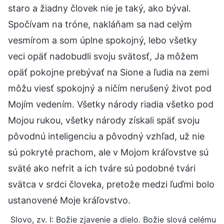
staro a žiadny človek nie je taký, ako býval.
Spočívam na tróne, nakláňam sa nad celým
vesmírom a som úplne spokojný, lebo všetky
veci opäť nadobudli svoju svätosť, Ja môžem
opäť pokojne prebývať na Sione a ľudia na zemi
môžu viesť spokojný a ničím nerušený život pod
Mojím vedením. Všetky národy riadia všetko pod
Mojou rukou, všetky národy získali späť svoju
pôvodnú inteligenciu a pôvodný vzhľad, už nie
sú pokryté prachom, ale v Mojom kráľovstve sú
sväté ako nefrit a ich tváre sú podobné tvári
svätca v srdci človeka, pretože medzi ľuďmi bolo
ustanovené Moje kráľovstvo.
Slovo, zv. I: Božie zjavenie a dielo. Božie slová celému