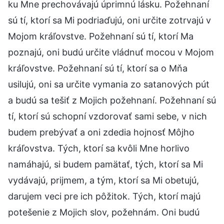
ku Mne prechovávajú úprimnú lásku. Požehnaní
sú tí, ktorí sa Mi podriaďujú, oni určite zotrvajú v
Mojom kráľovstve. Požehnaní sú tí, ktorí Ma
poznajú, oni budú určite vládnuť mocou v Mojom
kráľovstve. Požehnaní sú tí, ktorí sa o Mňa
usilujú, oni sa určite vymania zo satanových pút
a budú sa tešiť z Mojich požehnaní. Požehnaní sú
tí, ktorí sú schopní vzdorovať sami sebe, v nich
budem prebývať a oni zdedia hojnosť Môjho
kráľovstva. Tých, ktorí sa kvôli Mne horlivo
namáhajú, si budem pamätať, tých, ktorí sa Mi
vydávajú, prijmem, a tým, ktorí sa Mi obetujú,
darujem veci pre ich pôžitok. Tých, ktorí majú
potešenie z Mojich slov, požehnám. Oni budú