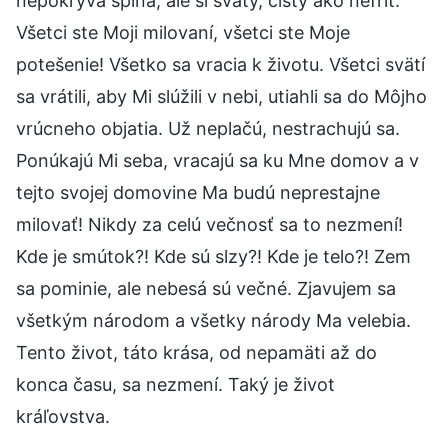
nepokrýva špina, ale si svätý, čistý ako nefrit.
Všetci ste Moji milovaní, všetci ste Moje
potešenie! Všetko sa vracia k životu. Všetci svätí
sa vrátili, aby Mi slúžili v nebi, utiahli sa do Môjho
vrúcneho objatia. Už neplačú, nestrachujú sa.
Ponúkajú Mi seba, vracajú sa ku Mne domov a v
tejto svojej domovine Ma budú neprestajne
milovať! Nikdy za celú večnosť sa to nezmení!
Kde je smútok?! Kde sú slzy?! Kde je telo?! Zem
sa pominie, ale nebesá sú večné. Zjavujem sa
všetkým národom a všetky národy Ma velebia.
Tento život, táto krása, od nepamäti až do
konca času, sa nezmení. Taký je život
kráľovstva.