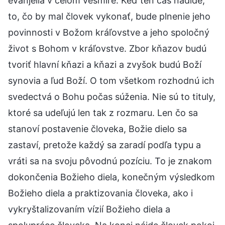
evanjelia v celom vesmíre. Keď ten čas nadíde,
to, čo by mal človek vykonať, bude plnenie jeho
povinnosti v Božom kráľovstve a jeho spoločný
život s Bohom v kráľovstve. Zbor kňazov budú
tvoriť hlavní kňazi a kňazi a zvyšok budú Boží
synovia a ľud Boží. O tom všetkom rozhodnú ich
svedectvá o Bohu počas súženia. Nie sú to tituly,
ktoré sa udeľujú len tak z rozmaru. Len čo sa
stanoví postavenie človeka, Božie dielo sa
zastaví, pretože každý sa zaradí podľa typu a
vráti sa na svoju pôvodnú pozíciu. To je znakom
dokončenia Božieho diela, konečným výsledkom
Božieho diela a praktizovania človeka, ako i
vykryštalizovaním vízií Božieho diela a