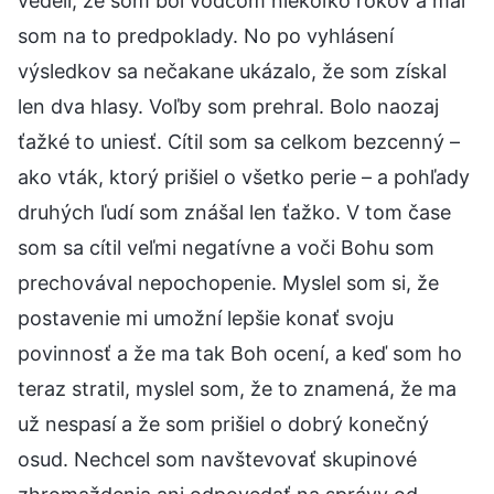
vedeli, že som bol vodcom niekoľko rokov a mal
som na to predpoklady. No po vyhlásení
výsledkov sa nečakane ukázalo, že som získal
len dva hlasy. Voľby som prehral. Bolo naozaj
ťažké to uniesť. Cítil som sa celkom bezcenný –
ako vták, ktorý prišiel o všetko perie – a pohľady
druhých ľudí som znášal len ťažko. V tom čase
som sa cítil veľmi negatívne a voči Bohu som
prechovával nepochopenie. Myslel som si, že
postavenie mi umožní lepšie konať svoju
povinnosť a že ma tak Boh ocení, a keď som ho
teraz stratil, myslel som, že to znamená, že ma
už nespasí a že som prišiel o dobrý konečný
osud. Nechcel som navštevovať skupinové