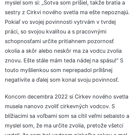
myslel som si: „Sotva som prišiel, takže bratia a
sestry z Cirkvi nového svetla ma ešte nepoznajú.
Pokiaľ vo svojej povinnosti vytrvám v tvrdej
práci, so svojou kvalitou a s pracovnými
schopnosťami určite pritiahnem pozornosť
okolia a skôr alebo neskôr ma za vodcu zvolia
znovu. Ešte stále mám teda nádej na spásu!“ S
touto myšlienkou som neprepadol prílišnej
negativite a ďalej som konal svoju povinnosť.
Koncom decembra 2022 si Cirkev nového svetla
musela nanovo zvoliť cirkevných vodcov. S
blížiacimi sa voľbami som sa cítil veľmi sebaisto a
myslel som, že ma určite zvolia, pretože všetci