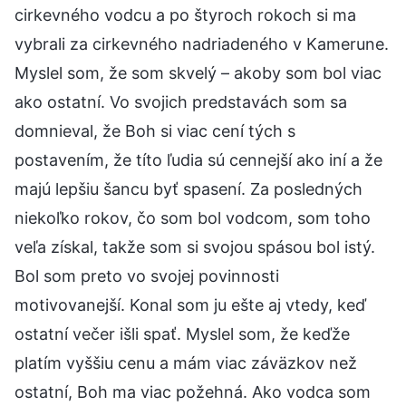
cirkevného vodcu a po štyroch rokoch si ma
vybrali za cirkevného nadriadeného v Kamerune.
Myslel som, že som skvelý – akoby som bol viac
ako ostatní. Vo svojich predstavách som sa
domnieval, že Boh si viac cení tých s
postavením, že títo ľudia sú cennejší ako iní a že
majú lepšiu šancu byť spasení. Za posledných
niekoľko rokov, čo som bol vodcom, som toho
veľa získal, takže som si svojou spásou bol istý.
Bol som preto vo svojej povinnosti
motivovanejší. Konal som ju ešte aj vtedy, keď
ostatní večer išli spať. Myslel som, že keďže
platím vyššiu cenu a mám viac záväzkov než
ostatní, Boh ma viac požehná. Ako vodca som