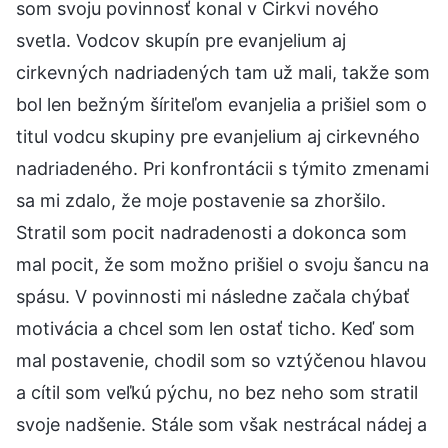
som svoju povinnosť konal v Cirkvi nového
svetla. Vodcov skupín pre evanjelium aj
cirkevných nadriadených tam už mali, takže som
bol len bežným šíriteľom evanjelia a prišiel som o
titul vodcu skupiny pre evanjelium aj cirkevného
nadriadeného. Pri konfrontácii s týmito zmenami
sa mi zdalo, že moje postavenie sa zhoršilo.
Stratil som pocit nadradenosti a dokonca som
mal pocit, že som možno prišiel o svoju šancu na
spásu. V povinnosti mi následne začala chýbať
motivácia a chcel som len ostať ticho. Keď som
mal postavenie, chodil som so vztýčenou hlavou
a cítil som veľkú pýchu, no bez neho som stratil
svoje nadšenie. Stále som však nestrácal nádej a