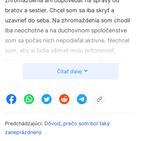
zhromaždenia ani odpovedať na správy od
bratov a sestier. Chcel som sa iba skryť a
uzavrieť do seba. Na zhromaždenia som chodil
iba neochotne a na duchovnom spoločenstve
som sa počas nich nepodieľal aktívne. Nechcel
som, aby si ľudia všímali moju prítomnosť,
pretože som už nemal postavenie. Bál som sa,
že si ma bratia a sestry budú pamätať len ako
Čítať ďalej
bývalého vodcu, ktorého odsunuli bokom.
Nechcel som ani len čítať Božie slová alebo sa
modliť, a keď som sa predsa len modlil, tak som
to robil len mechanicky a nevedel, čo Bohu
povedať. Vo svojej povinnosti som nebol aktívny
Predchádzajúci:
Dôvod, prečo som bol taký
a niekedy som v srdci nevedel nájsť pokoj a
zaneprázdnený