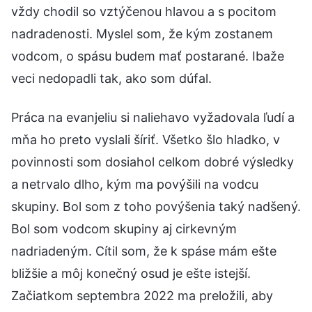
vždy chodil so vztýčenou hlavou a s pocitom
nadradenosti. Myslel som, že kým zostanem
vodcom, o spásu budem mať postarané. Ibaže
veci nedopadli tak, ako som dúfal.
Práca na evanjeliu si naliehavo vyžadovala ľudí a
mňa ho preto vyslali šíriť. Všetko šlo hladko, v
povinnosti som dosiahol celkom dobré výsledky
a netrvalo dlho, kým ma povýšili na vodcu
skupiny. Bol som z toho povýšenia taký nadšený.
Bol som vodcom skupiny aj cirkevným
nadriadeným. Cítil som, že k spáse mám ešte
bližšie a môj konečný osud je ešte istejší.
Začiatkom septembra 2022 ma preložili, aby