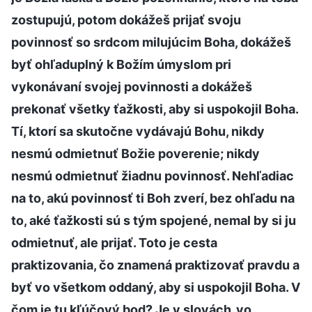
zostupujú, potom dokážeš prijať svoju
povinnosť so srdcom milujúcim Boha, dokážeš
byť ohľaduplný k Božím úmyslom pri
vykonávaní svojej povinnosti a dokážeš
prekonať všetky ťažkosti, aby si uspokojil Boha.
Tí, ktorí sa skutočne vydávajú Bohu, nikdy
nesmú odmietnuť Božie poverenie; nikdy
nesmú odmietnuť žiadnu povinnosť. Nehľadiac
na to, akú povinnosť ti Boh zverí, bez ohľadu na
to, aké ťažkosti sú s tým spojené, nemal by si ju
odmietnuť, ale prijať. Toto je cesta
praktizovania, čo znamená praktizovať pravdu a
byť vo všetkom oddaný, aby si uspokojil Boha. V
čom je tu kľúčový bod? Je v slovách ‚vo