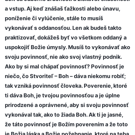
a vstup. Aj keď znášaš ťažkosti alebo únavu,
poníženie či vylúčenie, stále to musíš
vykonávať s oddanosťou. Len ak budeš takto
praktizovať, dokážeš byť vo všetkom oddaný a
uspokojiť Božie úmysly. Musíš to vykonávať ako
svoju povinnosť, nie ako svoj vlastný podnik.
Ako by si mal chápať povinnosť? Povinnosť je
niečo, čo Stvoriteľ – Boh – dáva niekomu robiť;
tak vzniká povinnosť človeka. Poverenie, ktoré
ti dáva Boh, je tvojou povinnosťou a je úplne
prirodzené a oprávnené, aby si svoju povinnosť
vykonával tak, ako to žiada Boh. Ak ti je jasné,
že táto povinnosť je Božím poverením a že toto
je Božia láska a Božie požehnanie, ktoré na teba