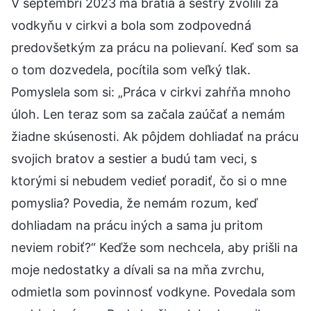
V septembri 2023 ma bratia a sestry zvolili za
vodkyňu v cirkvi a bola som zodpovedná
predovšetkým za prácu na polievaní. Keď som sa
o tom dozvedela, pocítila som veľký tlak.
Pomyslela som si: „Práca v cirkvi zahŕňa mnoho
úloh. Len teraz som sa začala zaúčať a nemám
žiadne skúsenosti. Ak pôjdem dohliadať na prácu
svojich bratov a sestier a budú tam veci, s
ktorými si nebudem vedieť poradiť, čo si o mne
pomyslia? Povedia, že nemám rozum, keď
dohliadam na prácu iných a sama ju pritom
neviem robiť?“ Keďže som nechcela, aby prišli na
moje nedostatky a dívali sa na mňa zvrchu,
odmietla som povinnosť vodkyne. Povedala som