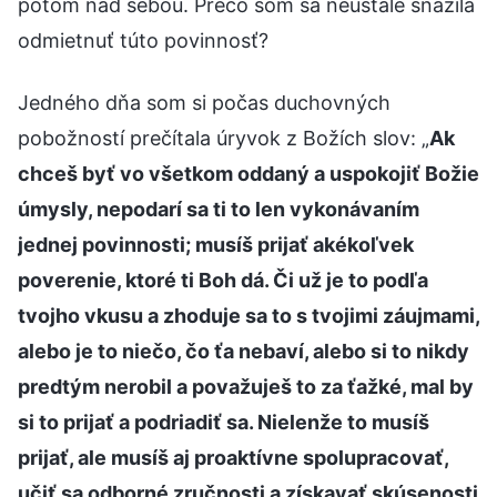
potom nad sebou. Prečo som sa neustále snažila
odmietnuť túto povinnosť?
Jedného dňa som si počas duchovných
pobožností prečítala úryvok z Božích slov: „
Ak
chceš byť vo všetkom oddaný a uspokojiť Božie
úmysly, nepodarí sa ti to len vykonávaním
jednej povinnosti; musíš prijať akékoľvek
poverenie, ktoré ti Boh dá. Či už je to podľa
tvojho vkusu a zhoduje sa to s tvojimi záujmami,
alebo je to niečo, čo ťa nebaví, alebo si to nikdy
predtým nerobil a považuješ to za ťažké, mal by
si to prijať a podriadiť sa. Nielenže to musíš
prijať, ale musíš aj proaktívne spolupracovať,
učiť sa odborné zručnosti a získavať skúsenosti