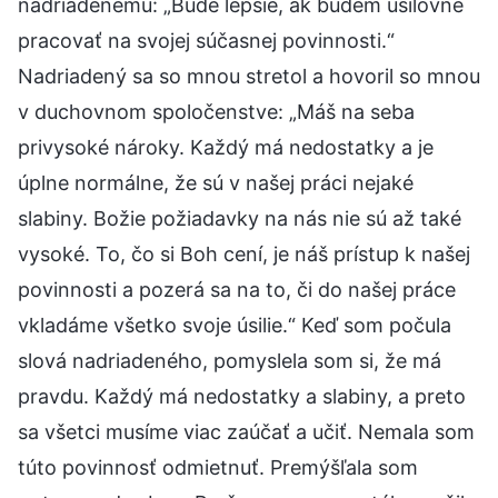
nadriadenému: „Bude lepšie, ak budem usilovne
pracovať na svojej súčasnej povinnosti.“
Nadriadený sa so mnou stretol a hovoril so mnou
v duchovnom spoločenstve: „Máš na seba
privysoké nároky. Každý má nedostatky a je
úplne normálne, že sú v našej práci nejaké
slabiny. Božie požiadavky na nás nie sú až také
vysoké. To, čo si Boh cení, je náš prístup k našej
povinnosti a pozerá sa na to, či do našej práce
vkladáme všetko svoje úsilie.“ Keď som počula
slová nadriadeného, pomyslela som si, že má
pravdu. Každý má nedostatky a slabiny, a preto
sa všetci musíme viac zaúčať a učiť. Nemala som
túto povinnosť odmietnuť. Premýšľala som