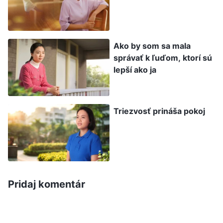
Porovnala som sa s tým. Keď som zistila, že som
bola zvolená za vodkyňu v cirkvi, vedela som, že
vodcovia musia dohliadať na rôzne oblasti práce
Ako by som sa mala
správať k ľuďom, ktorí sú
v cirkvi, ale ja som mala vo všetkých ohľadoch
lepší ako ja
nedostatky, takže som sa obávala, že ak pri
dohliadaní na prácu narazím na problémy, ktoré
nebudem vedieť vyriešiť a nebudem vedieť
Triezvosť prináša pokoj
svojim bratom a sestrám navrhnúť riešenie,
určite sa na mňa budú všetci dívať zhora a
povedia, že som neschopná. Preto som si
hľadala výhovorky a tvrdila, že mnohé úlohy
Pridaj komentár
neviem robiť a na prácu nebudem stačiť. Keď
prišla táto povinnosť, nemyslela som na to, ako
brať ohľad na Božie úmysly a vziať na seba svoju