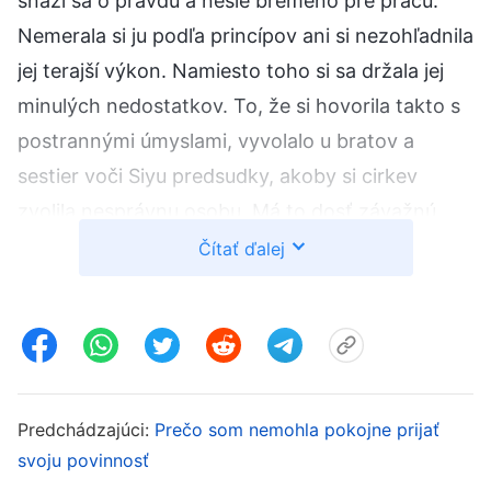
snaží sa o pravdu a nesie bremeno pre prácu.
Nemerala si ju podľa princípov ani si nezohľadnila
jej terajší výkon. Namiesto toho si sa držala jej
minulých nedostatkov. To, že si hovorila takto s
postrannými úmyslami, vyvolalo u bratov a
sestier voči Siyu predsudky, akoby si cirkev
zvolila nesprávnu osobu. Má to dosť závažnú
prirodzenosť a znamená to uvrhnutie volieb do
Čítať ďalej
chaosu. Mala by si nad tým poriadne uvažovať a
dospieť k pochopeniu!“ Cítila som, ako mi pri
sestriných slovách horí tvár. Keďže som si
myslela, že prirodzenosť vynášania súdov nad
vodcami a pracovníkmi spôsobuje vyrušenie,
Predchádzajúci:
Prečo som nemohla pokojne prijať
podkopáva ich a je zlým skutkom, bola som
svoju povinnosť