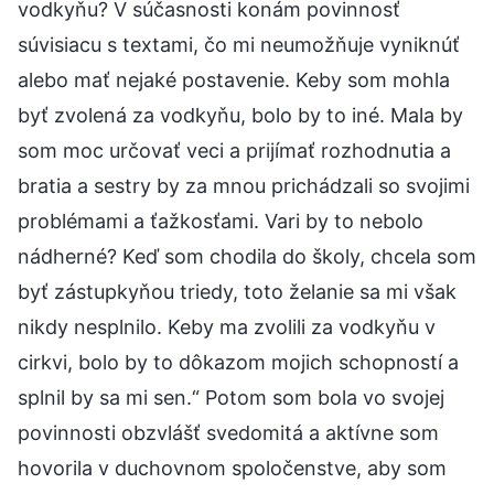
vodkyňu? V súčasnosti konám povinnosť
súvisiacu s textami, čo mi neumožňuje vyniknúť
alebo mať nejaké postavenie. Keby som mohla
byť zvolená za vodkyňu, bolo by to iné. Mala by
som moc určovať veci a prijímať rozhodnutia a
bratia a sestry by za mnou prichádzali so svojimi
problémami a ťažkosťami. Vari by to nebolo
nádherné? Keď som chodila do školy, chcela som
byť zástupkyňou triedy, toto želanie sa mi však
nikdy nesplnilo. Keby ma zvolili za vodkyňu v
cirkvi, bolo by to dôkazom mojich schopností a
splnil by sa mi sen.“ Potom som bola vo svojej
povinnosti obzvlášť svedomitá a aktívne som
hovorila v duchovnom spoločenstve, aby som