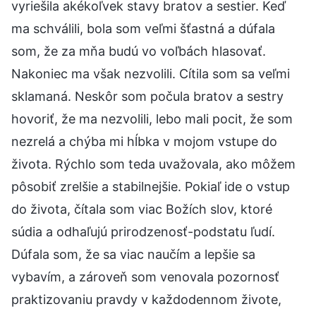
vyriešila akékoľvek stavy bratov a sestier. Keď
ma schválili, bola som veľmi šťastná a dúfala
som, že za mňa budú vo voľbách hlasovať.
Nakoniec ma však nezvolili. Cítila som sa veľmi
sklamaná. Neskôr som počula bratov a sestry
hovoriť, že ma nezvolili, lebo mali pocit, že som
nezrelá a chýba mi hĺbka v mojom vstupe do
života. Rýchlo som teda uvažovala, ako môžem
pôsobiť zrelšie a stabilnejšie. Pokiaľ ide o vstup
do života, čítala som viac Božích slov, ktoré
súdia a odhaľujú prirodzenosť-podstatu ľudí.
Dúfala som, že sa viac naučím a lepšie sa
vybavím, a zároveň som venovala pozornosť
praktizovaniu pravdy v každodennom živote,