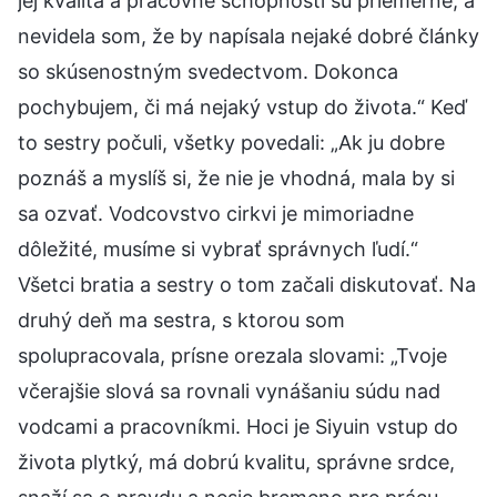
jej kvalita a pracovné schopnosti sú priemerné, a
nevidela som, že by napísala nejaké dobré články
so skúsenostným svedectvom. Dokonca
pochybujem, či má nejaký vstup do života.“ Keď
to sestry počuli, všetky povedali: „Ak ju dobre
poznáš a myslíš si, že nie je vhodná, mala by si
sa ozvať. Vodcovstvo cirkvi je mimoriadne
dôležité, musíme si vybrať správnych ľudí.“
Všetci bratia a sestry o tom začali diskutovať. Na
druhý deň ma sestra, s ktorou som
spolupracovala, prísne orezala slovami: „Tvoje
včerajšie slová sa rovnali vynášaniu súdu nad
vodcami a pracovníkmi. Hoci je Siyuin vstup do
života plytký, má dobrú kvalitu, správne srdce,