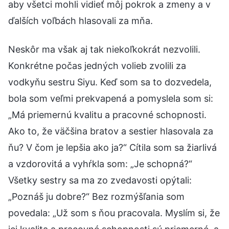
aby všetci mohli vidieť môj pokrok a zmeny a v
ďalších voľbách hlasovali za mňa.
Neskôr ma však aj tak niekoľkokrát nezvolili.
Konkrétne počas jedných volieb zvolili za
vodkyňu sestru Siyu. Keď som sa to dozvedela,
bola som veľmi prekvapená a pomyslela som si:
„Má priemernú kvalitu a pracovné schopnosti.
Ako to, že väčšina bratov a sestier hlasovala za
ňu? V čom je lepšia ako ja?“ Cítila som sa žiarlivá
a vzdorovitá a vyhŕkla som: „Je schopná?“
Všetky sestry sa ma zo zvedavosti opýtali:
„Poznáš ju dobre?“ Bez rozmýšľania som
povedala: „Už som s ňou pracovala. Myslím si, že