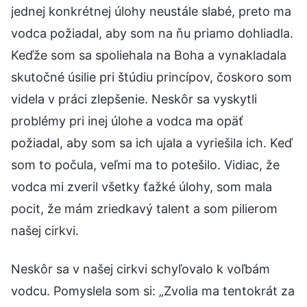
jednej konkrétnej úlohy neustále slabé, preto ma
vodca požiadal, aby som na ňu priamo dohliadla.
Keďže som sa spoliehala na Boha a vynakladala
skutočné úsilie pri štúdiu princípov, čoskoro som
videla v práci zlepšenie. Neskôr sa vyskytli
problémy pri inej úlohe a vodca ma opäť
požiadal, aby som sa ich ujala a vyriešila ich. Keď
som to počula, veľmi ma to potešilo. Vidiac, že
vodca mi zveril všetky ťažké úlohy, som mala
pocit, že mám zriedkavý talent a som pilierom
našej cirkvi.
Neskôr sa v našej cirkvi schyľovalo k voľbám
vodcu. Pomyslela som si: „Zvolia ma tentokrát za