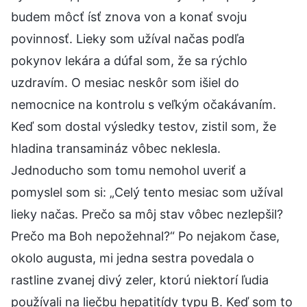
budem môcť ísť znova von a konať svoju
povinnosť. Lieky som užíval načas podľa
pokynov lekára a dúfal som, že sa rýchlo
uzdravím. O mesiac neskôr som išiel do
nemocnice na kontrolu s veľkým očakávaním.
Keď som dostal výsledky testov, zistil som, že
hladina transamináz vôbec neklesla.
Jednoducho som tomu nemohol uveriť a
pomyslel som si: „Celý tento mesiac som užíval
lieky načas. Prečo sa môj stav vôbec nezlepšil?
Prečo ma Boh nepožehnal?“ Po nejakom čase,
okolo augusta, mi jedna sestra povedala o
rastline zvanej divý zeler, ktorú niektorí ľudia
používali na liečbu hepatitídy typu B. Keď som to