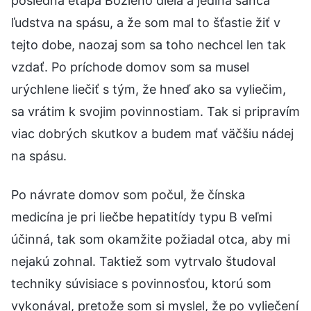
posledná etapa Božieho diela a jediná šanca
ľudstva na spásu, a že som mal to šťastie žiť v
tejto dobe, naozaj som sa toho nechcel len tak
vzdať. Po príchode domov som sa musel
urýchlene liečiť s tým, že hneď ako sa vyliečim,
sa vrátim k svojim povinnostiam. Tak si pripravím
viac dobrých skutkov a budem mať väčšiu nádej
na spásu.
Po návrate domov som počul, že čínska
medicína je pri liečbe hepatitídy typu B veľmi
účinná, tak som okamžite požiadal otca, aby mi
nejakú zohnal. Taktiež som vytrvalo študoval
techniky súvisiace s povinnosťou, ktorú som
vykonával, pretože som si myslel, že po vyliečení