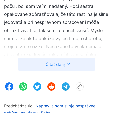
počul, bol som veľmi nadšený. Hoci sestra
opakovane zdôrazňovala, že táto rastlina je silne
jedovatá a pri nesprávnom spracovaní môže
ohroziť život, aj tak som to chcel skúsiť. Myslel
som si, že ak to dokáže vyliečiť moju chorobu,
stojí to za to riziko. Nečakane to však nemalo
absolútne žiadny účinok a cítil som sa úplne
mizerne. Nevedel som prísť na to, prečo sa to
Čítať ďalej
deje. Potom som upadol do negativity. V
modlitbách som nemal čo povedať, boli naozaj
suché; menej som jedol a pil Božie slová,
nechcelo sa mi učiť techniky, ktoré som predtým
vytrvalo študoval, a stále mi chýbala motivácia.
Predchádzajúci:
Napravila som svoje nesprávne
pohľady na vieru v Boha