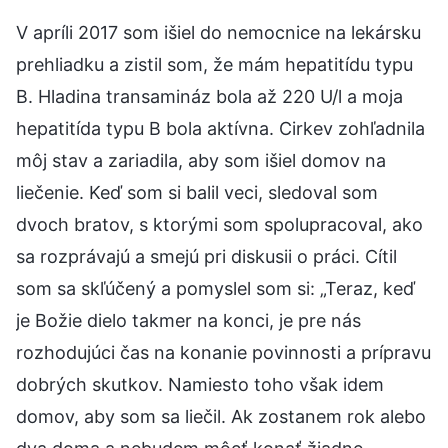
V apríli 2017 som išiel do nemocnice na lekársku
prehliadku a zistil som, že mám hepatitídu typu
B. Hladina transamináz bola až 220 U/l a moja
hepatitída typu B bola aktívna. Cirkev zohľadnila
môj stav a zariadila, aby som išiel domov na
liečenie. Keď som si balil veci, sledoval som
dvoch bratov, s ktorými som spolupracoval, ako
sa rozprávajú a smejú pri diskusii o práci. Cítil
som sa skľúčený a pomyslel som si: „Teraz, keď
je Božie dielo takmer na konci, je pre nás
rozhodujúci čas na konanie povinnosti a prípravu
dobrých skutkov. Namiesto toho však idem
domov, aby som sa liečil. Ak zostanem rok alebo