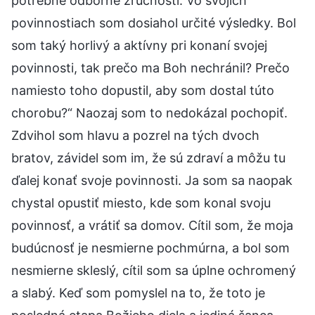
potrebné odborné zručnosti. Vo svojich
povinnostiach som dosiahol určité výsledky. Bol
som taký horlivý a aktívny pri konaní svojej
povinnosti, tak prečo ma Boh nechránil? Prečo
namiesto toho dopustil, aby som dostal túto
chorobu?“ Naozaj som to nedokázal pochopiť.
Zdvihol som hlavu a pozrel na tých dvoch
bratov, závidel som im, že sú zdraví a môžu tu
ďalej konať svoje povinnosti. Ja som sa naopak
chystal opustiť miesto, kde som konal svoju
povinnosť, a vrátiť sa domov. Cítil som, že moja
budúcnosť je nesmierne pochmúrna, a bol som
nesmierne skleslý, cítil som sa úplne ochromený
a slabý. Keď som pomyslel na to, že toto je