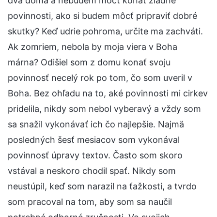
dva doma a nebudem môcť konať žiadne
povinnosti, ako si budem môcť pripraviť dobré
skutky? Keď udrie pohroma, určite ma zachváti.
Ak zomriem, nebola by moja viera v Boha
márna? Odišiel som z domu konať svoju
povinnosť necelý rok po tom, čo som uveril v
Boha. Bez ohľadu na to, aké povinnosti mi cirkev
pridelila, nikdy som nebol vyberavý a vždy som
sa snažil vykonávať ich čo najlepšie. Najmä
posledných šesť mesiacov som vykonával
povinnosť úpravy textov. Často som skoro
vstával a neskoro chodil spať. Nikdy som
neustúpil, keď som narazil na ťažkosti, a tvrdo
som pracoval na tom, aby som sa naučil