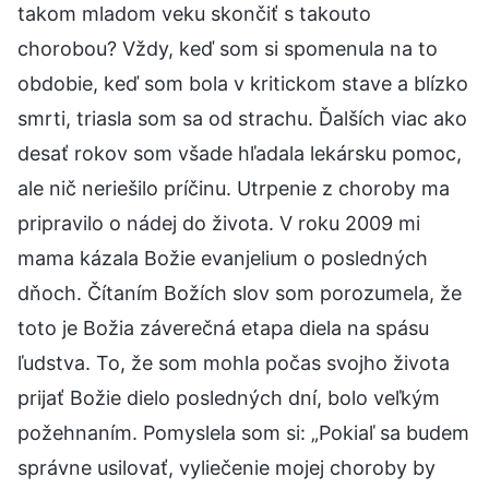
takom mladom veku skončiť s takouto
chorobou? Vždy, keď som si spomenula na to
obdobie, keď som bola v kritickom stave a blízko
smrti, triasla som sa od strachu. Ďalších viac ako
desať rokov som všade hľadala lekársku pomoc,
ale nič neriešilo príčinu. Utrpenie z choroby ma
pripravilo o nádej do života. V roku 2009 mi
mama kázala Božie evanjelium o posledných
dňoch. Čítaním Božích slov som porozumela, že
toto je Božia záverečná etapa diela na spásu
ľudstva. To, že som mohla počas svojho života
prijať Božie dielo posledných dní, bolo veľkým
požehnaním. Pomyslela som si: „Pokiaľ sa budem
správne usilovať, vyliečenie mojej choroby by