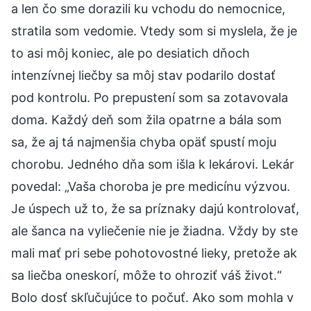
a len čo sme dorazili ku vchodu do nemocnice,
stratila som vedomie. Vtedy som si myslela, že je
to asi môj koniec, ale po desiatich dňoch
intenzívnej liečby sa môj stav podarilo dostať
pod kontrolu. Po prepustení som sa zotavovala
doma. Každý deň som žila opatrne a bála som
sa, že aj tá najmenšia chyba opäť spustí moju
chorobu. Jedného dňa som išla k lekárovi. Lekár
povedal: „Vaša choroba je pre medicínu výzvou.
Je úspech už to, že sa príznaky dajú kontrolovať,
ale šanca na vyliečenie nie je žiadna. Vždy by ste
mali mať pri sebe pohotovostné lieky, pretože ak
sa liečba oneskorí, môže to ohroziť váš život.“
Bolo dosť skľučujúce to počuť. Ako som mohla v