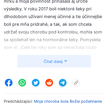
mrku a moja povinnosť prinášala aj určité
výsledky. V roku 2017 boli niektoré lieky pri
dlhodobom užívaní menej účinné a tie účinnejšie
boli pre mňa pridrahé, a tak, ak som chcela
udržať svoju chorobu pod kontrolou, mohla som
sa spoliehať len na hormonálne lieky. Pomyslela
som si: „Celé tie roky som sa nenechala touto
chorobou obmedzovať a vytrvala som v konaní
Čítať ďalej
svojej povinnosti. Možno Boh uvidí, ako sa Mu
vydávam a jedného dňa moju chorobu vylieči.
Potom budem môcť konať svoju povinnosť ako
normálny človek. No nebolo by to úžasné!“
Práve keď som o tom snívala, moja choroba sa
nielenže nezlepšila, ale zhoršila sa. Keďže som
Predchádzajúci:
Moja choroba bola Božie požehnanie