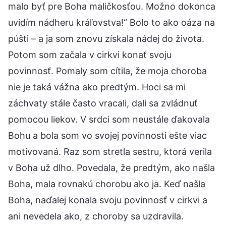
malo byť pre Boha maličkosťou. Možno dokonca
uvidím nádheru kráľovstva!“ Bolo to ako oáza na
púšti – a ja som znovu získala nádej do života.
Potom som začala v cirkvi konať svoju
povinnosť. Pomaly som cítila, že moja choroba
nie je taká vážna ako predtým. Hoci sa mi
záchvaty stále často vracali, dali sa zvládnuť
pomocou liekov. V srdci som neustále ďakovala
Bohu a bola som vo svojej povinnosti ešte viac
motivovaná. Raz som stretla sestru, ktorá verila
v Boha už dlho. Povedala, že predtým, ako našla
Boha, mala rovnakú chorobu ako ja. Keď našla
Boha, naďalej konala svoju povinnosť v cirkvi a
ani nevedela ako, z choroby sa uzdravila.