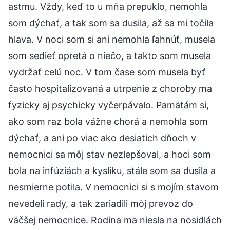
astmu. Vždy, keď to u mňa prepuklo, nemohla
som dýchať, a tak som sa dusila, až sa mi točila
hlava. V noci som si ani nemohla ľahnúť, musela
som sedieť opretá o niečo, a takto som musela
vydržať celú noc. V tom čase som musela byť
často hospitalizovaná a utrpenie z choroby ma
fyzicky aj psychicky vyčerpávalo. Pamätám si,
ako som raz bola vážne chorá a nemohla som
dýchať, a ani po viac ako desiatich dňoch v
nemocnici sa môj stav nezlepšoval, a hoci som
bola na infúziách a kyslíku, stále som sa dusila a
nesmierne potila. V nemocnici si s mojím stavom
nevedeli rady, a tak zariadili môj prevoz do
väčšej nemocnice. Rodina ma niesla na nosidlách