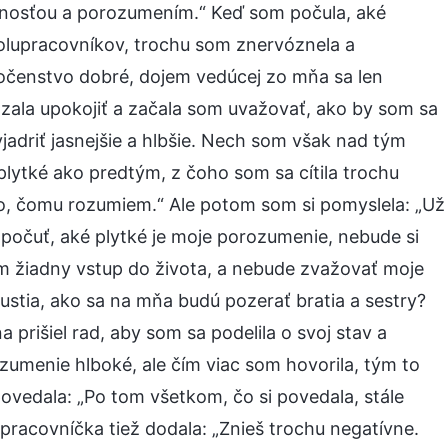
senosťou a porozumením.“ Keď som počula, aké
olupracovníkov, trochu som znervóznela a
čenstvo dobré, dojem vedúcej zo mňa sa len
ázala upokojiť a začala som uvažovať, ako by som sa
driť jasnejšie a hlbšie. Nech som však nad tým
lytké ako predtým, z čoho som sa cítila trochu
to, čomu rozumiem.“ Ale potom som si pomyslela: „Už
počuť, aké plytké je moje porozumenie, nebude si
m žiadny vstup do života, a nebude zvažovať moje
stia, ako sa na mňa budú pozerať bratia a sestry?
 prišiel rad, aby som sa podelila o svoj stav a
umenie hlboké, ale čím viac som hovorila, tým to
ovedala: „Po tom všetkom, čo si povedala, stále
upracovníčka tiež dodala: „Znieš trochu negatívne.