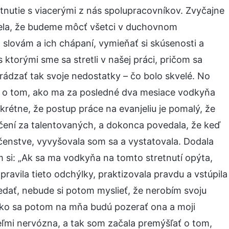
nutie s viacerými z nás spolupracovníkov. Zvyčajne
yslela, že budeme môcť všetci v duchovnom
lovám a ich chápaní, vymieňať si skúsenosti a
ktorými sme sa stretli v našej práci, pričom sa
ádzať tak svoje nedostatky – čo bolo skvelé. No
m o tom, ako ma za posledné dva mesiace vodkyňa
krétne, že postup práce na evanjeliu je pomalý, že
načení za talentovaných, a dokonca povedala, že keď
enstve, vyvyšovala som sa a vystatovala. Dodala
m si: „Ak sa ma vodkyňa na tomto stretnutí opýta,
avila tieto odchýlky, praktizovala pravdu a vstúpila
edať, nebude si potom myslieť, že nerobím svoju
Ako sa potom na mňa budú pozerať ona a moji
eľmi nervózna, a tak som začala premýšľať o tom,