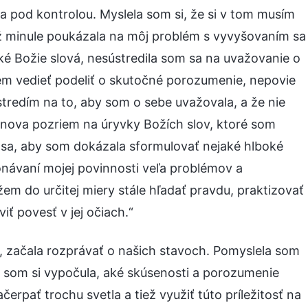
a pod kontrolou. Myslela som si, že si v tom musím
ež minule poukázala na môj problém s vyvyšovaním sa
ké Božie slová, nesústredila som sa na uvažovanie o
em vedieť podeliť o skutočné porozumenie, nepovie
stredím na to, aby som o sebe uvažovala, a že nie
 znova pozriem na úryvky Božích slov, ktoré som
ť sa, aby som dokázala sformulovať nejaké hlboké
konávaní mojej povinnosti veľa problémov a
m do určitej miery stále hľadať pravdu, praktizovať
iť povesť v jej očiach.“
, začala rozprávať o našich stavoch. Pomyslela som
y som si vypočula, aké skúsenosti a porozumenie
rpať trochu svetla a tiež využiť túto príležitosť na