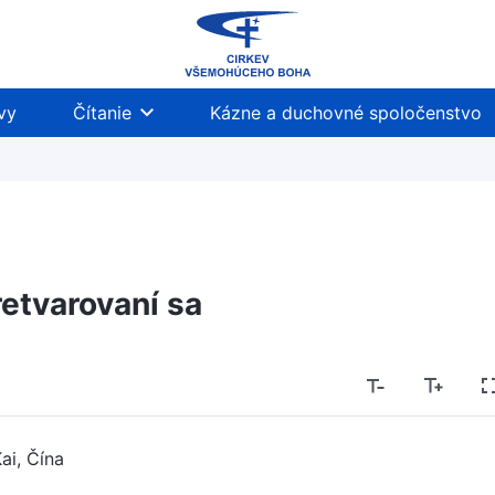
vy
Čítanie
Kázne a duchovné spoločenstvo
etvarovaní sa
ai, Čína