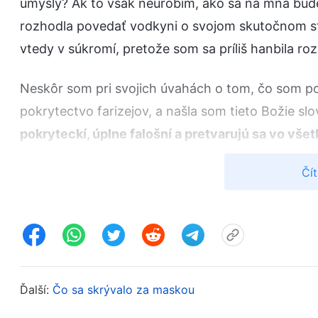
úmysly? Ak to však neurobím, ako sa na mňa bud
rozhodla povedať vodkyni o svojom skutočnom st
vtedy v súkromí, pretože som sa príliš hanbila ro
Neskôr som pri svojich úvahách o tom, čo som poč
pokrytectvo farizejov, a našla som tieto Božie slo
pokryteckí, úplne falošní a pretvarujú sa vo všet
dobrí, láskaví a pozitívni. Sú takí aj naozaj? Roz
Čít
prejavuje a zjavuje, je falošné a je to všetko len 
pravá tvár? Skrýva sa hlboko v ich srdciach, kde 
a všetko je falošné, no oklamať môžu len ľudí; B
nepraktizujú ani nezažívajú Božie slová, nemôžu
ako milo ich slová znejú, nie sú pravdou-realitou,
Ďalší:
Čo sa skrývalo za maskou
zameriavajú len na omieľanie slov a učení a opič
kázne, takže ich prednes slov a učení sa len v 