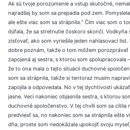
Ak sú tvoje porozumenie a vstup skutočné, nemala b
najradšej by som sa prepadla pod zem. Pomyslela 
ale ešte viac som sa strápnila.“ Čím viac som o t
dúfala, že sa stretnutie čoskoro skončí. Vodkyňa
zisťovať, ako som vyriešila jeden nahlasovací list
dobre poznám, takže o tom môžem porozprávať a t
zapojená aj sestra, s ktorou som spolupracovala 
že to ona mala o tejto situácii duchovné spoločens
som sa strápnila, takže si tentoraz musím napravi
zapojila a odpovedala. No v tej dychtivosti ukáza
jasne. Veci nakoniec objasnila sestra, s ktorou s
duchovné spoločenstvo. V tej chvíli som sa cítila n
predviesť sa, no nakoniec som sa strápnila ešte 
dňa, proste som nedokázala upokojiť svoju myseľ