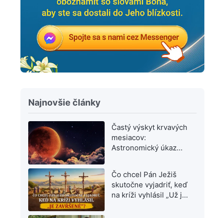
Najnovšie články
Častý výskyt krvavých
mesiacov:
Astronomický úkaz
alebo varovanie
posledných dní?
Čo chcel Pán Ježiš
skutočne vyjadriť, keď
na kríži vyhlásil „Už je
dokonané“?