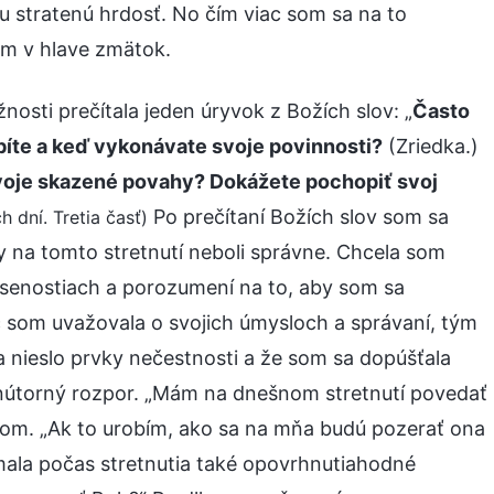
u stratenú hrdosť. No čím viac som sa na to
om v hlave zmätok.
sti prečítala jeden úryvok z Božích slov: „
Často
bíte a keď vykonávate svoje povinnosti?
(Zriedka.)
voje skazené povahy? Dokážete pochopiť svoj
Po prečítaní Božích slov som sa
h dní. Tretia časť)
y na tomto stretnutí neboli správne. Chcela som
úsenostiach a porozumení na to, aby som sa
c som uvažovala o svojich úmysloch a správaní, tým
ia nieslo prvky nečestnosti a že som sa dopúšťala
vnútorný rozpor. „Mám na dnešnom stretnutí povedať
som. „Ak to urobím, ako sa na mňa budú pozerať ona
 mala počas stretnutia také opovrhnutiahodné