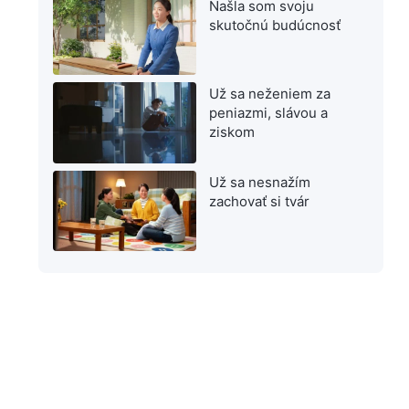
Našla som svoju
skutočnú budúcnosť
Už sa neženiem za
peniazmi, slávou a
ziskom
Už sa nesnažím
zachovať si tvár