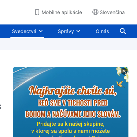
Mobilné aplikácie
Slovenčina
Svedectvá
Správy
O nás