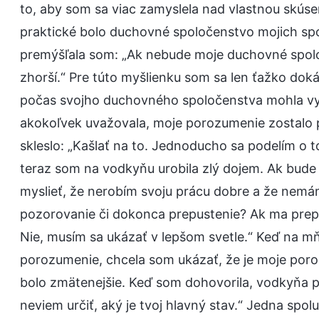
to, aby som sa viac zamyslela nad vlastnou skú
praktické bolo duchovné spoločenstvo mojich sp
premýšľala som: „Ak nebude moje duchovné spolo
zhorší.“ Pre túto myšlienku som sa len ťažko dok
počas svojho duchovného spoločenstva mohla vyja
akokoľvek uvažovala, moje porozumenie zostalo p
skleslo: „Kašlať na to. Jednoducho sa podelím o 
teraz som na vodkyňu urobila zlý dojem. Ak bude 
myslieť, že nerobím svoju prácu dobre a že nemá
pozorovanie či dokonca prepustenie? Ak ma prepu
Nie, musím sa ukázať v lepšom svetle.“ Keď na mňa
porozumenie, chcela som ukázať, že je moje poroz
bolo zmätenejšie. Keď som dohovorila, vodkyňa p
neviem určiť, aký je tvoj hlavný stav.“ Jedna spol