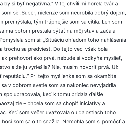
y si byť negatívna.“ V tej chvíli mi horela tvár a
som si: „Super, nielenže som neurobila dobrý dojem,
om premýšľala, tým trápnejšie som sa cítila. Len som
 sa ma potom prestala pýtať na môj stav a začala
. Pomyslela som si: „Situáciu ohľadom toho nahlásenia
rochu sa predviesť. Do tejto veci však bola
– ak prehovorí ako prvá, nebude si vodkyňa myslieť,
tvo a že ju vyriešila? Nie, musím hovoriť prvá. Už
ť reputáciu.“ Pri tejto myšlienke som sa okamžite
ť sa v dobrom svetle som sa nakoniec nevyjadrila
om spolupracovala, keď k tomu pridala ďalšie
aozaj zle – chcela som sa chopiť iniciatívy a
viac. Keď som večer uvažovala o udalostiach toho
, hoci som sa o to snažila. Nemohla som si pomôcť a