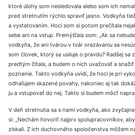
ktoré úlohy som nesledovala alebo som ich nemal
pred stretnutím rýchlo spraviť jasno. Vodkyňa ti
a vystatovaním. Hoci som si potom prečítala neja
sebe ani na vstup. Premýšľala som: „Ak sa nebud
vodkyňa, že ani tvárou v tvár orezávaniu sa nesú
som človek, ktorý sa usiluje o pravdu? Radšej sa
predtým čítala, a budem o nich uvažovať a snaži
poznanie. Takto vodkyňa uvidí, že hoci je pri vy
odhaľujem skazené povahy, nakoniec aj tak dokáže
ju a vstupovať do nej. Takto si budem môcť naprav
V deň stretnutia sa s nami vodkyňa, ako zvyčajne
si: „Nechám hovoriť najprv spolupracovníkov, ab
získali. Z ich duchovného spoločenstva môžem nače