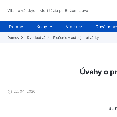
Vítame všetkých, ktorí túžia po Božom zjavení!
Domov
Knihy
Videá
Chválospe
Domov
Svedectvá
Riešenie vlastnej pretvárky
Úvahy o pr
22. 04. 2026
Su K