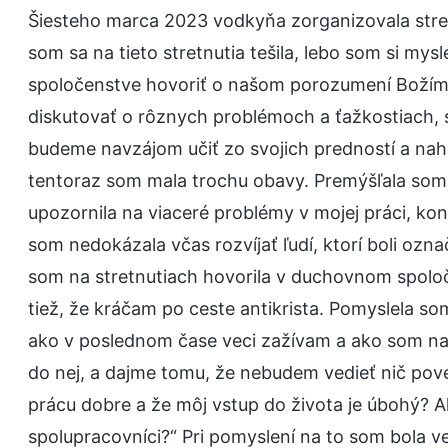
Šiesteho marca 2023 vodkyňa zorganizovala stret
som sa na tieto stretnutia tešila, lebo som si m
spoločenstve hovoriť o našom porozumení Božím s
diskutovať o rôznych problémoch a ťažkostiach, s 
budeme navzájom učiť zo svojich predností a nahr
tentoraz som mala trochu obavy. Premýšľala so
upozornila na viaceré problémy v mojej práci, kon
som nedokázala včas rozvíjať ľudí, ktorí boli oz
som na stretnutiach hovorila v duchovnom spoloč
tiež, že kráčam po ceste antikrista. Pomyslela so
ako v poslednom čase veci zažívam a ako som napr
do nej, a dajme tomu, že nebudem vedieť nič pov
prácu dobre a že môj vstup do života je úbohý? 
spolupracovníci?“ Pri pomyslení na to som bola v