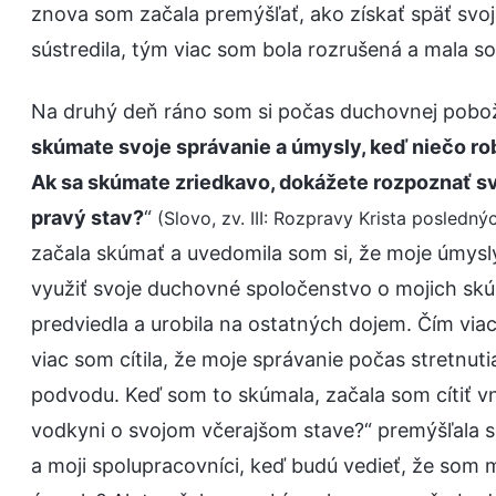
znova som začala premýšľať, ako získať späť svoj
sústredila, tým viac som bola rozrušená a mala s
Na druhý deň ráno som si počas duchovnej pobožno
skúmate svoje správanie a úmysly, keď niečo ro
Ak sa skúmate zriedkavo, dokážete rozpoznať s
pravý stav?
“
(Slovo, zv. III: Rozpravy Krista poslednýc
začala skúmať a uvedomila som si, že moje úmysl
využiť svoje duchovné spoločenstvo o mojich sk
predviedla a urobila na ostatných dojem. Čím via
viac som cítila, že moje správanie počas stretnut
podvodu. Keď som to skúmala, začala som cítiť 
vodkyni o svojom včerajšom stave?“ premýšľala 
a moji spolupracovníci, keď budú vedieť, že som