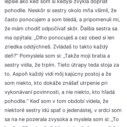
lepšie ako keď som si kedysi zvykla dopriať
pohodlie. Neskôr si sestry okolo mňa všimli, že
často ponocujem a som bledá, a pripomenuli mi,
že mám chodiť odpočívať skôr. Ďalšia sestra sa
ma opýtala: „Dlho ponocuješ a cez obed si len
zriedka oddýchneš. Zvládaš to takto každý
deň?“ Pomyslela som si: „Takže moji bratia a
sestry vidia, že trpím. Tieto útrapy teda stoja za
to. Aspoň každý vidí môj kajúcny postoj a že
som niekto, kto dokáže znášať utrpenie pri
vykonávaní povinnosti, a nie niekto, kto hľadá
pohodlie.“ Keď som v tom období videla, že
niektoré sestry idú spať o jedenástej, v srdci som
sa na ne pozerala zvysoka a myslela som si: „To