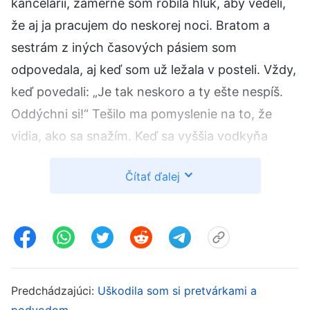
kancelárii, zámerne som robila hluk, aby vedeli,
že aj ja pracujem do neskorej noci. Bratom a
sestrám z iných časových pásiem som
odpovedala, aj keď som už ležala v posteli. Vždy,
keď povedali: „Je tak neskoro a ty ešte nespíš.
Oddýchni si!“ Tešilo ma pomyslenie na to, že
vidia, ako sa snažím. Keď sa vyššia vodkyňa
neskôr opýtala na môj výkon, nech moja práca
Čítať ďalej
dopadla akokoľvek, môj postoj k vykonávaniu
povinností bol považovaný za správny. Aj keď sa
nedostavili žiadne úspechy, rozhodne som tvrdo
pracovala. Samozrejme, bratia a sestry chválili
moje kajúcne správanie a vnímali ma ako
vodkyňu, ktorá odvádza skutočnú prácu. Pri
Predchádzajúci:
Uškodila som si pretvárkami a
podvodom