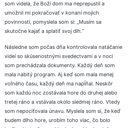
som videla, že Boží dom ma neprepustil a
umožnil mi pokračovať v konaní mojich
povinností, pomyslela som si: „Musím sa
skutočne kajať a splatiť svoj dlh.“
Následne som počas dňa kontrolovala natáčanie
videí so skúsenostnými svedectvami a v noci
som prechádzala dokumenty. Každý deň som
mala nabitý program. Aj keď som mala menej
voľného času, každý deň ma napĺňal. Neskôr
som každú noc zostávala hore do druhej alebo
tretej ráno a vstávala okolo siedmej ráno. Vtedy
som nepociťovala únavu. Myslela som si, že keď
budem dlho hore, urobím toho viac, čo bolo