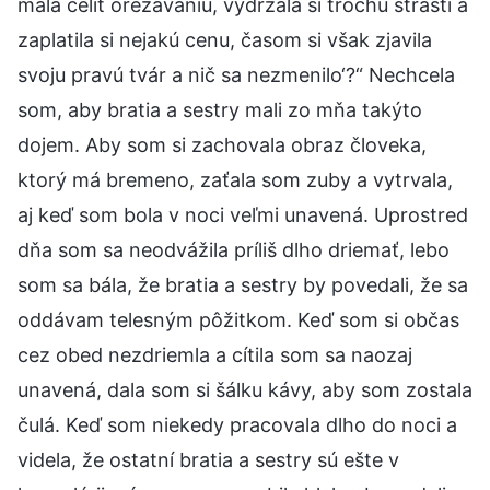
mala čeliť orezávaniu, vydržala si trochu strastí a
zaplatila si nejakú cenu, časom si však zjavila
svoju pravú tvár a nič sa nezmenilo‘?“ Nechcela
som, aby bratia a sestry mali zo mňa takýto
dojem. Aby som si zachovala obraz človeka,
ktorý má bremeno, zaťala som zuby a vytrvala,
aj keď som bola v noci veľmi unavená. Uprostred
dňa som sa neodvážila príliš dlho driemať, lebo
som sa bála, že bratia a sestry by povedali, že sa
oddávam telesným pôžitkom. Keď som si občas
cez obed nezdriemla a cítila som sa naozaj
unavená, dala som si šálku kávy, aby som zostala
čulá. Keď som niekedy pracovala dlho do noci a
videla, že ostatní bratia a sestry sú ešte v