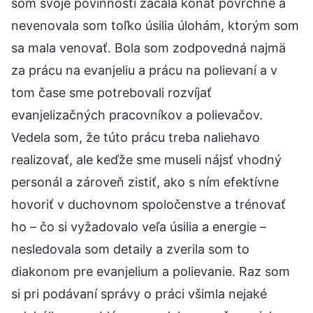
som svoje povinnosti začala konať povrchne a
nevenovala som toľko úsilia úlohám, ktorým som
sa mala venovať. Bola som zodpovedná najmä
za prácu na evanjeliu a prácu na polievaní a v
tom čase sme potrebovali rozvíjať
evanjelizačných pracovníkov a polievačov.
Vedela som, že túto prácu treba naliehavo
realizovať, ale keďže sme museli nájsť vhodný
personál a zároveň zistiť, ako s ním efektívne
hovoriť v duchovnom spoločenstve a trénovať
ho – čo si vyžadovalo veľa úsilia a energie –
nesledovala som detaily a zverila som to
diakonom pre evanjelium a polievanie. Raz som
si pri podávaní správy o práci všimla nejaké