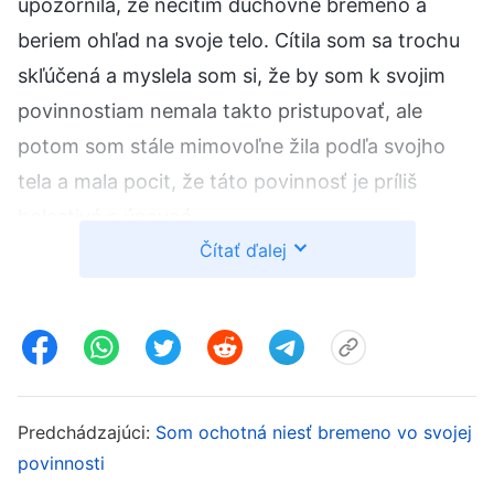
upozornila, že necítim duchovné bremeno a
beriem ohľad na svoje telo. Cítila som sa trochu
skľúčená a myslela som si, že by som k svojim
povinnostiam nemala takto pristupovať, ale
potom som stále mimovoľne žila podľa svojho
tela a mala pocit, že táto povinnosť je príliš
bolestivá a únavná.
Čítať ďalej
Neskôr ma jedna sestra nahlásila a po tom, čo
vyššie vedenie overilo a prešetrilo situáciu, ma na
základe môjho stáleho správania prepustilo.
Vodca mi prečítal pasáž z Božích slov: „
Ak ľudia
vo svojej viere v Boha Mu neodovzdajú svoje
Predchádzajúci:
Som ochotná niesť bremeno vo svojej
srdcia, ak ich srdcia nie sú s Bohom a Jeho
povinnosti
bremeno nepovažujú za svoje, tak jediné, čoho