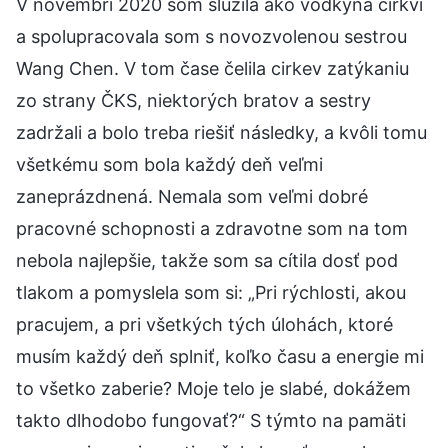
V novembri 2020 som slúžila ako vodkyňa cirkvi
a spolupracovala som s novozvolenou sestrou
Wang Chen. V tom čase čelila cirkev zatýkaniu
zo strany ČKS, niektorých bratov a sestry
zadržali a bolo treba riešiť následky, a kvôli tomu
všetkému som bola každý deň veľmi
zaneprázdnená. Nemala som veľmi dobré
pracovné schopnosti a zdravotne som na tom
nebola najlepšie, takže som sa cítila dosť pod
tlakom a pomyslela som si: „Pri rýchlosti, akou
pracujem, a pri všetkých tých úlohách, ktoré
musím každý deň splniť, koľko času a energie mi
to všetko zaberie? Moje telo je slabé, dokážem
takto dlhodobo fungovať?“ S týmto na pamäti