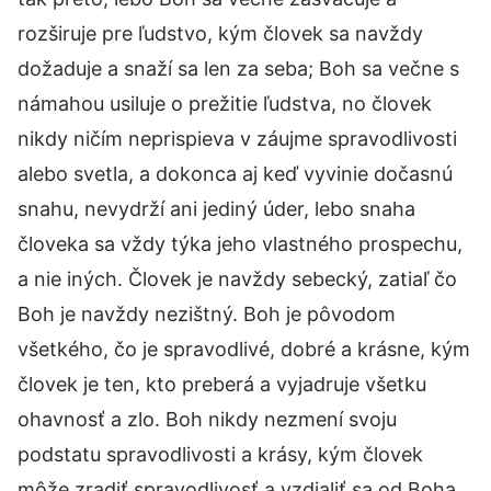
rozširuje pre ľudstvo, kým človek sa navždy
dožaduje a snaží sa len za seba; Boh sa večne s
námahou usiluje o prežitie ľudstva, no človek
nikdy ničím neprispieva v záujme spravodlivosti
alebo svetla, a dokonca aj keď vyvinie dočasnú
snahu, nevydrží ani jediný úder, lebo snaha
človeka sa vždy týka jeho vlastného prospechu,
a nie iných. Človek je navždy sebecký, zatiaľ čo
Boh je navždy nezištný. Boh je pôvodom
všetkého, čo je spravodlivé, dobré a krásne, kým
človek je ten, kto preberá a vyjadruje všetku
ohavnosť a zlo. Boh nikdy nezmení svoju
podstatu spravodlivosti a krásy, kým človek
môže zradiť spravodlivosť a vzdialiť sa od Boha