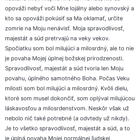
opováži nebyť voči Mne lojálny alebo synovský a
kto sa opováži pokúsiť sa Ma oklamať, určite
zomrie na Moju nenávisť. Moja spravodlivosť,
majestát a súd pretrvajú na veky vekov.
Spočiatku som bol milujúci a milosrdný, ale to nie
je povaha Mojej úplnej božskej prirodzenosti.
Spravodlivosť, majestát a súd tvoria len Moju
povahu, úplného samotného Boha. Počas Veku
milosti som bol milujúci a milosrdný. Kvôli dielu,
ktoré som musel dokončiť, som oplýval milujúcou
láskavosťou a milosrdenstvom. Neskôr však už
nebolo nič také potrebné (a odvtedy už nikdy).
Je to všetko spravodlivosť, majestát a súd, a to
je úplná povaha Mojej normálnej ľudskej