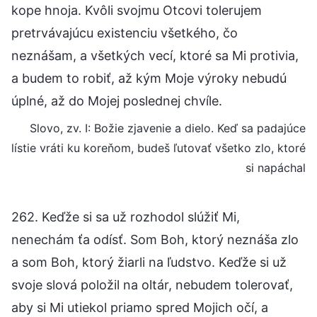
kope hnoja. Kvôli svojmu Otcovi tolerujem
pretrvávajúcu existenciu všetkého, čo
neznášam, a všetkých vecí, ktoré sa Mi protivia,
a budem to robiť, až kým Moje výroky nebudú
úplné, až do Mojej poslednej chvíle.
Slovo, zv. I: Božie zjavenie a dielo. Keď sa padajúce
lístie vráti ku koreňom, budeš ľutovať všetko zlo, ktoré
si napáchal
262. Keďže si sa už rozhodol slúžiť Mi,
nenechám ťa odísť. Som Boh, ktorý neznáša zlo
a som Boh, ktorý žiarli na ľudstvo. Keďže si už
svoje slová položil na oltár, nebudem tolerovať,
aby si Mi utiekol priamo spred Mojich očí, a