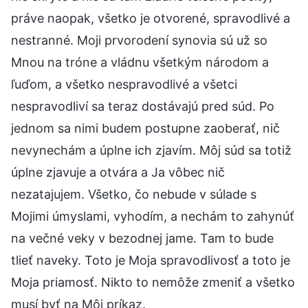
práve naopak, všetko je otvorené, spravodlivé a
nestranné. Moji prvorodení synovia sú už so
Mnou na tróne a vládnu všetkým národom a
ľuďom, a všetko nespravodlivé a všetci
nespravodliví sa teraz dostávajú pred súd. Po
jednom sa nimi budem postupne zaoberať, nič
nevynechám a úplne ich zjavím. Môj súd sa totiž
úplne zjavuje a otvára a Ja vôbec nič
nezatajujem. Všetko, čo nebude v súlade s
Mojimi úmyslami, vyhodím, a nechám to zahynúť
na večné veky v bezodnej jame. Tam to bude
tlieť naveky. Toto je Moja spravodlivosť a toto je
Moja priamosť. Nikto to nemôže zmeniť a všetko
musí byť na Môj príkaz.