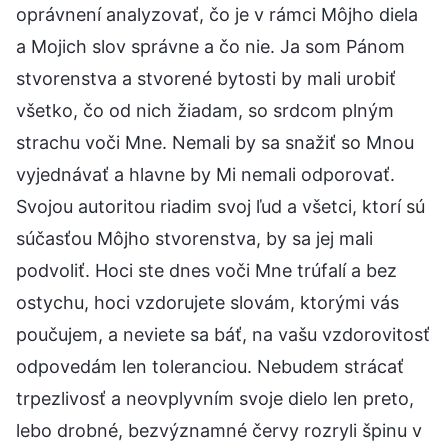
oprávnení analyzovať, čo je v rámci Môjho diela
a Mojich slov správne a čo nie. Ja som Pánom
stvorenstva a stvorené bytosti by mali urobiť
všetko, čo od nich žiadam, so srdcom plným
strachu voči Mne. Nemali by sa snažiť so Mnou
vyjednávať a hlavne by Mi nemali odporovať.
Svojou autoritou riadim svoj ľud a všetci, ktorí sú
súčasťou Môjho stvorenstva, by sa jej mali
podvoliť. Hoci ste dnes voči Mne trúfalí a bez
ostychu, hoci vzdorujete slovám, ktorými vás
poučujem, a neviete sa báť, na vašu vzdorovitosť
odpovedám len toleranciou. Nebudem strácať
trpezlivosť a neovplyvním svoje dielo len preto,
lebo drobné, bezvýznamné červy rozryli špinu v