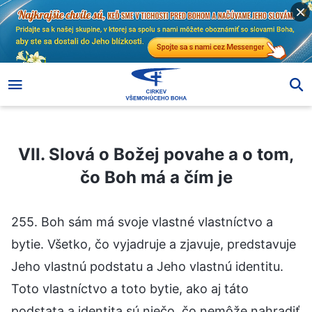
VII. Slová o Božej povahe a o tom, čo Boh má a čím je
VII. Slová o Božej povahe a o tom,
čo Boh má a čím je
255. Boh sám má svoje vlastné vlastníctvo a
bytie. Všetko, čo vyjadruje a zjavuje, predstavuje
Jeho vlastnú podstatu a Jeho vlastnú identitu.
Toto vlastníctvo a toto bytie, ako aj táto
podstata a identita sú niečo, čo nemôže nahradiť