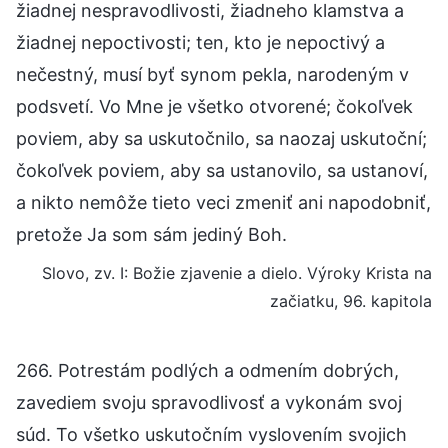
žiadnej nespravodlivosti, žiadneho klamstva a
žiadnej nepoctivosti; ten, kto je nepoctivý a
nečestný, musí byť synom pekla, narodeným v
podsvetí. Vo Mne je všetko otvorené; čokoľvek
poviem, aby sa uskutočnilo, sa naozaj uskutoční;
čokoľvek poviem, aby sa ustanovilo, sa ustanoví,
a nikto nemôže tieto veci zmeniť ani napodobniť,
pretože Ja som sám jediný Boh.
Slovo, zv. I: Božie zjavenie a dielo. Výroky Krista na
začiatku, 96. kapitola
266. Potrestám podlých a odmením dobrých,
zavediem svoju spravodlivosť a vykonám svoj
súd. To všetko uskutočním vyslovením svojich