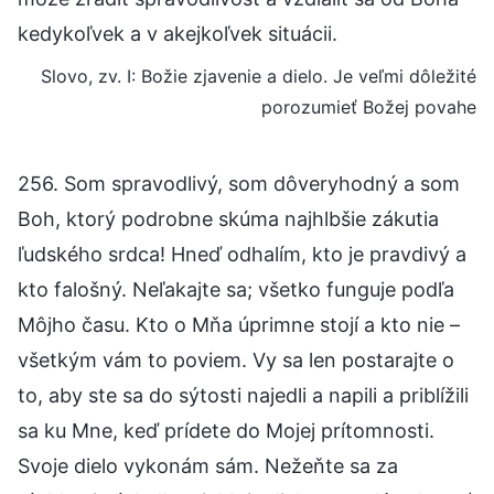
kedykoľvek a v akejkoľvek situácii.
Slovo, zv. I: Božie zjavenie a dielo. Je veľmi dôležité
porozumieť Božej povahe
256. Som spravodlivý, som dôveryhodný a som
Boh, ktorý podrobne skúma najhlbšie zákutia
ľudského srdca! Hneď odhalím, kto je pravdivý a
kto falošný. Neľakajte sa; všetko funguje podľa
Môjho času. Kto o Mňa úprimne stojí a kto nie –
všetkým vám to poviem. Vy sa len postarajte o
to, aby ste sa do sýtosti najedli a napili a priblížili
sa ku Mne, keď prídete do Mojej prítomnosti.
Svoje dielo vykonám sám. Nežeňte sa za