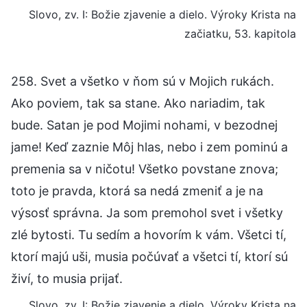
Slovo, zv. I: Božie zjavenie a dielo. Výroky Krista na
začiatku, 53. kapitola
258. Svet a všetko v ňom sú v Mojich rukách.
Ako poviem, tak sa stane. Ako nariadim, tak
bude. Satan je pod Mojimi nohami, v bezodnej
jame! Keď zaznie Môj hlas, nebo i zem pominú a
premenia sa v ničotu! Všetko povstane znova;
toto je pravda, ktorá sa nedá zmeniť a je na
výsosť správna. Ja som premohol svet i všetky
zlé bytosti. Tu sedím a hovorím k vám. Všetci tí,
ktorí majú uši, musia počúvať a všetci tí, ktorí sú
živí, to musia prijať.
Slovo, zv. I: Božie zjavenie a dielo. Výroky Krista na