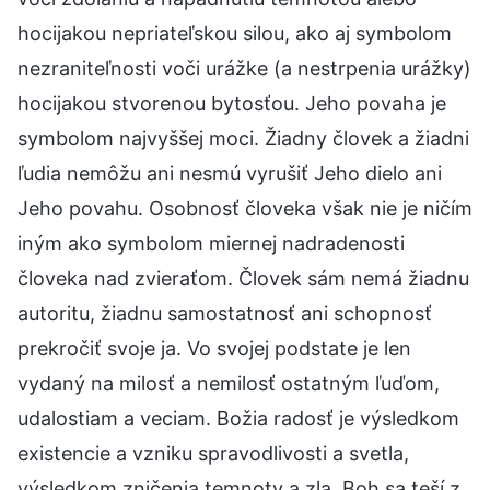
hocijakou nepriateľskou silou, ako aj symbolom
nezraniteľnosti voči urážke (a nestrpenia urážky)
hocijakou stvorenou bytosťou. Jeho povaha je
symbolom najvyššej moci. Žiadny človek a žiadni
ľudia nemôžu ani nesmú vyrušiť Jeho dielo ani
Jeho povahu. Osobnosť človeka však nie je ničím
iným ako symbolom miernej nadradenosti
človeka nad zvieraťom. Človek sám nemá žiadnu
autoritu, žiadnu samostatnosť ani schopnosť
prekročiť svoje ja. Vo svojej podstate je len
vydaný na milosť a nemilosť ostatným ľuďom,
udalostiam a veciam. Božia radosť je výsledkom
existencie a vzniku spravodlivosti a svetla,
výsledkom zničenia temnoty a zla. Boh sa teší z