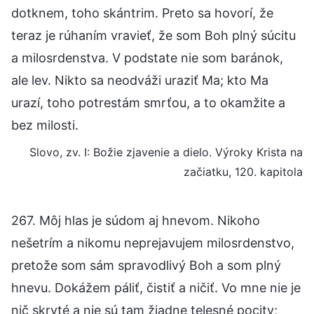
dotknem, toho skántrim. Preto sa hovorí, že
teraz je rúhaním vravieť, že som Boh plný súcitu
a milosrdenstva. V podstate nie som baránok,
ale lev. Nikto sa neodváži uraziť Ma; kto Ma
urazí, toho potrestám smrťou, a to okamžite a
bez milosti.
Slovo, zv. I: Božie zjavenie a dielo. Výroky Krista na
začiatku, 120. kapitola
267. Môj hlas je súdom aj hnevom. Nikoho
nešetrím a nikomu neprejavujem milosrdenstvo,
pretože som sám spravodlivý Boh a som plný
hnevu. Dokážem páliť, čistiť a ničiť. Vo mne nie je
nič skryté a nie sú tam žiadne telesné pocity;