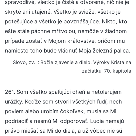
spravodlivé, všetko je čisté a otvorené, nič nie je
skryté ani utajené. Všetko je svieže, všetko je
potešujúce a všetko je povznášajúce. Nikto, kto
ešte stále páchne mŕtvolou, nemôže v žiadnom
prípade zostať v Mojom kráľovstve, pričom mu
namiesto toho bude vládnuť Moja železná palica.
Slovo, zv. I: Božie zjavenie a dielo. Výroky Krista na
začiatku, 70. kapitola
261. Som všetko spaľujúci oheň a netolerujem
urážky. Keďže som stvoril všetkých ľudí, nech
poviem alebo urobím čokoľvek, musia sa Mi
podriadiť a nesmú Mi odporovať. Ľudia nemajú
právo miešať sa Mi do diela, a už vôbec nie sú