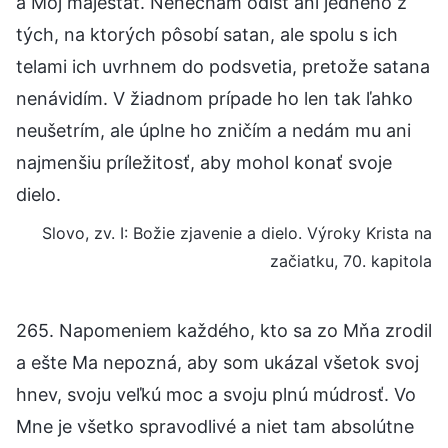
a Môj majestát. Nenechám odísť ani jedného z
tých, na ktorých pôsobí satan, ale spolu s ich
telami ich uvrhnem do podsvetia, pretože satana
nenávidím. V žiadnom prípade ho len tak ľahko
neušetrím, ale úplne ho zničím a nedám mu ani
najmenšiu príležitosť, aby mohol konať svoje
dielo.
Slovo, zv. I: Božie zjavenie a dielo. Výroky Krista na
začiatku, 70. kapitola
265. Napomeniem každého, kto sa zo Mňa zrodil
a ešte Ma nepozná, aby som ukázal všetok svoj
hnev, svoju veľkú moc a svoju plnú múdrosť. Vo
Mne je všetko spravodlivé a niet tam absolútne