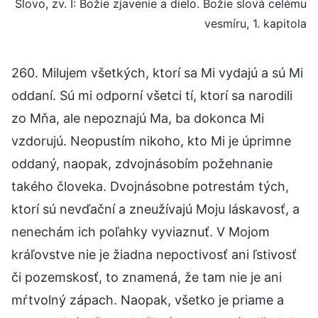
Slovo, zv. I: Božie zjavenie a dielo. Božie slová celému
vesmíru, 1. kapitola
260. Milujem všetkých, ktorí sa Mi vydajú a sú Mi
oddaní. Sú mi odporní všetci tí, ktorí sa narodili
zo Mňa, ale nepoznajú Ma, ba dokonca Mi
vzdorujú. Neopustím nikoho, kto Mi je úprimne
oddaný, naopak, zdvojnásobím požehnanie
takého človeka. Dvojnásobne potrestám tých,
ktorí sú nevďační a zneužívajú Moju láskavosť, a
nenechám ich poľahky vyviaznuť. V Mojom
kráľovstve nie je žiadna nepoctivosť ani ľstivosť
či pozemskosť, to znamená, že tam nie je ani
mŕtvolný zápach. Naopak, všetko je priame a