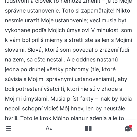
ľudstvom a človek to nemôže zmeniť – je to Moje
správne ustanovenie. Toto si zapamätajte! Nikto
nesmie uraziť Moje ustanovenie; veci musia byť
vykonané podľa Mojich úmyslov! V minulosti som
k vám bol príliš mierny a stretli ste sa len s Mojimi
slovami. Slová, ktoré som povedal o zrazení ľudí
na zem, sa ešte nestali. Ale oddnes nastanú
jedna po druhej všetky pohromy (tie, ktoré
súvisia s Mojimi správnymi ustanoveniami), aby
boli potrestaní všetci tí, ktorí nie sú v zhode s
Mojimi úmyslami. Musia prísť fakty – inak by ľudia
neboli schopní vidieť Môj hnev, len by neustále
hýrili. Toto je krok Môjho plánu riadenia a je to
spôsob, ktorým vykonávam ďalší krok svojho