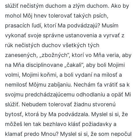
slúžiť nečistým duchom a zlým duchom. Ako by
mohol Môj hnev tolerovať takých psích,
prasacích ľudí, ktorí Ma podvádzajú? Musím
vykonať svoje správne ustanovenia a vyrvať z
rúk nečistých duchov všetkých tých
zanesených, „zbožných“, ktorí vo Mňa veria, aby
na Mňa disciplinovane „čakali“, aby boli Mojimi
volmi, Mojimi koňmi, a boli vydaní na milosť a
nemilosť Môjmu zabíjaniu. Nechám ťa vrátiť sa k
svojmu predchádzajúcemu odhodlaniu a opäť Mi
slúžiť. Nebudem tolerovať žiadnu stvorenú
bytosť, ktorá by Ma podvádzala. Myslel si si, že
môžeš len tak bezhlavo klásť požiadavky a
klamať predo Mnou? Myslel si si, že som nepočul