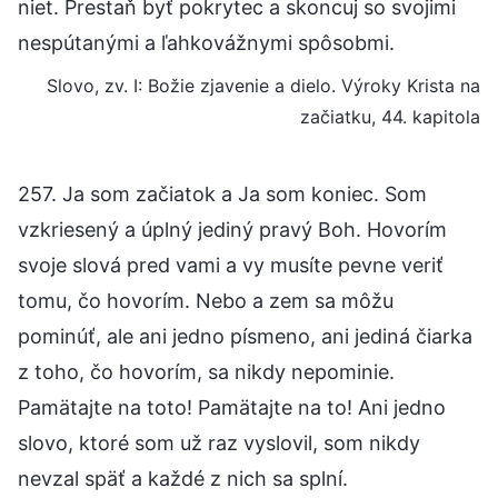
niet. Prestaň byť pokrytec a skoncuj so svojimi
nespútanými a ľahkovážnymi spôsobmi.
Slovo, zv. I: Božie zjavenie a dielo. Výroky Krista na
začiatku, 44. kapitola
257. Ja som začiatok a Ja som koniec. Som
vzkriesený a úplný jediný pravý Boh. Hovorím
svoje slová pred vami a vy musíte pevne veriť
tomu, čo hovorím. Nebo a zem sa môžu
pominúť, ale ani jedno písmeno, ani jediná čiarka
z toho, čo hovorím, sa nikdy nepominie.
Pamätajte na toto! Pamätajte na to! Ani jedno
slovo, ktoré som už raz vyslovil, som nikdy
nevzal späť a každé z nich sa splní.