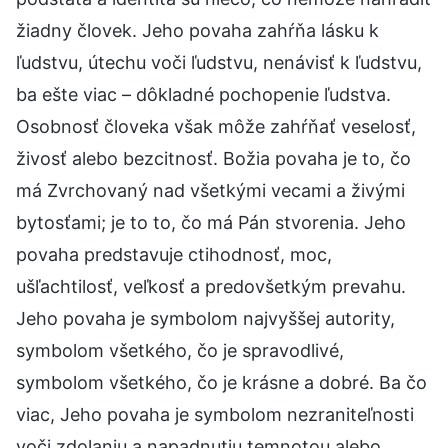
žiadny človek. Jeho povaha zahŕňa lásku k
ľudstvu, útechu voči ľudstvu, nenávisť k ľudstvu,
ba ešte viac – dôkladné pochopenie ľudstva.
Osobnosť človeka však môže zahŕňať veselosť,
živosť alebo bezcitnosť. Božia povaha je to, čo
má Zvrchovaný nad všetkými vecami a živými
bytosťami; je to to, čo má Pán stvorenia. Jeho
povaha predstavuje ctihodnosť, moc,
ušľachtilosť, veľkosť a predovšetkým prevahu.
Jeho povaha je symbolom najvyššej autority,
symbolom všetkého, čo je spravodlivé,
symbolom všetkého, čo je krásne a dobré. Ba čo
viac, Jeho povaha je symbolom nezraniteľnosti
voči zdolaniu a napadnutiu temnotou alebo