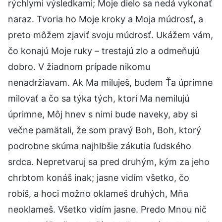
rýchlymi výsledkami; Moje dielo sa nedá vykonať
naraz. Tvoria ho Moje kroky a Moja múdrosť, a
preto môžem zjaviť svoju múdrosť. Ukážem vám,
čo konajú Moje ruky – trestajú zlo a odmeňujú
dobro. V žiadnom prípade nikomu
nenadržiavam. Ak Ma miluješ, budem Ťa úprimne
milovať a čo sa týka tých, ktorí Ma nemilujú
úprimne, Môj hnev s nimi bude naveky, aby si
večne pamätali, že som pravý Boh, Boh, ktorý
podrobne skúma najhlbšie zákutia ľudského
srdca. Nepretvaruj sa pred druhým, kým za jeho
chrbtom konáš inak; jasne vidím všetko, čo
robíš, a hoci možno oklameš druhých, Mňa
neoklameš. Všetko vidím jasne. Predo Mnou nič