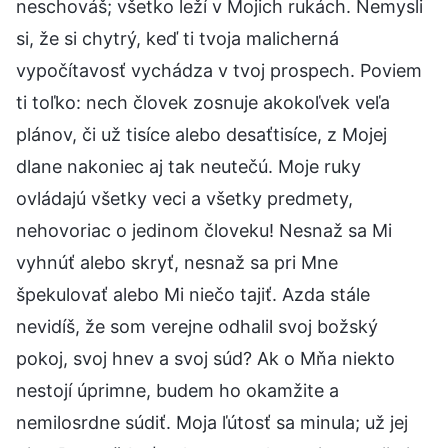
neschováš; všetko leží v Mojich rukách. Nemysli
si, že si chytrý, keď ti tvoja malicherná
vypočítavosť vychádza v tvoj prospech. Poviem
ti toľko: nech človek zosnuje akokoľvek veľa
plánov, či už tisíce alebo desaťtisíce, z Mojej
dlane nakoniec aj tak neutečú. Moje ruky
ovládajú všetky veci a všetky predmety,
nehovoriac o jedinom človeku! Nesnaž sa Mi
vyhnúť alebo skryť, nesnaž sa pri Mne
špekulovať alebo Mi niečo tajiť. Azda stále
nevidíš, že som verejne odhalil svoj božský
pokoj, svoj hnev a svoj súd? Ak o Mňa niekto
nestojí úprimne, budem ho okamžite a
nemilosrdne súdiť. Moja ľútosť sa minula; už jej