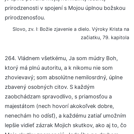
prirodzenosti v spojení s Mojou úplnou božskou
prirodzenosťou.
Slovo, zv. I: Božie zjavenie a dielo. Výroky Krista na
začiatku, 79. kapitola
264. Vládnem všetkému, Ja som múdry Boh,
ktorý má plnú autoritu, a k nikomu nie som
zhovievavý; som absolútne nemilosrdný, úplne
zbavený osobných citov. S každým
zaobchádzam spravodlivo, s priamosťou a
majestátom (nech hovorí akokoľvek dobre,
nenechám ho odísť), a každému zatiaľ umožním
lepšie vidieť zázrak Mojich skutkov, ako aj to, čo