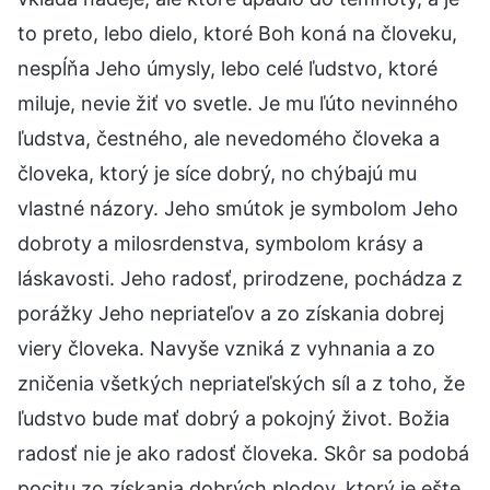
to preto, lebo dielo, ktoré Boh koná na človeku,
nespĺňa Jeho úmysly, lebo celé ľudstvo, ktoré
miluje, nevie žiť vo svetle. Je mu ľúto nevinného
ľudstva, čestného, ale nevedomého človeka a
človeka, ktorý je síce dobrý, no chýbajú mu
vlastné názory. Jeho smútok je symbolom Jeho
dobroty a milosrdenstva, symbolom krásy a
láskavosti. Jeho radosť, prirodzene, pochádza z
porážky Jeho nepriateľov a zo získania dobrej
viery človeka. Navyše vzniká z vyhnania a zo
zničenia všetkých nepriateľských síl a z toho, že
ľudstvo bude mať dobrý a pokojný život. Božia
radosť nie je ako radosť človeka. Skôr sa podobá
pocitu zo získania dobrých plodov, ktorý je ešte