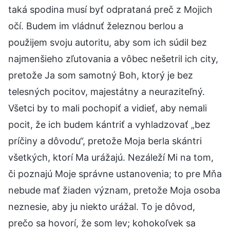
taká spodina musí byť odprataná preč z Mojich
očí. Budem im vládnuť železnou berlou a
použijem svoju autoritu, aby som ich súdil bez
najmenšieho zľutovania a vôbec nešetril ich city,
pretože Ja som samotný Boh, ktorý je bez
telesných pocitov, majestátny a neuraziteľný.
Všetci by to mali pochopiť a vidieť, aby nemali
pocit, že ich budem kántriť a vyhladzovať „bez
príčiny a dôvodu“, pretože Moja berla skántri
všetkých, ktorí Ma urážajú. Nezáleží Mi na tom,
či poznajú Moje správne ustanovenia; to pre Mňa
nebude mať žiaden význam, pretože Moja osoba
neznesie, aby ju niekto urážal. To je dôvod,
prečo sa hovorí, že som lev; kohokoľvek sa