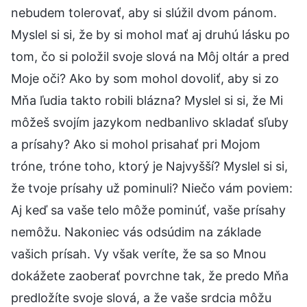
nebudem tolerovať, aby si slúžil dvom pánom.
Myslel si si, že by si mohol mať aj druhú lásku po
tom, čo si položil svoje slová na Môj oltár a pred
Moje oči? Ako by som mohol dovoliť, aby si zo
Mňa ľudia takto robili blázna? Myslel si si, že Mi
môžeš svojím jazykom nedbanlivo skladať sľuby
a prísahy? Ako si mohol prisahať pri Mojom
tróne, tróne toho, ktorý je Najvyšší? Myslel si si,
že tvoje prísahy už pominuli? Niečo vám poviem:
Aj keď sa vaše telo môže pominúť, vaše prísahy
nemôžu. Nakoniec vás odsúdim na základe
vašich prísah. Vy však veríte, že sa so Mnou
dokážete zaoberať povrchne tak, že predo Mňa
predložíte svoje slová, a že vaše srdcia môžu