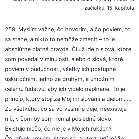
začiatku, 15. kapitola
259. Myslím vážne, čo hovorím, a čo poviem, to
sa stane, a nikto to nemôže zmeniť – to je
absolútne platná pravda. Či už ide o slová, ktoré
som povedal v minulosti, alebo o slová, ktoré
poviem v budúcnosti, všetky ich postupne
uskutočním, jedno za druhým, a umožním
celému ľudstvu, aby ich videlo naplnené. To je
princíp, ktorý stojí za Mojimi slovami a dielom. …
Zo všetkého, čo sa vo vesmíre deje, neexistuje
nič, v čom by som nemal posledné slovo.
Existuje niečo, čo nie je v Mojich rukách?
Čokoľvek poviem, stane sa, a kto z ľudí môže