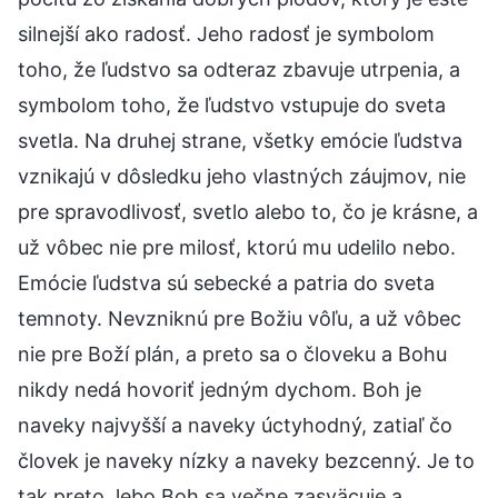
silnejší ako radosť. Jeho radosť je symbolom
toho, že ľudstvo sa odteraz zbavuje utrpenia, a
symbolom toho, že ľudstvo vstupuje do sveta
svetla. Na druhej strane, všetky emócie ľudstva
vznikajú v dôsledku jeho vlastných záujmov, nie
pre spravodlivosť, svetlo alebo to, čo je krásne, a
už vôbec nie pre milosť, ktorú mu udelilo nebo.
Emócie ľudstva sú sebecké a patria do sveta
temnoty. Nevzniknú pre Božiu vôľu, a už vôbec
nie pre Boží plán, a preto sa o človeku a Bohu
nikdy nedá hovoriť jedným dychom. Boh je
naveky najvyšší a naveky úctyhodný, zatiaľ čo
človek je naveky nízky a naveky bezcenný. Je to
tak preto, lebo Boh sa večne zasväcuje a