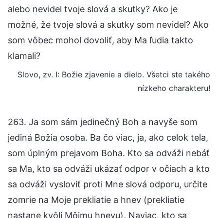
alebo nevidel tvoje slová a skutky? Ako je
možné, že tvoje slová a skutky som nevidel? Ako
som vôbec mohol dovoliť, aby Ma ľudia takto
klamali?
Slovo, zv. I: Božie zjavenie a dielo. Všetci ste takého
nízkeho charakteru!
263. Ja som sám jedinečný Boh a navyše som
jediná Božia osoba. Ba čo viac, ja, ako celok tela,
som úplným prejavom Boha. Kto sa odváži nebáť
sa Ma, kto sa odváži ukázať odpor v očiach a kto
sa odváži vysloviť proti Mne slová odporu, určite
zomrie na Moje prekliatie a hnev (prekliatie
nastane kvôli Môjmu hnevu). Naviac, kto sa