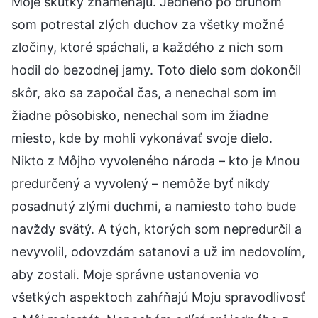
Moje skutky znamenajú. Jedného po druhom
som potrestal zlých duchov za všetky možné
zločiny, ktoré spáchali, a každého z nich som
hodil do bezodnej jamy. Toto dielo som dokončil
skôr, ako sa započal čas, a nenechal som im
žiadne pôsobisko, nenechal som im žiadne
miesto, kde by mohli vykonávať svoje dielo.
Nikto z Môjho vyvoleného národa – kto je Mnou
predurčený a vyvolený – nemôže byť nikdy
posadnutý zlými duchmi, a namiesto toho bude
navždy svätý. A tých, ktorých som nepredurčil a
nevyvolil, odovzdám satanovi a už im nedovolím,
aby zostali. Moje správne ustanovenia vo
všetkých aspektoch zahŕňajú Moju spravodlivosť