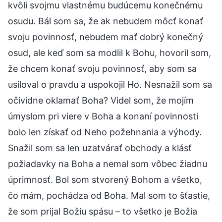
kvôli svojmu vlastnému budúcemu konečnému
osudu. Bál som sa, že ak nebudem môcť konať
svoju povinnosť, nebudem mať dobrý konečný
osud, ale keď som sa modlil k Bohu, hovoril som,
že chcem konať svoju povinnosť, aby som sa
usiloval o pravdu a uspokojil Ho. Nesnažil som sa
očividne oklamať Boha? Videl som, že mojím
úmyslom pri viere v Boha a konaní povinnosti
bolo len získať od Neho požehnania a výhody.
Snažil som sa len uzatvárať obchody a klásť
požiadavky na Boha a nemal som vôbec žiadnu
úprimnosť. Bol som stvorený Bohom a všetko,
čo mám, pochádza od Boha. Mal som to šťastie,
že som prijal Božiu spásu – to všetko je Božia