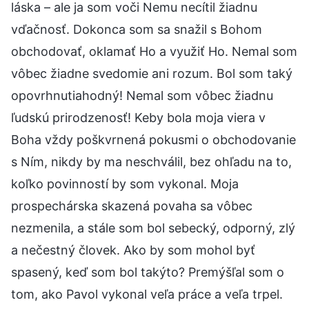
láska – ale ja som voči Nemu necítil žiadnu
vďačnosť. Dokonca som sa snažil s Bohom
obchodovať, oklamať Ho a využiť Ho. Nemal som
vôbec žiadne svedomie ani rozum. Bol som taký
opovrhnutiahodný! Nemal som vôbec žiadnu
ľudskú prirodzenosť! Keby bola moja viera v
Boha vždy poškvrnená pokusmi o obchodovanie
s Ním, nikdy by ma neschválil, bez ohľadu na to,
koľko povinností by som vykonal. Moja
prospechárska skazená povaha sa vôbec
nezmenila, a stále som bol sebecký, odporný, zlý
a nečestný človek. Ako by som mohol byť
spasený, keď som bol takýto? Premýšľal som o
tom, ako Pavol vykonal veľa práce a veľa trpel.