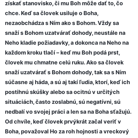
získať stanovisko, či mu Boh môže dať to, čo
chce. Keď sa človek usiluje o Boha,
nezaobchádza s Ním ako s Bohom. Vždy sa
snaží s Bohom uzatvárať dohody, neustále na
Neho kladie požiadavky, a dokonca na Neho na
každom kroku tlačí – keď mu Boh podá prst,
človek mu chmatne celú ruku. Ako sa človek
snaží uzatvárať s Bohom dohody, tak sa s Ním
súčasne aj háda, a sú aj takí ľudia, ktorí, keď ich
postihnú skúšky alebo sa ocitnú v určitých
situáciách, často zoslabnú, sú negatívni, sú
nedbalí vo svojej práci a len sa na Boha sťažujú.
Od chvíle, keď človek prvýkrát začal veriť v
Boha, považoval Ho za roh hojnosti a vreckový