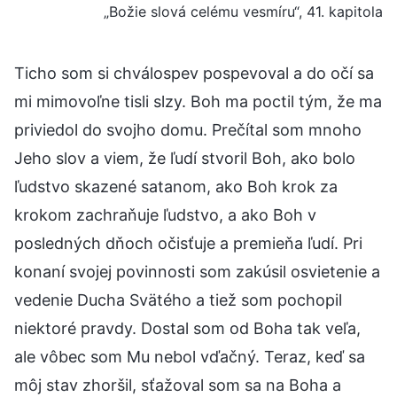
„Božie slová celému vesmíru“, 41. kapitola
Ticho som si chválospev pospevoval a do očí sa
mi mimovoľne tisli slzy. Boh ma poctil tým, že ma
priviedol do svojho domu. Prečítal som mnoho
Jeho slov a viem, že ľudí stvoril Boh, ako bolo
ľudstvo skazené satanom, ako Boh krok za
krokom zachraňuje ľudstvo, a ako Boh v
posledných dňoch očisťuje a premieňa ľudí. Pri
konaní svojej povinnosti som zakúsil osvietenie a
vedenie Ducha Svätého a tiež som pochopil
niektoré pravdy. Dostal som od Boha tak veľa,
ale vôbec som Mu nebol vďačný. Teraz, keď sa
môj stav zhoršil, sťažoval som sa na Boha a