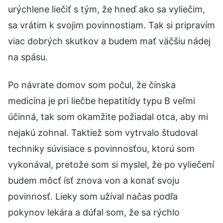
urýchlene liečiť s tým, že hneď ako sa vyliečim,
sa vrátim k svojim povinnostiam. Tak si pripravím
viac dobrých skutkov a budem mať väčšiu nádej
na spásu.
Po návrate domov som počul, že čínska
medicína je pri liečbe hepatitídy typu B veľmi
účinná, tak som okamžite požiadal otca, aby mi
nejakú zohnal. Taktiež som vytrvalo študoval
techniky súvisiace s povinnosťou, ktorú som
vykonával, pretože som si myslel, že po vyliečení
budem môcť ísť znova von a konať svoju
povinnosť. Lieky som užíval načas podľa
pokynov lekára a dúfal som, že sa rýchlo