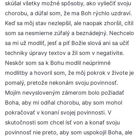
skúšal všetky možné spôsoby, ako vyliečiť svoju
chorobu, a dúfal som, že ma Boh rýchlo uzdraví.
Keď sa môj stav nezlepšil, ale naopak zhoršil, cítil
som sa nesmierne zúfalý a beznádejný. Nechcelo
sa mi už modliť, jesť a piť Božie slová ani sa učiť
techniky úpravy textov a žil som v negativite.
Neskôr som sa k Bohu modlil neúprimné
modlitby a hovoril som, že môj pokrok v živote je
pomalý, pretože nekonám svoju povinnosť.
Mojím nevysloveným zámerom bolo požiadať
Boha, aby mi odňal chorobu, aby som mohol
pokračovať v konaní svojej povinnosti. V
skutočnosti som chcel ísť von a konať svoju
povinnosť nie preto, aby som uspokojil Boha, ale