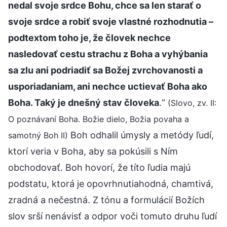
nedal svoje srdce Bohu, chce sa len starať o
svoje srdce a robiť svoje vlastné rozhodnutia –
podtextom toho je, že človek nechce
nasledovať cestu strachu z Boha a vyhýbania
sa zlu ani podriadiť sa Božej zvrchovanosti a
usporiadaniam, ani nechce uctievať Boha ako
Boha. Taký je dnešný stav človeka
.“
(Slovo, zv. II:
O poznávaní Boha. Božie dielo, Božia povaha a
Boh odhalil úmysly a metódy ľudí,
samotný Boh II)
ktorí veria v Boha, aby sa pokúsili s Ním
obchodovať. Boh hovorí, že títo ľudia majú
podstatu, ktorá je opovrhnutiahodná, chamtivá,
zradná a nečestná. Z tónu a formulácií Božích
slov srší nenávisť a odpor voči tomuto druhu ľudí