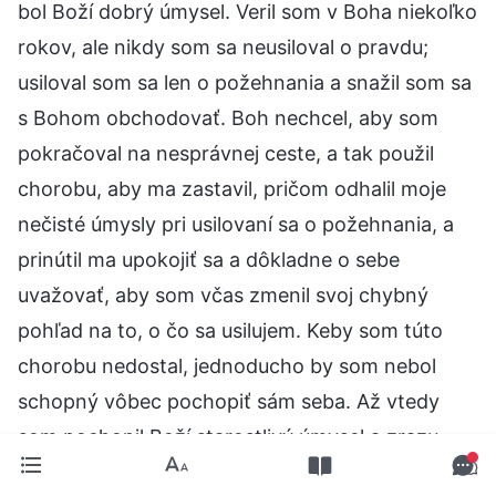
bol Boží dobrý úmysel. Veril som v Boha niekoľko
rokov, ale nikdy som sa neusiloval o pravdu;
usiloval som sa len o požehnania a snažil som sa
s Bohom obchodovať. Boh nechcel, aby som
pokračoval na nesprávnej ceste, a tak použil
chorobu, aby ma zastavil, pričom odhalil moje
nečisté úmysly pri usilovaní sa o požehnania, a
prinútil ma upokojiť sa a dôkladne o sebe
uvažovať, aby som včas zmenil svoj chybný
pohľad na to, o čo sa usilujem. Keby som túto
chorobu nedostal, jednoducho by som nebol
schopný vôbec pochopiť sám seba. Až vtedy
som pochopil Boží starostlivý úmysel a zrazu
moje predchádzajúce nepochopenia a sťažnosti