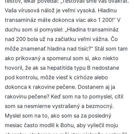
testov, lekár povedal: „Testovali sme vás dvakrát.
Vaša vírusová nálož je veľmi vysoká. Hladinu
transamináz máte dokonca viac ako 1 200!“ V
duchu som si pomyslel: „Hladina transamináz
nad 200 bola už na začiatku veľmi vážna. Čo
môže znamenať hladina nad tisíc?“ Stál som tam
ako prikovaný a spomenul som si, ako niekto
hovoril, že ak sa hepatitída typu B nedostane
pod kontrolu, môže viesť k cirhóze alebo
dokonca k rakovine pečene. Dostanem aj ja
rakovinu pečene? Keď som na to pomyslel, cítil
som sa nesmierne vystrašený a bezmocný.
Myslel som na to, ako som sa za posledný
mesiac často modlil k Bohu, aby vyliečil moju