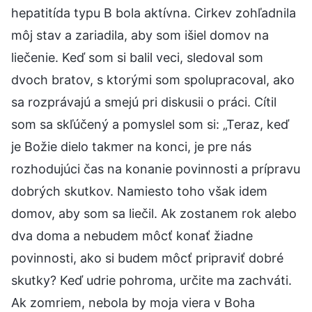
hepatitída typu B bola aktívna. Cirkev zohľadnila
môj stav a zariadila, aby som išiel domov na
liečenie. Keď som si balil veci, sledoval som
dvoch bratov, s ktorými som spolupracoval, ako
sa rozprávajú a smejú pri diskusii o práci. Cítil
som sa skľúčený a pomyslel som si: „Teraz, keď
je Božie dielo takmer na konci, je pre nás
rozhodujúci čas na konanie povinnosti a prípravu
dobrých skutkov. Namiesto toho však idem
domov, aby som sa liečil. Ak zostanem rok alebo
dva doma a nebudem môcť konať žiadne
povinnosti, ako si budem môcť pripraviť dobré
skutky? Keď udrie pohroma, určite ma zachváti.
Ak zomriem, nebola by moja viera v Boha