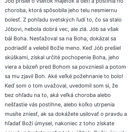
Jób prišiel o všetok majetok a deti a postihla ho
choroba, ktorá spôsobila jeho telu nesmiernu
bolesť. Z pohľadu svetských ľudí to, čo sa stalo
Jóbovi, nebola dobrá vec, ale zlá. Jób sa však
bál Boha. Nesťažoval sa na Boha, dokázal sa
podriadiť a velebil Božie meno. Keď Jób prešiel
skúškami, získal určité pochopenie Boha, jeho
viera a bázeň pred Bohom sa povzniesli a potom
sa mu zjavil Boh. Aké veľké požehnanie to bolo!
Keď som o tom uvažoval, uvedomil som si, že
bez ohľadu na to, aká veľká choroba alebo
nešťastie vás postihne, alebo koľko utrpenia
musíte zniesť, ak sa dokážete usilovať o pravdu a
hľadať Boží úmysel, nakoniec z toho získate