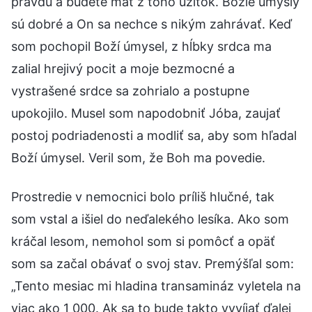
pravdu a budete mať z toho úžitok. Božie úmysly
sú dobré a On sa nechce s nikým zahrávať. Keď
som pochopil Boží úmysel, z hĺbky srdca ma
zalial hrejivý pocit a moje bezmocné a
vystrašené srdce sa zohrialo a postupne
upokojilo. Musel som napodobniť Jóba, zaujať
postoj podriadenosti a modliť sa, aby som hľadal
Boží úmysel. Veril som, že Boh ma povedie.
Prostredie v nemocnici bolo príliš hlučné, tak
som vstal a išiel do neďalekého lesíka. Ako som
kráčal lesom, nemohol som si pomôcť a opäť
som sa začal obávať o svoj stav. Premýšľal som:
„Tento mesiac mi hladina transamináz vyletela na
viac ako 1 000. Ak sa to bude takto vyvíjať ďalej