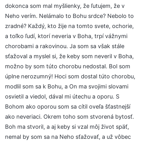
dokonca som mal myšlienky, že ľutujem, že v
Neho verím. Nelámalo to Bohu srdce? Nebolo to
zradné? Každý, kto žije na tomto svete, ochorie,
a toľko ľudí, ktorí neveria v Boha, trpí vážnymi
chorobami a rakovinou. Ja som sa však stále
sťažoval a myslel si, že keby som neveril v Boha,
možno by som túto chorobu nedostal. Bol som
úplne nerozumný! Hoci som dostal túto chorobu,
modlil som sa k Bohu, a On ma svojimi slovami
osvietil a viedol, dával mi útechu a oporu. S
Bohom ako oporou som sa cítil oveľa šťastnejší
ako neveriaci. Okrem toho som stvorená bytosť.
Boh ma stvoril, a aj keby si vzal môj život späť,
nemal by som sa na Neho sťažovať, a už vôbec