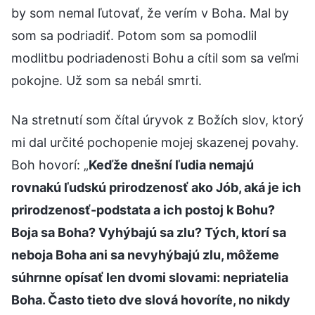
by som nemal ľutovať, že verím v Boha. Mal by
som sa podriadiť. Potom som sa pomodlil
modlitbu podriadenosti Bohu a cítil som sa veľmi
pokojne. Už som sa nebál smrti.
Na stretnutí som čítal úryvok z Božích slov, ktorý
mi dal určité pochopenie mojej skazenej povahy.
Boh hovorí: „
Keďže dnešní ľudia nemajú
rovnakú ľudskú prirodzenosť ako Jób, aká je ich
prirodzenosť-podstata a ich postoj k Bohu?
Boja sa Boha? Vyhýbajú sa zlu? Tých, ktorí sa
neboja Boha ani sa nevyhýbajú zlu, môžeme
súhrnne opísať len dvomi slovami: nepriatelia
Boha. Často tieto dve slová hovoríte, no nikdy