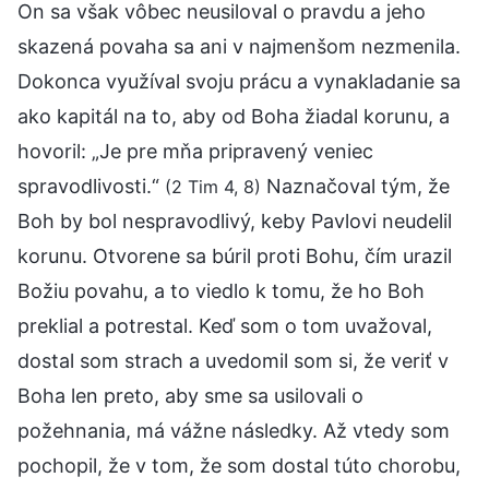
On sa však vôbec neusiloval o pravdu a jeho
skazená povaha sa ani v najmenšom nezmenila.
Dokonca využíval svoju prácu a vynakladanie sa
ako kapitál na to, aby od Boha žiadal korunu, a
hovoril: „Je pre mňa pripravený veniec
spravodlivosti.“
Naznačoval tým, že
(2 Tim 4, 8)
Boh by bol nespravodlivý, keby Pavlovi neudelil
korunu. Otvorene sa búril proti Bohu, čím urazil
Božiu povahu, a to viedlo k tomu, že ho Boh
preklial a potrestal. Keď som o tom uvažoval,
dostal som strach a uvedomil som si, že veriť v
Boha len preto, aby sme sa usilovali o
požehnania, má vážne následky. Až vtedy som
pochopil, že v tom, že som dostal túto chorobu,