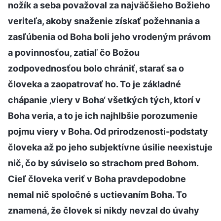
nožík a seba považoval za najväčšieho Božieho
veriteľa, akoby snaženie získať požehnania a
zasľúbenia od Boha boli jeho vrodeným právom
a povinnosťou, zatiaľ čo Božou
zodpovednosťou bolo chrániť, starať sa o
človeka a zaopatrovať ho. To je základné
chápanie ‚viery v Boha‘ všetkých tých, ktorí v
Boha veria, a to je ich najhlbšie porozumenie
pojmu viery v Boha. Od prirodzenosti-podstaty
človeka až po jeho subjektívne úsilie neexistuje
nič, čo by súviselo so strachom pred Bohom.
Cieľ človeka veriť v Boha pravdepodobne
nemal nič spoločné s uctievaním Boha. To
znamená, že človek si nikdy nevzal do úvahy