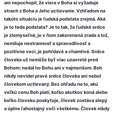
ani nepochopil, že viera v Boha si vyžaduje
strach z Boha a Jeho uctievanie. Vzhľadom na
takúto situáciu je ľudská podstata zrejmá. Aká
je to teda podstata? Je to tak, že ľudské srdce
je zlomyseľné, je v ňom zakorenená zrada a lož,
nemiluje nestrannosť a spravodlivosť a
pozitívne veci, je pohŕdavé a chamtivé. Srdce
človeka už nemôže byť viac uzavreté pred
Bohom; nedal ho Bohu ani v najmenšom. Boh
nikdy nevidel pravé srdce človeka ani nebol
človekom uctievaný. Bez ohľadu na to, akú
veľkú cenu Boh platí, koľko skutkov koná alebo
koľko človeku poskytuje, človek zostáva slepý
a úplne ľahostajný voči všetkému. Človek nikdy