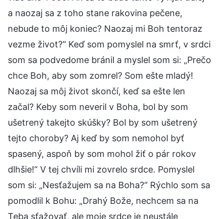
a naozaj sa z toho stane rakovina pečene,
nebude to môj koniec? Naozaj mi Boh tentoraz
vezme život?“ Keď som pomyslel na smrť, v srdci
som sa podvedome bránil a myslel som si: „Prečo
chce Boh, aby som zomrel? Som ešte mladý!
Naozaj sa môj život skončí, keď sa ešte len
začal? Keby som neveril v Boha, bol by som
ušetrený takejto skúšky? Bol by som ušetrený
tejto choroby? Aj keď by som nemohol byť
spasený, aspoň by som mohol žiť o pár rokov
dlhšie!“ V tej chvíli mi zovrelo srdce. Pomyslel
som si: „Nesťažujem sa na Boha?“ Rýchlo som sa
pomodlil k Bohu: „Drahý Bože, nechcem sa na
Teba sťažovať, ale moje srdce je neustále