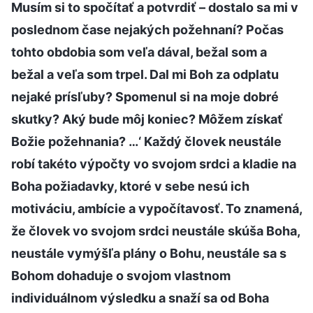
Musím si to spočítať a potvrdiť – dostalo sa mi v
poslednom čase nejakých požehnaní? Počas
tohto obdobia som veľa dával, bežal som a
bežal a veľa som trpel. Dal mi Boh za odplatu
nejaké prísľuby? Spomenul si na moje dobré
skutky? Aký bude môj koniec? Môžem získať
Božie požehnania? …‘ Každý človek neustále
robí takéto výpočty vo svojom srdci a kladie na
Boha požiadavky, ktoré v sebe nesú ich
motiváciu, ambície a vypočítavosť. To znamená,
že človek vo svojom srdci neustále skúša Boha,
neustále vymýšľa plány o Bohu, neustále sa s
Bohom dohaduje o svojom vlastnom
individuálnom výsledku a snaží sa od Boha