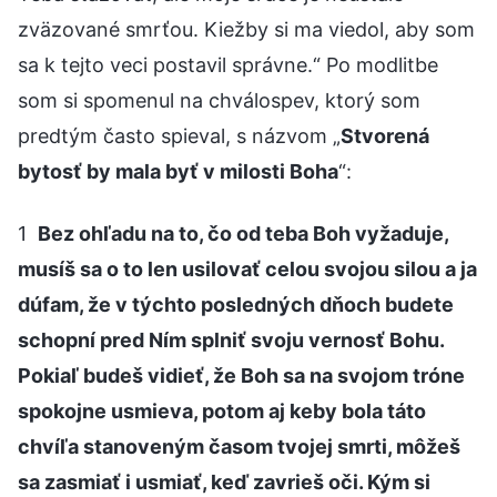
zväzované smrťou. Kiežby si ma viedol, aby som
sa k tejto veci postavil správne.“ Po modlitbe
som si spomenul na chválospev, ktorý som
predtým často spieval, s názvom „
Stvorená
bytosť by mala byť v milosti Boha
“:
1
Bez ohľadu na to, čo od teba Boh vyžaduje,
musíš sa o to len usilovať celou svojou silou a ja
dúfam, že v týchto posledných dňoch budete
schopní pred Ním splniť svoju vernosť Bohu.
Pokiaľ budeš vidieť, že Boh sa na svojom tróne
spokojne usmieva, potom aj keby bola táto
chvíľa stanoveným časom tvojej smrti, môžeš
sa zasmiať i usmiať, keď zavrieš oči. Kým si