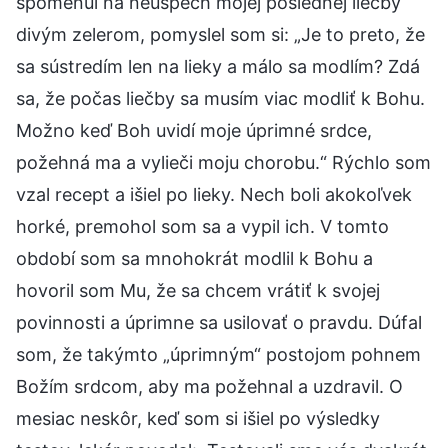
spomenul na neúspech mojej poslednej liečby
divým zelerom, pomyslel som si: „Je to preto, že
sa sústredím len na lieky a málo sa modlím? Zdá
sa, že počas liečby sa musím viac modliť k Bohu.
Možno keď Boh uvidí moje úprimné srdce,
požehná ma a vylieči moju chorobu.“ Rýchlo som
vzal recept a išiel po lieky. Nech boli akokoľvek
horké, premohol som sa a vypil ich. V tomto
období som sa mnohokrát modlil k Bohu a
hovoril som Mu, že sa chcem vrátiť k svojej
povinnosti a úprimne sa usilovať o pravdu. Dúfal
som, že takýmto „úprimným“ postojom pohnem
Božím srdcom, aby ma požehnal a uzdravil. O
mesiac neskôr, keď som si išiel po výsledky