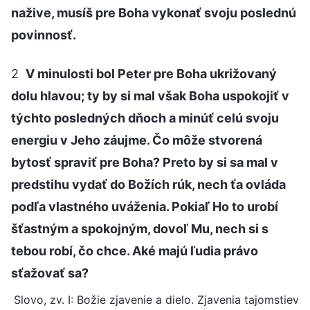
nažive, musíš pre Boha vykonať svoju poslednú
povinnosť.
2
V minulosti bol Peter pre Boha ukrižovaný
dolu hlavou; ty by si mal však Boha uspokojiť v
týchto posledných dňoch a minúť celú svoju
energiu v Jeho záujme. Čo môže stvorená
bytosť spraviť pre Boha? Preto by si sa mal v
predstihu vydať do Božích rúk, nech ťa ovláda
podľa vlastného uváženia. Pokiaľ Ho to urobí
šťastným a spokojným, dovoľ Mu, nech si s
tebou robí, čo chce. Aké majú ľudia právo
sťažovať sa?
Slovo, zv. I: Božie zjavenie a dielo. Zjavenia tajomstiev