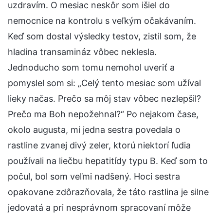
uzdravím. O mesiac neskôr som išiel do
nemocnice na kontrolu s veľkým očakávaním.
Keď som dostal výsledky testov, zistil som, že
hladina transamináz vôbec neklesla.
Jednoducho som tomu nemohol uveriť a
pomyslel som si: „Celý tento mesiac som užíval
lieky načas. Prečo sa môj stav vôbec nezlepšil?
Prečo ma Boh nepožehnal?“ Po nejakom čase,
okolo augusta, mi jedna sestra povedala o
rastline zvanej divý zeler, ktorú niektorí ľudia
používali na liečbu hepatitídy typu B. Keď som to
počul, bol som veľmi nadšený. Hoci sestra
opakovane zdôrazňovala, že táto rastlina je silne
jedovatá a pri nesprávnom spracovaní môže