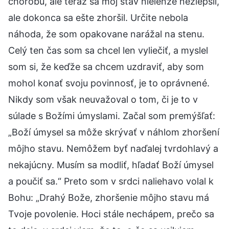
chorobu, ale teraz sa môj stav nielenže nezlepšil,
ale dokonca sa ešte zhoršil. Určite nebola
náhoda, že som opakovane narážal na stenu.
Celý ten čas som sa chcel len vyliečiť, a myslel
som si, že keďže sa chcem uzdraviť, aby som
mohol konať svoju povinnosť, je to oprávnené.
Nikdy som však neuvažoval o tom, či je to v
súlade s Božími úmyslami. Začal som premýšľať:
„Boží úmysel sa môže skrývať v náhlom zhoršení
môjho stavu. Nemôžem byť naďalej tvrdohlavý a
nekajúcny. Musím sa modliť, hľadať Boží úmysel
a poučiť sa.“ Preto som v srdci naliehavo volal k
Bohu: „Drahý Bože, zhoršenie môjho stavu má
Tvoje povolenie. Hoci stále nechápem, prečo sa