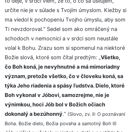
to deje, v srdci viem, že to, o čo sa usilujem,
určite nie je v súlade s Tvojím úmyslom. Kiežby si
ma viedol k pochopeniu Tvojho úmyslu, aby som
Ti nevzdoroval.“ Sedel som ako omráčený na
schodoch v nemocnici a v srdci som neustále
volal k Bohu. Zrazu som si spomenul na niektoré
Božie slová, ktoré som čítal predtým: „
Všetko,
čo Boh koná, je nevyhnutné a má mimoriadny
význam, pretože všetko, čo v človeku koná, sa
týka Jeho riadenia a spásy ľudstva. Dielo, ktoré
Boh vykonal v Jóbovi, samozrejme, nie je
výnimkou, hoci Jób bol v Božích očiach
dokonalý a bezúhonný
.“
(Slovo, zv. II: O poznávaní
Boha. Božie dielo, Božia povaha a samotný Boh II)