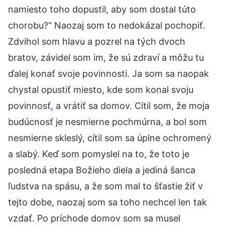
namiesto toho dopustil, aby som dostal túto
chorobu?“ Naozaj som to nedokázal pochopiť.
Zdvihol som hlavu a pozrel na tých dvoch
bratov, závidel som im, že sú zdraví a môžu tu
ďalej konať svoje povinnosti. Ja som sa naopak
chystal opustiť miesto, kde som konal svoju
povinnosť, a vrátiť sa domov. Cítil som, že moja
budúcnosť je nesmierne pochmúrna, a bol som
nesmierne skleslý, cítil som sa úplne ochromený
a slabý. Keď som pomyslel na to, že toto je
posledná etapa Božieho diela a jediná šanca
ľudstva na spásu, a že som mal to šťastie žiť v
tejto dobe, naozaj som sa toho nechcel len tak
vzdať. Po príchode domov som sa musel