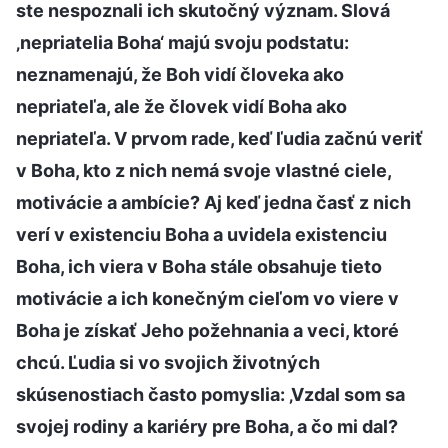
ste nespoznali ich skutočný význam. Slová
‚nepriatelia Boha‘ majú svoju podstatu:
neznamenajú, že Boh vidí človeka ako
nepriateľa, ale že človek vidí Boha ako
nepriateľa. V prvom rade, keď ľudia začnú veriť
v Boha, kto z nich nemá svoje vlastné ciele,
motivácie a ambície? Aj keď jedna časť z nich
verí v existenciu Boha a uvidela existenciu
Boha, ich viera v Boha stále obsahuje tieto
motivácie a ich konečným cieľom vo viere v
Boha je získať Jeho požehnania a veci, ktoré
chcú. Ľudia si vo svojich životných
skúsenostiach často pomyslia: ‚Vzdal som sa
svojej rodiny a kariéry pre Boha, a čo mi dal?