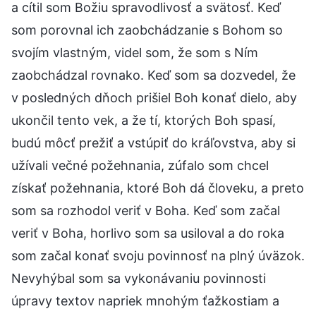
a cítil som Božiu spravodlivosť a svätosť. Keď
som porovnal ich zaobchádzanie s Bohom so
svojím vlastným, videl som, že som s Ním
zaobchádzal rovnako. Keď som sa dozvedel, že
v posledných dňoch prišiel Boh konať dielo, aby
ukončil tento vek, a že tí, ktorých Boh spasí,
budú môcť prežiť a vstúpiť do kráľovstva, aby si
užívali večné požehnania, zúfalo som chcel
získať požehnania, ktoré Boh dá človeku, a preto
som sa rozhodol veriť v Boha. Keď som začal
veriť v Boha, horlivo som sa usiloval a do roka
som začal konať svoju povinnosť na plný úväzok.
Nevyhýbal som sa vykonávaniu povinnosti
úpravy textov napriek mnohým ťažkostiam a