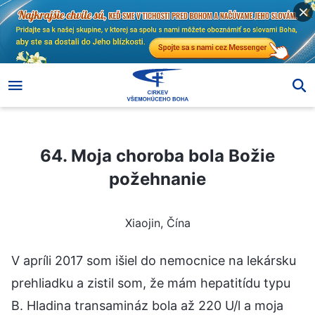
64. Moja choroba bola Božie požehnanie
64. Moja choroba bola Božie
požehnanie
Xiaojin, Čína
V apríli 2017 som išiel do nemocnice na lekársku
prehliadku a zistil som, že mám hepatitídu typu
B. Hladina transamináz bola až 220 U/l a moja