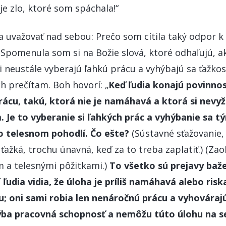
 je zlo, ktoré som spáchala!“
 uvažovať nad sebou: Prečo som cítila taký odpor k
 Spomenula som si na Božie slová, ktoré odhaľujú, ako
 neustále vyberajú ľahkú prácu a vyhýbajú sa ťažkos
ich prečítam. Boh hovorí: „
Keď ľudia konajú povinnosť
rácu, takú, ktorá nie je namáhavá a ktorá si nevyž
. Je to vyberanie si ľahkých prác a vyhýbanie sa t
o telesnom pohodlí. Čo ešte?
(Sústavné sťažovanie, 
ťažká, trochu únavná, keď za to treba zaplatiť.) (Za
m a telesnými pôžitkami.)
To všetko sú prejavy baž
 ľudia vidia, že úloha je príliš namáhavá alebo ris
; oni sami robia len nenáročnú prácu a vyhovárajú 
hýba pracovná schopnosť a nemôžu túto úlohu na se