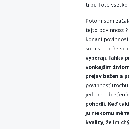
trpí. Toto všetko
Potom som začala
tejto povinnosti?
konaní povinnosti
som si ich, že si 
vyberajú ľahkú p
vonkajším živlom
prejav baženia p
povinnosť trochu 
jedlom, oblečení
pohodlí. Keď takí
ju niekomu inému
kvality, že im c