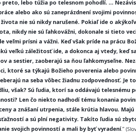
o preto, lebo túžia po telesnom pohodlí. … Nezávis
i práce alebo ako sú zaneprázdnení svojimi povinno
h života nie sú nikdy narušené. Pokiaľ ide o akýkoľ
ota, nikdy nie sú ľahkovážni, dokonale si tieto ve
e veľmi prísni a vážni. Keď však príde na prácu B
kú veľkú záležitosť ide, a dokonca aj vtedy, keď s
ov a sestier, zaoberajú sa ňou ľahkomyseľne. Nez
ci, ktoré sa týkajú Božieho poverenia alebo povin
eberajú na seba vôbec žiadnu zodpovednosť. Je t
iu, však? Sú ľudia, ktorí sa oddávajú telesnému p
nosti? Len čo niekto nadhodí tému konania povin
ceny a znášaní utrpenia, stále krútia hlavou. Majú p
 sťažností a sú plní negativity. Takíto ľudia sú zbyt
nie svojich povinností a mali by byť vyradení
.“
(Slov