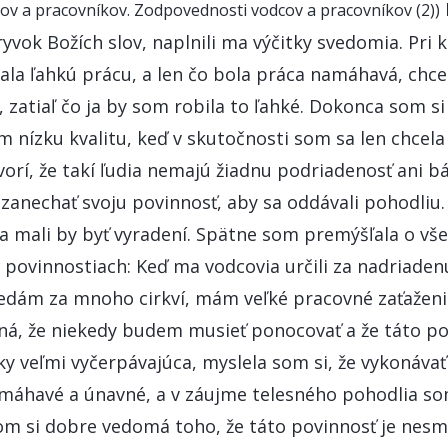
v a pracovníkov. Zodpovednosti vodcov a pracovníkov (2))
ryvok Božích slov, naplnili ma výčitky svedomia. Pri 
ala ľahkú prácu, a len čo bola práca namáhavá, chce
, zatiaľ čo ja by som robila to ľahké. Dokonca som si
 nízku kvalitu, keď v skutočnosti som sa len chcela
orí, že takí ľudia nemajú žiadnu podriadenosť ani b
anechať svoju povinnosť, aby sa oddávali pohodliu. 
 a mali by byť vyradení. Spätne som premýšľala o v
h povinnostiach: Keď ma vodcovia určili za nadriaden
ovedám za mnoho cirkví, mám veľké pracovné zaťažen
á, že niekedy budem musieť ponocovať a že táto po
cky veľmi vyčerpávajúca, myslela som si, že vykonáva
namáhavé a únavné, a v záujme telesného pohodlia so
som si dobre vedomá toho, že táto povinnosť je nesm