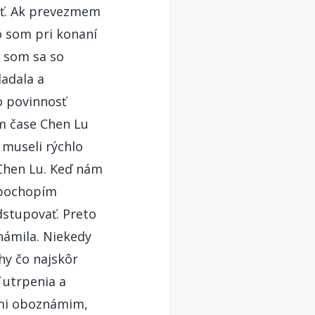
ať. Ak prevezmem
o som pri konaní
a som sa so
adala a
o povinnosť
om čase Chen Lu
 museli rýchlo
 Chen Lu. Keď nám
z pochopím
dstupovať. Preto
námila. Niekedy
hy čo najskôr
 utrpenia a
ami oboznámim,