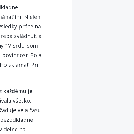
dkladne
máhať im. Nielen
výsledky práce na
treba zvládnuť, a
y.“ V srdci som
ú povinnosť. Bola
Ho sklamať. Pri
 každému jej
vala všetko.
žaduje veľa času
a bezodkladne
avidelne na