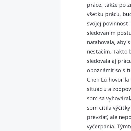
práce, takže po 
všetku prácu, bu
svojej povinnosti
sledovaním postu
naťahovala, aby s
nestačím. Takto b
sledovala aj prác
oboznámiť so sit
Chen Lu hovorila 
situáciu a zodpov
som sa vyhováral
som cítila výčitk
prevziať, ale nep
vyčerpania. Týmt