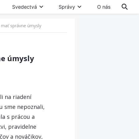
Svedectvá
Správy
O nás
vé mať správne úmysly
vne úmysly
i na riadení
cu sme nepoznali,
la s prácou a
vi, pravidelne
ačov a nováčikov,