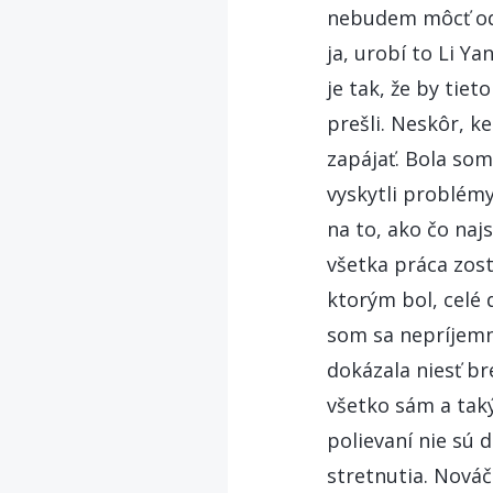
nebudem môcť odí
ja, urobí to Li Y
je tak, že by tie
prešli. Neskôr, k
zapájať. Bola som
vyskytli problémy
na to, ako čo naj
všetka práca zost
ktorým bol, celé d
som sa nepríjemne
dokázala niesť b
všetko sám a taký
polievaní nie sú 
stretnutia. Nováči