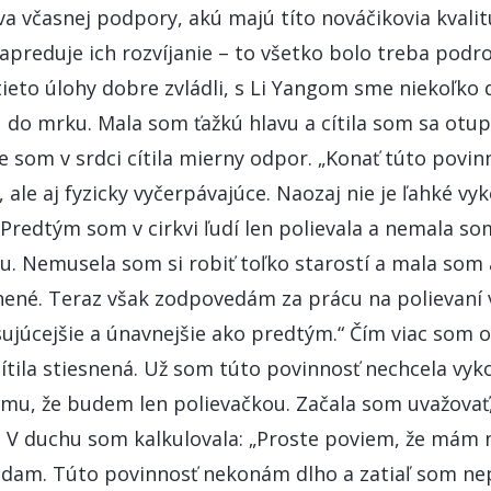
va včasnej podpory, akú majú títo nováčikovia kvali
apreduje ich rozvíjanie – to všetko bolo treba podr
ieto úlohy dobre zvládli, s Li Yangom sme niekoľko 
u do mrku. Mala som ťažkú hlavu a cítila som sa ot
že som v srdci cítila mierny odpor. „Konať túto povinn
 ale aj fyzicky vyčerpávajúce. Naozaj nie je ľahké vy
Predtým som v cirkvi ľudí len polievala a nemala so
. Nemusela som si robiť toľko starostí a mala som a
ené. Teraz však zodpovedám za prácu na polievaní v
esujúcejšie a únavnejšie ako predtým.“ Čím viac som 
ítila stiesnená. Už som túto povinnosť nechcela vyk
omu, že budem len polievačkou. Začala som uvažovať
. V duchu som kalkulovala: „Proste poviem, že mám n
ádam. Túto povinnosť nekonám dlho a zatiaľ som ne