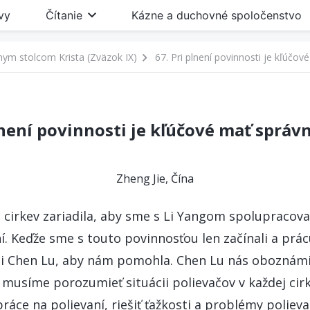
vy
Čítanie
Kázne a duchovné spoločenstvo
ym stolcom Krista (Zväzok IX)
67. Pri plnení povinnosti je kľúčo
lnení povinnosti je kľúčové mať sprá
Zheng Jie, Čína
cirkev zariadila, aby sme s Li Yangom spolupracoval
í. Keďže sme s touto povinnosťou len začínali a prá
li Chen Lu, aby nám pomohla. Chen Lu nás oboznámi
musíme porozumieť situácii polievačov v každej cirk
ráce na polievaní, riešiť ťažkosti a problémy poliev