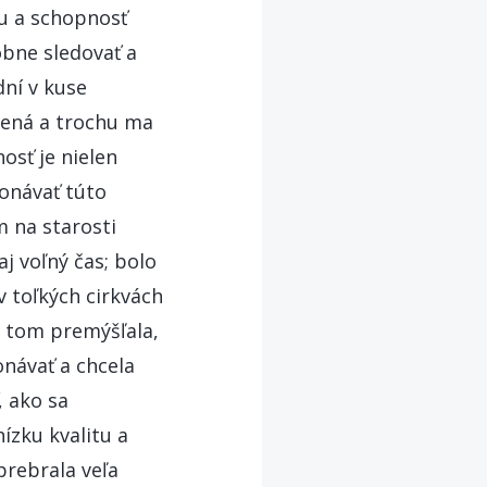
tu a schopnosť
obne sledovať a
dní v kuse
upená a trochu ma
osť je nielen
konávať túto
m na starosti
j voľný čas; bolo
 toľkých cirkvách
o tom premýšľala,
onávať a chcela
, ako sa
ízku kvalitu a
prebrala veľa