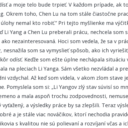
sť a moje telo bude trpieť. V každom prípade, ak
ang. Okrem toho, Chen Lu na tom stále čiastočne prac
to úlohy nemal kto robiť.“ Pri tejto myšlienke ma výči
eď Li Yang a Chen Lu preberali prácu, nechcela som 
 ako nezainteresovaná. Hoci som vedela, že sa v prác
, nesnažila som sa vymyslieť spôsob, ako ich vyrieši
skôr odísť. Keďže som ešte úplne nechápala situáciu v
ala na pleciach Li Yanga. Sám všetko nezvládal a pre
ni vzdychal. Až keď som videla, v akom zlom stave je 
. Pomyslela som si: „Li Yangov zlý stav súvisí so 
remeno a mala aspoň trochu zodpovednosti, nemusel
 vyťažený, a výsledky práce by sa zlepšili. Teraz výs
dobré a je stále viac nováčikov, ktorí nechodia pravid
kovia s kvalitou nie sú polievaní a rozvíjaní včas a i