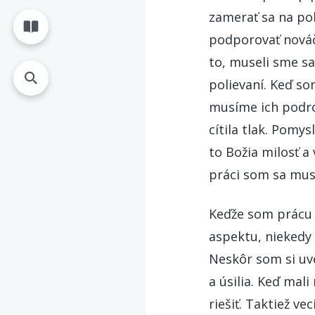
zamerať sa na pol
podporovať nováči
to, museli sme sa
polievaní. Keď so
musíme ich podrob
cítila tlak. Pomys
to Božia milosť a
práci som sa mus
Keďže som prácu
aspektu, niekedy 
Neskôr som si uve
a úsilia. Keď mal
riešiť. Taktiež ve