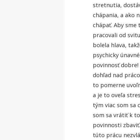
stretnutia, dostá
chápania, a ako n
chápať. Aby sme t
pracovali od svit
bolela hlava, tak
psychicky únavné,
povinnosť dobre! 
dohľad nad prácou
to pomerne uvoľn
a je to oveľa str
tým viac som sa c
som sa vrátiť k t
povinnosti zbaviť
túto prácu nezvl