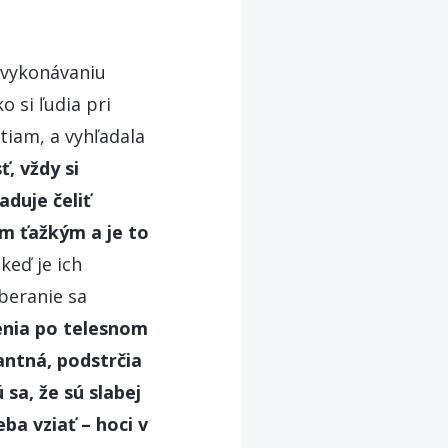
 vykonávaniu
 si ľudia pri
tiam, a vyhľadala
, vždy si
aduje čeliť
ým ťažkým a je to
keď je ich
oberanie sa
enia po telesnom
kantná, podstrčia
sa, že sú slabej
ba vziať – hoci v