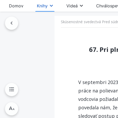
Domov
Knihy
Videá
Chválospe
Skúsenostné svedectvá Pred súdn
he
67. Pri p
V septembri 2023 
práce na polievan
vodcovia požiada
povedala nám, že 
sledovať postup p