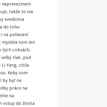
 to neprevezmem
uje, takže to nie
tky svedomia
sa do toho
i na polievaní
ť; myslela som len
 tých cirkvách,
 veľký tlak, pod
Li Yang, cítila
mnou. Keby som
 by byť na
ledky práce na
elne na
ch vstup do života