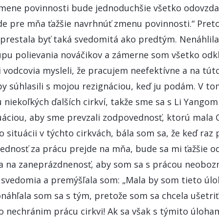
zmene povinnosti bude jednoduchšie všetko odovzd
de pre mňa ťažšie navrhnúť zmenu povinnosti.“ Pret
 prestala byť taká svedomitá ako predtým. Nenáhlil
pu polievania nováčikov a zámerne som všetko odkl
i vodcovia mysleli, že pracujem neefektívne a na tút
y súhlasili s mojou rezignáciou, keď ju podám. V t
u niekoľkých ďalších cirkví, takže sme sa s Li Yangom
uáciou, aby sme prevzali zodpovednosť, ktorú mala
o situácii v týchto cirkvách, bála som sa, že keď ra
ednosť za prácu prejde na mňa, bude sa mi ťažšie o
a na zaneprázdnenosť, aby som sa s prácou neoboz
y svedomia a premýšľala som: „Mala by som tieto úlo
onáhľala som sa s tým, pretože som sa chcela ušetriť
o nechránim prácu cirkvi! Ak sa však s týmito úloh