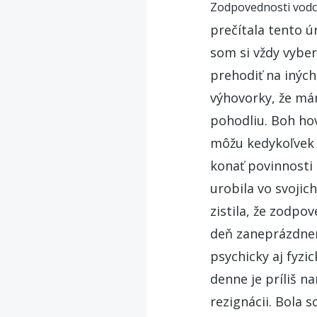
Zodpovednosti vodco
prečítala tento ú
som si vždy vyber
prehodiť na iných
výhovorky, že mám
pohodliu. Boh hov
môžu kedykoľvek z
konať povinnosti
urobila vo svojic
zistila, že zodp
deň zaneprázdnen
psychicky aj fyzi
denne je príliš 
rezignácii. Bola 