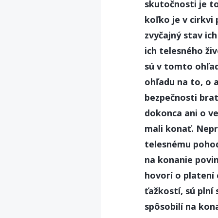
skutočnosti je t
koľko je v cirkv
zvyčajný stav ic
ich telesného živ
sú v tomto ohľad
ohľadu na to, o a
bezpečnosti brat
dokonca ani o ve
mali konať. Nepr
telesnému pohodl
na konanie povin
hovorí o platení 
ťažkostí, sú plní
spôsobilí na kona