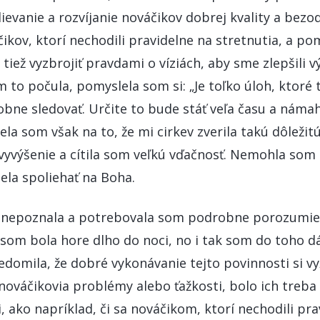
ievanie a rozvíjanie nováčikov dobrej kvality a bezo
kov, ktorí nechodili pravidelne na stretnutia, a po
 tiež vyzbrojiť pravdami o víziách, aby sme zlepšili 
m to počula, pomyslela som si: „Je toľko úloh, ktoré 
ne sledovať. Určite to bude stáť veľa času a námah
lela som však na to, že mi cirkev zverila takú dôležit
 vyvýšenie a cítila som veľkú vďačnosť. Nemohla som 
ela spoliehať na Boha.
 nepoznala a potrebovala som podrobne porozumieť
som bola hore dlho do noci, no i tak som do toho dá
domila, že dobré vykonávanie tejto povinnosti si vy
i nováčikovia problémy alebo ťažkosti, bolo ich treb
ci, ako napríklad, či sa nováčikom, ktorí nechodili pr