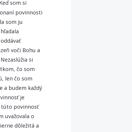
Keď som si
konaní povinnosti
la som ju
 hľadala
 oddávať
ázeň voči Bohu a
Nezaslúžia si
šetkom, čo som
ú, len čo som
ie a budem každý
vinnosť je
ť túto povinnosť
m uvažovala o
ierne dôležitá a