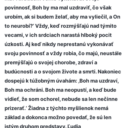
povinnosť, Boh by ma mal uzdraviť, čo však
urobím, ak si budem želať, aby ma vyliečil, a On
to neurobí?‘ Vždy, keď rozmýšľajú nad týmito
vecami, v ich srdciach narastá hlboký pocit
úzkosti. Aj keď nikdy neprestanú vykonávať
svoju povinnosť a vždy robia, čo majú, neustále
premýšľajú o svojej chorobe, zdraví a
budúcnosti a o svojom živote a smrti. Nakoniec
dospejú k túžobným úvahám: ‚Boh ma uzdraví,
Boh ma ochráni. Boh ma neopustí, a keď bude
vidieť, že som ochorel, nebude sa len nečinne
prizerať.‘ Žiadna z týchto myšlienok nemá
základ a dokonca možno povedať, že sú len
istým druhom predstavy. Ľudia