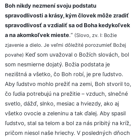
Boh nikdy nezmení svoju podstatu
spravodlivosti a krásy, kým človek môže zradiť
spravodlivosť a vzdialiť sa od Boha kedykoľvek
a na akomkoľvek mieste
.“
(Slovo, zv. I: Božie
zjavenie a dielo. Je veľmi dôležité porozumieť Božej
Keď som uvažoval o Božích slovách, bol
povahe)
som nesmierne dojatý. Božia podstata je
nezištná a všetko, čo Boh robí, je pre ľudstvo.
Aby ľudstvo mohlo prežiť na zemi, Boh stvoril to,
čo ľudia potrebujú na prežitie – vzduch, slnečné
svetlo, dážď, slnko, mesiac a hviezdy, ako aj
všetko ovocie a zeleninu a tak ďalej. Aby spasil
ľudstvo, stal sa telom a bol za nás pribitý na kríž,
pričom niesol naše hriechy. V posledných dňoch