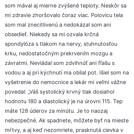
som mával aj mierne zvýšené teploty. Neskôr sa
mi zdravie zhoršovalo čoraz viac. Polovicu tela
som mal znecitlivenú a nedokázal som ani
obsedieť. Niekedy sa mi ozvala krčná
spondylóza s tlakom na nervy, stuhnutosťou
krku, nedostatočným prekrvením mozgu a
závratmi. Nevládal som zdvihnúť ani fľašu s
vodou a aj pri kýchnutí ma oblial pot. Išiel som na
vyšetrenie do nemocnice a lekár mi veľmi vážne
povedal: „Váš systolický krvný tlak dosiahol
hodnotu 180 a diastolický je na úrovni 115. Tep
máte 128 úderov za minútu. Je to naozaj
nebezpečné. Ak spadnete, môžete byť na mieste
mŕtvy, a aj keď nezomriete, prasknutá cievka v