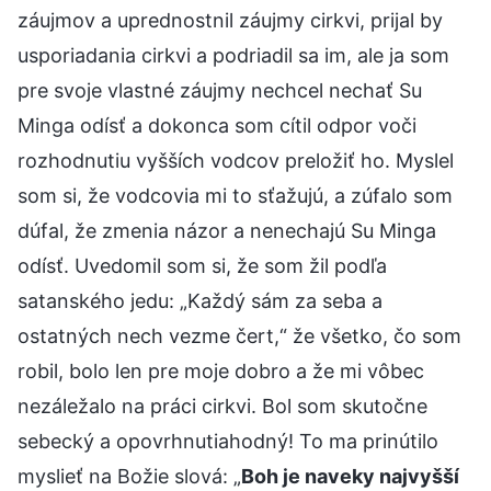
záujmov a uprednostnil záujmy cirkvi, prijal by
usporiadania cirkvi a podriadil sa im, ale ja som
pre svoje vlastné záujmy nechcel nechať Su
Minga odísť a dokonca som cítil odpor voči
rozhodnutiu vyšších vodcov preložiť ho. Myslel
som si, že vodcovia mi to sťažujú, a zúfalo som
dúfal, že zmenia názor a nenechajú Su Minga
odísť. Uvedomil som si, že som žil podľa
satanského jedu: „Každý sám za seba a
ostatných nech vezme čert,“ že všetko, čo som
robil, bolo len pre moje dobro a že mi vôbec
nezáležalo na práci cirkvi. Bol som skutočne
sebecký a opovrhnutiahodný! To ma prinútilo
myslieť na Božie slová: „
Boh je naveky najvyšší