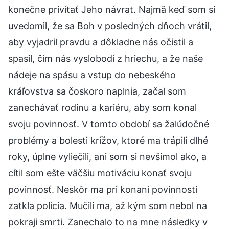
konečne privítať Jeho návrat. Najmä keď som si
uvedomil, že sa Boh v posledných dňoch vrátil,
aby vyjadril pravdu a dôkladne nás očistil a
spasil, čím nás vyslobodí z hriechu, a že naše
nádeje na spásu a vstup do nebeského
kráľovstva sa čoskoro naplnia, začal som
zanechávať rodinu a kariéru, aby som konal
svoju povinnosť. V tomto období sa žalúdočné
problémy a bolesti krížov, ktoré ma trápili dlhé
roky, úplne vyliečili, ani som si nevšimol ako, a
cítil som ešte väčšiu motiváciu konať svoju
povinnosť. Neskôr ma pri konaní povinnosti
zatkla polícia. Mučili ma, až kým som nebol na
pokraji smrti. Zanechalo to na mne následky v