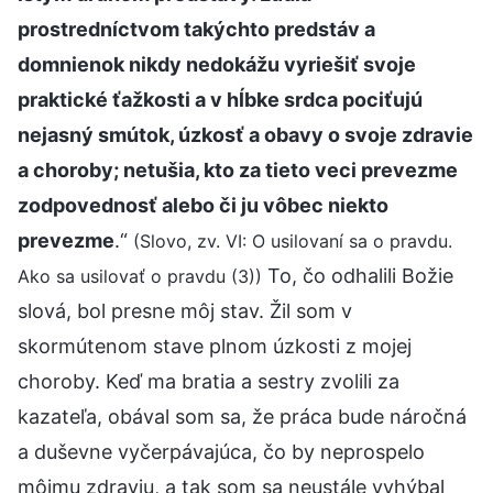
prostredníctvom takýchto predstáv a
domnienok nikdy nedokážu vyriešiť svoje
praktické ťažkosti a v hĺbke srdca pociťujú
nejasný smútok, úzkosť a obavy o svoje zdravie
a choroby; netušia, kto za tieto veci prevezme
zodpovednosť alebo či ju vôbec niekto
prevezme
.“
(Slovo, zv. VI: O usilovaní sa o pravdu.
To, čo odhalili Božie
Ako sa usilovať o pravdu (3))
slová, bol presne môj stav. Žil som v
skormútenom stave plnom úzkosti z mojej
choroby. Keď ma bratia a sestry zvolili za
kazateľa, obával som sa, že práca bude náročná
a duševne vyčerpávajúca, čo by neprospelo
môjmu zdraviu, a tak som sa neustále vyhýbal