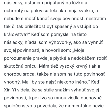
následky, ostanem pripútaný na lôžko a
ochrnutý na polovicu tela ako moja svokra, a
nebudem môcť konať svoju povinnosť, nestratím
tak či tak príležitosť byť spasený a vstúpiť do
kráľovstva?“ Keď som pomyslel na tieto
následky, hľadal som výhovorky, ako sa vyhnúť
svojej povinnosti, a hovoril som: „Moje
porozumenie pravde je plytké a nedokážem robiť
skutočnú prácu. Mám tiež vysoký krvný tlak a
chorobu srdca, takže nie som na túto povinnosť
vhodný. Mali by ste nájsť niekoho iného.“ Keď
Xin Yi videla, že sa stále snažím vyhnúť svojej
povinnosti, trpezlivo so mnou viedla duchovné
spoločenstvo a povedala, že momentálne nevie