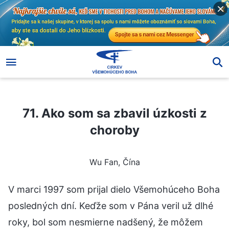
71. Ako som sa zbavil úzkosti z choroby
71. Ako som sa zbavil úzkosti z
choroby
Wu Fan, Čína
V marci 1997 som prijal dielo Všemohúceho Boha
posledných dní. Keďže som v Pána veril už dlhé
roky, bol som nesmierne nadšený, že môžem