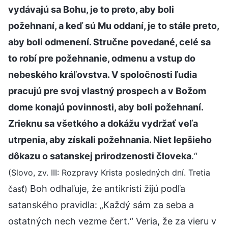
vydávajú sa Bohu, je to preto, aby boli
požehnaní, a keď sú Mu oddaní, je to stále preto,
aby boli odmenení. Stručne povedané, celé sa
to robí pre požehnanie, odmenu a vstup do
nebeského kráľovstva. V spoločnosti ľudia
pracujú pre svoj vlastný prospech a v Božom
dome konajú povinnosti, aby boli požehnaní.
Zrieknu sa všetkého a dokážu vydržať veľa
utrpenia, aby získali požehnania. Niet lepšieho
dôkazu o satanskej prirodzenosti človeka
.“
(Slovo, zv. III: Rozpravy Krista posledných dní. Tretia
Boh odhaľuje, že antikristi žijú podľa
časť)
satanského pravidla: „Každý sám za seba a
ostatných nech vezme čert.“ Veria, že za vieru v