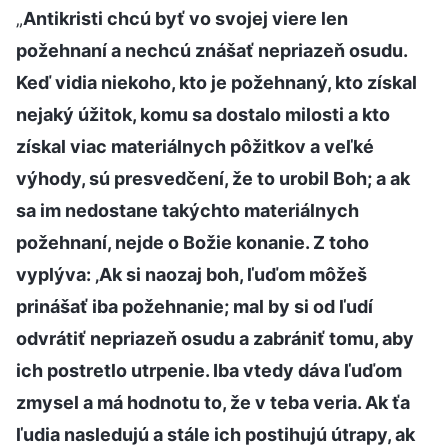
„
Antikristi chcú byť vo svojej viere len
požehnaní a nechcú znášať nepriazeň osudu.
Keď vidia niekoho, kto je požehnaný, kto získal
nejaký úžitok, komu sa dostalo milosti a kto
získal viac materiálnych pôžitkov a veľké
výhody, sú presvedčení, že to urobil Boh; a ak
sa im nedostane takýchto materiálnych
požehnaní, nejde o Božie konanie. Z toho
vyplýva: ‚Ak si naozaj boh, ľuďom môžeš
prinášať iba požehnanie; mal by si od ľudí
odvrátiť nepriazeň osudu a zabrániť tomu, aby
ich postretlo utrpenie. Iba vtedy dáva ľuďom
zmysel a má hodnotu to, že v teba veria. Ak ťa
ľudia nasledujú a stále ich postihujú útrapy, ak