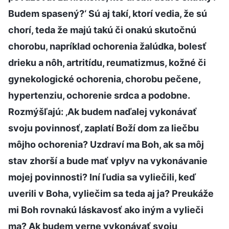
Budem spasený?‘ Sú aj takí, ktorí vedia, že sú
chorí, teda že majú takú či onakú skutočnú
chorobu, napríklad ochorenia žalúdka, bolesť
drieku a nôh, artritídu, reumatizmus, kožné či
gynekologické ochorenia, chorobu pečene,
hypertenziu, ochorenie srdca a podobne.
Rozmýšľajú: ‚Ak budem naďalej vykonávať
svoju povinnosť, zaplatí Boží dom za liečbu
môjho ochorenia? Uzdraví ma Boh, ak sa môj
stav zhorší a bude mať vplyv na vykonávanie
mojej povinnosti? Iní ľudia sa vyliečili, keď
uverili v Boha, vyliečim sa teda aj ja? Preukáže
mi Boh rovnakú láskavosť ako iným a vylieči
ma? Ak budem verne vykonávať svoju