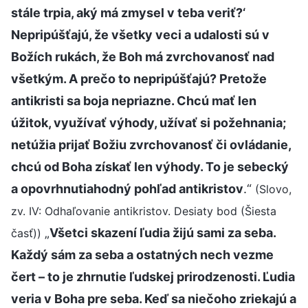
stále trpia, aký má zmysel v teba veriť?‘
Nepripúšťajú, že všetky veci a udalosti sú v
Božích rukách, že Boh má zvrchovanosť nad
všetkým. A prečo to nepripúšťajú? Pretože
antikristi sa boja nepriazne. Chcú mať len
úžitok, využívať výhody, užívať si požehnania;
netúžia prijať Božiu zvrchovanosť či ovládanie,
chcú od Boha získať len výhody. To je sebecký
a opovrhnutiahodný pohľad antikristov
.“
(Slovo,
zv. IV: Odhaľovanie antikristov. Desiaty bod (Šiesta
„
Všetci skazení ľudia žijú sami za seba.
časť))
Každý sám za seba a ostatných nech vezme
čert – to je zhrnutie ľudskej prirodzenosti. Ľudia
veria v Boha pre seba. Keď sa niečoho zriekajú a