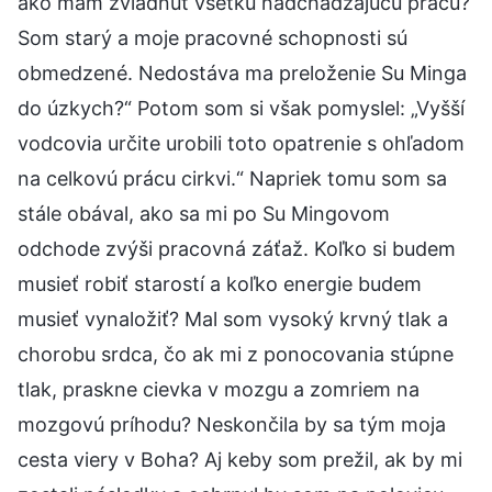
ako mám zvládnuť všetku nadchádzajúcu prácu?
Som starý a moje pracovné schopnosti sú
obmedzené. Nedostáva ma preloženie Su Minga
do úzkych?“ Potom som si však pomyslel: „Vyšší
vodcovia určite urobili toto opatrenie s ohľadom
na celkovú prácu cirkvi.“ Napriek tomu som sa
stále obával, ako sa mi po Su Mingovom
odchode zvýši pracovná záťaž. Koľko si budem
musieť robiť starostí a koľko energie budem
musieť vynaložiť? Mal som vysoký krvný tlak a
chorobu srdca, čo ak mi z ponocovania stúpne
tlak, praskne cievka v mozgu a zomriem na
mozgovú príhodu? Neskončila by sa tým moja
cesta viery v Boha? Aj keby som prežil, ak by mi