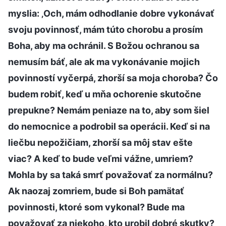
myslia: ‚Och, mám odhodlanie dobre vykonávať
svoju povinnosť, mám túto chorobu a prosím
Boha, aby ma ochránil. S Božou ochranou sa
nemusím báť, ale ak ma vykonávanie mojich
povinností vyčerpá, zhorší sa moja choroba? Čo
budem robiť, keď u mňa ochorenie skutočne
prepukne? Nemám peniaze na to, aby som šiel
do nemocnice a podrobil sa operácii. Keď si na
liečbu nepožičiam, zhorší sa môj stav ešte
viac? A keď to bude veľmi vážne, umriem?
Mohla by sa taká smrť považovať za normálnu?
Ak naozaj zomriem, bude si Boh pamätať
povinnosti, ktoré som vykonal? Bude ma
považovať za niekoho, kto urobil dobré skutky?