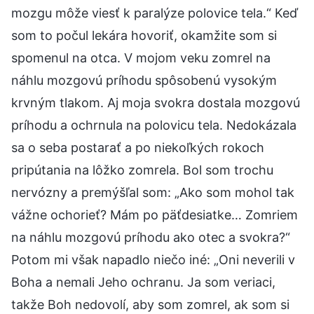
mozgu môže viesť k paralýze polovice tela.“ Keď
som to počul lekára hovoriť, okamžite som si
spomenul na otca. V mojom veku zomrel na
náhlu mozgovú príhodu spôsobenú vysokým
krvným tlakom. Aj moja svokra dostala mozgovú
príhodu a ochrnula na polovicu tela. Nedokázala
sa o seba postarať a po niekoľkých rokoch
pripútania na lôžko zomrela. Bol som trochu
nervózny a premýšľal som: „Ako som mohol tak
vážne ochorieť? Mám po päťdesiatke… Zomriem
na náhlu mozgovú príhodu ako otec a svokra?“
Potom mi však napadlo niečo iné: „Oni neverili v
Boha a nemali Jeho ochranu. Ja som veriaci,
takže Boh nedovolí, aby som zomrel, ak som si