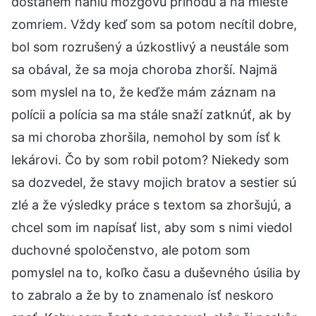
dostanem náhlu mozgovú príhodu a na mieste
zomriem. Vždy keď som sa potom necítil dobre,
bol som rozrušený a úzkostlivý a neustále som
sa obával, že sa moja choroba zhorší. Najmä
som myslel na to, že keďže mám záznam na
polícii a polícia sa ma stále snaží zatknúť, ak by
sa mi choroba zhoršila, nemohol by som ísť k
lekárovi. Čo by som robil potom? Niekedy som
sa dozvedel, že stavy mojich bratov a sestier sú
zlé a že výsledky práce s textom sa zhoršujú, a
chcel som im napísať list, aby som s nimi viedol
duchovné spoločenstvo, ale potom som
pomyslel na to, koľko času a duševného úsilia by
to zabralo a že by to znamenalo ísť neskoro