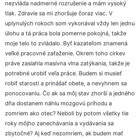
nezvláda nadmerné rozrušenie a mám vysoký
tlak. Zdravie sa mi zhoršuje čoraz viac. V
uplynulých rokoch som vykonával vždy len jednu
úlohu a tá práca bola pomerne pokojná, takže
moje telo to zvládalo. Byť kazateľom znamená
veľké pracovné zaťaženie. Okrem toho cirkev
práve zasiahla masívna vlna zatýkania, takže je
potrebné urobiť veľa práce. Budem si musieť
robiť starosti a prinášať obete, a nevyhnem sa
ponocovaniu. Čo ak sa môj stav zhorší a jedného
dňa dostanem náhlu mozgovú príhodu a
zomriem ako otec? Neboli by potom všetky tie
roky môjho zanechávania a vydávania sa
zbytočné? Aj keď nezomriem, ak budem mať