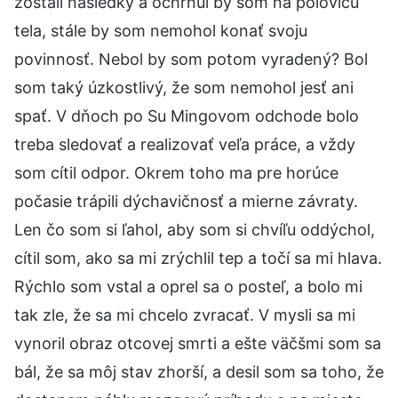
zostali následky a ochrnul by som na polovicu
tela, stále by som nemohol konať svoju
povinnosť. Nebol by som potom vyradený? Bol
som taký úzkostlivý, že som nemohol jesť ani
spať. V dňoch po Su Mingovom odchode bolo
treba sledovať a realizovať veľa práce, a vždy
som cítil odpor. Okrem toho ma pre horúce
počasie trápili dýchavičnosť a mierne závraty.
Len čo som si ľahol, aby som si chvíľu oddýchol,
cítil som, ako sa mi zrýchlil tep a točí sa mi hlava.
Rýchlo som vstal a oprel sa o posteľ, a bolo mi
tak zle, že sa mi chcelo zvracať. V mysli sa mi
vynoril obraz otcovej smrti a ešte väčšmi som sa
bál, že sa môj stav zhorší, a desil som sa toho, že