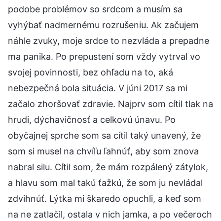
podobe problémov so srdcom a musím sa
vyhýbať nadmernému rozrušeniu. Ak začujem
náhle zvuky, moje srdce to nezvláda a prepadne
ma panika. Po prepustení som vždy vytrval vo
svojej povinnosti, bez ohľadu na to, aká
nebezpečná bola situácia. V júni 2017 sa mi
začalo zhoršovať zdravie. Najprv som cítil tlak na
hrudi, dýchavičnosť a celkovú únavu. Po
obyčajnej sprche som sa cítil taký unavený, že
som si musel na chvíľu ľahnúť, aby som znova
nabral silu. Cítil som, že mám rozpálený zátylok,
a hlavu som mal takú ťažkú, že som ju nevládal
zdvihnúť. Lýtka mi škaredo opuchli, a keď som
na ne zatlačil, ostala v nich jamka, a po večeroch