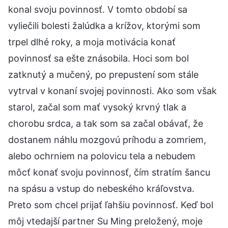
konal svoju povinnosť. V tomto období sa
vyliečili bolesti žalúdka a krížov, ktorými som
trpel dlhé roky, a moja motivácia konať
povinnosť sa ešte znásobila. Hoci som bol
zatknutý a mučený, po prepustení som stále
vytrval v konaní svojej povinnosti. Ako som však
starol, začal som mať vysoký krvný tlak a
chorobu srdca, a tak som sa začal obávať, že
dostanem náhlu mozgovú príhodu a zomriem,
alebo ochrniem na polovicu tela a nebudem
môcť konať svoju povinnosť, čím stratím šancu
na spásu a vstup do nebeského kráľovstva.
Preto som chcel prijať ľahšiu povinnosť. Keď bol
môj vtedajší partner Su Ming preložený, moje