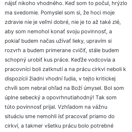
nájsť nikoho vhodného. Keď som to počul, hrýzlo
ma svedomie. Pomyslel som si, že hoci moje
zdravie nie je veľmi dobré, nie je to až také zlé,
aby som nemohol konať svoju povinnosť, a
pokiaľ budem načas užívať lieky, upravím si
rozvrh a budem primerane cvičiť, stále budem
schopný urobiť kus práce. Keďže vodcovia a
pracovníci boli zatknutí a na prácu cirkvi neboli k
dispozícii žiadni vhodní ľudia, v tejto kritickej
chvíli som nebral ohľad na Boží úmysel. Bol som
úplne sebecký a opovrhnutiahodný! Tak som
túto povinnosť prijal. Vzhľadom na vážnu
situáciu sme nemohli ísť pracovať priamo do
cirkví, a takmer všetku prácu bolo potrebné