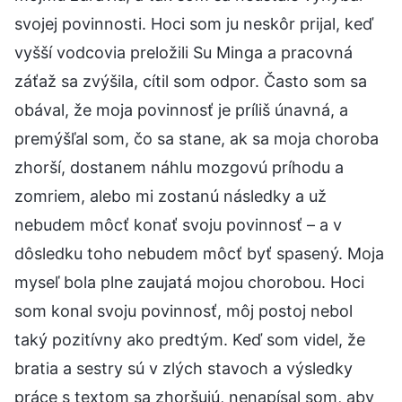
svojej povinnosti. Hoci som ju neskôr prijal, keď
vyšší vodcovia preložili Su Minga a pracovná
záťaž sa zvýšila, cítil som odpor. Často som sa
obával, že moja povinnosť je príliš únavná, a
premýšľal som, čo sa stane, ak sa moja choroba
zhorší, dostanem náhlu mozgovú príhodu a
zomriem, alebo mi zostanú následky a už
nebudem môcť konať svoju povinnosť – a v
dôsledku toho nebudem môcť byť spasený. Moja
myseľ bola plne zaujatá mojou chorobou. Hoci
som konal svoju povinnosť, môj postoj nebol
taký pozitívny ako predtým. Keď som videl, že
bratia a sestry sú v zlých stavoch a výsledky
práce s textom sa zhoršujú, nenapísal som, aby