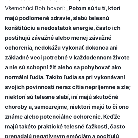
Všemohúci Boh hovorí: „
Potom sú tu tí, ktorí
majú podlomené zdravie, slabú telesnú
konštitúciu a nedostatok energie, často ich
postihujú závažné alebo menej závažné
ochorenia, nedokážu vykonať dokonca ani
základné veci potrebné v každodennom živote
a nie sú schopní žiť alebo sa pohybovať ako
normálni ľudia. Takíto ľudia sa pri vykonávaní
svojich povinností neraz cítia nepríjemne a zle;
niektorí sú telesne slabí, iní majú skutočné
choroby a, samozrejme, niektorí majú to či ono
známe alebo potenciálne ochorenie. Keďže
majú takéto praktické telesné ťažkosti, často
prepadajú negatívnym emóciám a pociťujú