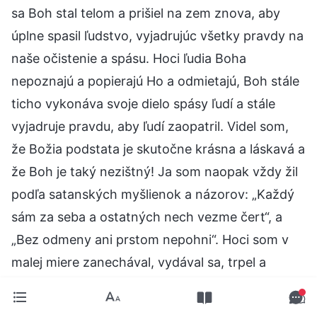
sa Boh stal telom a prišiel na zem znova, aby
úplne spasil ľudstvo, vyjadrujúc všetky pravdy na
naše očistenie a spásu. Hoci ľudia Boha
nepoznajú a popierajú Ho a odmietajú, Boh stále
ticho vykonáva svoje dielo spásy ľudí a stále
vyjadruje pravdu, aby ľudí zaopatril. Videl som,
že Božia podstata je skutočne krásna a láskavá a
že Boh je taký nezištný! Ja som naopak vždy žil
podľa satanských myšlienok a názorov: „Každý
sám za seba a ostatných nech vezme čert“, a
„Bez odmeny ani prstom nepohni“. Hoci som v
malej miere zanechával, vydával sa, trpel a
prinášal obete v mojej povinnosti, všetko to bolo
preto, aby som mohol získať požehnania a