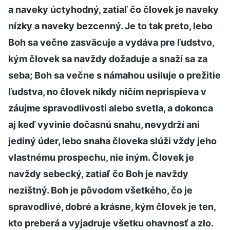
a naveky úctyhodný, zatiaľ čo človek je naveky
nízky a naveky bezcenný. Je to tak preto, lebo
Boh sa večne zasväcuje a vydáva pre ľudstvo,
kým človek sa navždy dožaduje a snaží sa za
seba; Boh sa večne s námahou usiluje o prežitie
ľudstva, no človek nikdy ničím neprispieva v
záujme spravodlivosti alebo svetla, a dokonca
aj keď vyvinie dočasnú snahu, nevydrží ani
jediný úder, lebo snaha človeka slúži vždy jeho
vlastnému prospechu, nie iným. Človek je
navždy sebecký, zatiaľ čo Boh je navždy
nezištný. Boh je pôvodom všetkého, čo je
spravodlivé, dobré a krásne, kým človek je ten,
kto preberá a vyjadruje všetku ohavnosť a zlo.