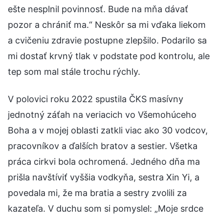
ešte nesplnil povinnosť. Bude na mňa dávať
pozor a chrániť ma.“ Neskôr sa mi vďaka liekom
a cvičeniu zdravie postupne zlepšilo. Podarilo sa
mi dostať krvný tlak v podstate pod kontrolu, ale
tep som mal stále trochu rýchly.
V polovici roku 2022 spustila ČKS masívny
jednotný záťah na veriacich vo Všemohúceho
Boha a v mojej oblasti zatkli viac ako 30 vodcov,
pracovníkov a ďalších bratov a sestier. Všetka
práca cirkvi bola ochromená. Jedného dňa ma
prišla navštíviť vyššia vodkyňa, sestra Xin Yi, a
povedala mi, že ma bratia a sestry zvolili za
kazateľa. V duchu som si pomyslel: „Moje srdce