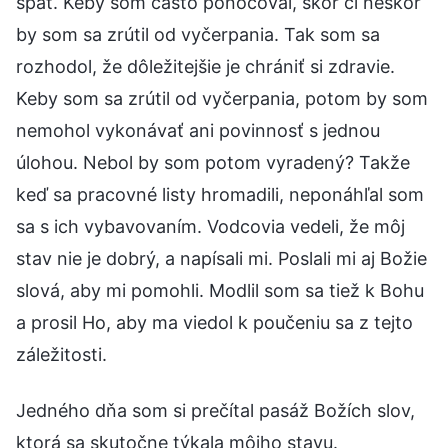
spať. Keby som často ponocoval, skôr či neskôr
by som sa zrútil od vyčerpania. Tak som sa
rozhodol, že dôležitejšie je chrániť si zdravie.
Keby som sa zrútil od vyčerpania, potom by som
nemohol vykonávať ani povinnosť s jednou
úlohou. Nebol by som potom vyradený? Takže
keď sa pracovné listy hromadili, neponáhľal som
sa s ich vybavovaním. Vodcovia vedeli, že môj
stav nie je dobrý, a napísali mi. Poslali mi aj Božie
slová, aby mi pomohli. Modlil som sa tiež k Bohu
a prosil Ho, aby ma viedol k poučeniu sa z tejto
záležitosti.
Jedného dňa som si prečítal pasáž Božích slov,
ktorá sa skutočne týkala môjho stavu.