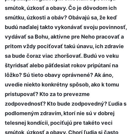
smútok, úzkosť a obavy. Čo je dôvodom ich
smútku, úzkosti a obáv? Obávajú sa, že keď
budú naďalej takto vykonávať svoju povinnosť,
vydávať sa Bohu, aktívne pre Neho pracovať a
pritom vždy pociťovať takú únavu, ich zdravie
sa bude čoraz viac zhoršovať. Budú vo veku
štyridsať alebo päťdesiat rokov pripútaní na
lôžko? Sú tieto obavy oprávnené? Ak áno,
uvedie niekto konkrétny spôsob, ako k tomu
pristupovať? Kto za to prevezme
zodpovednosť? Kto bude zodpovedný? Ľudia s
podlomeným zdravím, ktorí nie sú v dobrej
telesnej kondícii, pociťujú pre takéto veci
smútok, úzkosť a obavy. Chorí ľudia si často