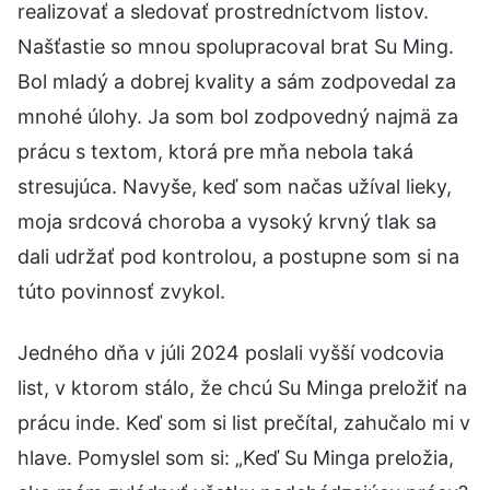
realizovať a sledovať prostredníctvom listov.
Našťastie so mnou spolupracoval brat Su Ming.
Bol mladý a dobrej kvality a sám zodpovedal za
mnohé úlohy. Ja som bol zodpovedný najmä za
prácu s textom, ktorá pre mňa nebola taká
stresujúca. Navyše, keď som načas užíval lieky,
moja srdcová choroba a vysoký krvný tlak sa
dali udržať pod kontrolou, a postupne som si na
túto povinnosť zvykol.
Jedného dňa v júli 2024 poslali vyšší vodcovia
list, v ktorom stálo, že chcú Su Minga preložiť na
prácu inde. Keď som si list prečítal, zahučalo mi v
hlave. Pomyslel som si: „Keď Su Minga preložia,