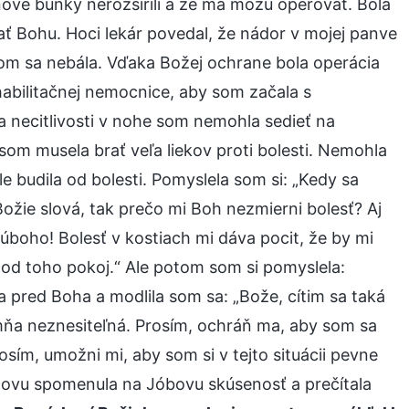
nové bunky nerozšírili a že ma môžu operovať. Bola
ť Bohu. Hoci lekár povedal, že nádor v mojej panve
 som sa nebála. Vďaka Božej ochrane bola operácia
habilitačnej nemocnice, aby som začala s
 a necitlivosti v nohe som nemohla sedieť na
som musela brať veľa liekov proti bolesti. Nemohla
le budila od bolesti. Pomyslela som si: „Kedy sa
Božie slová, tak prečo mi Boh nezmierni bolesť? Aj
 úboho! Bolesť v kostiach mi dáva pocit, že by mi
 od toho pokoj.“ Ale potom som si pomyslela:
 pred Boha a modlila som sa: „Bože, cítim sa taká
 mňa neznesiteľná. Prosím, ochráň ma, aby som sa
rosím, umožni mi, aby som si v tejto situácii pevne
 znovu spomenula na Jóbovu skúsenosť a prečítala