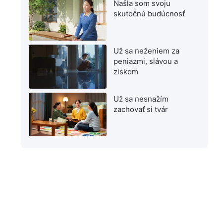
Našla som svoju
skutočnú budúcnosť
Už sa neženiem za
peniazmi, slávou a
ziskom
Už sa nesnažím
zachovať si tvár