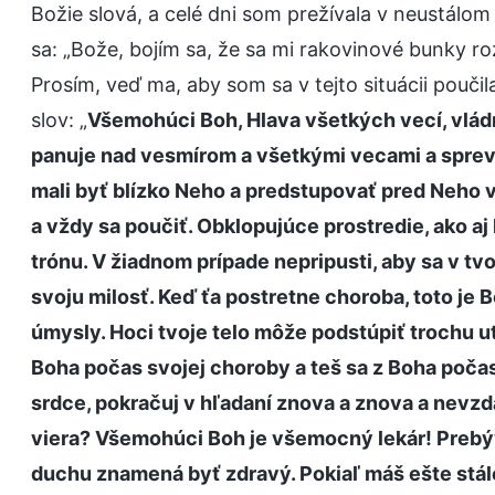
Božie slová, a celé dni som prežívala v neustálo
sa: „Bože, bojím sa, že sa mi rakovinové bunky ro
Prosím, veď ma, aby som sa v tejto situácii poučil
slov: „
Všemohúci Boh, Hlava všetkých vecí, vlád
panuje nad vesmírom a všetkými vecami a spre
mali byť blízko Neho a predstupovať pred Neho v
a vždy sa poučiť. Obklopujúce prostredie, ako aj 
trónu. V žiadnom prípade nepripusti, aby sa v tvoj
svoju milosť. Keď ťa postretne choroba, toto je 
úmysly. Hoci tvoje telo môže podstúpiť trochu u
Boha počas svojej choroby a teš sa z Boha počas
srdce, pokračuj v hľadaní znova a znova a nevzdáv
viera? Všemohúci Boh je všemocný lekár! Prebý
duchu znamená byť zdravý. Pokiaľ máš ešte stále