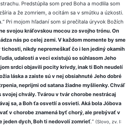
m strachu. Predstúpila som pred Boha a modlila som
zšíria a že zomriem, a ocitám sa v smútku a úzkosti.
a.“ Pri mojom hľadaní som si prečítala úryvok Božích
ne svojou kráľovskou mocou zo svojho trónu. On
vádza nás po celej zemi. V každom momente by sme
 tichosti, nikdy nepremeškať čo i len jediný okamih
ľudia, udalosti a veci existujú so súhlasom Jeho
om srdci objavili pocity krivdy, inak ti Boh neudelí
Božia láska a zaiste sú v nej obsiahnuté Jeho dobré
trpenia, neprijmi od satana žiadne myšlienky. Chváľ
 svojej chvály. Tvárou v tvár chorobe nestrácaj
aj sa, a Boh ťa osvetlí a osvieti. Aká bola Jóbova
vať v chorobe znamená byť chorý, ale prebývať v
 jeden dych, Boh ti nedovolí zomrieť
.“
(Slovo, zv. I: