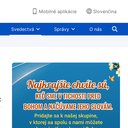
Mobilné aplikácie
Slovenčina
Svedectvá
Správy
O nás