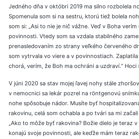
Jedného dňa v októbri 2019 ma silno rozbolela noh
Spomenula som si na sestru, ktorú tiež bolela noh
som si: „Asi to nie je nič vážne. Veď v Boha verí
povinnosti. Vtedy som sa vzdala stabilného zames
prenasledovaním zo strany veľkého červeného dr
som vytrvala vo viere a v povinnostiach. Zaplatil
chorá, verím, že Boh ma ochráni a uzdraví.“ Hoci 
V júni 2020 sa stav mojej ľavej nohy stále zhorš
v nemocnici sa lekár pozrel na röntgenovú snímku
nohe spôsobuje nádor. Musíte byť hospitalizovaná
rakovinu, celá som ochabla a po tvári sa mi začali
„Ako to môže byť rakovina? Božie dielo je teraz v 
konajú svoje povinnosti, ale keďže mám teraz r