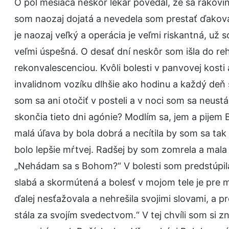
O pol mesiaca neskôr lekár povedal, že sa rakovi
som naozaj dojatá a nevedela som prestať ďakova
je naozaj veľký a operácia je veľmi riskantná, už
veľmi úspešná. O desať dní neskôr som išla do re
rekonvalescenciou. Kvôli bolesti v panvovej kosti
invalidnom vozíku dlhšie ako hodinu a každý deň 
som sa ani otočiť v posteli a v noci som sa neustá
skončia tieto dni agónie? Modlím sa, jem a pijem 
malá úľava by bola dobrá a necítila by som sa tak
bolo lepšie mŕtvej. Radšej by som zomrela a mala
„Nehádam sa s Bohom?“ V bolesti som predstúpila
slabá a skormútená a bolesť v mojom tele je pre
ďalej nesťažovala a nehrešila svojimi slovami, a p
stála za svojím svedectvom.“ V tej chvíli som si