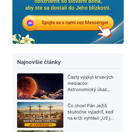
Najnovšie články
Častý výskyt krvavých
mesiacov:
Astronomický úkaz
alebo varovanie
posledných dní?
Čo chcel Pán Ježiš
skutočne vyjadriť, keď
na kríži vyhlásil „Už je
dokonané“?