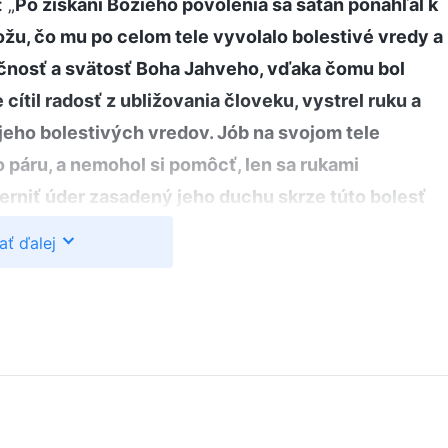
 „
Po získaní Božieho povolenia sa satan ponáhľal k
kožu, čo mu po celom tele vyvolalo bolestivé vredy a
zračnosť a svätosť Boha Jahveho, vďaka čomu bol
 cítil radosť z ubližovania človeku, vystrel ruku a
 jeho bolestivých vredov. Jób na svojom tele
o páru, a nemohol si pomôcť, len sa rukami
ierniť úder zasadený jeho duchu skrze túto bolesť
e ho, a snažil sa zo všetkých síl, aby sa zocelil.
ať ďalej
 srdca človeka, pozoruješ jeho biedu; prečo si robíš
no Boha Jahveho.‘ Satan videl Jóbovu neznesiteľnú
ho. Tak chvatom vystrel ruku, aby zasiahol Jóbove
okamihu pocítil nevídané muky; bolo to, akoby sa
 rozbili na márne kúsky. Tieto trýznivé muky ho
… Jeho schopnosť znášať takú bolesť dosiahla svoje