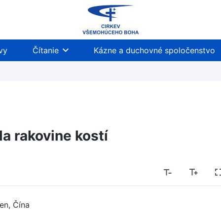
vy
Čítanie
Kázne a duchovné spoločenstvo
la rakovine kostí
’en, Čína