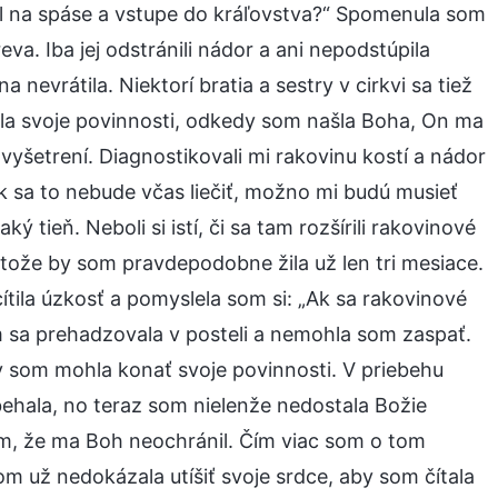
 na spáse a vstupe do kráľovstva?“ Spomenula som
va. Iba jej odstránili nádor a ani nepodstúpila
nevrátila. Niektorí bratia a sestry v cirkvi sa tiež
nala svoje povinnosti, odkedy som našla Boha, On ma
yšetrení. Diagnostikovali mi rakovinu kostí a nádor
ak sa to nebude včas liečiť, možno mi budú musieť
 tieň. Neboli si istí, či sa tam rozšírili rakovinové
etože by som pravdepodobne žila už len tri mesiace.
tila úzkosť a pomyslela som si: „Ak sa rakovinové
m sa prehadzovala v posteli a nemohla som zaspať.
 som mohla konať svoje povinnosti. V priebehu
behala, no teraz som nielenže nedostala Božie
som, že ma Boh neochránil. Čím viac som o tom
om už nedokázala utíšiť svoje srdce, aby som čítala