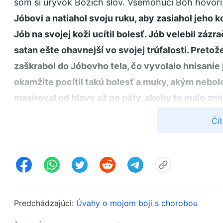
som si úryvok Božích slov. Všemohúci Boh hovorí:
Jóbovi a natiahol svoju ruku, aby zasiahol jeho 
Jób na svojej koži ucítil bolesť. Jób velebil zá
satan ešte ohavnejší vo svojej trúfalosti. Pretože
zaškrabol do Jóbovho tela, čo vyvolalo hnisanie
okamžite pocítil takú bolesť a muky, akým nebol
masíroval od hlavy až po päty, akoby to malo zm
tela. Uvedomoval si, že Boh stojí pri ňom a pozoruj
Čít
Znovu si kľakol na zem a povedal: ‚Pozeráš sa do
starosti o jeho slabosť? Nech je pochválené me
bolesť, ale nevidel ho vzdať sa mena Boha Jahve
kosti, a zúfalo ho chcel roztrhať na kusy. Jób v 
jeho mäso odtrhlo od kostí a akoby sa jeho kosti
Predchádzajúci:
Úvahy o mojom boji s chorobou
priviedli k myšlienke, že by bolo lepšie zomrieť