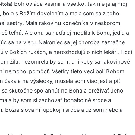
Boh ovláda vesmír a všetko, tak nie je aj môj
itola)
u, bolo s Božím dovolením a mala som sa z toho
nej sestry. Mala rakovinu konečníka v neskorom
yliečiteľná. Ale ona sa naďalej modlila k Bohu, jedla a
ajúc sa na vieru. Nakoniec sa jej choroba zázračne
sú v Božích rukách, a nerozhodujú o nich lekári. Hoci
som žila, nezomrela by som, ani keby sa rakovinové
by mi nemohol pomôcť. Všetky tieto veci boli Bohom
čakala na výsledky, musela som viac jesť a piť
om sa skutočne spoľahnúť na Boha a prežívať Jeho
, mala by som si zachovať bohabojné srdce a
. Božie slová mi upokojili srdce a už som nebola