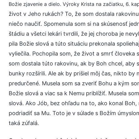
Božie zjavenie a dielo. Výroky Krista na začiatku, 6. kap
život v Jeho rukách? To, že som dostala rakovin
niečo naučiť. Spomenula som si na skúsenosť jed
štádiu a všetci lekári tvrdili, že jej choroba je nev
pila Božie slová a túto situáciu prekonala spolieh
vyliečila. Pochopila som, že život a smrť človeka 
som dostala túto rakovinu, ak by Boh chcel, aby 
bunky rozšírili. Ale ak by prišiel môj čas, nikto 
predurčené. Musela som sa zveriť Bohu a kým som 
Božie slová a viac sa k Nemu priblížiť. Musela s
slová. Ako Jób, bez ohľadu na to, ako konal Boh
podriadiť sa Mu. Toto je v súlade s Božím úmyslom
taká zúfalá.