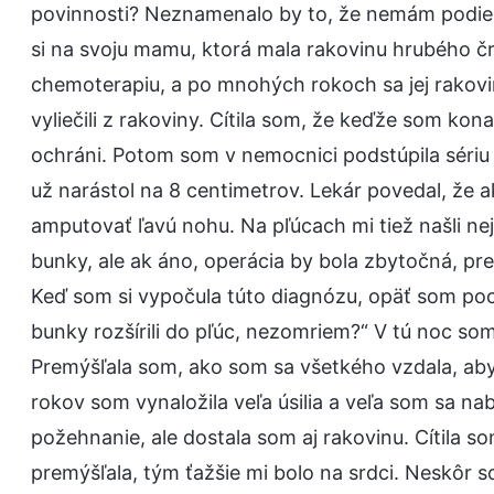
povinnosti? Neznamenalo by to, že nemám podiel
si na svoju mamu, ktorá mala rakovinu hrubého čre
chemoterapiu, a po mnohých rokoch sa jej rakovina 
vyliečili z rakoviny. Cítila som, že keďže som ko
ochráni. Potom som v nemocnici podstúpila sériu v
už narástol na 8 centimetrov. Lekár povedal, že 
amputovať ľavú nohu. Na pľúcach mi tiež našli nejaký
bunky, ale ak áno, operácia by bola zbytočná, pr
Keď som si vypočula túto diagnózu, opäť som pocí
bunky rozšírili do pľúc, nezomriem?“ V tú noc so
Premýšľala som, ako som sa všetkého vzdala, aby
rokov som vynaložila veľa úsilia a veľa som sa na
požehnanie, ale dostala som aj rakovinu. Cítila 
premýšľala, tým ťažšie mi bolo na srdci. Neskôr s