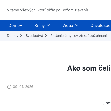
Vítame všetkých, ktorí túžia po Božom zjavení!
Domov
Knihy
Videá
Chválospe
Domov
Svedectvá
Riešenie úmyslov získať požehnania
Ako som čeli
09. 01. 2026
Jing