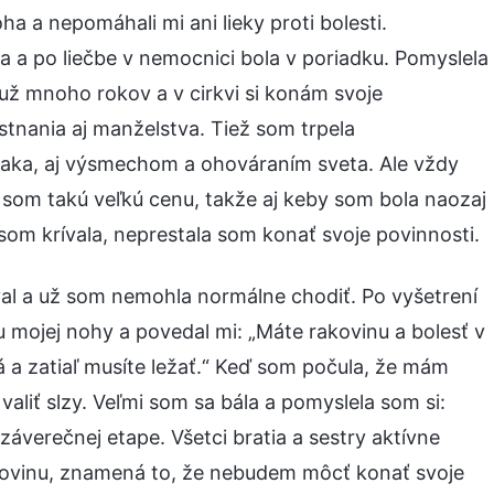
a a nepomáhali mi ani lieky proti bolesti.
a a po liečbe v nemocnici bola v poriadku. Pomyslela
m už mnoho rokov a v cirkvi si konám svoje
tnania aj manželstva. Tiež som trpela
aka, aj výsmechom a ohováraním sveta. Ale vždy
a som takú veľkú cenu, takže aj keby som bola naozaj
som krívala, neprestala som konať svoje povinnosti.
oval a už som nemohla normálne chodiť. Po vyšetrení
 mojej nohy a povedal mi: „Máte rakovinu a bolesť v
 a zatiaľ musíte ležať.“ Keď som počula, že mám
 valiť slzy. Veľmi som sa bála a pomyslela som si:
záverečnej etape. Všetci bratia a sestry aktívne
akovinu, znamená to, že nebudem môcť konať svoje