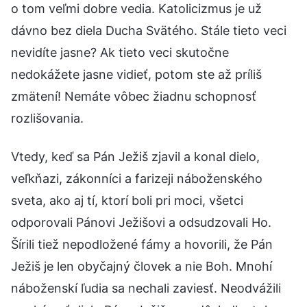
o tom veľmi dobre vedia. Katolicizmus je už
dávno bez diela Ducha Svätého. Stále tieto veci
nevidíte jasne? Ak tieto veci skutočne
nedokážete jasne vidieť, potom ste až príliš
zmätení! Nemáte vôbec žiadnu schopnosť
rozlišovania.
Vtedy, keď sa Pán Ježiš zjavil a konal dielo,
veľkňazi, zákonníci a farizeji náboženského
sveta, ako aj tí, ktorí boli pri moci, všetci
odporovali Pánovi Ježišovi a odsudzovali Ho.
Šírili tiež nepodložené fámy a hovorili, že Pán
Ježiš je len obyčajný človek a nie Boh. Mnohí
náboženskí ľudia sa nechali zaviesť. Neodvážili