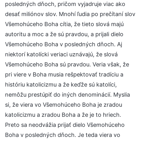
posledných dňoch, pričom vyjadruje viac ako
desať miliónov slov. Mnohí ľudia po prečítaní slov
Všemohúceho Boha cítia, že tieto slová majú
autoritu a moc a že sú pravdou, a prijali dielo
Všemohúceho Boha v posledných dňoch. Aj
niektorí katolícki veriaci uznávajú, že slová
Všemohúceho Boha sú pravdou. Veria však, že
pri viere v Boha musia rešpektovať tradíciu a
históriu katolicizmu a že keďže sú katolíci,
nemôžu prestúpiť do iných denominácií. Myslia
si, že viera vo Všemohúceho Boha je zradou
katolicizmu a zradou Boha a že je to hriech.
Preto sa neodvážia prijať dielo Všemohúceho
Boha v posledných dňoch. Je teda viera vo