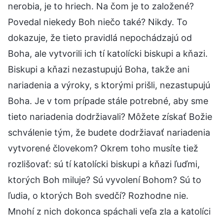
nerobia, je to hriech. Na čom je to založené?
Povedal niekedy Boh niečo také? Nikdy. To
dokazuje, že tieto pravidlá nepochádzajú od
Boha, ale vytvorili ich tí katolícki biskupi a kňazi.
Biskupi a kňazi nezastupujú Boha, takže ani
nariadenia a výroky, s ktorými prišli, nezastupujú
Boha. Je v tom prípade stále potrebné, aby sme
tieto nariadenia dodržiavali? Môžete získať Božie
schválenie tým, že budete dodržiavať nariadenia
vytvorené človekom? Okrem toho musíte tiež
rozlišovať: sú tí katolícki biskupi a kňazi ľuďmi,
ktorých Boh miluje? Sú vyvolení Bohom? Sú to
ľudia, o ktorých Boh svedčí? Rozhodne nie.
Mnohí z nich dokonca spáchali veľa zla a katolíci