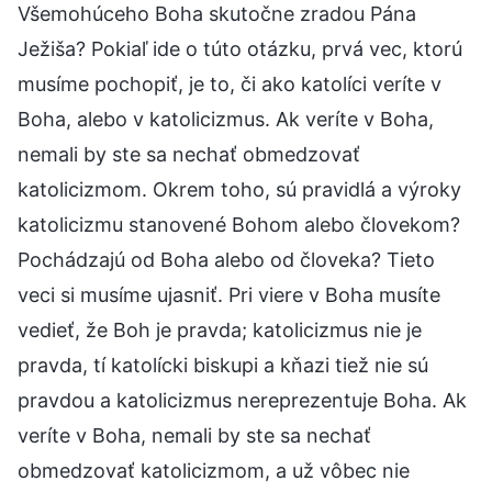
Všemohúceho Boha skutočne zradou Pána
Ježiša? Pokiaľ ide o túto otázku, prvá vec, ktorú
musíme pochopiť, je to, či ako katolíci veríte v
Boha, alebo v katolicizmus. Ak veríte v Boha,
nemali by ste sa nechať obmedzovať
katolicizmom. Okrem toho, sú pravidlá a výroky
katolicizmu stanovené Bohom alebo človekom?
Pochádzajú od Boha alebo od človeka? Tieto
veci si musíme ujasniť. Pri viere v Boha musíte
vedieť, že Boh je pravda; katolicizmus nie je
pravda, tí katolícki biskupi a kňazi tiež nie sú
pravdou a katolicizmus nereprezentuje Boha. Ak
veríte v Boha, nemali by ste sa nechať
obmedzovať katolicizmom, a už vôbec nie