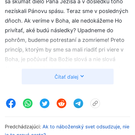
sa skúmať dielo Pána Ježiša a v dôsledku toho
nezískali Pánovu spásu. Teraz sme v posledných
dňoch. Ak veríme v Boha, ale nedokážeme Ho
privítať, aké budú následky? Upadneme do
pohrôm, budeme potrestaní a zomrieme! Preto
princíp, ktorým by sme sa mali riadiť pri viere v
Boha, je počúvať iba Božie slová a nie slová
človeka. Slová žiadneho človeka nie sú pravdou;
Čítať ďalej
iba Božie slová sú pravdou. Ak sa ľudia
nepodriaďujú Božím slovám, vzdorujú Bohu a
odporujú Mu. Ak vždy lipnete na katolíckych
pravidlách a nariadeniach a nepočúvate Božie
slová, aké následky vám to prinesie? V tejto veci
by ste mali mať jasno. Ak zistíte, že všetky slová
Predchádzajúci:
Ak to náboženský svet odsudzuje, nie
je to pravá cesta?