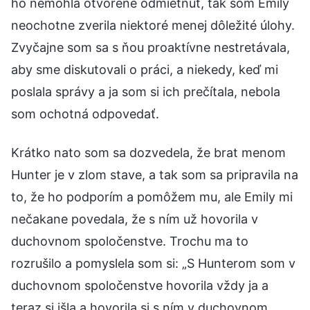
ho nemohla otvorene odmietnuť, tak som Emily
neochotne zverila niektoré menej dôležité úlohy.
Zvyčajne som sa s ňou proaktívne nestretávala,
aby sme diskutovali o práci, a niekedy, keď mi
poslala správy a ja som si ich prečítala, nebola
som ochotná odpovedať.
Krátko nato som sa dozvedela, že brat menom
Hunter je v zlom stave, a tak som sa pripravila na
to, že ho podporím a pomôžem mu, ale Emily mi
nečakane povedala, že s ním už hovorila v
duchovnom spoločenstve. Trochu ma to
rozrušilo a pomyslela som si: „S Hunterom som v
duchovnom spoločenstve hovorila vždy ja a
teraz si išla a hovorila si s ním v duchovnom