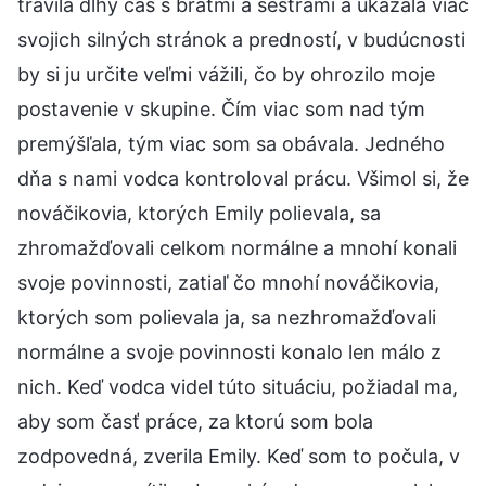
trávila dlhý čas s bratmi a sestrami a ukázala viac
svojich silných stránok a predností, v budúcnosti
by si ju určite veľmi vážili, čo by ohrozilo moje
postavenie v skupine. Čím viac som nad tým
premýšľala, tým viac som sa obávala. Jedného
dňa s nami vodca kontroloval prácu. Všimol si, že
nováčikovia, ktorých Emily polievala, sa
zhromažďovali celkom normálne a mnohí konali
svoje povinnosti, zatiaľ čo mnohí nováčikovia,
ktorých som polievala ja, sa nezhromažďovali
normálne a svoje povinnosti konalo len málo z
nich. Keď vodca videl túto situáciu, požiadal ma,
aby som časť práce, za ktorú som bola
zodpovedná, zverila Emily. Keď som to počula, v