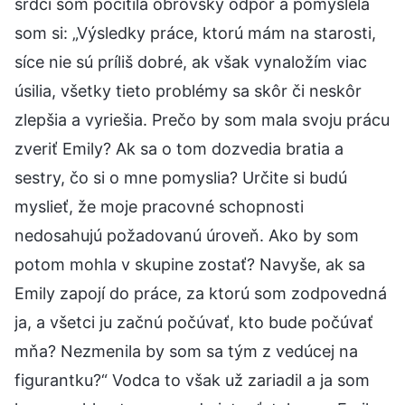
srdci som pocítila obrovský odpor a pomyslela
som si: „Výsledky práce, ktorú mám na starosti,
síce nie sú príliš dobré, ak však vynaložím viac
úsilia, všetky tieto problémy sa skôr či neskôr
zlepšia a vyriešia. Prečo by som mala svoju prácu
zveriť Emily? Ak sa o tom dozvedia bratia a
sestry, čo si o mne pomyslia? Určite si budú
myslieť, že moje pracovné schopnosti
nedosahujú požadovanú úroveň. Ako by som
potom mohla v skupine zostať? Navyše, ak sa
Emily zapojí do práce, za ktorú som zodpovedná
ja, a všetci ju začnú počúvať, kto bude počúvať
mňa? Nezmenila by som sa tým z vedúcej na
figurantku?“ Vodca to však už zariadil a ja som