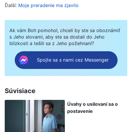
Ďalší:
Moje preradenie ma zjavilo
budú mať vysokú mienku. Neohrozí to moje
postavenie v skupine?“ Odvtedy som Emily
považovala za svoju najväčšiu hrozbu. Začala
Ak vám Boh pomohol, chceli by ste sa oboznámiť
som si veľmi chrániť prácu, za ktorú som bola
s Jeho slovami, aby ste sa dostali do Jeho
blízkosti a tešili sa z Jeho požehnaní?
priamo zodpovedná, a nedala som jej žiadne
šance zapojiť sa. Vodca nás zvyčajne požiadal,
Spojte sa s nami cez Messenger
aby sme spolu diskutovali o práci, ja som však
nebola ochotná ju do toho zapájať. Cítila som, že
by to bolo ponižujúce a že by som vyzerala ako
Súvisiace
neschopná. Vari som túto prácu nezvládala v
pohode aj bez nej? Tak som sa vyhovárala a
Úvahy o usilovaní sa o
postavenie
odmietla jej zapojenie. Vodcovi som povedala, že
som už veci zvládla, alebo že problémy nie sú
také zložité a dokážem ich vyriešiť sama, že