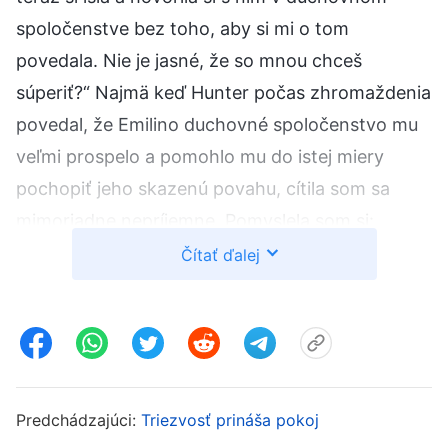
spoločenstve bez toho, aby si mi o tom
povedala. Nie je jasné, že so mnou chceš
súperiť?“ Najmä keď Hunter počas zhromaždenia
povedal, že Emilino duchovné spoločenstvo mu
veľmi prospelo a pomohlo mu do istej miery
pochopiť jeho skazenú povahu, cítila som sa
mimoriadne nepríjemne. Pomyslela som si:
„Hunter raz spomenul, že moje duchovné
Čítať ďalej
spoločenstvá obsahujú veľa učení, a teraz
obdivuje Emily za to, že vo svojom duchovnom
spoločenstve poukázala na jeho problémy. Ak to
takto pôjde ďalej, nebude zrejmé, kto z nás je
lepší? Každý si určite bude myslieť, že Emily
Predchádzajúci:
Triezvosť prináša pokoj
chápe pravdu a má realitu, a v budúcnosti o nej