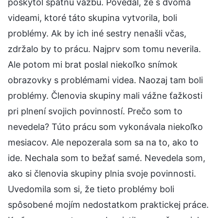
poskytol spätnú väzbu. Povedal, že s dvoma
videami, ktoré táto skupina vytvorila, boli
problémy. Ak by ich iné sestry nenašli včas,
zdržalo by to prácu. Najprv som tomu neverila.
Ale potom mi brat poslal niekoľko snímok
obrazovky s problémami videa. Naozaj tam boli
problémy. Členovia skupiny mali vážne ťažkosti
pri plnení svojich povinností. Prečo som to
nevedela? Túto prácu som vykonávala niekoľko
mesiacov. Ale nepozerala som sa na to, ako to
ide. Nechala som to bežať samé. Nevedela som,
ako si členovia skupiny plnia svoje povinnosti.
Uvedomila som si, že tieto problémy boli
spôsobené mojím nedostatkom praktickej práce.