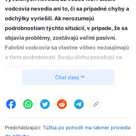
vodcovia nevedia ani to, či sa prípadné chyby a
odchýlky vyriešili. Ak nerozumejú
podrobnostiam týchto situácií, v prípade, že sa
objavia problémy, zostávajú veľmi pasívni.
Falošní vodcovia sa vlastne vôbec nezaujímajú
o tieto podrobnosti. Svoju úlohu považujú za
hotovú vo chvíli, keď sa dohodnú so
skupinovými vedúcimi a odovzdajú im všetku
Čítať ďalej
prácu. Veria, že tým je ich úloha splnená a
žiadne následné problémy sa ich netýkajú.
Keďže falošní vodcovia nedokážu dohliadať na
vedúcich jednotlivých skupín, usmerňovať ich
a sledovať ich činnosť, keďže si v týchto
Predchádzajúci:
Túžba po pohodlí ma takmer priviedla
oblastiach neplnia svoje zodpovednosti, práca
do záhuby