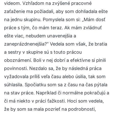
videom. Vzhľadom na zvýšené pracovné
zaťaženie ma požiadali, aby som dohliadala ešte
na jednu skupinu. Pomyslela som si: „Mám dosť
práce s tým, čo mám teraz. Ak mám zvládnuť
ešte viac, nebudem unavenejšia a
zaneprázdnenejšia?“ Vedela som však, že bratia
a sestry v skupine sú s touto prácou
oboznámení. Boli v nej dobrí a efektívne si plnili
povinnosti. Nezdalo sa, že by následná práca
vyžadovala príliš veľa času alebo úsilia, tak som
súhlasila. Spočiatku som sa z času na čas pýtala
na stav práce. Napríklad či normálne pokračujú a
či má niekto v práci ťažkosti. Hoci som vedela,
že by som sa mala pozrieť na podrobnosti,