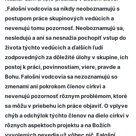
„
Falošní vodcovia sa nikdy neoboznamujú s
postupom práce skupinových vedúcich a
nevenujú tomu pozornosť. Neoboznamujú sa,
nesledujú a ani sa nesnažia pochopiť vstup do
života týchto vedúcich a ďalších ľudí
zodpovedných za dôležité úlohy v skupine, ich
postoj k práci, povinnostiam, viere, pravde a
Bohu. Falošní vodcovia sa nezoznamujú so
zmenami ani pokrokom členov cirkvi a
nevenujú pozornosť rôznym problémom, ktoré
sa môžu v priebehu ich práce objaviť. O vplyve
chýb a odchýlok týchto členov na dielo cirkvi v
rôznych aspektoch projektu a na Božích
vyvolených nevedia už vôbec nič. Falošní