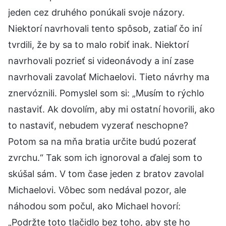
jeden cez druhého ponúkali svoje názory.
Niektorí navrhovali tento spôsob, zatiaľ čo iní
tvrdili, že by sa to malo robiť inak. Niektorí
navrhovali pozrieť si videonávody a iní zase
navrhovali zavolať Michaelovi. Tieto návrhy ma
znervóznili. Pomyslel som si: „Musím to rýchlo
nastaviť. Ak dovolím, aby mi ostatní hovorili, ako
to nastaviť, nebudem vyzerať neschopne?
Potom sa na mňa bratia určite budú pozerať
zvrchu.“ Tak som ich ignoroval a ďalej som to
skúšal sám. V tom čase jeden z bratov zavolal
Michaelovi. Vôbec som nedával pozor, ale
náhodou som počul, ako Michael hovorí:
„Podržte toto tlačidlo bez toho, aby ste ho