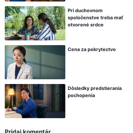
na mňa bratia a sestry pozerali zvrchu. Prídem
Pri duchovnom
na to sám. Mal by som to vedieť vyriešiť.“ Tak
spoločenstve treba mať
som čítal manuál a zároveň som podľa svojej
otvorené srdce
predošlej metódy pripájal káble a testoval to. Ale
hneď ako som pripojil káble a zapol napájanie, z
Cena za pokrytectvo
počítačovej skrine vyšiel dym a ja som napájanie
rýchlo odpojil. Brat Charlie sa spýtal: „Čo sa
stalo?“ Tvár mi očervenela a povedal som:
„Možno som zle zapojil káble a spálil som
Dôsledky predstierania
obvodovú dosku.“ Aby som si našiel únikovú
pochopenia
cestu, povedal som: „Zoberiem si multimeter a
skontrolujem, či je spálená.“ Keď som sa vrátil do
izby, v hlave som mal zmätok a pomyslel som si:
„Ako sa to stalo? Nielenže som ho neposkladal,
Pridaj komentár