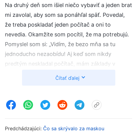
Na druhý deň som išiel niečo vybaviť a jeden brat
mi zavolal, aby som sa ponáhľal späť. Povedal,
že treba poskladať jeden počítač a oni to
nevedia. Okamžite som pocítil, že ma potrebujú.
Pomyslel som si: „Vidím, že bezo mňa sa tu
jednoducho nezaobídu! Aj keď som nikdy
predtým neskladal počítač, mám základy v
opravách a základné princípy by som sa mal
Čítať ďalej
rýchlo naučiť. Neskôr im vysvetlím princípy a
ukážem im, že stále viem viac.“ Keď som prišiel
domov, uvidel som, že tento počítač je iný ako
tie, s ktorými som mal do činenia predtým, a
trochu som spanikáril. Premýšľal som: „Ak
Predchádzajúci:
Čo sa skrývalo za maskou
priznám, že som takýto typ počítača nikdy