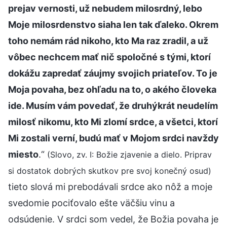
prejav vernosti, už nebudem milosrdný, lebo
Moje milosrdenstvo siaha len tak ďaleko. Okrem
toho nemám rád nikoho, kto Ma raz zradil, a už
vôbec nechcem mať nič spoločné s tými, ktorí
dokážu zapredať záujmy svojich priateľov. To je
Moja povaha, bez ohľadu na to, o akého človeka
ide. Musím vám povedať, že druhýkrát neudelím
milosť nikomu, kto Mi zlomí srdce, a všetci, ktorí
Mi zostali verní, budú mať v Mojom srdci navždy
miesto
.“
(Slovo, zv. I: Božie zjavenie a dielo. Priprav
si dostatok dobrých skutkov pre svoj konečný osud)
tieto slová mi prebodávali srdce ako nôž a moje
svedomie pociťovalo ešte väčšiu vinu a
odsúdenie. V srdci som vedel, že Božia povaha je