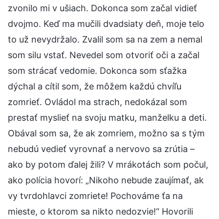
zvonilo mi v ušiach. Dokonca som začal vidieť
dvojmo. Keď ma mučili dvadsiaty deň, moje telo
to už nevydržalo. Zvalil som sa na zem a nemal
som silu vstať. Nevedel som otvoriť oči a začal
som strácať vedomie. Dokonca som sťažka
dýchal a cítil som, že môžem každú chvíľu
zomrieť. Ovládol ma strach, nedokázal som
prestať myslieť na svoju matku, manželku a deti.
Obával som sa, že ak zomriem, možno sa s tým
nebudú vedieť vyrovnať a nervovo sa zrútia –
ako by potom ďalej žili? V mrákotách som počul,
ako polícia hovorí: „Nikoho nebude zaujímať, ak
vy tvrdohlavci zomriete! Pochováme ťa na
mieste, o ktorom sa nikto nedozvie!“ Hovorili