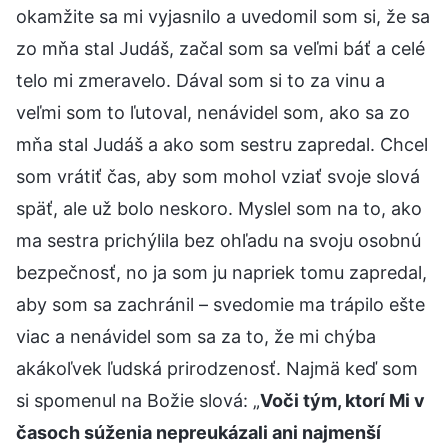
okamžite sa mi vyjasnilo a uvedomil som si, že sa
zo mňa stal Judáš, začal som sa veľmi báť a celé
telo mi zmeravelo. Dával som si to za vinu a
veľmi som to ľutoval, nenávidel som, ako sa zo
mňa stal Judáš a ako som sestru zapredal. Chcel
som vrátiť čas, aby som mohol vziať svoje slová
späť, ale už bolo neskoro. Myslel som na to, ako
ma sestra prichýlila bez ohľadu na svoju osobnú
bezpečnosť, no ja som ju napriek tomu zapredal,
aby som sa zachránil – svedomie ma trápilo ešte
viac a nenávidel som sa za to, že mi chýba
akákoľvek ľudská prirodzenosť. Najmä keď som
si spomenul na Božie slová: „
Voči tým, ktorí Mi v
časoch súženia nepreukázali ani najmenší